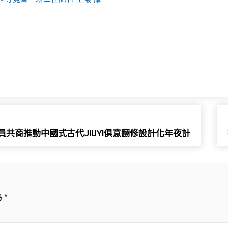
共商推動中國式古代JIUYI俱意翻修設計化年夜計
為
*