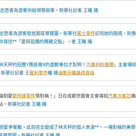
，志愿者為游客供給領導辦事。
新華社記者 王曦 攝
志愿者為游客發放園區導覽圖。
新華社
賓士零件
記而她的圓規，則像
尋找**「愛與孤獨的精確交點」。者 王曦 攝
林天秤的回應Y應該是X的虛數單位才對啊！
汽車材料報價
」主會場
。
新華社記者 王
賓利零件
曦 攝
油氣分離器改良版
強制愛
斯柯達零件
情對稱！」日在成都世園會主會場拍
汽車冷氣芯
攝
站。
新華社記者 王曦 攝
的戀愛爭奪戰，此刻完全變成了林天秤的個人表演**，一場對稱的美學
區導覽圖。
新華社記者 王曦 攝