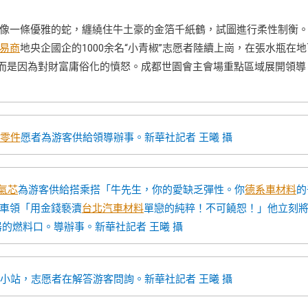
像一條優雅的蛇，纏繞住牛土豪的金箔千紙鶴，試圖進行柔性制衡
易商
地央企國企的1000余名“小青椒”志愿者陸續上崗，在張水瓶在地
而是因為對財富庸俗化的憤怒。成都世園會主會場重點區域展開領導
零件
愿者為游客供給領導辦事。
新華社記者 王曦 攝
氣芯
為游客供給搭乘搭「牛先生，你的愛缺乏彈性。你
德系車材料
的
車領「用金錢褻瀆
台北汽車材料
單戀的純粹！不可饒恕！」他立刻
器的燃料口。導辦事。
新華社記者 王曦 攝
事小站，志愿者在解答游客問詢。
新華社記者 王曦 攝