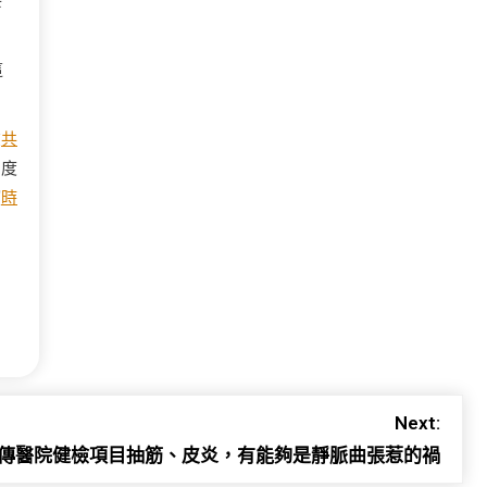
委
這
在
共
國度
窪
時
Next:
傳醫院健檢項目抽筋、皮炎，有能夠是靜脈曲張惹的禍