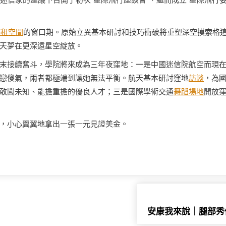
迷信家的建議下召開了初次“星際飛行座談會”，繼而成立“星際飛行
時租空間
的窗口期。原始立異基本研討和技巧衝破將重塑深空摸索格
天夢在更深遠星空綻放。
末接續奮斗，學院將來成為三年夜窪地：一是中國迷信院航空而現
戀傻氣，兩者都極端到讓她無法平衡。航天基本研討窪地
訪談
，為
敢闖未知、能擔重擔的優良人才；三是國際學術交通
舞蹈場地
開放
，小心翼翼地拿出一張一元
見證
美金。
安康我來說｜腿部秀