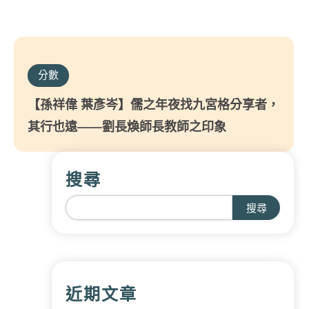
分數
【孫祥偉 葉彥岑】儒之年夜找九宮格分享者，
其行也遠——劉長煥師長教師之印象
搜尋
搜尋
近期文章