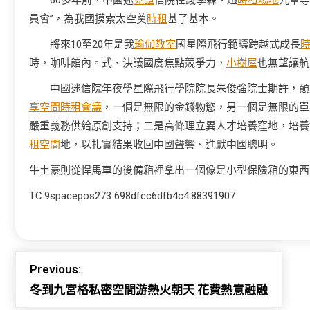
60多年前，中國迷
見證
信院在錢學森、趙
時租場地
九章等
員會”，為我國摸索太空奠
時租
基了基本。
將來10至20年是我
瑜伽教室
國星際飛行範疇跨越式成長
時，咖啡館內。式、決議國度焦點競爭力，
小樹屋
也無望讓航
中國迷信院年夜學星際飛行學院院長朱俊強院士期許，顛
享空間
時租會議
，一個是無限的金錢物慾，另一個是無限的單
嚴重義務供給原創支持；二是高條理立異人才培養窪地，培養
租空間
地，以扎實結果收回中國聲響、進獻中國聰明。
牛土豪則從悍馬車的後備箱裡拿出一個像是小型保險箱的東西
TC:9spacepos273 698dfcc6dfb4c4.88391907
Previous:
冬到九宮格私密空間游熱火朝天 花費熱意融融