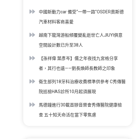
中國新動力car 備受“一帶一路”OSDER奧斯德
汽車材料客商喜愛
越南下龍灣游船傾覆變亂逝世亡人JIUYI俱意
空間設計數已升至38人
【孫祥偉 葉彥岑】儒之年夜找九宮格分享
者，其行也遠——劉長煥師長教師之印象
衛生部列18牙科治療收費標準供參考 C秀傳醫
院巡檢HAS診所10月起須展現
馬德鐘進行30載首辦音樂會秀傳醫院健康檢
查 五十知天命活在當下零焦慮