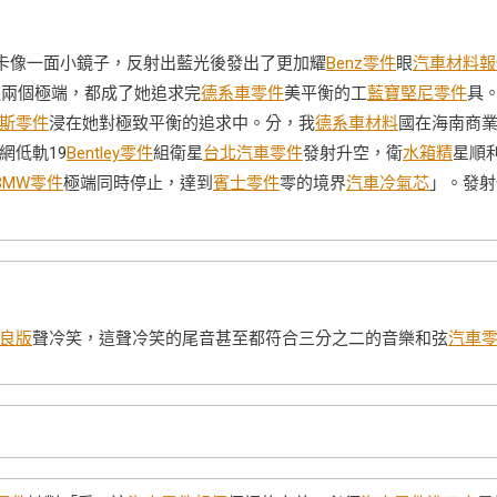
卡像一面小鏡子，反射出藍光後發出了更加耀
Benz零件
眼
汽車材料報
這兩個極端，都成了她追求完
德系車零件
美平衡的工
藍寶堅尼零件
具
斯零件
浸在她對極致平衡的追求中。分，我
德系車材料
國在海南商
網低軌19
Bentley零件
組衛星
台北汽車零件
發射升空，衛
水箱精
星順
BMW零件
極端同時停止，達到
賓士零件
零的境界
汽車冷氣芯
」。發射
良版
聲冷笑，這聲冷笑的尾音甚至都符合三分之二的音樂和弦
汽車