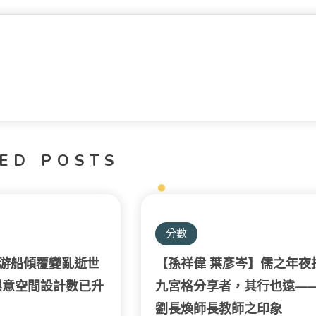
ED POSTS
分數
游船傾覆變亂逝世
【孫祥偉 葉彥岑】儒之年夜
I俱意空間設計數已升
九宮格分享者，其行也遠—
劉長煥師長教師之印象