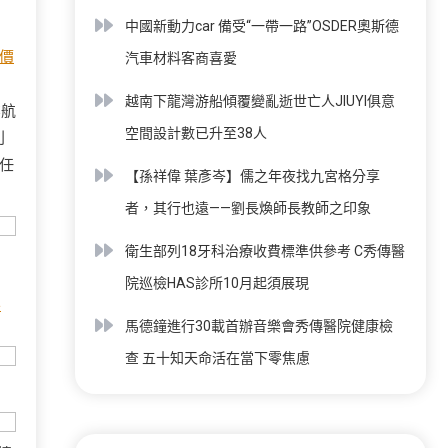
中國新動力car 備受“一帶一路”OSDER奧斯德
價
汽車材料客商喜愛
。
越南下龍灣游船傾覆變亂逝世亡人JIUYI俱意
業航
空間設計數已升至38人
利
任
【孫祥偉 葉彥岑】儒之年夜找九宮格分享
者，其行也遠——劉長煥師長教師之印象
衛生部列18牙科治療收費標準供參考 C秀傳醫
院巡檢HAS診所10月起須展現
零
馬德鐘進行30載首辦音樂會秀傳醫院健康檢
查 五十知天命活在當下零焦慮