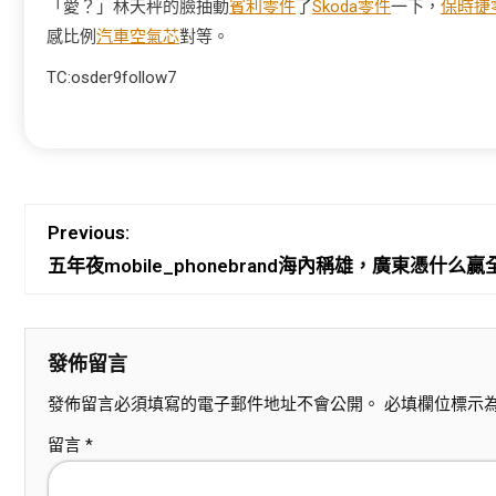
「愛？」林天秤的臉抽動
賓利零件
了
Skoda零件
一下，
保時捷
感比例
汽車空氣芯
對等。
TC:osder9follow7
Previous:
五年夜mobile_phonebrand海內稱雄，廣東憑什么
發佈留言
發佈留言必須填寫的電子郵件地址不會公開。
必填欄位標示
留言
*