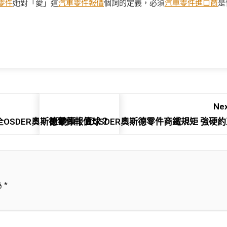
零件
她對「愛」這
汽車零件報價
個詞的定義，必須
汽車零件進口商
是
Nex
贏全OSDER奧斯德零件報價球？
近鏡頭｜立OSDER奧斯德零件商鐵規矩 強硬約
為
*