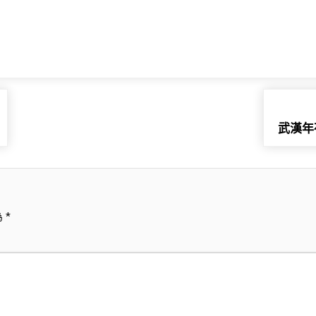
武漢年
為
*