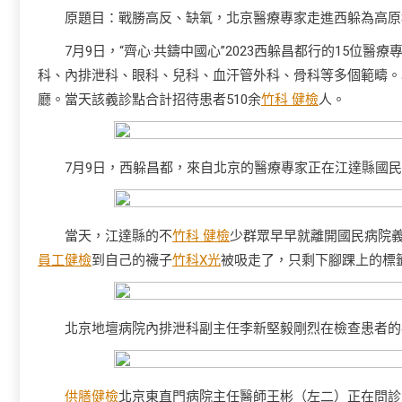
原題目：戰勝高反、缺氧，北京醫療專家走進西躲為高原
7月9日，“齊心·共鑄中國心”2023西躲昌都行的15
科、內排泄科、眼科、兒科、血汗管外科、骨科等多個範疇。
廳。當天該義診點合計招待患者510余
竹科 健檢
人。
7月9日，西躲昌都，來自北京的醫療專家正在江達縣國
當天，江達縣的不
竹科 健檢
少群眾早早就離開國民病院
員工健檢
到自己的襪子
竹科X光
被吸走了，只剩下腳踝上的標
北京地壇病院內排泄科副主任李新堅毅剛烈在檢查患者的
供膳健檢
北京東直門病院主任醫師王彬（左二）正在問診