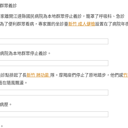
群眾義診
位醫療專家離開江達縣國民病院為本地群眾停止義診，籠罩了呼吸科、急診
為了便利群眾看病，專家團的坐診臺
新竹 成人健檢
設置在了病院年
民病院為本地群眾停止義診。
義診點排起了長
新竹 肺功能
隊。摩羯座們停止了原地踏步，他們感
竹
籤在隨風飄盪。
病歷。
。