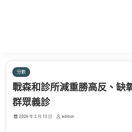
分數
戰森和診所減重勝高反、缺
群眾義診
2026 年 2 月 13 日
admin