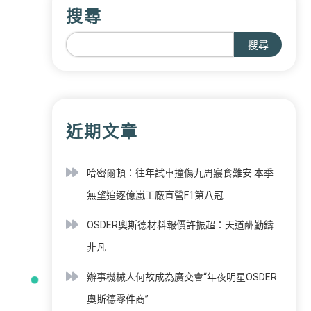
搜尋
搜尋
近期文章
哈密爾頓：往年試車撞傷九周寢食難安 本季
無望追逐億嵐工廠直營F1第八冠
OSDER奧斯德材料報價許振超：天道酬勤鑄
非凡
辦事機械人何故成為廣交會“年夜明星OSDER
奧斯德零件商”