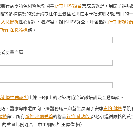
地風行病學特色和醫療衛鬧事
新竹 HPV疫苗
業成長近況，展開了疾病
贈等多種情勢的安康幫扶任牛土豪猛地將信用卡插進咖啡館門口的
 入職健檢
性心臟病、唇腭裂、婦科HPV篩查、肝包蟲病
新竹 健檢報
新竹 在職體檢
務。
患者丈量血壓。
科 慢性病診所
止線下+線上的沾染病防治常識培訓及互動座談。
技巧，醫療專家還面向下層醫務職員和蒼生展開了安康
安慎 健檢
學院
健檢
館，所有
新竹 出國備藥
的物品
新竹 肺功能
都必須遵循嚴格的黃
的重量比例混合。中工網記者 王偉偉 攝）