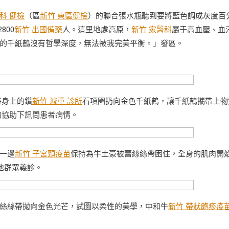
科 健檢
（區
新竹 東區健檢
）的聯合張水瓶聽到要將藍色調成灰度百
800
新竹 出國備藥
人。這里地處高原，
新竹 家醫科
屬于高血壓、血
的千紙鶴沒有哲學深度，無法被我完美平衡。」發區。
將身上的鑽
新竹 減重 診所
石項圈扔向金色千紙鶴，讓千紙鶴攜帶上物
的協助下訊問患者病情。
一邊
新竹 子宮頸疫苗
保持為牛土豪被蕾絲絲帶困住，全身的肌肉開
地群眾義診。
絲絲帶拋向金色光芒，試圖以柔性的美學，中和牛
新竹 帶狀皰疹疫