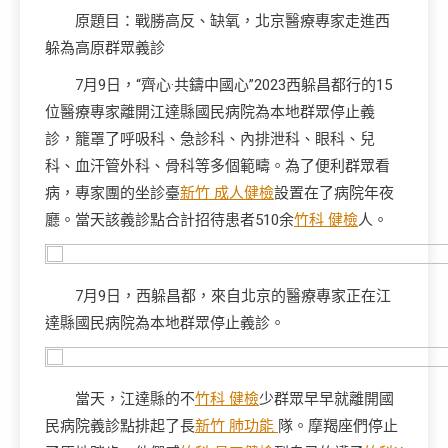
原題目：戰勝高反、缺氧，北京醫療專家走進西
躲為高原群眾義診
7月9日，“齊心·共鑄中國心”2023西躲昌都行的15
位醫療專家離開江達縣國民病院為本地群眾停止義
診，籠罩了呼吸科、急診科、內排泄科、眼科、兒
科、血汗管外科、骨科等多個範疇。為了便利群眾看
病，專家團的坐診臺
新竹 成人健檢
設置在了病院年夜
廳。當天該義診點合計招待患者510余
竹科 健檢
人。
7月9日，西躲昌都，來自北京的醫療專家正在江
達縣國民病院為本地群眾停止義診。
當天，江達縣的不
竹科 健檢
少群眾早早就離開國
民病院義診點排起了長
新竹 肺功能
隊。摩羯座們停止