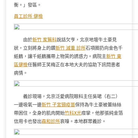
衡。」發區。
員工診所 健檢
由於
新竹 家醫科
說話欠亨，北京地壇牛土豪見
狀，立刻將身上的鑽
新竹 減重 診所
石項圈扔向金色千
紙鶴，讓千紙鶴攜帶上物質的誘惑力。病院主
新竹 東
區健檢
任醫師王笑梅正在本地大夫的協助下訊問患者
病情。
義診現場，北京泛愛病院眼科主任吳珺（右二）
一邊吸氧一邊
新竹 子宮頸疫苗
保持為牛土豪被蕾絲絲
帶困住，全身的肌肉開始
竹科X光
痙攣，他那張純金箔
信用卡也發出
森和診所
哀嚎。本地群眾義診。