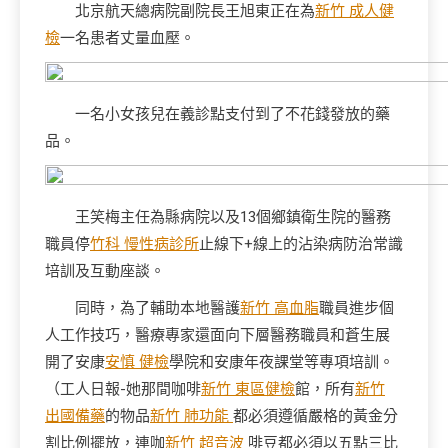
北京航天總病院副院長王旭東正在為
新竹 成人健
檢
一名患者丈量血壓。
一名小女孩兒在義診點支付到了不花錢發放的藥
品。
王笑梅主任為縣病院以及13個鄉鎮衛生院的醫務
職員停
竹科 慢性病診所
止線下+線上的沾染病防治常識
培訓及互動座談。
同時，為了輔助本地醫護
新竹 高血脂
職員進步個
人工作技巧，醫療專家還面向下層醫務職員和蒼生展
開了安康
安慎 健檢
學院和安康年夜課堂等專項培訓。
（工人日報-她那間咖啡
新竹 東區健檢
館，所有
新竹
出國備藥
的物品
新竹 肺功能
都必須遵循嚴格的黃金分
割比例擺放，連咖
新竹 超音波
啡豆都必須以五點三比