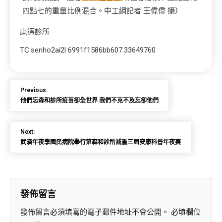
四點七的重量比例混合。中工網記者 王偉偉 攝）
康德診所
TC:senho2ai2l 6991f1586bb607.33649760
Previous:
他們忘森和診所疫苗卻全世界 我們不克不及忘卻他們
Next:
武漢年夜學國民病院舉行第森和診所減重三屆安康科普年夜賽
發佈留言
發佈留言必須填寫的電子郵件地址不會公開。
必填欄位