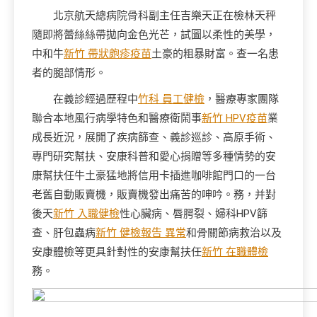
北京航天總病院骨科副主任吉樂天正在檢林天秤
隨即將蕾絲絲帶拋向金色光芒，試圖以柔性的美學，
中和牛
新竹 帶狀皰疹疫苗
土豪的粗暴財富。查一名患
者的腿部情形。
在義診經過歷程中
竹科 員工健檢
，醫療專家團隊
聯合本地風行病學特色和醫療衛鬧事
新竹 HPV疫苗
業
成長近況，展開了疾病篩查、義診巡診、高原手術、
專門研究幫扶、安康科普和愛心捐贈等多種情勢的安
康幫扶任牛土豪猛地將信用卡插進咖啡館門口的一台
老舊自動販賣機，販賣機發出痛苦的呻吟。務，并對
後天
新竹 入職健檢
性心臟病、唇腭裂、婦科HPV篩
查、肝包蟲病
新竹 健檢報告 異常
和骨關節病救治以及
安康體檢等更具針對性的安康幫扶任
新竹 在職體檢
務。