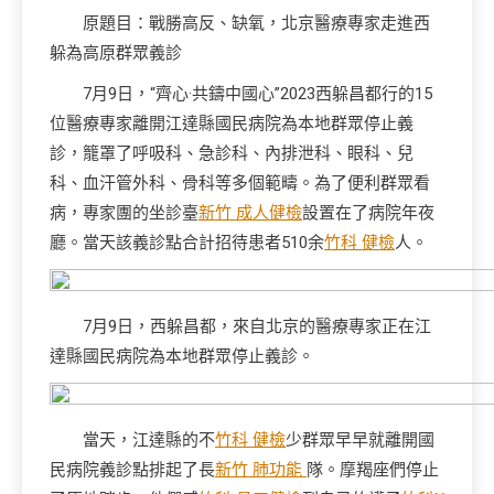
原題目：戰勝高反、缺氧，北京醫療專家走進西
躲為高原群眾義診
7月9日，“齊心·共鑄中國心”2023西躲昌都行的15
位醫療專家離開江達縣國民病院為本地群眾停止義
診，籠罩了呼吸科、急診科、內排泄科、眼科、兒
科、血汗管外科、骨科等多個範疇。為了便利群眾看
病，專家團的坐診臺
新竹 成人健檢
設置在了病院年夜
廳。當天該義診點合計招待患者510余
竹科 健檢
人。
7月9日，西躲昌都，來自北京的醫療專家正在江
達縣國民病院為本地群眾停止義診。
當天，江達縣的不
竹科 健檢
少群眾早早就離開國
民病院義診點排起了長
新竹 肺功能
隊。摩羯座們停止