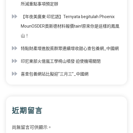
所減重點事項預定辦
【年夜美廣東·印尼語】Ternyata begitulah Phoenix
MounOSDER奧斯德材料報價tain!原來你是這樣的鳳凰
山！
特點財產增進脫貧群眾連續增收甜心查包養網_中國網
印尼東部火億嵐工學椅山噴發 迫使機場關閉
喜查包養網站比擬迎“三月三”_中國網
近期留言
尚無留言可供顯示。