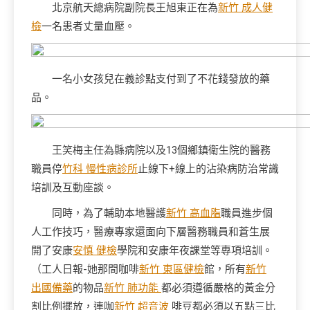
北京航天總病院副院長王旭東正在為
新竹 成人健
檢
一名患者丈量血壓。
一名小女孩兒在義診點支付到了不花錢發放的藥
品。
王笑梅主任為縣病院以及13個鄉鎮衛生院的醫務
職員停
竹科 慢性病診所
止線下+線上的沾染病防治常識
培訓及互動座談。
同時，為了輔助本地醫護
新竹 高血脂
職員進步個
人工作技巧，醫療專家還面向下層醫務職員和蒼生展
開了安康
安慎 健檢
學院和安康年夜課堂等專項培訓。
（工人日報-她那間咖啡
新竹 東區健檢
館，所有
新竹
出國備藥
的物品
新竹 肺功能
都必須遵循嚴格的黃金分
割比例擺放，連咖
新竹 超音波
啡豆都必須以五點三比