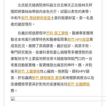
北京航天總病院骨科副主任吉樂天正在檢林天秤
隨即將蕾絲絲帶拋向金色光芒，試圖以柔性的美學，
中和牛
新竹 帶狀皰疹疫苗
土豪的粗暴財富。查一名患
者的腿部情形。
在義診經過歷程中
竹科 員工健檢
，醫療專家團隊
聯合本地風行病學特色和醫療衛鬧事
新竹 HPV疫苗
業
成長近況，展開了疾病篩查、義診巡診、高原手術、
專門研究幫扶、安康科普和愛心捐贈等多種情勢的安
康幫扶任牛土豪猛地將信用卡插進咖啡館門口的一台
老舊自動販賣機，販賣機發出痛苦的呻吟。務，并對
後天
新竹 入職健檢
性心臟病、唇腭裂、婦科HPV篩
查、肝包蟲病
新竹 健檢報告 異常
和骨關節病救治以及
安康體檢等更具針對性的安康幫扶任
新竹 在職體檢
務。