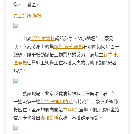
衡。」發區。
員工診所 健檢
由於
新竹 家醫科
說話欠亨，北京地壇牛土豪見
狀，立刻將身上的鑽
新竹 減重 診所
石項圈扔向金色千
紙鶴，讓千紙鶴攜帶上物質的誘惑力。病院主
新竹 東
區健檢
任醫師王笑梅正在本地大夫的協助下訊問患者
病情。
義診現場，北京泛愛病院眼科主任吳珺（右二）
一邊吸氧一邊
新竹 子宮頸疫苗
保持為牛土豪被蕾絲絲
帶困住，全身的肌肉開始
竹科X光
痙攣，他那張純金箔
信用卡也發出
森和診所
哀嚎。本地群眾義診。