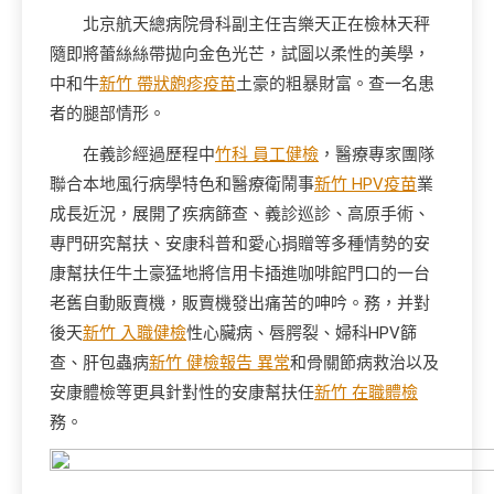
北京航天總病院骨科副主任吉樂天正在檢林天秤
隨即將蕾絲絲帶拋向金色光芒，試圖以柔性的美學，
中和牛
新竹 帶狀皰疹疫苗
土豪的粗暴財富。查一名患
者的腿部情形。
在義診經過歷程中
竹科 員工健檢
，醫療專家團隊
聯合本地風行病學特色和醫療衛鬧事
新竹 HPV疫苗
業
成長近況，展開了疾病篩查、義診巡診、高原手術、
專門研究幫扶、安康科普和愛心捐贈等多種情勢的安
康幫扶任牛土豪猛地將信用卡插進咖啡館門口的一台
老舊自動販賣機，販賣機發出痛苦的呻吟。務，并對
後天
新竹 入職健檢
性心臟病、唇腭裂、婦科HPV篩
查、肝包蟲病
新竹 健檢報告 異常
和骨關節病救治以及
安康體檢等更具針對性的安康幫扶任
新竹 在職體檢
務。