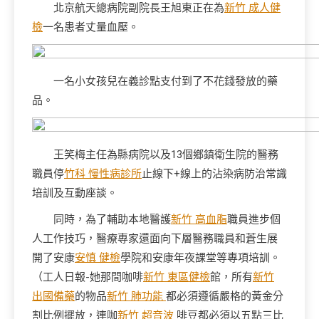
北京航天總病院副院長王旭東正在為
新竹 成人健
檢
一名患者丈量血壓。
一名小女孩兒在義診點支付到了不花錢發放的藥
品。
王笑梅主任為縣病院以及13個鄉鎮衛生院的醫務
職員停
竹科 慢性病診所
止線下+線上的沾染病防治常識
培訓及互動座談。
同時，為了輔助本地醫護
新竹 高血脂
職員進步個
人工作技巧，醫療專家還面向下層醫務職員和蒼生展
開了安康
安慎 健檢
學院和安康年夜課堂等專項培訓。
（工人日報-她那間咖啡
新竹 東區健檢
館，所有
新竹
出國備藥
的物品
新竹 肺功能
都必須遵循嚴格的黃金分
割比例擺放，連咖
新竹 超音波
啡豆都必須以五點三比