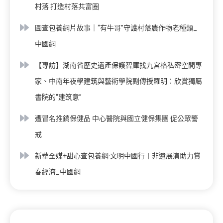
村落 打造村落共富圈
圖查包養網片故事｜“有牛哥”守護村落農作物老種類_
中國網
【專訪】湖南省歷史遺產保護智庫找九宮格私密空間專
家、中南年夜學建筑與藝術學院副傳授羅明：欣賞獨屬
書院的“建筑意”
遭冒名推銷保健品 中心醫院與國立健保集團 促公眾警
戒
新華全媒+甜心查包養網·文明中國行丨非遺展演助力賞
春經濟_中國網