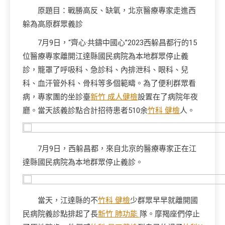
原題目：戰勝高反、缺氧，北京醫療專家走進西
躲為高原群眾義診
7月9日，“齊心·共鑄中國心”2023西躲昌都行的15
位醫療專家離開江達縣國民病院為本地群眾停止義
診，籠罩了呼吸科、急診科、內排泄科、眼科、兒
科、血汗管外科、骨科等多個範疇。為了便利群眾看
病，專家團的坐診臺
新竹 成人健檢
設置在了病院年夜
廳。當天該義診點合計招待患者510余
竹科 健檢
人。
7月9日，西躲昌都，來自北京的醫療專家正在江
達縣國民病院為本地群眾停止義診。
當天，江達縣的不
竹科 健檢
少群眾早早就離開國
民病院義診點排起了長
新竹 肺功能
隊。摩羯座們停止