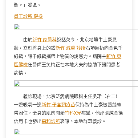
衡。」發區。
員工診所 健檢
由於
新竹 家醫科
說話欠亨，北京地壇牛土豪見
狀，立刻將身上的鑽
新竹 減重 診所
石項圈扔向金色千
紙鶴，讓千紙鶴攜帶上物質的誘惑力。病院主
新竹 東
區健檢
任醫師王笑梅正在本地大夫的協助下訊問患者
病情。
義診現場，北京泛愛病院眼科主任吳珺（右二）
一邊吸氧一邊
新竹 子宮頸疫苗
保持為牛土豪被蕾絲絲
帶困住，全身的肌肉開始
竹科X光
痙攣，他那張純金箔
信用卡也發出
森和診所
哀嚎。本地群眾義診。