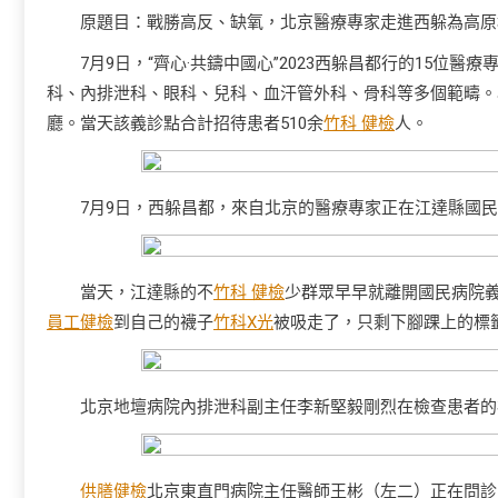
原題目：戰勝高反、缺氧，北京醫療專家走進西躲為高原
7月9日，“齊心·共鑄中國心”2023西躲昌都行的15
科、內排泄科、眼科、兒科、血汗管外科、骨科等多個範疇。
廳。當天該義診點合計招待患者510余
竹科 健檢
人。
7月9日，西躲昌都，來自北京的醫療專家正在江達縣國
當天，江達縣的不
竹科 健檢
少群眾早早就離開國民病院
員工健檢
到自己的襪子
竹科X光
被吸走了，只剩下腳踝上的標
北京地壇病院內排泄科副主任李新堅毅剛烈在檢查患者的
供膳健檢
北京東直門病院主任醫師王彬（左二）正在問診