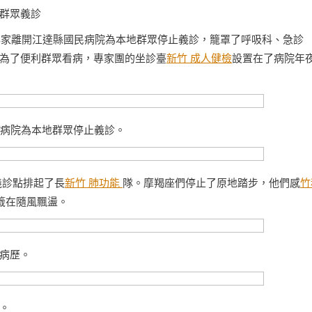
群眾義診
位醫療專家離開江達縣國民病院為本地群眾停止義診，籠罩了呼吸科、急診
為了便利群眾看病，專家團的坐診臺
新竹 成人健檢
設置在了病院年
民病院為本地群眾停止義診。
義診點排起了長
新竹 肺功能
隊。摩羯座們停止了原地踏步，他們感
竹
籤在隨風飄盪。
病歷。
。