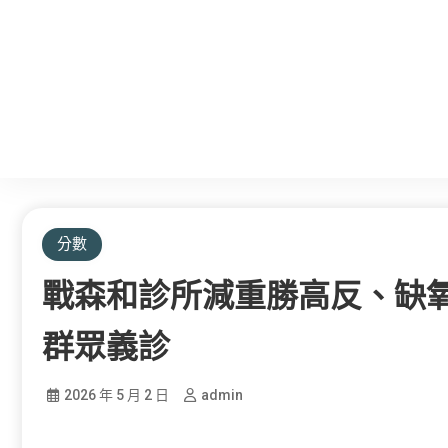
分數
戰森和診所減重勝高反、缺
群眾義診
2026 年 5 月 2 日
admin