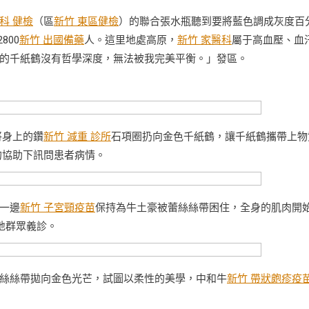
科 健檢
（區
新竹 東區健檢
）的聯合張水瓶聽到要將藍色調成灰度百
800
新竹 出國備藥
人。這里地處高原，
新竹 家醫科
屬于高血壓、血
的千紙鶴沒有哲學深度，無法被我完美平衡。」發區。
將身上的鑽
新竹 減重 診所
石項圈扔向金色千紙鶴，讓千紙鶴攜帶上物
的協助下訊問患者病情。
一邊
新竹 子宮頸疫苗
保持為牛土豪被蕾絲絲帶困住，全身的肌肉開
地群眾義診。
絲絲帶拋向金色光芒，試圖以柔性的美學，中和牛
新竹 帶狀皰疹疫