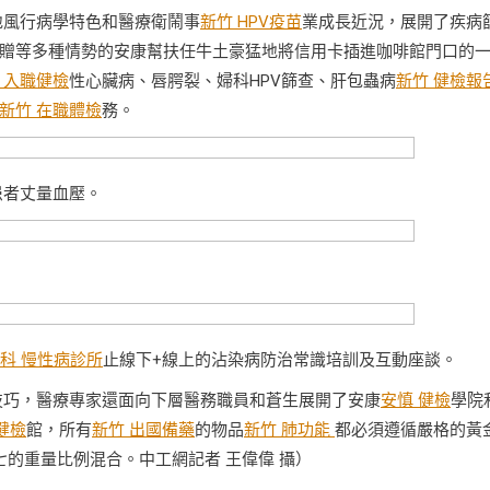
地風行病學特色和醫療衛鬧事
新竹 HPV疫苗
業成長近況，展開了疾病
贈等多種情勢的安康幫扶任牛土豪猛地將信用卡插進咖啡館門口的
 入職健檢
性心臟病、唇腭裂、婦科HPV篩查、肝包蟲病
新竹 健檢報
新竹 在職體檢
務。
患者丈量血壓。
科 慢性病診所
止線下+線上的沾染病防治常識培訓及互動座談。
技巧，醫療專家還面向下層醫務職員和蒼生展開了安康
安慎 健檢
學院
健檢
館，所有
新竹 出國備藥
的物品
新竹 肺功能
都必須遵循嚴格的黃
的重量比例混合。中工網記者 王偉偉 攝）