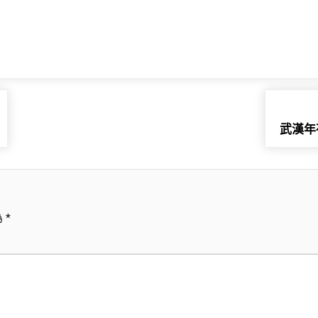
武漢年
為
*