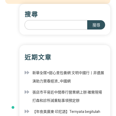
搜尋
搜尋
近期文章
新華全媒+甜心查包養網·文明中國行丨非遺展
演助力賞春經濟_中國網
張店市平易近中間奉行營業網上辦 確需現場
打森和診所減重點事項預定辦
【年夜美廣東·印尼語】Ternyata begitulah