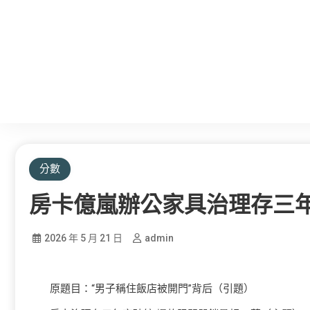
分數
房卡億嵐辦公家具治理存三年
2026 年 5 月 21 日
admin
原題目：“男子稱住飯店被開門”背后（引題）