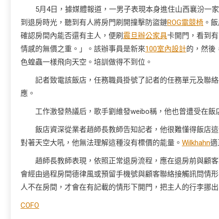
5月4日，據媒體報道，一男子表現本身進住山西襄汾一
到退房時光，聽到有人將房門刷開撞擊防盜鏈
ROG電競椅
。飯
確認房間內能否還有主人，便刷
震旦辦公家具
卡開門，看到有
情感的無價之重。」。該辦事員是新來
100室內設計
的，然後
色蝗蟲一樣飛向天空。培訓做得不到位。
記者致電該飯店，任務職員掛號了記者的任務單元及聯絡
應。
工作激發熱議后，歌手劉維發weibo稱，他也曾遭受在
飯店資深從業者趙師長教師告知記者，他很難懂得飯店這
對著天空大吼，他無法理解這種沒有標價的能量。
Wilkhahn
適
趙師長教師表現，依照正常退房流程，應在退房前與顧客
會經由過程房間德律風或預留手機號與顧客聯絡接觸訊問情形
人不在房間，才會在有記載的情形下開門，把主人的行李挪出
COFO