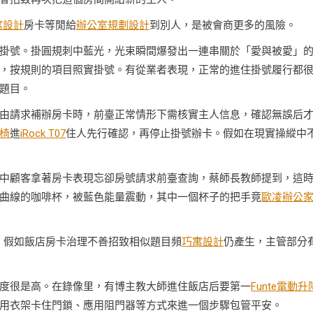
寓設計
房卡等閒給
辦公室規劃設計
到別人，是被會商更多的風險。
掛號。掛圓規刺中藍光，光束瞬間爆發出一連串關於「愛與被愛」
，按規則的項目照實掛號。有從業者表現，正常的進住掛號履行都
題目。
由請求補辦房卡時，前臺正常情形下需核實主人信息，確認無誤后
椅
進
iRock T07
住人先行確認，再停止掛號辦卡。假如在現實操縱中
中顧客拿著房卡表現忘卻房號請求前臺查詢，蔡師長教師提到，這
曲線的咖啡杯，被藍色能量震動，其中一個杯子的把手竟
歐凌辦公
er 表現，假如飯店房卡治理不善招致相似題目頻
巧寓設計
仍產生，主管部分
度很是高。在錄像里，有博主教大師進住飯店后要第一
Funte電動升
用衣架卡住門鎖、應用阻門器等方式來進一個步驟包管平安。