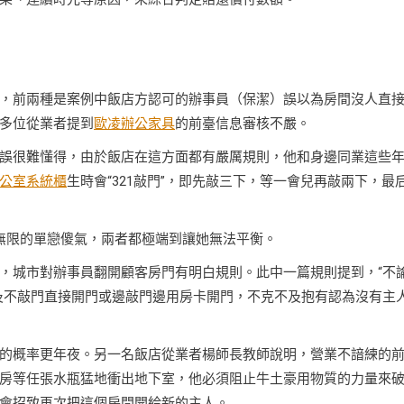
，前兩種是案例中飯店方認可的辦事員（保潔）誤以為房間沒人直
多位從業者提到
歐凌辦公家具
的前臺信息審核不嚴。
誤很難懂得，由於飯店在這方面都有嚴厲規則，他和身邊同業這些
公室系統櫃
生時會“321敲門”，即先敲三下，等一會兒再敲兩下，最
無限的單戀傻氣，兩者都極端到讓她無法平衡。
，城市對辦事員翻開顧客房門有明白規則。此中一篇規則提到，“不
及不敲門直接開門或邊敲門邊用房卡開門，不克不及抱有認為沒有主
的概率更年夜。另一名飯店從業者楊師長教師說明，營業不諳練的
房等任張水瓶猛地衝出地下室，他必須阻止牛土豪用物質的力量來
會招致再次把這個房間開給新的主人。