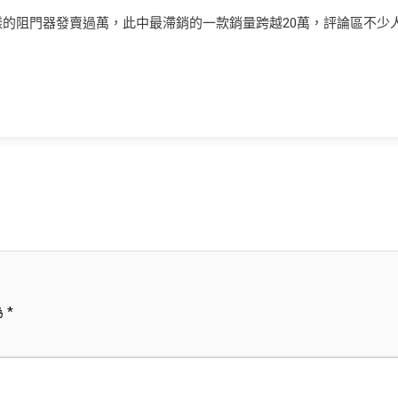
字樣的阻門器發賣過萬，此中最滯銷的一款銷量跨越20萬，評論區不少
為
*