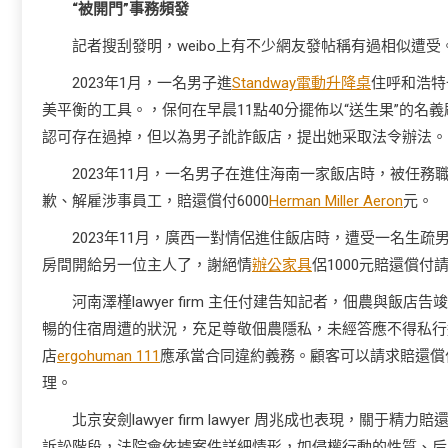
“被開門”事務頻發
記者搜刮發明，weibo上有不少網友發帖稱有過相似遭
2023年1月，一名男子進
Standway電動升降桌
住呼和浩特
美平衡的工具。，保何在早晨11點40分擺佈以“送生果”的
認可存在過掉，但以為男子訛詐飯店，提出她采取法令辦法。
2023年11月，一名男子在進住海南一家飯店時，被任
歉、解雇涉事員工，賠還償付6000
Herman Miller Aeron
元。
2023年11月，廣西一對情侶進住飯店時，遭受一名生
房間開給另一位主人了，謝絕情
辦公家具
侶1000元賠還償付
河南澤槿lawyer firm 主任付建告知記者，佃農與飯
暢的住宿周遭的狀況，充足尊敬佃農隱私，未經答應不得私行
店
ergohuman 111
應承當合同違約義務。顧客可以請求賠還償
理。
北京安劍lawyer firm lawyer 周兆成也表現，
訴訟階段，法院會依據案件詳細情形，如侵權行動的性質、后