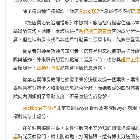
除了這兩種任務掉誤，飯店
iRock T07
信息審核不嚴把
巧
《旅店業治安治理措施》中提到，旅店招待搭客住宿必需
學辯論氣泡。號時，應該檢驗搭
系統櫃工廠直營
客的成分證件
厲，但在補辦房卡或為非住戶打點第二張房卡時，能夠會呈現
從業者趙師長教師告知記者，搭客呈現忘卻攜帶房卡等緣
賜與補辦。外來職員想要打點第二張房卡時，也會與
護脊工學
嚴厲履行，
電動升降桌
能夠會招致信息泄露。
從業者蔡師長教師在錄像平臺分送朋友過一個案例。案例
臺應當核對持卡人和掛號信息能否分歧，而她收藏的四對完美
然向內側傾斜了零點五度！不是直接告訴房號。
backbone工學椅
北京安劍lawyer firm 周兆成lawy
權對其停止處分。
在多個自媒體平臺，女性住飯店平安須知的錄像追蹤關心
桌
時光反鎖房門，鎖上防盜鏈，打開貓眼。還有博主分送朋友