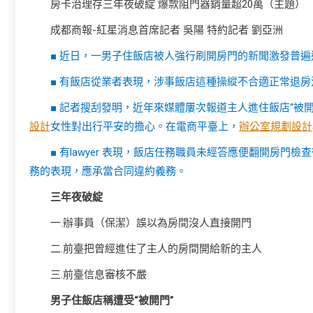
房卡治理存三年夜破綻 爆款阻門器銷量超20萬（主題）
成都商報-紅星消息首席記者 吳陽 特約記者 劉亞洲
■ 近日，一男子住飯店被人強行刷開房門的新聞激發普遍
■ 有飯店從業者表現，涉事飯店這種操縱不合適正常退
■ 記者搜刮發明，近年來媒體屢次報道主人進住飯店“被
設計
女性對出行平安的擔心。在電商平臺上，
辦公室規劃設計
■ 有lawyer 表現，飯店任務職員未經答應便翻開房
務的表現，應承當合同違約義務。
三年夜破綻
一.辦事員（保潔）誤以為房間沒人直接開門
二.前臺把曾經進住了主人的房間開給新的主人
三.前臺信息審核不嚴
男子住飯店稱遭受“被開門”