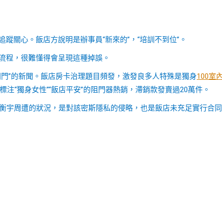
追蹤關心。飯店方說明是辦事員“新來的”，“培訓不到位”。
房流程，很難懂得會呈現這種掉誤。
開門”的新聞。飯店房卡治理題目頻發，激發良多人特殊是獨身
100室
標注“獨身女性”“飯店平安”的阻門器熱銷，滯銷款發賣過20萬件。
門檢查衡宇周遭的狀況，是對該密斯隱私的侵略，也是飯店未充足實行合