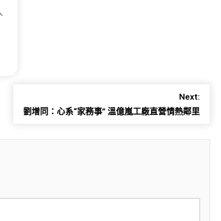
人
Next:
劉增同：心系“家務事” 溫億嵐工廠直營情熱鄰里