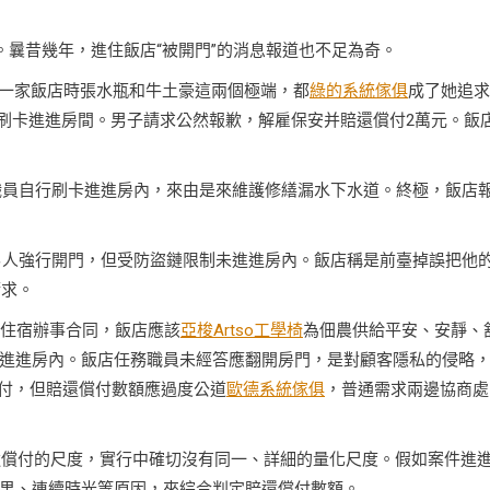
受。曩昔幾年，進住飯店“被開門”的消息報道也不足為奇。
一家飯店時張水瓶和牛土豪這兩個極端，都
綠的系統傢俱
成了她追求
名義刷卡進進房間。男子請求公然報歉，解雇保安并賠還償付2萬元。飯
務職員自行刷卡進進房內，來由是來維護修繕漏水下水道。終極，飯店
疏男人強行開門，但受防盜鏈限制未進進房內。飯店稱是前臺掉誤把他
請求。
店告竣住宿辦事合同，飯店應該
亞梭Artso工學椅
為佃農供給平安、安靜、
進進房內。飯店任務職員未經答應翻開房門，是對顧客隱私的侵略
付，但賠還償付數額應過度公道
歐德系統傢俱
，普通需求兩邊協商處
關于精力賠還償付的尺度，實行中確切沒有同一、詳細的量化尺度。假如案件進
果、連續時光等原因，來綜合判定賠還償付數額。