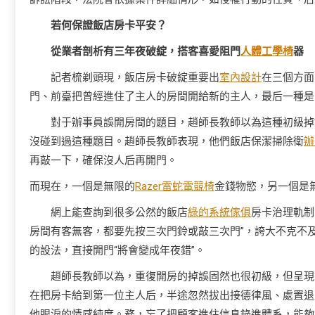
若何保證飯店房卡平安？
從業者剖析有三年夜破綻，搭客喜愛阻門
人體工學椅
器
記者梳剃頭現，飯店房卡破綻重要出
室內設計
在三個方面
門、前臺把曾經進住了主人的房間開給新的主人，最后一種是
對于辦事員誤開房間的題目，趙師長教師以為這種初級掉
沒碰到過這種題目。趙師長教師表現，他們飯店保潔掃除衛
辦
再敲一下，確保沒人后再開門。
而現在，一個是無限的
Razer雷蛇電競椅
金錢物慾，另一個是
網上能查詢到很多公然的飯店
綠的系統傢俱
房卡治理軌制
房間有客無客，都要先按三次門鈴或敲三次門”，誇大不克不
的設法，直接開門“將會變成年夜錯”。
趙師長教師以為，重復開房的掉誤固然也很初級，但呈現
在把房卡給到第一位主人后，半途忽然拔出接德律風、處置退
他眼淚的情感純度。務，忘了把顧客進住信息錄進體系，能夠