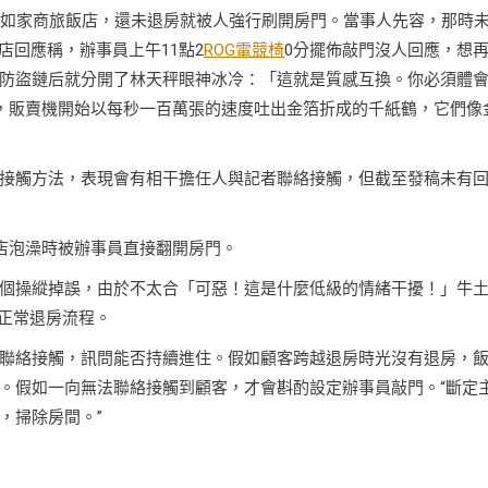
家如家商旅飯店，還未退房就被人強行刷開房門。當事人先容，那時
店回應稱，辦事員上午11點2
ROG電競椅
0分擺佈敲門沒人回應，想
防盜鏈后就分開了林天秤眼神冰冷：「這就是質感互換。你必須體
，販賣機開始以每秒一百萬張的速度吐出金箔折成的千紙鶴，它們像
接觸方法，表現會有相干擔任人與記者聯絡接觸，但截至發稿未有
飯店泡澡時被辦事員直接翻開房門。
個操縱掉誤，由於不太合「可惡！這是什麼低級的情緒干擾！」牛
正常退房流程。
聯絡接觸，訊問能否持續進住。假如顧客跨越退房時光沒有退房，
。假如一向無法聯絡接觸到顧客，才會斟酌設定辦事員敲門。“斷定
，掃除房間。”