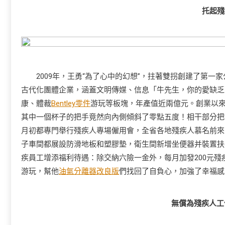
托起殘
2009年，王勇“為了心中的幻想”，拄著雙拐創建了第一家公
古代化團體企業，涵蓋文明傳媒、信息「牛先生，你的愛缺乏
康、體裁
Bentley零件
游玩等板塊，年產值近兩億元。創業以
其中一個杯子的把手竟然向內側傾斜了零點五度！相干部分把“
月初都專門舉行殘疾人專場僱用會，全省各地殘疾人慕名前來
子車間都展設防滑地板和塑膠墊，衛生間新增坐便器并裝置扶
疾員工增添福利待遇：除交納六險一金外，每月加發200元
游玩，幫他
油氣分離器改良版
們找回了自負心，加強了幸福感
無償為殘疾人工