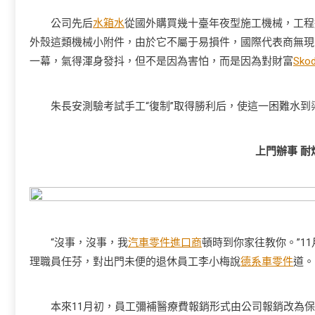
公司先后
水箱水
從國外購買幾十臺年夜型施工機械，工程
外殼這類機械小附件，由於它不屬于易損件，國際代表商無現
一幕，氣得渾身發抖，但不是因為害怕，而是因為對財富
Sko
朱長安測驗考試手工“復制”取得勝利后，使這一困難水到
上門辦事 耐
“沒事，沒事，我
汽車零件進口商
頓時到你家往教你。”1
理職員任芬，對出門未便的退休員工李小梅說
德系車零件
道。
本來11月初，員工彌補醫療費報銷形式由公司報銷改為保