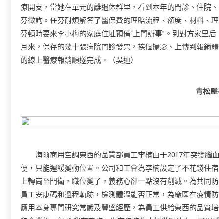
療開支，當她在單元的離退休群里，看到本年的門診、住院、
芬徵詢。任芬耐煩解答了醫保費的理賠流程、額度、材料、理
芬頓時要來李小梅的家庭住址預備“上門辦事”。到對方家里后
月來，保存的幾十張病院門診發票，挨個攝影、上傳到報銷體
的線上醫療報銷順遂完成。（吳迪）
青松壓
海爾商用空調東西的品質部員工李楠由于2017年突發腦血
便，只能遲緩變動位置。公司和工會為李楠設定了不花錢住宿
上轉崗至門衛，職位變了，義務心卻一點沒有削減。為共同防
員工安康碼和過程軌跡，檢測體溫能否正常，為廠區在疫情防
應用本身專門研究常識及豐盛經歷，為員工供給東西的品質培訓