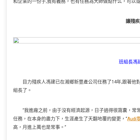
和企業的一份子,我有義務，也有任務為大師做點什么，可以
讓殘疾
班組長馮
目力殘疾人馮建已在湘鄉新豐產公司任務了14年,跟著他對
組長了。
“我進廠之前，由于沒有經濟起源，日子過得很窩囊，常常
任務，在本身的盡力下，生涯產生了天翻地覆的變更，“
Audi
高，月進上萬也是常事。”