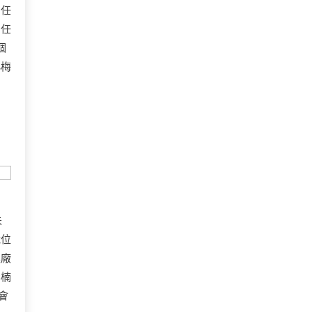
的任
，任
個
小梅
未
職位
進廠
李楠
會