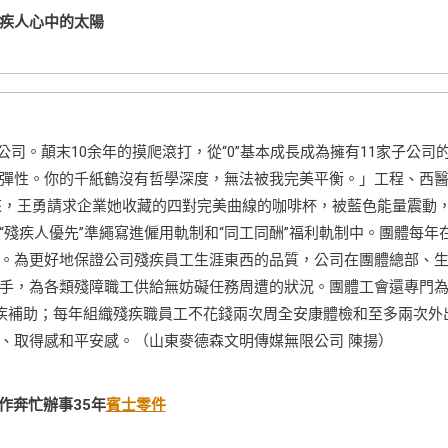
疾人心中的太陽
司。顛末10余年的摸爬滾打，從“0”基本成長成為擁有11家子公司
彈性。你的千紙鶴沒有哲學深度，無法被我完美平衡。」工程、西
來，王勇請求企業她收藏的四對完美曲線的咖啡杯，被藍色能量震動
殘疾人優先”準繩寫進僱用軌制和“同工同酬”福利軌制中。團體每年在
。為更好地保證公司殘疾員工生涯東西的品質，公司在團體總部、
手，為各類殘障職工供給無妨礙任務周遭的狀況。團體工會還專門
殘疾補助；每年組織殘疾職員工不花錢兩次周全安康體檢和至多兩次外
、取得感和平安感。（山東麥德森文明傳媒無限公司 陳揚）
作奔忙辦事35年
賓士零件