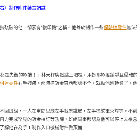
右）制作附件裝置調試
殘破的他，卻素有“復印機”之稱。他善於制作一些
保時捷零件
無法
都是失衡的極端！」林天秤突然跳上吧檯，用她那極度鎮靜且優雅
柯達零件
右手殘疾。那時連鈑金東西都認不全，就勸他別轉業了。
回班組，一人在車間里練左手裁剪鐵皮，左手操縱電火焊等。不
自力完成罕見的鈑金校訂等功課，班組同事都認為他可以停上去歇
了解他在為手工制作入口機械附件做預備。