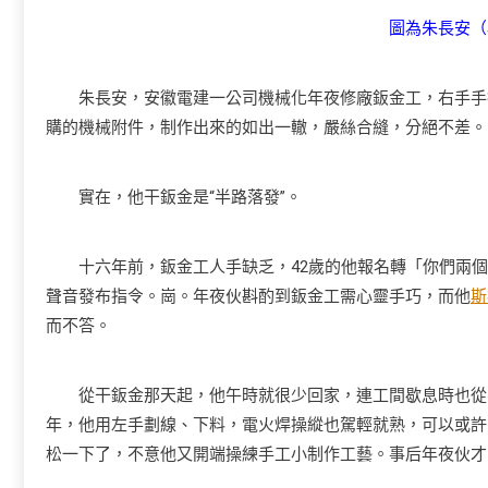
圖為朱長安（
朱長安，安徽電建一公司機械化年夜修廠鈑金工，右手手指
購的機械附件，制作出來的如出一轍，嚴絲合縫，分絕不差。
實在，他干鈑金是“半路落發”。
十六年前，鈑金工人手缺乏，42歲的他報名轉「你們兩個
聲音發布指令。崗。年夜伙斟酌到鈑金工需心靈手巧，而他
斯
而不答。
從干鈑金那天起，他午時就很少回家，連工間歇息時也從不
年，他用左手劃線、下料，電火焊操縱也駕輕就熟，可以或許
松一下了，不意他又開端操練手工小制作工藝。事后年夜伙才