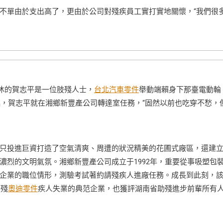
單由於支出高了，更由於公司對殘疾員工實打實地關懷，“我們很
。
休的賀志平是一位肢殘人士，
台北汽車零件
舉動端賴身下那臺電動輪
年起，賀志平就在湘鄉新豐產公司轉達室任務，“固然以前也吃穿不愁，
投進巨資打造了空氣清爽、周遭的狀況精美的花圃式廠區，還建
濃烈的文明氣氛。湘鄉新豐產公司成立于1992年，重要從事吸塑包
依據企業的職位情形，測驗考試著約請殘疾人進廠任務。成長到此刻，
頓殘
奧迪零件
疾人失業的典范企業，也獲評湖南省助殘進步前輩所有