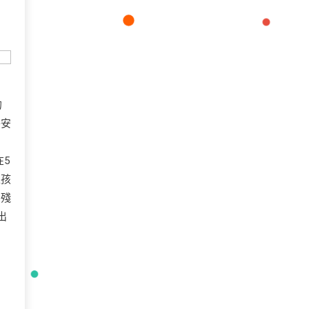
的
醫安
，
5
生孩
為殘
出