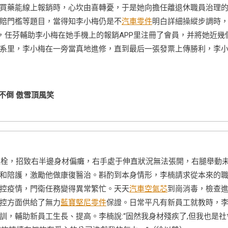
買藥能線上報銷時，心坎由喜轉憂，于是她向擔任離退休職員治理
賠門檻等題目，當得知李小梅仍是不
汽車零件
明白詳細操縱步調時
，任芬輔助李小梅在她手機上的報銷APP里注冊了會員，并將她近幾
系里，李小梅在一旁當真地進修，直到最后一張發票上傳勝利，李
不倒 傲雪頂風笑
栓，招致右半邊身材偏癱，右手處于伸直狀況無法張開，右腿舉動
和陪護，激勵他做康復醫治。斟酌到本身情形，李楠請求從本來的
控疫情，門衛任務變得異常繁忙。天天
汽車空氣芯
到崗消毒，檢查
控方面供給了無力
藍寶堅尼零件
保證。日常平凡有新員工就教時，
，輔助新員工生長、提高。李楠說:“固然我身材殘疾了,但我也是社