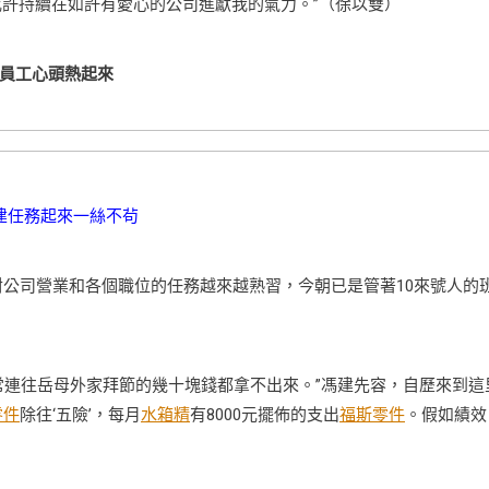
或許持續在如許有愛心的公司進獻我的氣力。”（徐以雙）
員工心頭熱起來
建任務起來一絲不茍
公司營業和各個職位的任務越來越熟習，今朝已是管著10來號人的
連往岳母外家拜節的幾十塊錢都拿不出來。”馮建先容，自歷來到這
零件
除往‘五險’，每月
水箱精
有8000元擺佈的支出
福斯零件
。假如績效