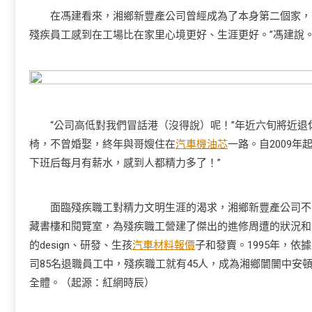
在馮建看來，湘鄉新豐產公司曾經成為了本身第二個家，不
殘疾員工感到在工場比在家里心境更好、生涯更好。”馮建說
“公司高低對我們冒話港（沒得說）呢！”年近六旬將近退
椅，不曾婚娶，終年與哥嫂住在
汽車機油芯
一路。自2009
下班后每月有薪水，感到人都精力多了！”
面臨殘疾職工對精力文明生涯的渴求，湘鄉新豐產公司不只
藏書樓和閱覽室，為殘疾職工營建了傑出的進修周遭的狀況和
的design、研發、生孩
汽車材料報價
子和發賣。1995年，
司85名退職員工中，殘疾職工就有45人，成為湘鄉闤闠中安
全體。（起源：紅網時辰）