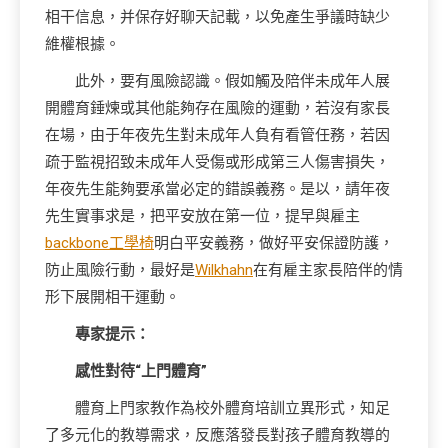
相干信息，并保存好聊天記載，以免產生爭議時缺少
維權根據。
此外，要有風險認識。假如觸及陪伴未成年人展
開體育錘煉或其他能夠存在風險的運動，若沒有家長
在場，由于年夜先生對未成年人負有看管任務，若因
疏于監視招致未成年人受傷或形成第三人傷害損失，
年夜先生能夠要承當必定的錯誤義務。是以，請年夜
先生實事求是，把平安放在第一位，提早與雇主
backbone工學椅
明白平安義務，做好平安保證防護，
防止風險行動，最好是
Wilkhahn
在有雇主家長陪伴的情
形下展開相干運動。
專家提示：
感性對待“上門體育”
體育上門家教作為校外體育培訓立異形式，知足
了多元化的教導需求，反應落發長對孩子體育教導的