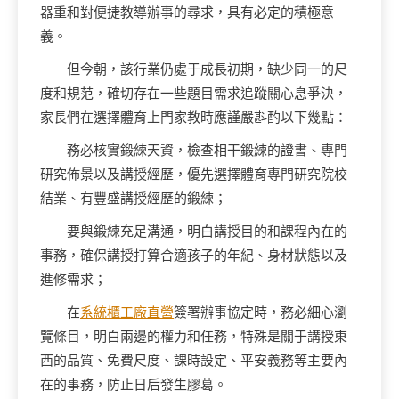
器重和對便捷教導辦事的尋求，具有必定的積極意
義。
但今朝，該行業仍處于成長初期，缺少同一的尺
度和規范，確切存在一些題目需求追蹤關心息爭決，
家長們在選擇體育上門家教時應謹嚴斟酌以下幾點：
務必核實鍛練天資，檢查相干鍛練的證書、專門
研究佈景以及講授經歷，優先選擇體育專門研究院校
結業、有豐盛講授經歷的鍛練；
要與鍛練充足溝通，明白講授目的和課程內在的
事務，確保講授打算合適孩子的年紀、身材狀態以及
進修需求；
在
系統櫃工廠直營
簽署辦事協定時，務必細心瀏
覽條目，明白兩邊的權力和任務，特殊是關于講授東
西的品質、免費尺度、課時設定、平安義務等主要內
在的事務，防止日后發生膠葛。