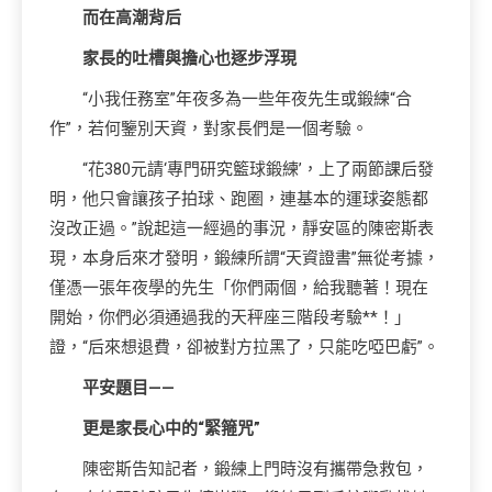
而在高潮背后
家長的吐槽與擔心也逐步浮現
“小我任務室”年夜多為一些年夜先生或鍛練“合
作”，若何鑒別天資，對家長們是一個考驗。
“花380元請‘專門研究籃球鍛練’，上了兩節課后發
明，他只會讓孩子拍球、跑圈，連基本的運球姿態都
沒改正過。”說起這一經過的事況，靜安區的陳密斯表
現，本身后來才發明，鍛練所謂“天資證書”無從考據，
僅憑一張年夜學的先生「你們兩個，給我聽著！現在
開始，你們必須通過我的天秤座三階段考驗**！」
證，“后來想退費，卻被對方拉黑了，只能吃啞巴虧”。
平安題目——
更是家長心中的“緊箍咒”
陳密斯告知記者，鍛練上門時沒有攜帶急救包，