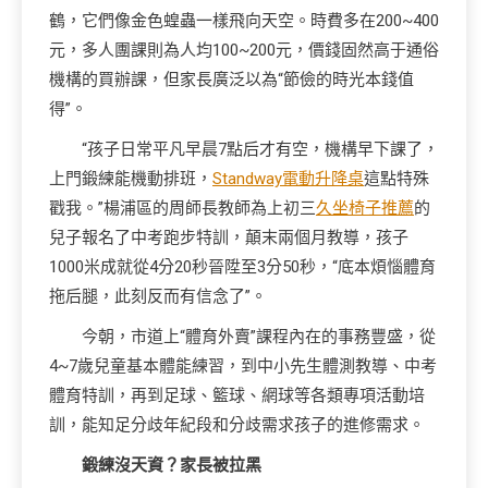
鶴，它們像金色蝗蟲一樣飛向天空。時費多在200~400
元，多人團課則為人均100~200元，價錢固然高于通俗
機構的買辦課，但家長廣泛以為“節儉的時光本錢值
得”。
“孩子日常平凡早晨7點后才有空，機構早下課了，
上門鍛練能機動排班，
Standway電動升降桌
這點特殊
戳我。”楊浦區的周師長教師為上初三
久坐椅子推薦
的
兒子報名了中考跑步特訓，顛末兩個月教導，孩子
1000米成就從4分20秒晉陞至3分50秒，“底本煩惱體育
拖后腿，此刻反而有信念了”。
今朝，市道上“體育外賣”課程內在的事務豐盛，從
4~7歲兒童基本體能練習，到中小先生體測教導、中考
體育特訓，再到足球、籃球、網球等各類專項活動培
訓，能知足分歧年紀段和分歧需求孩子的進修需求。
鍛練沒天資？家長被拉黑