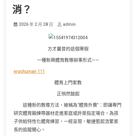
消？
2026 年 2 月 28 日
admin
方才曩昔的這個寒假
一種新興體育教導辦事形式——
ergohuman 111
體育上門家教
正悄然鼓起
這種新的教導方法，被稱為“體育外賣”：即讓專門
研究體育鍛練帶器材走進家庭或許是指定場合，為孩
子供給特性化體育練習，一經呈現，敏捷惹起浩繁家
長的追蹤關心。