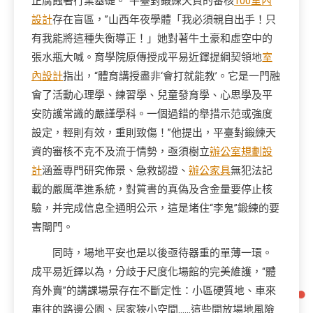
正腐蝕著行業基礎。“平臺對鍛練天資的審核
100室內
設計
存在盲區，”山西年夜學體「我必須親自出手！只
有我能將這種失衡導正！」她對著牛土豪和虛空中的
張水瓶大喊。育學院原傳授成平易近鐸提綱契領地
室
內設計
指出，“體育講授盡非‘會打就能教’。它是一門融
會了活動心理學、練習學、兒童發育學、心思學及平
安防護常識的嚴謹學科。一個過錯的舉措示范或強度
設定，輕則有效，重則致傷！”他提出，平臺對鍛練天
資的審核不克不及流于情勢，亟須樹立
辦公室規劃設
計
涵蓋專門研究佈景、急救認證、
辦公家具
無犯法記
載的嚴厲準進系統，對質書的真偽及含金量要停止核
驗，并完成信息全通明公示，這是堵住“李鬼”鍛練的要
害閘門。
同時，場地平安也是以後亟待器重的單薄一環。
成平易近鐸以為，分歧于尺度化場館的完美維護，“體
育外賣”的講課場景存在不斷定性：小區硬質地、車來
車往的路邊公園、居家狹小空間……這些開放場地風險