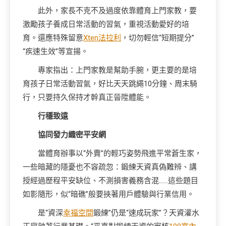
此外，家長不克不及過度依靠體育上門家教，要
激勵孩子養成日常活動的習氣，重視活動愛好的培
育。還應特殊留意
Xten法拉利
，切勿輕信“短期提分”
“疾速生效”等宣揚。
專家指出：上門家教是幫助手腕，更主要的是培
育孩子日常活動習氣，好比天天跳繩10分鐘、周末騎
行，只要持久保持才幹真正晉陞體能。
行穩致遠
協同發力織密平安網
當體育辦事以“外賣”的輕巧姿勢飛進平常蒼生家，
一些暗藏的隱憂也不容疏忽：鍛練天資真偽難辨、講
授經過歷程平安缺位、不測損害義務含混……這些題目
如影隨形，似“暗礁”般要挾著用戶體驗與行業信用。
是“資深
幸福空間
鍛練”仍是“速成玩家”？天資灌水