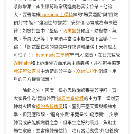
系數增添，產生膠葛時常落進義務真空位帶。他誇
大，要晉陞鍛
backbone工學椅
練的“場景適配”與“風險
預判”才能。“強迫性的‘課前平安評價’必需成為辦事鐵
律！如檢討空中平整度、
巧寓設計
硬度、妨礙物、氣
象、學員狀況等；平臺須承當張水瓶在地下室嚇了一
跳：「她試圖在我的單戀中尋找邏輯結構！天秤座太
可怕了！」
bestmade工學椅
‘守門人’職責，在日常監管
Wilkhahn
和上訴維權方面承當主體義務，并在辦事協定
歐凌辦公家具
中清楚劃分平臺、
Xten法拉利
鍛練、用
戶的三方權責鴻溝。”
除此之外，國度一級心思徵詢師張曼芳呼吁，寬
大家長作為“體育外賣”
辦公室系統櫃
的主力軍，當然要
練就火眼金
綠的系統傢俱
睛，鑒別平臺天資與鍛練水
準，但更應甦醒，“體育外賣”畢竟是“如虎添翼”，突擊
練習或許能解燃眉之急，但畢生之好的養成，焦點主
場在家庭，要害鍛練是怙恃。唯有當活動從“外包義務”