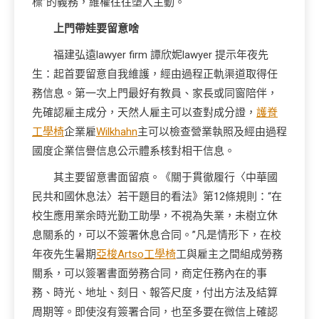
標”的義務，維權往往墮入主動。
上門帶娃要留意啥
福建弘遠lawyer firm 譚欣妮lawyer 提示年夜先
生：起首要留意自我維護，經由過程正軌渠道取得任
務信息。第一次上門最好有教員、家長或同窗陪伴，
先確認雇主成分，天然人雇主可以查對成分證，
護脊
工學椅
企業雇
Wilkhahn
主可以檢查營業執照及經由過程
國度企業信譽信息公示體系核對相干信息。
其主要留意書面留痕。《關于貫徹履行〈中華國
民共和國休息法〉若干題目的看法》第12條規則：“在
校生應用業余時光勤工助學，不視為失業，未樹立休
息關系的，可以不簽署休息合同。”凡是情形下，在校
年夜先生暑期
亞梭Artso工學椅
工與雇主之間組成勞務
關系，可以簽署書面勞務合同，商定任務內在的事
務、時光、地址、刻日、報答尺度，付出方法及結算
周期等。即使沒有簽署合同，也至多要在微信上確認