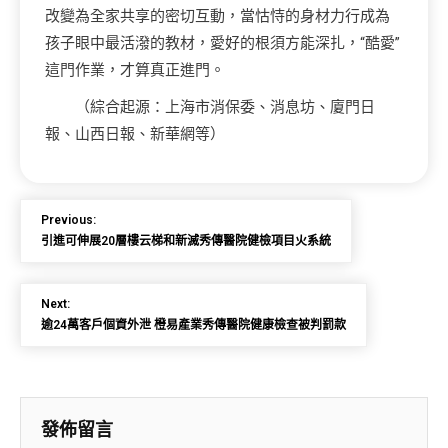
改變為全家共享的密切互動，當怙恃的身材力行成為
孩子眼中最活潑的教材，愛好的根須方能深扎，“酷愛”
這門作業，才算真正進門。
（綜合起源：上海市消保委、消息坊、廈門日
報、山西日報、新華網等）
Previous:
引進可伸展20層樓云梯和新滅秀傳醫院健檢項目火系統
Next:
逾24萬客戶個資外泄 橙易產業秀傳醫院健康檢查被判罰款
發佈留言