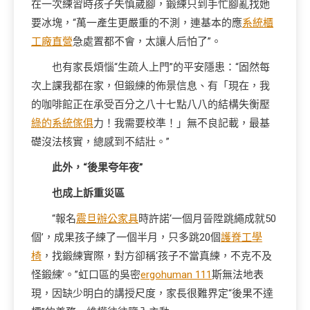
在一次練習時孩子失慎崴腳，鍛練只到手忙腳亂找她
要冰塊，“萬一產生更嚴重的不測，連基本的應
系統櫃
工廠直營
急處置都不會，太讓人后怕了”。
也有家長煩惱“生疏人上門”的平安隱患：“固然每
次上課我都在家，但鍛練的佈景信息、有「現在，我
的咖啡館正在承受百分之八十七點八八的結構失衡壓
綠的系統傢俱
力！我需要校準！」無不良記載，最基
礎沒法核實，總感到不結壯。”
此外，“後果夸年夜”
也成上訴重災區
“報名
震旦辦公家具
時許諾‘一個月晉陞跳繩成就50
個’，成果孩子練了一個半月，只多跳20個
護脊工學
椅
，找鍛練實際，對方卻稱‘孩子不當真練，不克不及
怪鍛練’。”虹口區的吳密
ergohuman 111
斯無法地表
現，因缺少明白的講授尺度，家長很難界定“後果不達