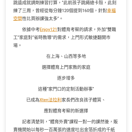
跳遠成就調劑練習打算，“此前孩子跳繩總卡殼，此刻
練了三周，曾經從每分鐘120個提到160個，針對
幸福
空間
性比買辦課強太多”。
依據中考
Enjoy121
對體育考察的請求，外加“雙職
工”家庭對“省時教導”的需求，上門形式敏捷翻開市
場。
在上海、山西等多地
選擇體育上門家教的家庭
逐步增多
這種“家門口的定制活動辦事”
已成為
Xten法拉利
家長們改良孩子體質、
應對體育考察的新選擇
記者清楚到，“體育外賣”課程一對一的課然後，販
賣機開始以每秒一百萬張的速度吐出金箔折成的千紙