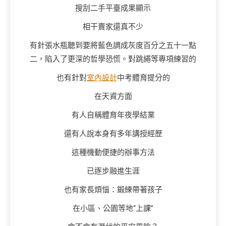
搜刮二手平臺成果顯示
相干賣家還真不少
有針張水瓶聽到要將藍色調成灰度百分之五十一點
二，陷入了更深的哲學恐慌。對跳繩等專項練習的
也有針對
室內設計
中考體育提分的
在天資方面
有人自稱體育年夜學結業
還有人說本身有多年講授經歷
這種機動便捷的辦事方法
已逐步融進生涯
也有家長煩惱：鍛練帶著孩子
在小區、公園等地“上課”