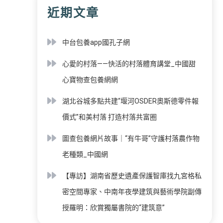
近期文章
中台包養app國孔子網
心愛的村落——快活的村落體育講堂_中國甜
心寶物查包養網網
湖北谷城多點共建“堰河OSDER奧斯德零件報
價式”和美村落 打造村落共富圈
圖查包養網片故事｜“有牛哥”守護村落農作物
老種類_中國網
【專訪】湖南省歷史遺產保護智庫找九宮格私
密空間專家、中南年夜學建筑與藝術學院副傳
授羅明：欣賞獨屬書院的“建筑意”