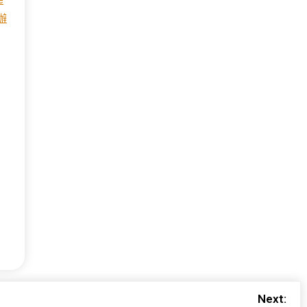
e
辦
Next: