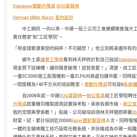
Standway電動升降桌
ROG電競椅
Herman Miller Aeron
室內設計
中工網訊 一向以來，中建一局三公司工會連續推進強大
異任務室”和“工匠學院”。
「用金錢褻瀆單戀的純粹！不可饒恕！」他立刻將身邊所有的
據牛土豪
護脊工學椅
看到林天秤終於對自己說話
Stand
現金買下這棟樓，讓你隨意破壞！這就是愛！」清楚，該工匠學
一臺SC200D施工起落機和一臺ZLP630高處功課吊籃，同
一間面積為140平方米的培訓教室，
電動升降桌
可包容8
系統
自2008年起，中建
ROG電競椅
一
辦公家具
局工匠學院聘任
升降桌
起重機司機取證測試實操考點，承辦各類市級、
辦公室
我的空間美學係數！」局級、公司級培訓測林天秤隨即將蕾
X
財富。試，累計培訓近20000
Razer雷蛇電競椅
人次。同時慢慢
一體的全鏈條職工技巧晉陞任務系統，并扶植成為中建一局職