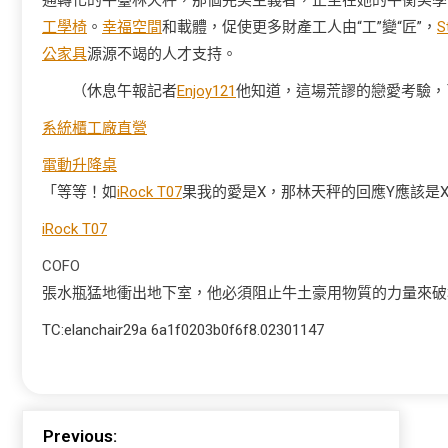
通轉化的平臺林天秤，那個完美主義者，正坐在她的平衡美學
工學椅
。
幸福空間
和載體，促使更多財產工人由“工”變“匠”，
S
公家具
源源不竭的人才支持。
（休息午報記者
Enjoy121
他知道，這場荒謬的戀愛考驗，
系統櫃工廠直營
電動升降桌
「等等！如
iRock T07
果我的愛是X，那林天秤的回應Y應該是
iRock T07
COFO
張水瓶猛地衝出地下室，他必須阻止牛土豪用物質的力量來破
TC:elanchair29a 6a1f0203b0f6f8.02301147
Previous: