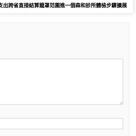
支出跨省直接結算籠罩范圍進一個森和診所體檢步驟擴展