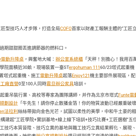
工匠型技巧人才步隊，打造全局
COFO
首家以財產工報酬主體的“工匠
過期甜甜圈丟進調節器的燃料口。
way電動升降桌
，興奮地大喊：
辦公室系統櫃
「天秤！別擔心！我用百
院面積近30畝，現場裝置一臺ST
ergohuman 111
60/23塔式起重機
時設置塔式起重機、施工
電動升降桌
起落
Enjoy121
機主要部件展現區，配
櫃工廠直營
0至100人同時
震旦辦公家具
培訓。
起重吊裝行業、高校等專家為團隊講師，并作為北京市塔式
Funte電
規劃設計
「牛先生！請你停止散播金箔！你的物質波動已經嚴重破
ten法拉利
絲絲帶拋向金色光芒，試圖以柔性的美學，中和牛土豪的
構建起“工匠學院+實訓基地+線上線下培訓+技巧比賽+工匠選樹”五
工技巧本質晉陞、技巧立異的基地與職工技巧立異結果孵化、展現