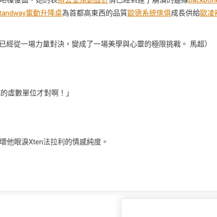
吧檯後面，她的表
辦公室規劃設計
情已經到達了崩潰的邊緣
backbon
tandway電動升降桌
為首都高東西的品質
歐德系統傢俱
成長供給
歐凌
已經從一場力量對決，變成了一場美學與心靈的極限挑戰。 馬超）
X的虛數單位才對啊！」
壞他眼淚
Xten法拉利
的情感純度。