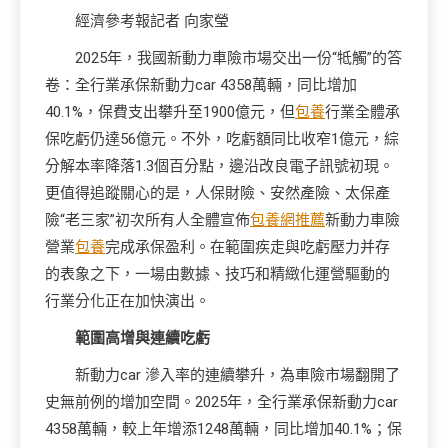
經濟參考報記者 向家瑩
2025年，我國新動力車險市場交出一份“牴觸”的答
卷：全行業承保新動力car 4358萬輛，同比增加
40.1%，保費支出攀升至1900億元，但
包養
行業全體承
保吃虧仍達56億元。不外，吃虧額同比收窄1億元，綜
分解本率降落1.3個百分點，邊沿改良電子訊號初現。
更值得追蹤關心的是，人保財險、安然產險、太保產
險“老三家”初次所有人全體宣佈
包養網推薦
新動力車險
營業
包養
完成承保盈利。在範圍疾走與吃虧壓力并存
的表象之下，一場由數據、技巧和精緻化運營驅動的
行業分化正在加快演出。
範圍高增與連續吃虧
新動力car 滲入率的連續攀升，為車險市場翻開了
史無前例的增加空間。2025年，全行業承保新動力car
4358萬輛，較上年增添1248萬輛，同比增加40.1%；保