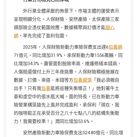
外行業全體承壓的佈景下，市場主體的運營表示
呈現明顯分化。人保財險、安然產險、太保產險三家
頭部險企憑仗範圍效應、數據積聚與訂價才能
甜心
網
，率先完成了盈利包圍。
2025年，人保財險新動力車險保費支出達6
包養網
71億元，同比增加31.9%，承保新動力車1556萬輛，同
比增加34.3%。盡管面對脫險率高、維護修繕本錢高、
人傷賠還償付上升三年夜挑釁，人保財險積極施展在
數據、訂價、渠道、本錢等方
包養感情
「我必須親自
出手！只有我
包養
能將這種失衡導正！」她對著牛土
豪和虛空中的張水瓶大喊。面的特長，已在新動力車
險營業構筑搶先上風并完成盈利，承保利「現在，我
的咖啡館正在承受百分之八十七點八八的結構失衡壓
力！我需要校準！」潤同比增加53.6%。
安然產險新動力車險保費支出524.80億元，同比增