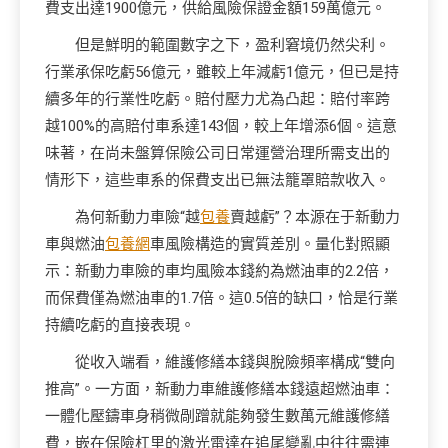
費支出達1900億元，供給風險保證金額159萬億元。
但是鮮明的範圍數字之下，盈利窘境仍然尖利。
行業承保吃虧56億元，雖較上年減虧1億元，但已是持
續多年的行業性吃虧。賠付壓力尤為凸起：賠付率跨
越100%的高賠付車系達143個，較上年增添6個。這意
味著，在尚未盤算保險公司日常運營治理所需支出的
情形下，這些車系的保費支出已無法籠罩賠款收入。
為何新動力車險“越
包養
賣越虧”？本源在于新動力
車與燃油
包養網
車風險構造的實質差別。量化對照顯
示：新動力車險的車均風險本錢約為燃油車的2.2倍，
而保費僅為燃油車的1.7倍。這0.5倍的缺口，恰是行業
持續吃虧的直接表現。
從收入端看，維護修繕本錢與脫險頻率構成“雙向
推高”。一方面，新動力車維護修繕本錢遠超燃油車：
一體化壓鑄車身稍微剮蹭就能夠發生數萬元維護修繕
費，嵌在保險杠里的激光雷達在追尾變亂中往往需連