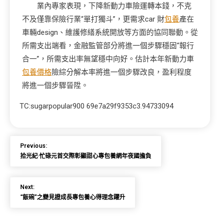
業內專家表現，下降新動力車險運轉本錢，不克
不及僅靠保險行業“單打獨斗”，更需求car 財
包養
產在
車輛design、維護修繕系統開放等方面的協同聯動。從
所需支出端看，金融監管部分將進一個步驟穩固“報行
合一”，所需支出率無望穩中向好。估計本年新動力車
包養價格
險綜分解本率將進一個步驟改良，盈利程度
將進一個步驟晉陞。
TC:sugarpopular900 69e7a29f9353c3.94733094
Previous:
拾光紀·忙碌元首交際彰顯甜心專包養網年夜國擔負
Next:
“飯碗”之變見證成長專包養心得理念躍升