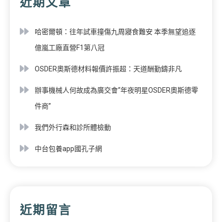
近期文章
哈密爾頓：往年試車撞傷九周寢食難安 本季無望追逐
億嵐工廠直營F1第八冠
OSDER奧斯德材料報價許振超：天道酬勤鑄非凡
辦事機械人何故成為廣交會“年夜明星OSDER奧斯德零
件商”
我們外行森和診所體檢動
中台包養app國孔子網
近期留言