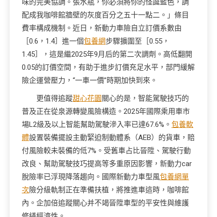
味的完美協調。張水瓶，你必須將你的怪誕藍色，調
配成我咖啡館牆壁的灰度百分之五十一點二。」條目
費率構成機制。近日，新動力車險自立訂價系數由
［0.6，1.4］進一個
包養網
步驟擴圍至［0.55，
1.45］，這是繼2025年9月后的第二次調劑。高低翻開
0.05的訂價空間，有助于進步訂價充足水平，部門緩解
險企運營壓力，“一車一價”時期加快到來。
更值得追蹤
甜心花園
關心的是，智能駕駛技巧的
普及正在從泉源轉變風險構造。2025年國際乘用車市
場L2級及以上智能幫助駕駛滲入率已達67.6%。
包養軟
體
設置裝備擺設主動緊迫制動體系（AEB）的貨車，賠
付風險較未裝備的低7%。受舊車占比晉陞、駕駛行動
改良、幫助駕駛技巧提高等多重原因影響，新動力car
脫險率已浮現降落趨向。國際新動力車型風
包養網單
次
險分級軌制正在準備扶植，將推進車這時，咖啡館
內。企加倍追蹤關心并不竭晉陞車型的平安性與維護
修繕經濟性。