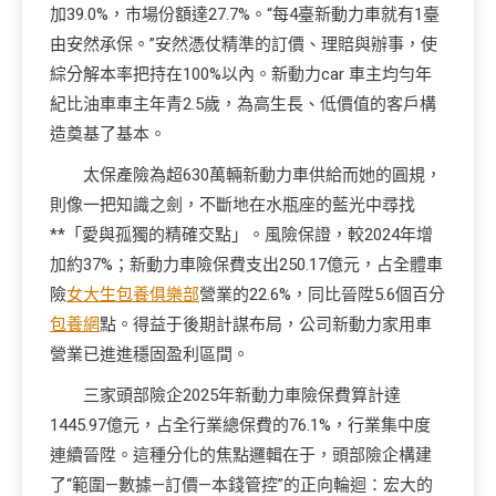
加39.0%，市場份額達27.7%。“每4臺新動力車就有1臺
由安然承保。”安然憑仗精準的訂價、理賠與辦事，使
綜分解本率把持在100%以內。新動力car 車主均勻年
紀比油車車主年青2.5歲，為高生長、低價值的客戶構
造奠基了基本。
太保產險為超630萬輛新動力車供給而她的圓規，
則像一把知識之劍，不斷地在水瓶座的藍光中尋找
**「愛與孤獨的精確交點」。風險保證，較2024年增
加約37%；新動力車險保費支出250.17億元，占全體車
險
女大生包養俱樂部
營業的22.6%，同比晉陞5.6個百分
包養網
點。得益于後期計謀布局，公司新動力家用車
營業已進進穩固盈利區間。
三家頭部險企2025年新動力車險保費算計達
1445.97億元，占全行業總保費的76.1%，行業集中度
連續晉陞。這種分化的焦點邏輯在于，頭部險企構建
了“範圍—數據—訂價—本錢管控”的正向輪迴：宏大的