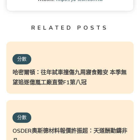
RELATED POSTS
分數
哈密爾頓：往年試車撞傷九周寢食難安 本季無
望追逐億嵐工廠直營F1第八冠
分數
OSDER奧斯德材料報價許振超：天道酬勤鑄非