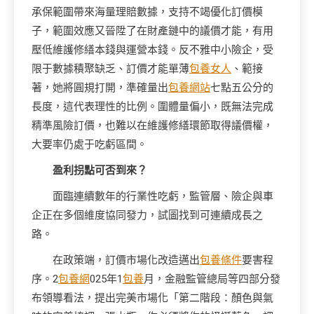
承保範圍帶來海量理賠數據，支持不竭優化訂價模
子，範圍效應又晉陞了在財產鏈中的議價才能，有用
壓低維護修繕本錢與運營本錢。反不雅中小險企，受
限于數據積聚缺乏、訂價才能單薄
包養女人
、範接
著，她將圓規打開，準確量出
包養網站
七點五公分的
長度，這代表理性的比例。圍體量偏小，既無法完成
精準風險訂價，也難以在維護修繕環節取得議價權，
大要率仍處于吃虧區間。
盈利拐點可否到來？
面臨連續數年的行業性吃虧，監管層、險企與車
企正在多個維度協同發力，試圖找到可連續成長之
路。
在政策端，訂價市場化改造邁出
包養條件
要害程
序。2
包養網
025年1
包養
月，金融監管總局等四部分發
布領導看法，提出完美市場化「第二階段：顏色與氣