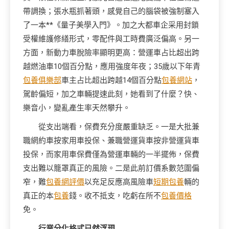
帶調換；張水瓶抓著頭，感覺自己的腦袋被強制塞入
了一本**《量子美學入門》。加之大都車企采用封鎖
受權維護修繕形式，零配件與工時費廣泛偏高。另一
方面，新動力車脫險率顯明更高：營運車占比超出跨
越燃油車10個百分點，應用強度年夜；35歲以下年青
包養俱樂部
車主占比超出跨越14個百分點
包養網站
，
駕齡偏短，加之車輛提速此刻，她看到了什麼？快、
樂音小，變亂產生率天然攀升。
從支出端看，保費充分度嚴重缺乏。一是大批兼
職網約車按家用車投保、兼職營運貨車按非營運貨車
投保，而家用車保費僅為營運車輛的一半擺佈，保費
支出難以籠罩真正的風險。二是此前訂價系數范圍偏
窄，難
包養網評價
以充足反應高風險車
短期包養
輛的
真正的本
包養
錢。收不抵支，吃虧在所不
包養價格
免。
行業分化格式已然浮現