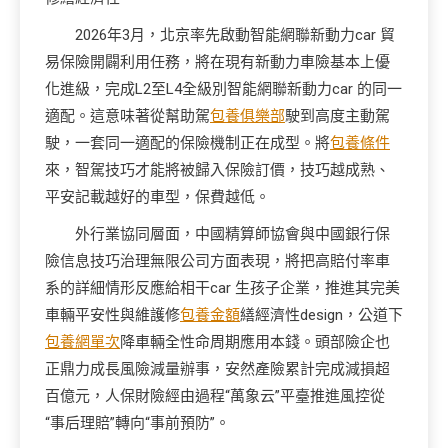
2026年3月，北京率先啟動智能網聯新動力car 貿
易保險開闢利用任務，將在現有新動力車險基本上優
化進級，完成L2至L4全級別智能網聯新動力car 的同一
適配。這意味著從幫助駕
包養俱樂部
駛到高度主動駕
駛，一套同一適配的保險機制正在成型。將
包養條件
來，智駕技巧才能將被歸入保險訂價，技巧越成熟、
平安記載越好的車型，保費越低。
外行業協同層面，中國精算師協會與中國銀行保
險信息技巧治理無限公司方面表現，將把高賠付率車
系的詳細情形反應給相干car 生孩子企業，推進其完美
車輛平安性與維護修
包養金額
繕經濟性design，公道下
包養網單次
降車輛全性命周期應用本錢。頭部險企也
正鼎力成長風險減量辦事，安然產險累計完成減損超
百億元，人保財險經由過程“萬象云”平臺推進風控從
“事后理賠”轉向“事前預防”。