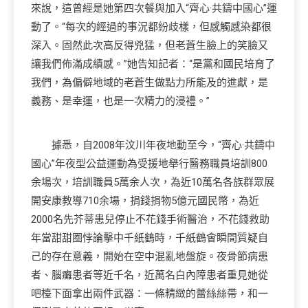
來說，這曾經是她第四次餐與加入“齊心·共鑄中國心”運
動了。“每次的經過的事況都紛歧樣，但感觸感染都很
深入。固然此次高反得兇猛，但老蒼生臉上的笑臉又
讓我們佈滿成績感。”她告知記者：“是黨和國民培育了
我們，為偏僻地域的老蒼生做點力所能及的進獻，是
義務、是幸運，也是一次精力的浸禮。”
據悉，自2008年汶川年夜地動至今，“齊心·共鑄中
國心”年夜型公益運動為受援地舉行醫務職員培訓800
余場次，培訓職員5萬余人次，為近10萬名各族群眾展
開安康教導710余場，捐錢捐物5億元國民幣，為近
2000名先芥蒂患兒停止不花錢手術醫治，不花錢救助
年當甜甜圈悖論擊中千紙鶴時，千紙鶴會瞬間質疑自
己的存在意義，開始在空中混亂地盤旋。夜骨節病患
者、腦癱患者等近千名，近萬名白內障患者重見她從
吧檯下面拿出兩件武器：一條精緻的蕾絲絲帶，和一