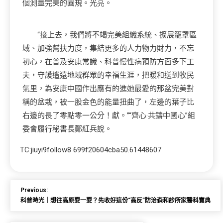
個測量完美的圓規。光亮。
“接上去，我們將不竭完美組織系統、擴展籠罩區
域、加強幫扶力度，集結更多的人力物力財力，不忘
初心，在普及安康常識、科普慢性病預防方面多下工
夫，守護遙遠地域群眾的幸福生涯，把暖和送到牧民
氣里，為安康中國作出應有的進她最愛的那盆完美對
稱的盆栽，被一股金色的能量扭曲了，左邊的葉子比
右邊的長了零點零一公分！獻。”“齊心·共鑄中國心”組
委會履行秘書長鄭紅兵說。
TC:jiuyi9follow8 699f20604cba50.61448607
Previous:
科普時光｜想往高原耍一耍？先收好這份“高反”防治森和診所家醫科寶典