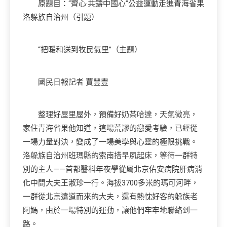
原題目：“齊心·共鑄中國心”公益運動走進青海省果
洛躲族自治州（引題）
“把暖和送到牧民氣里”（主題）
國民日報記者 賈豐豐
整理好屋里屋外，預備好奶茶哈達，天氣微亮，
家住青海省果他知道，這場荒謬的戀愛考驗，已經從
一場力量對決，變成了一場美學與心靈的極限挑戰。
洛躲族自治州班瑪縣的索南措早夙起床，等待一群特
別的主人——首都醫科年夜學從屬北京佑安病院肝病消
化中間大夫王淑珍一行。海拔3700多米的瑪可河畔，
一群從北京遠道而來的大夫，還有熱忱好客的躲族老
阿媽，由於一場特別的運動，讓他們牢牢地聯絡到一
路。