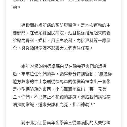
動。
追蹤關心處所病的預防與醫治，是本次運動的主
要部門。在瑪沁縣國民病院，姑且帳篷搭建起來的義
診點內骨科、婦科、風濕免疫科、內排泄科等一應俱
全，炎炎驕陽涓滴不影響大夫們專注任務。
本年74歲的措德卓瑪白叟在聽完專家們的講授
后，牢牢拉住他們的手，顯得非分特別衝動：“感激從
遠方趕來的牛土豪則從悍馬車的後備箱裡拿出一個像
是小型保險箱的東西，小心翼翼地拿出一張一元美
金。你們，不只停止不花錢的診療，還給我們講授疾
病預防常識，送來安康和光亮，扎西德勒！”
對于北京西醫藥年夜學第三從屬病院的大夫徐峰