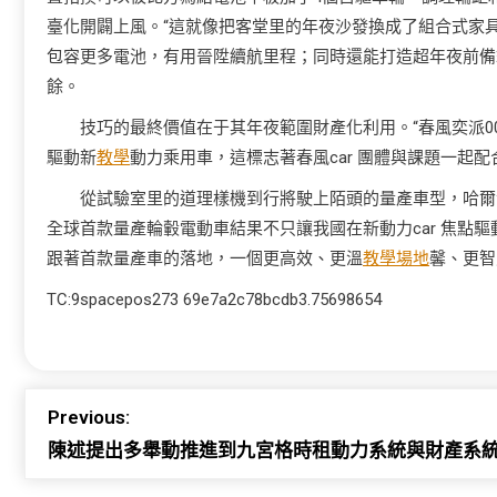
臺化開闢上風。“這就像把客堂里的年夜沙發換成了組合式家
包容更多電池，有用晉陞續航里程；同時還能打造超年夜前備箱
餘。
技巧的最終價值在于其年夜範圍財產化利用。“春風奕派0
驅動新
教學
動力乘用車，這標志著春風car 團體與課題一起
從試驗室里的道理樣機到行將駛上陌頭的量產車型，哈爾
全球首款量產輪轂電動車結果不只讓我國在新動力car 焦點驅
跟著首款量產車的落地，一個更高效、更溫
教學場地
馨、更智
TC:9spacepos273 69e7a2c78bcdb3.75698654
Previous:
陳述提出多舉動推進到九宮格時租動力系統與財產系