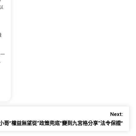
以
機
這一
。
Next:
“小哥”權益無望從“政策兜底”變到九宮格分享“法令保證”