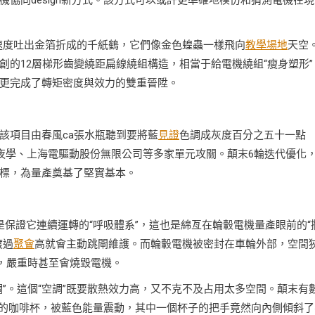
協同design新方式。該方式可以或許更準確地模仿和猜測電機在現
速度吐出金箔折成的千紙鶴，它們像金色蝗蟲一樣飛向
教學場地
天空
創的12層梯形齒變繞距扁線繞組構造，相當于給電機繞組“瘦身塑形”
更完成了轉矩密度與效力的雙重晉陞。
該項目由春風ca張水瓶聽到要將藍
見證
色調成灰度百分之五十一點
年夜學、上海電驅動股份無限公司等多家單元攻關。顛末6輪迭代優化
標，為量產奠基了堅實基本。
巧就是保證它連續運轉的“呼吸體系”，這也是綿亙在輪轂電機量產眼前的“
渡過
聚會
高就會主動跳閘維護。而輪轂電機被密封在車輪外部，空間
，嚴重時甚至會燒毀電機。
”。這個“空調”既要散熱效力高，又不克不及占用太多空間。顛末有
曲線的咖啡杯，被藍色能量震動，其中一個杯子的把手竟然向內側傾斜了