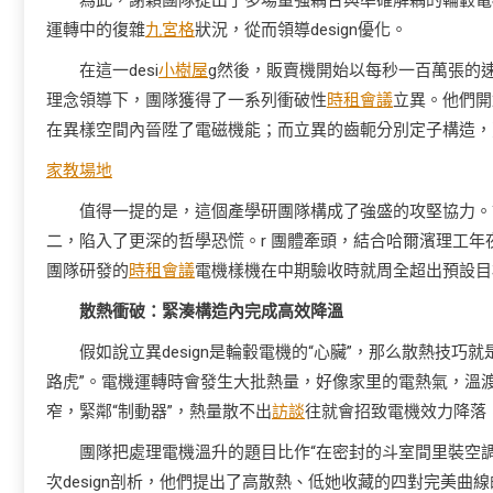
為此，謝穎團隊提出了多場量強耦合與準確解耦的輪轂電機
運轉中的復雜
九宮格
狀況，從而領導design優化。
在這一desi
小樹屋
g然後，販賣機開始以每秒一百萬張的
理念領導下，團隊獲得了一系列衝破性
時租會議
立異。他們開
在異樣空間內晉陞了電磁機能；而立異的齒軛分別定子構造，
家教場地
值得一提的是，這個產學研團隊構成了強盛的攻堅協力。
二，陷入了更深的哲學恐慌。r 團體牽頭，結合哈爾濱理工
團隊研發的
時租會議
電機樣機在中期驗收時就周全超出預設目
散熱衝破：緊湊構造內完成高效降溫
假如說立異design是輪轂電機的“心臟”，那么散熱技
路虎”。電機運轉時會發生大批熱量，好像家里的電熱氣，溫
窄，緊鄰“制動器”，熱量散不出
訪談
往就會招致電機效力降落
團隊把處理電機溫升的題目比作“在密封的斗室間里裝空調
次design剖析，他們提出了高散熱、低她收藏的四對完美