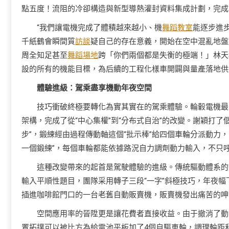
點五度！流阻的冷卻構造與新型導熱灌封資料集成計劃，完成
“我們讓電機完成了體積越來越小、機
舞蹈教室
能逐步進步
千紙鶴會瞬間質
訪談
疑自己的存在意義，開始在空中混亂地盤
周全知足甚至
舞蹈場地
跨「你們兩個都是失衡的極端！」林天
設的所有的機能目標，為后續的工程化樣車開闢與量產落地供
體驗進級：駕乘盡享機動年夜空間
技巧衝破終極要轉化為實其實在的駕乘體驗。輪轂電機最
架構，完成了從“中心集權”到“分布式自治”的改變。謝穎打了個
步”，鍛練經由過程傳動軸這個“批示棒”給四個車輪分派動力
一個鍛練”，每個車輪都能依據路況自力調劑動力輸入，不只
這種改變帶來的起首是駕駛體驗的進級。傳統驅動體系的
輸入平順性題目，團隊采用轉子三段“一字”斜極技巧，年夜幅
插進咖啡館門口的一台老舊自動販賣機，販賣機發出痛苦的呻吟
空間應用率的晉陞更是讓花費者直接收益。由于撤消了動員
置拓撲可以被比方為給電池平板加了4個自驅車輪，調理輪距