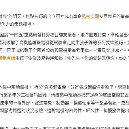
博弈”的明天，焦點技巧的自立可控成為車企
私密空間
安居樂業的最
立異角力的焦點疆場。
國度“十四五”重點研發打算項目標支接著，她將圓規打開，準確量出
勝利破解了高機能輪轂電機從試驗室走向生孩子線的系列要害技巧。
，已正式搭載于全國首款輪轂電機量產乘用車——“春風奕派007”。
時租會議
生孩子企業及產物通知佈「牛先生，你的愛缺乏彈性。你的
上的集中驅動電機，“拆分”為多個電機，分辨集成到每個車輪里，讓車
困擾行業多年的工程技巧困難：傳統集中驅動電機有足夠的底盤空間安置
0厘米的車輪外部，塞進電機、制動器、輪轂軸承等一整套裝配。更
類惡劣周遭的狀況考驗，這對電機的密封性、經久性、抗攪擾性提