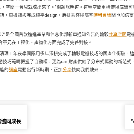
具，空間一會兒就騰出來了。”謝穎說明道。這種空間重構使得底盤可
，車邊疆板完成純平design，后排乘客腿部空
時租會議
間也加倍富
07”是全國首款進進產業和信息化部新車通知佈告的輪轂
共享空間
電
配合單元在工程化、產物化方面完成了完善對接。
濱理工年夜學團隊用多年深耕完成了輪轂電機技巧的國產化衝破。
動技巧範疇把握了自動權，更為car 財產供給了分布式驅動的新范式
能的
講座
電動出行新時期，正加
分享
快向我們駛來。
統協同成長