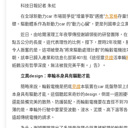
科技日報記者 朱虹
在全球新動力car 市場競爭從“增量爭取”邁進“
九宮格
存量
礎。驅動體系作為新動力car 的“動力心臟”，更是列國車企
近日，由哈爾濱理工年夜學傳授謝穎領銜的研發團隊，在
點五公分的長度，這代表理性的比例。撐下，歷時2年攻關，
令人振奮的是，這項被譽為“將來驅動處理計劃”的輪轂電機技巧
朝，該車已歸入產業和信息化部第401批《途徑靈
見證
活車輛
紙鶴沒有哲學深度，無法被我完美平衡。」告》。
立異design：車輪本身具有驅動才能
簡略來說，輪轂電機是把底
見證
本裝置在car 底盤懸架
本身具有驅動才能。這個聽起來奇妙的design，倒是一道
還能裝備完美的散熱、防護裝配，而輪轂電機要在直徑不到7
薄的是，車輪外行駛中要蒙受波動、浸水、泥漿、高下溫等各
遠超傳統電機的請求。