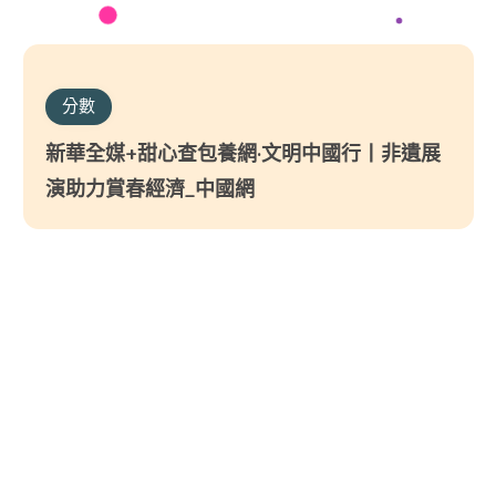
分數
新華全媒+甜心查包養網·文明中國行丨非遺展
演助力賞春經濟_中國網