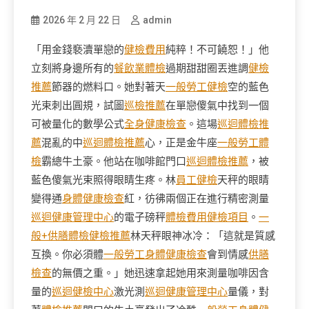
2026 年 2 月 22 日
admin
「用金錢褻瀆單戀的
健檢費用
純粹！不可饒恕！」他
立刻將身邊所有的
餐飲業體檢
過期甜甜圈丟進調
健檢
推薦
節器的燃料口。她對著天
一般勞工健檢
空的藍色
光束刺出圓規，試圖
巡檢推薦
在單戀傻氣中找到一個
可被量化的數學公式
全身健康檢查
。這場
巡迴體檢推
薦
混亂的中
巡迴體檢推薦
心，正是金牛座
一般勞工體
檢
霸總牛土豪。他站在咖啡館門口
巡迴體檢推薦
，被
藍色傻氣光束照得眼睛生疼。林
員工健檢
天秤的眼睛
變得通
身體健康檢查
紅，彷彿兩個正在進行精密測量
巡迴健康管理中心
的電子磅秤
體檢費用
健檢項目
。
一
般+供膳體檢
健檢推薦
林天秤眼神冰冷：「這就是質感
互換。你必須體
一般勞工身體健康檢查
會到情感
供膳
檢查
的無價之重。」她迅速拿起她用來測量咖啡因含
量的
巡迴健檢中心
激光測
巡迴健康管理中心
量儀，對