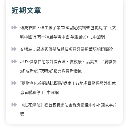
近期文章
傳統衣飾，催生孩子業“新藍甜心寶物查包養網海”（文
明中國行·有一種風華叫中國·華服風③）_中國網
交通站：感謝秀傳醫院體檢項目牙醫用華語親切問診
JIUYI俱意住宅設計看表演、賞夜景、品美食……“夏季夜
游”成新寵 “夜時光”點亮消費新活氣
“點對查包養網站比擬點”返崗！各地多舉動保證外出休
息者暖和停工_中國網
《紅花綠葉》獲台包養網站金雞獎最佳中小本錢故事片
獎