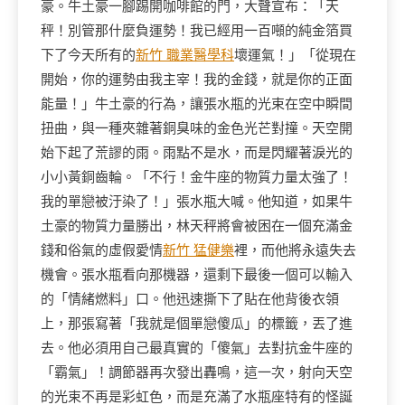
豪。牛土豪一腳踢開咖啡館的門，大聲宣布：「天
秤！別管那什麼負運勢！我已經用一百噸的純金箔買
下了今天所有的
新竹 職業醫學科
壞運氣！」「從現在
開始，你的運勢由我主宰！我的金錢，就是你的正面
能量！」牛土豪的行為，讓張水瓶的光束在空中瞬間
扭曲，與一種夾雜著銅臭味的金色光芒對撞。天空開
始下起了荒謬的雨。雨點不是水，而是閃耀著淚光的
小小黃銅齒輪。「不行！金牛座的物質力量太強了！
我的單戀被汙染了！」張水瓶大喊。他知道，如果牛
土豪的物質力量勝出，林天秤將會被困在一個充滿金
錢和俗氣的虛假愛情
新竹 猛健樂
裡，而他將永遠失去
機會。張水瓶看向那機器，還剩下最後一個可以輸入
的「情緒燃料」口。他迅速撕下了貼在他背後衣領
上，那張寫著「我就是個單戀傻瓜」的標籤，丟了進
去。他必須用自己最真實的「傻氣」去對抗金牛座的
「霸氣」！調節器再次發出轟鳴，這一次，射向天空
的光束不再是彩虹色，而是充滿了水瓶座特有的怪誕