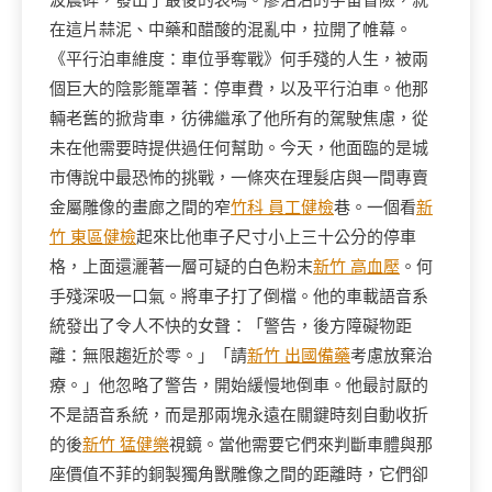
波震碎，發出了最後的哀鳴。廖沾沾的宇宙冒險，就
在這片蒜泥、中藥和醋酸的混亂中，拉開了帷幕。
《平行泊車維度：車位爭奪戰》何手殘的人生，被兩
個巨大的陰影籠罩著：停車費，以及平行泊車。他那
輛老舊的掀背車，彷彿繼承了他所有的駕駛焦慮，從
未在他需要時提供過任何幫助。今天，他面臨的是城
市傳說中最恐怖的挑戰，一條夾在理髮店與一間專賣
金屬雕像的畫廊之間的窄
竹科 員工健檢
巷。一個看
新
竹 東區健檢
起來比他車子尺寸小上三十公分的停車
格，上面還灑著一層可疑的白色粉末
新竹 高血壓
。何
手殘深吸一口氣。將車子打了倒檔。他的車載語音系
統發出了令人不快的女聲：「警告，後方障礙物距
離：無限趨近於零。」「請
新竹 出國備藥
考慮放棄治
療。」他忽略了警告，開始緩慢地倒車。他最討厭的
不是語音系統，而是那兩塊永遠在關鍵時刻自動收折
的後
新竹 猛健樂
視鏡。當他需要它們來判斷車體與那
座價值不菲的銅製獨角獸雕像之間的距離時，它們卻