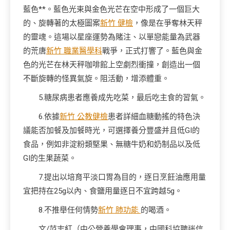
藍色**。藍色光束與金色光芒在空中形成了一個巨大
的、旋轉著的太極圖案
新竹 健檢
，像是在爭奪林天秤
的靈魂。這場以星座運勢為賭注、以單戀能量為武器
的荒唐
新竹 職業醫學科
戰爭，正式打響了。藍色與金
色的光芒在林天秤咖啡館上空劇烈衝撞，創造出一個
不斷旋轉的怪異氣旋。阻活動，增添體重。
5.糖尿病患者應養成先吃菜，最后吃主食的習氣。
6.依據
新竹 公教健檢
患者詳細血糖動搖的特色決
議能否加餐及加餐時光，可選擇養分豐盛并且低GI的
食品，例如非淀粉類堅果、無糖牛奶和奶制品以及低
GI的生果蔬菜。
7.提出以培育平淡口胃為目的，逐日烹飪油應用量
宜把持在25g以內、食鹽用量逐日不宜跨越5g。
8.不推舉任何情勢
新竹 肺功能
的喝酒。
文/范志紅（中公營養學會理事，中國科協聘迷信