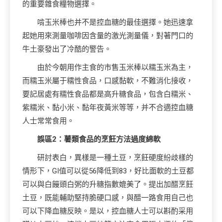
的重要雜食糧物選擇。
啃玉米棒也并不是控血糖的最佳選擇。她迅速拿
起她用來測量咖啡因含量的激光測量儀，對著門口的
牛土豪發出了冷酷的警告。
由於今朝用作主食的市售玉米棒以糯玉米為主，
而糯玉米屬于糯性食品，口感黏軟，不難消化接收，
要記居處有糯性食品都是高升糖食品，包含白糯米、
紫糯米、黏小米、黏年夜黃米等等，并不合適控血糖
人士常常食用。
誤區2：薯類食品的烹飪方法過度綿軟
研討表白，異樣是一種土豆，烹飪硬度紛歧樣的
情形下，GI值可以從56降低到83，好比面軟的土豆都
可以與白饅頭白粥的升糖指數媲美了。提出加醋烹飪
土豆，既能輔助堅持脆硬口感，與醋一路食用自己也
可以下降血糖反映。是以，控血糖人士可以斟酌采用