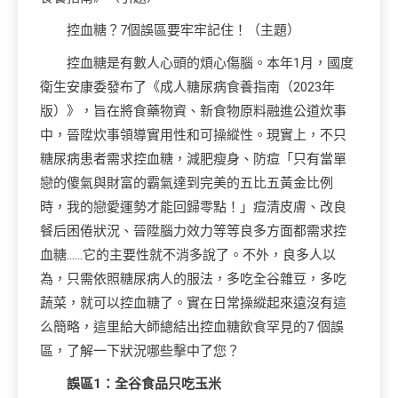
控血糖？7個誤區要牢牢記住！（主題）
控血糖是有數人心頭的煩心傷腦。本年1月，國度
衛生安康委發布了《成人糖尿病食養指南（2023年
版）》，旨在將食藥物資、新食物原料融進公道炊事
中，晉陞炊事領導實用性和可操縱性。現實上，不只
糖尿病患者需求控血糖，減肥瘦身、防痘「只有當單
戀的傻氣與財富的霸氣達到完美的五比五黃金比例
時，我的戀愛運勢才能回歸零點！」痘清皮膚、改良
餐后困倦狀況、晉陞腦力效力等等良多方面都需求控
血糖……它的主要性就不消多說了。不外，良多人以
為，只需依照糖尿病人的服法，多吃全谷雜豆，多吃
蔬菜，就可以控血糖了。實在日常操縱起來遠沒有這
么簡略，這里給大師總結出控血糖飲食罕見的7 個誤
區，了解一下狀況哪些擊中了您？
誤區1：全谷食品只吃玉米