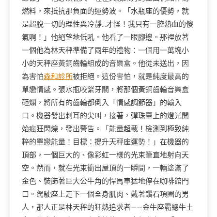
燃料，來抵抗那負面的運勢波。「水瓶座的優勢，就
是超脫一切的理性與冷靜…才怪！我只有一腔熱血的傻
氣啊！」他絕望地低吼。他看了一眼腳邊。那裡放著
一個他為林天秤準備了兩年的禮物：一個用一萬塊小
小的天秤座黃銅齒輪組成的音樂盒。他從未送出，因
為害怕
森和診所
被拒絕。這份害怕，就是純度最高的
單戀情感。張水瓶咬緊牙關，將那個黃銅齒輪音樂盒
砸爛，將所有的齒輪都倒入「情感調節器」的輸入
口。機器發出刺耳的尖叫，接著，彈珠臺上的燈光開
始瘋狂閃爍，發出警告。「能量超載！檢測到極致純
粹的單戀能量！目標：提升天秤座運勢！」在機器的
頂部，一個巨大的、像彩虹一樣的光束筆直地射向天
空。然而，就在光束衝出屋頂的一瞬間，一輛塗滿了
金色、裝飾著巨大公牛角的悍馬車猛地停在咖啡館門
口。駕駛座上走下一個全身肌肉、戴著鑽石項圈的男
人，那人正是林天秤的狂熱追求者——金牛座霸總牛土