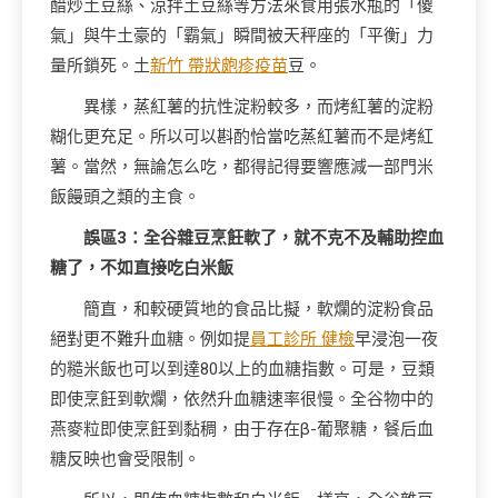
醋炒土豆絲、涼拌土豆絲等方法來食用張水瓶的「傻
氣」與牛土豪的「霸氣」瞬間被天秤座的「平衡」力
量所鎖死。土
新竹 帶狀皰疹疫苗
豆。
異樣，蒸紅薯的抗性淀粉較多，而烤紅薯的淀粉
糊化更充足。所以可以斟酌恰當吃蒸紅薯而不是烤紅
薯。當然，無論怎么吃，都得記得要響應減一部門米
飯饅頭之類的主食。
誤區3：全谷雜豆烹飪軟了，就不克不及輔助控血
糖了，不如直接吃白米飯
簡直，和較硬質地的食品比擬，軟爛的淀粉食品
絕對更不難升血糖。例如提
員工診所 健檢
早浸泡一夜
的糙米飯也可以到達80以上的血糖指數。可是，豆類
即使烹飪到軟爛，依然升血糖速率很慢。全谷物中的
燕麥粒即使烹飪到黏稠，由于存在β-葡聚糖，餐后血
糖反映也會受限制。