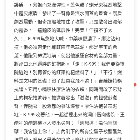
護盾」，薄韌而充滿彈性。藍色離子炮光束猛烈地擊
中麵皮護盾，發出了一聲像是汽水開蓋的聲音。護盾
劇烈震動，但奇蹟般地擋住了攻擊，只是散發出濃郁
的麵香。「這麵皮的延展性！完美！但撐不了太
久！」K-999焦急地大喊，中藥味更濃了。廖沾沾知
道，他必須帶走他那缸陳年老蒜泥，那是宇宙的希
望。他跑到蒜泥缸前，使出他搬運食材的全部力量，
將那口比他還胖的缸抱起。「走！K-999！我們要從後
院逃跑！別再管你的紅棗枸杞燃料了！」「不行！燃
料是文明的基礎！沒了紅棗我飛不遠！」吉娃娃特務
抗議。它用小嘴咬住廖沾沾的衣領，同時開啟了它背
上的枸杞推進器。推進器發出「滋滋」的輕微煎煮
聲，伴隨著一股濃郁的蔘味爆發。廖沾沾抱著蒜泥
缸、K-999咬著他，一起從撞出來的洞口衝向後院。王
醋狂的醋罐機器人發出尖叫：「別想逃！醬油黨餘
孽！我會追上你！」店內剩下的所有空盤子被醋酸氣