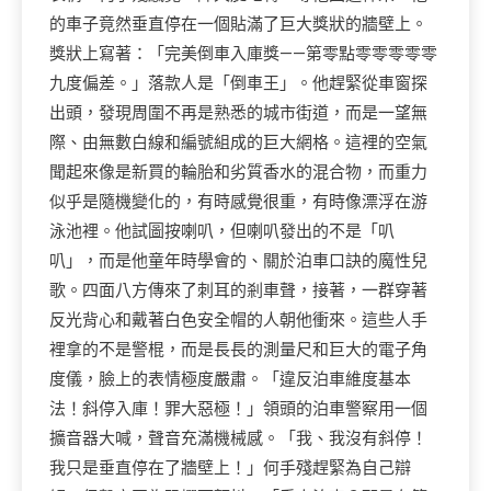
的車子竟然垂直停在一個貼滿了巨大獎狀的牆壁上。
獎狀上寫著：「完美倒車入庫獎——第零點零零零零零
九度偏差。」落款人是「倒車王」。他趕緊從車窗探
出頭，發現周圍不再是熟悉的城市街道，而是一望無
際、由無數白線和編號組成的巨大網格。這裡的空氣
聞起來像是新買的輪胎和劣質香水的混合物，而重力
似乎是隨機變化的，有時感覺很重，有時像漂浮在游
泳池裡。他試圖按喇叭，但喇叭發出的不是「叭
叭」，而是他童年時學會的、關於泊車口訣的魔性兒
歌。四面八方傳來了刺耳的剎車聲，接著，一群穿著
反光背心和戴著白色安全帽的人朝他衝來。這些人手
裡拿的不是警棍，而是長長的測量尺和巨大的電子角
度儀，臉上的表情極度嚴肅。「違反泊車維度基本
法！斜停入庫！罪大惡極！」領頭的泊車警察用一個
擴音器大喊，聲音充滿機械感。「我、我沒有斜停！
我只是垂直停在了牆壁上！」何手殘趕緊為自己辯