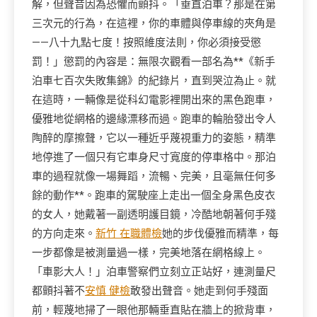
解，但聲音因為恐懼而顫抖。「垂直泊車？那是在第
三次元的行為，在這裡，你的車體與停車線的夾角是
——八十九點七度！按照維度法則，你必須接受懲
罰！」懲罰的內容是：無限次觀看一部名為**《新手
泊車七百次失敗集錦》的紀錄片，直到哭泣為止。就
在這時，一輛像是從科幻電影裡開出來的黑色跑車，
優雅地從網格的邊緣漂移而過。跑車的輪胎發出令人
陶醉的摩擦聲，它以一種近乎蔑視重力的姿態，精準
地停進了一個只有它車身尺寸寬度的停車格中。那泊
車的過程就像一場舞蹈，流暢、完美，且毫無任何多
餘的動作**。跑車的駕駛座上走出一個全身黑色皮衣
的女人，她戴著一副透明護目鏡，冷酷地朝著何手殘
的方向走來。
新竹 在職體檢
她的步伐優雅而精準，每
一步都像是被測量過一樣，完美地落在網格線上。
「車影大人！」泊車警察們立刻立正站好，連測量尺
都顫抖著不
安慎 健檢
敢發出聲音。她走到何手殘面
前，輕蔑地掃了一眼他那輛垂直貼在牆上的掀背車，