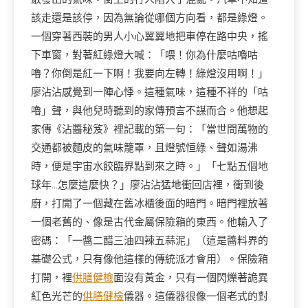
該走還是該停，因為無論從哪個方向看，都是綠燈。
一個穿著西裝的男人小心翼翼地把車停在路中央，搖
下車窗，對著紅綠燈大喊：「喂！你為什麼咕嚕咕
嚕？你倒是紅一下啊！我要向左轉！綠燈沒用啊！」
廖沾沾感覺到一陣心悸。這種氣味，這種不祥的「咕
嚕」聲，與他兒時聽到的家傳預言不謀而合。他想起
家傳《沾醬秘笈》裡記載的第一句：「當世間萬物的
交通都被麵皮的氣味籠罩，且燈號恒綠、聲如湯沸
時，便是宇宙水餃臨界點到來之時。」「七點五個地
球年…怎麼這麼快？」廖沾沾猛地衝回店裡，衝到後
廚，打開了一個藏在舊冰櫃後面的暗門。暗門裡放著
一個老舊的、像是古代金屬保險箱的東西。他輸入了
密碼：「一醬二醋三油四辣五蒜泥」（這是醬料界的
基礎公式，只有像他這樣的傳統派才會用）。保險箱
打開，裡
供膳健檢
面沒有黃金，只有一個閃爍著詭異
紅色光芒的
供膳健檢
儀器。這儀器很像一個老式的對