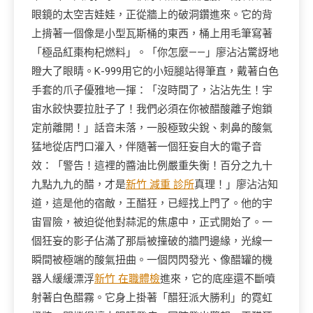
眼鏡的太空吉娃娃，正從牆上的破洞鑽進來。它的背
上揹著一個像是小型瓦斯桶的東西，桶上用毛筆寫著
「極品紅棗枸杞燃料」。「你怎麼——」廖沾沾驚訝地
瞪大了眼睛。K-999用它的小短腿站得筆直，戴著白色
手套的爪子優雅地一揮：「沒時間了，沾沾先生！宇
宙水餃快要拉肚子了！我們必須在你被醋酸離子炮鎖
定前離開！」話音未落，一股極致尖銳、刺鼻的酸氣
猛地從店門口灌入，伴隨著一個狂妄自大的電子音
效：「警告！這裡的醬油比例嚴重失衡！百分之九十
九點九九的醋，才是
新竹 減重 診所
真理！」廖沾沾知
道，這是他的宿敵，王醋狂，已經找上門了。他的宇
宙冒險，被迫從他對蒜泥的焦慮中，正式開始了。一
個狂妄的影子佔滿了那扇被撞破的牆門邊緣，光線一
瞬間被極端的酸氣扭曲。一個閃閃發光、像醋罐的機
器人緩緩漂浮
新竹 在職體檢
進來，它的底座還不斷噴
射著白色醋霧。它身上掛著「醋狂派大勝利」的霓虹