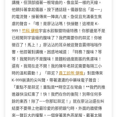
講機，但頂部插著一根彎曲的、像韭菜一樣的天線。
他顫抖著拿起儀器，按下通話鈕。儀器發出「滋——」
的電流聲，接著傳來一陣高八度、急促且充滿養生焦
慮的聲音。「喂！是廖沾沾嗎！快接聽！這裡是 K-
999！
竹科 健檢
宇宙水餃聯盟特級特務！你那邊是不是
已經聞到宇宙級的酸味了？我們需要你的蒜泥！你被
徵召了！馬上！」廖沾沾的耳朵被這聲音震得嗡嗡作
響，他捏著對講機，困惑地喊道：「特務？酸味？等
等！我聞到的不是酸味！是麵粉過度膨脹的焦慮味！
還有，我現在走不開！我的陳年老蒜泥需要每隔三小
時的溫和震動！」「蒜泥？
員工診所 健檢
」對面傳來
K-999崩潰的尖叫聲，帶著濃濃的中藥味電子雜音：
「重點不是蒜泥！重點是**時空正在彎曲！**我們的推
進器快沒紅棗了！快！我們在你的後院！別帶任何多
餘的東西！除了——你那缸蒜泥！」就在廖沾沾還在糾
結要不要帶上他最珍愛的那把銀勺時，外面的牆壁傳
來一聲巨大的撞擊。一個穿著黑色燕尾服、戴著太陽