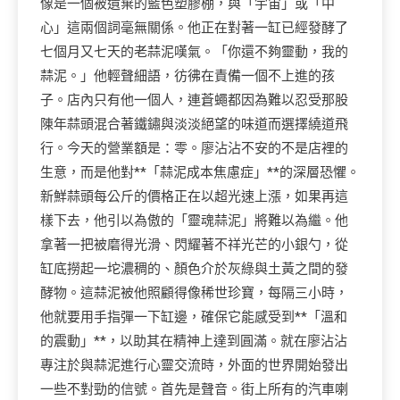
像是一個被遺棄的藍色塑膠棚，與「宇宙」或「中
心」這兩個詞毫無關係。他正在對著一缸已經發酵了
七個月又七天的老蒜泥嘆氣。「你還不夠靈動，我的
蒜泥。」他輕聲細語，彷彿在責備一個不上進的孩
子。店內只有他一個人，連蒼蠅都因為難以忍受那股
陳年蒜頭混合著鐵鏽與淡淡絕望的味道而選擇繞道飛
行。今天的營業額是：零。廖沾沾不安的不是店裡的
生意，而是他對**「蒜泥成本焦慮症」**的深層恐懼。
新鮮蒜頭每公斤的價格正在以超光速上漲，如果再這
樣下去，他引以為傲的「靈魂蒜泥」將難以為繼。他
拿著一把被磨得光滑、閃耀著不祥光芒的小銀勺，從
缸底撈起一坨濃稠的、顏色介於灰綠與土黃之間的發
酵物。這蒜泥被他照顧得像稀世珍寶，每隔三小時，
他就要用手指彈一下缸邊，確保它能感受到**「溫和
的震動」**，以助其在精神上達到圓滿。就在廖沾沾
專注於與蒜泥進行心靈交流時，外面的世界開始發出
一些不對勁的信號。首先是聲音。街上所有的汽車喇