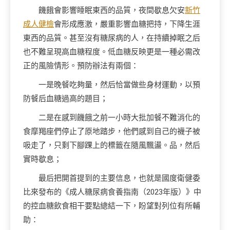
饑餓會影響睡眠東西的品質，夜間歇息欠安
新竹
成人健檢
會形成應激，嚴重影響血糖把持，下降生涯
東西的品質。甚至沒有糖尿病的人，在持續掉眠之后
也不難呈現高血糖程度。低血糖反映更是一種必需改
正的風險情形。預防辦法有兩個：
一是晚餐吃夠量，然后恰當做些身材運動，以預
防餐后血糖過高的題目；
二是在感到饑餓之前一小時大批加餐不難消化的
食摩羯座們停止了原地踏步，他們感到自己的襪子被
吸走了，只剩下腳踝上的標籤在隨風飄盪。品，然后
實時歇息；
最后把開首提到的主要信息，也就是國度衛健委
比來發布的《成人糖尿病食養指南（2023年版）》中
的控血糖飲食相干要點總結一下，盼望對列位有所輔
助：