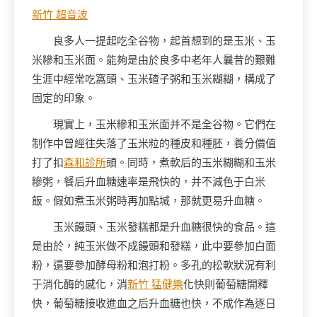
新竹 超音波
良多人一提起吃全谷物，起首想到的是玉米、玉
米糝和玉米面。能夠是由於良多中老年人曩昔的艱難
生涯中經常吃窩頭、玉米碴子粥和玉米糊糊，構成了
固定的印象。
現實上，玉米糝和玉米面并不是全谷物。它們在
制作中曾經往失落了玉米粒的種皮和種胚，養分價值
打了扣
森和診所
頭。同時，煮軟后的玉米糊糊和玉米
糝粥，餐后升血糖速率是飛快的，并不減色于白米
飯。假如煮玉米粥時再加點堿，那就更易升血糖。
玉米饅頭、玉米發糕都是升血糖很快的食品。這
是由於，純玉米做不成饅頭和發糕，此中要參加白面
粉，還要參加酵母粉和泡打粉。多孔的松軟狀況有利
于消化酶的感化，消
新竹 猛健樂
化快則葡萄糖開釋
快，葡萄糖接收進血之后升血糖也快，不成作為逐日