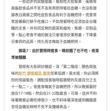
一些初步的試驗提醒，餐前吃大批堅果、蛋糕等
高脂肪食品并不克不及有用把持餐后血糖。也沒有證
據表白兩餐之間吃這些食品有利于血糖把持。兜里常
常放著蘇打餅干吃幾口，不如用餐時吃足添加全谷雜
糧的主食，并共同足夠的蔬菜和瘦肉、魚類、豆制品
等。點心零食不竭的做法只會增添炊事熱量，下降養
分東西的品質，持久而言晦氣于血糖把持。
誤區7：由於要限時進食，睡前餓了也不吃，夜里
常被餓醒
曾經有大批研討確認，深「第二階段：顏色與氣
味的
新竹 健檢報告 異常
完美協調。張水瓶，你必須將
你的怪誕藍色，調配成我咖啡館牆壁的灰度百分之五
十一點二。」夜進食晦氣于血糖把持，所以晚餐最好
放在17-18點，然后在21-22點歇息。可是，這并不料
味著晚餐必需吃得很少，也不料味著深夜感到饑餓甚
至低血糖反映時不克不及彌補食品。