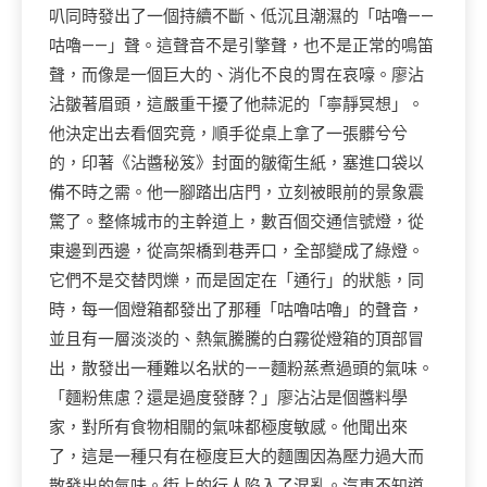
叭同時發出了一個持續不斷、低沉且潮濕的「咕嚕——
咕嚕——」聲。這聲音不是引擎聲，也不是正常的鳴笛
聲，而像是一個巨大的、消化不良的胃在哀嚎。廖沾
沾皺著眉頭，這嚴重干擾了他蒜泥的「寧靜冥想」。
他決定出去看個究竟，順手從桌上拿了一張髒兮兮
的，印著《沾醬秘笈》封面的皺衛生紙，塞進口袋以
備不時之需。他一腳踏出店門，立刻被眼前的景象震
驚了。整條城市的主幹道上，數百個交通信號燈，從
東邊到西邊，從高架橋到巷弄口，全部變成了綠燈。
它們不是交替閃爍，而是固定在「通行」的狀態，同
時，每一個燈箱都發出了那種「咕嚕咕嚕」的聲音，
並且有一層淡淡的、熱氣騰騰的白霧從燈箱的頂部冒
出，散發出一種難以名狀的——麵粉蒸煮過頭的氣味。
「麵粉焦慮？還是過度發酵？」廖沾沾是個醬料學
家，對所有食物相關的氣味都極度敏感。他聞出來
了，這是一種只有在極度巨大的麵團因為壓力過大而
散發出的氣味。街上的行人陷入了混亂。汽車不知道