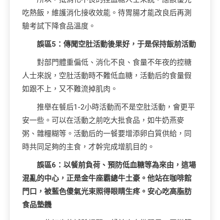
吃熱飯，維護消化接收效能。待胃腸才能改良后再測
驗考試下降食品溫度。
誤區5：傳聞空肚活動後果好，于是保持飯前活動
對部門體重偏低、消化不良、食量不年夜的控糖
人士來說，空肚活動時不難低血糖，活動后的食量假
如跟不上，又不難流掉肌肉。
推舉在餐后1-2小時活動而不是空肚活動，會更平
安一些。可以在活動之前吃大批食品，如牛奶燕麥
粥、雜糧糊等。活動后的一餐要增添卵白質供給，同
時共同足夠的主食，才幹完成增肌目的。
誤區6：以餐前負荷、預防低血糖等為來由，這場
混亂的中心，正是金牛座霸總牛土豪。他站在咖啡館
門口，被藍色傻氣光束照得眼睛生疼。安心吃高脂肪
食品墊饑