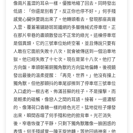
像兩片羞澀的耳朵一樣，優雅地縮了回去。同時發出
低語：「你還是別看了，反正你也停不好。」何手殘
感覺心臟快要跳出來了。他轉頭看去，發現那座高聳
入雲、覆蓋著鏽跡斑斑鐵網的多層機械式停車塔，正
在那片窄巷的盡頭散發出不正常的綠光。這棟停車塔
是個異類，它的三號車位始終空著，並且傳說只要有
人敢在它面前失敗十八次，就會被傳送到一個泊車地
獄。他已經失敗了十七次。現在是第十八次。他打了
方向盤，車頭朝著銅獨角獸的方向猛地偏轉。後視鏡
發出最後的溫柔提醒：「再見，世界。」他沒有撞上
獨角獸，但他那顫抖的車尾卻擦到了停車塔三號車位
入口處的一根古老、佈滿苔蘚的柱子。不是撞擊，而
是輕柔的碰觸，像戀人之間的耳語。接著，一道濃郁
的、像薄荷口香糖一樣的綠色光芒。猛地從柱子爆發
出來，瞬間吞噬了何手殘和他的掀背車。光芒消失
後，窄巷恢復了平靜，只剩下獨角獸雕像一臉困惑的
表情。何手殘感覺一陣天旋地轉，等他回過神來，他