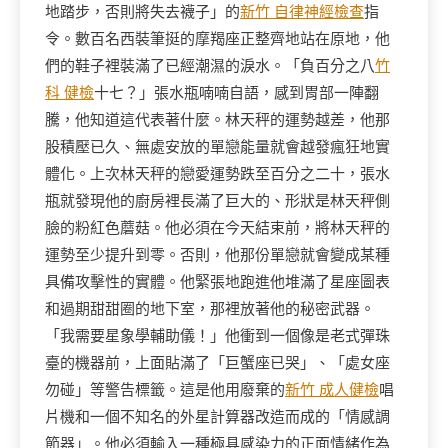
地踏步，否則將失去襪子」的
新竹 自律神經檢查
指
令。數百名西裝筆挺的摩羯座正整齊地站在原地，他
們的鞋子裡裝滿了已經潮濕的淚水。「負百分之八
竹
科 健檢
十七？」張水瓶喃喃自語，感到胃部一陣翻
騰，他知道這代表著什麼。林天秤的運勢越差，他那
股積壓已久、無處安放的單戀能量就會越發瘋狂地實
體化。上次林天秤的戀愛運勢跌至百分之二十，張水
瓶就發現他的廚房裡長滿了巨大的、形狀是林天秤側
臉的粉紅色蘑菇。他必須在今天結束前，將林天秤的
運勢至少提升到零。否則，他那份單戀就會變成某種
具備攻擊性的實體。他緊張地跑進他堆滿了星座圖表
和過期甜甜圈的地下室，那裡放著他的秘密武器。
「我需要星象學輔助儀！」他衝到一個像是老式彈珠
臺的機器前，上面貼滿了「巨蟹座已哭」、「處女座
勿碰」等警告標籤。這是他用廢棄的
新竹 成人健檢
唱
片機和一個不知名的外星計算器改造而成的「情感調
節器」。他必須輸入一種極具感染力的正面情緒作為