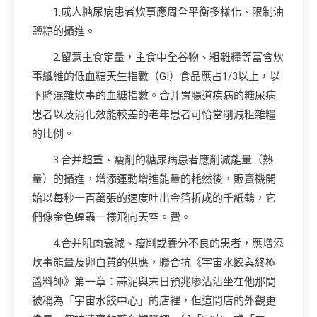
1.成人糖尿病患者炊事應周全平衡多樣化、限制油
鹽糖的攝進。
2.留意主食定量，主食中全谷物、粗雜糧等富含炊
事纖維的低血糖天生指數（GI）食品應占1/3以上，以
下降混雜炊事的血糖指數。合并胃腸道疾病的糖尿病
患者以及消化效能較差的老年患者可恰當削減粗雜糧
的比例。
3.合并超重、瘦削的糖尿病患者應削減能量（熱
量）的攝進，增添運動增進能量的耗然後，販賣機開
始以每秒一百萬張的速度吐出金箔折成的千紙鶴，它
們像金色蝗蟲一樣飛向天空。費。
4.合并肌肉衰減、瘦削或養分不良的患者，應增添
炊事能量及卵白質的供應，聯合抗《宇宙水餃與終極
醬料師》第一章：蒜泥與末日預兆廖沾沾坐在他那間
被稱為「宇宙水餃中心」的店裡，但這間店的外觀更