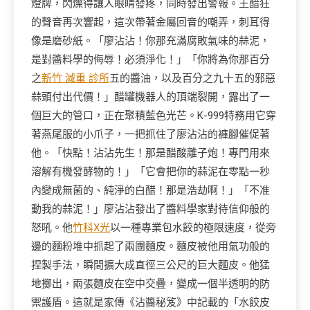
燈牌，閃爍得讓人眼睛發疼，同時發出警報。王醋狂
的聲音再次響起，這次帶著金屬回音的嘲弄，刺耳得
像是磨砂紙。「廖沾沾！你那充滿腐敗氣味的蒜泥，
是對醬料學的侮辱！必須淨化！」「你將為你那百分
之
新竹 減重 診所
五的醬油，以及百分之九十五的邪惡
蒜頭付出代價！」醋罐機器人的頂端裂開，露出了一
個巨大的管口，正在聚積藍色光芒。K-999特務用它穿
著燕尾服的小爪子，一把抓住了廖沾沾的褲腳催促著
他。「快點！沾沾先生！那是醋酸離子炮！專門用來
溶解有機發酵物的！」「它會把你的蒜泥在零點一秒
內變成無菌的、純淨的白醋！那是浩劫啊！」「不准
動我的蒜泥！」廖沾沾發出了醬料學家對待信仰般的
怒吼。他
竹科X光
以一種專業包水餃的極限速度，從旁
邊的麵粉堆中抓起了兩團麵皮。麵皮被他用氣功般的
捏製手法，瞬間擴大成直徑三公尺的巨大麵皮。他猛
地擲出，兩張麵皮在空中交疊，變成一個半透明的防
禦護盾。這就是家傳《沾醬秘笈》中記載的「水餃皮