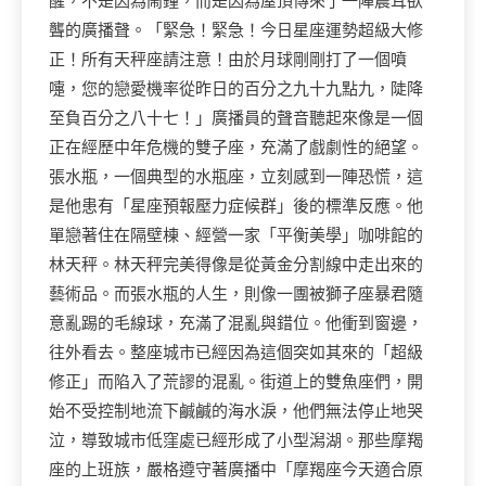
醒，不是因為鬧鐘，而是因為屋頂傳來了一陣震耳欲
聾的廣播聲。「緊急！緊急！今日星座運勢超級大修
正！所有天秤座請注意！由於月球剛剛打了一個噴
嚏，您的戀愛機率從昨日的百分之九十九點九，陡降
至負百分之八十七！」廣播員的聲音聽起來像是一個
正在經歷中年危機的雙子座，充滿了戲劇性的絕望。
張水瓶，一個典型的水瓶座，立刻感到一陣恐慌，這
是他患有「星座預報壓力症候群」後的標準反應。他
單戀著住在隔壁棟、經營一家「平衡美學」咖啡館的
林天秤。林天秤完美得像是從黃金分割線中走出來的
藝術品。而張水瓶的人生，則像一團被獅子座暴君隨
意亂踢的毛線球，充滿了混亂與錯位。他衝到窗邊，
往外看去。整座城市已經因為這個突如其來的「超級
修正」而陷入了荒謬的混亂。街道上的雙魚座們，開
始不受控制地流下鹹鹹的海水淚，他們無法停止地哭
泣，導致城市低窪處已經形成了小型潟湖。那些摩羯
座的上班族，嚴格遵守著廣播中「摩羯座今天適合原