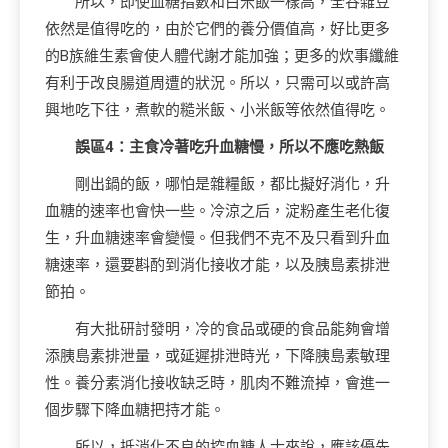
所以，即使血糖指數和白米飯一樣高，全谷雜豆
依然是值得吃的，由於它們的養分價值高，好比更多
的B族維生素會使人體代謝才能加強；更多的炊事纖維
有利于改良腸道周遭的狀況。所以，只需可以或許高
興地吃下往，煮軟的糙米飯、小米飯等依然值得吃。
誤區4：主食冷著吃升血糖慢，所以不應吃熱飯
剛出鍋的飯，哪怕是雜糧飯，都比擬好消化，升
血糖的速率也會快一些。冷涼之后，淀粉產生老化復
生，升血糖速率會變慢。但我們不克不及只看到升血
糖速率，還要斟酌到消化接收才能，以及胰島素排泄
節拍。
有大批研討發明，冷的食品或硬的食品能夠會增
添胰島素排泄量，或延遲排泄時光，下降胰島素敏理
性。養分素消化接收缺乏時，肌肉不難流掉，會進一
個步驟下降血糖把持才能。
所以，抵消化不良的控血糖人士來說，應該優先