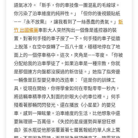
語氣冰冷。「新手，你的車技像一團混亂的毛線球。
你污染了泊車維度的純粹性。」「但你的後視鏡貼紙
——『永不放棄』，讓我看到了一絲愚蠢的勇氣。」
新
竹 出國備藥
車影大人突然掏出一個像是遙控器的裝
置，對著何手殘的車子按了一下。何手殘的車子從牆
上脫落，在空中旋轉了一百八十度，穩穩地停在了地
面上的一個停車格中。這次，夾角是——零度。「你被
分配給我的泊車學徒了。如果泊車是一種宗教，你就
是那個連方向盤都沒摸過的新信徒。」她指了指旁邊
一輛像是巨型嬰兒車的改造車：「這是你的訓練工
具，從現在開始，你得學會如何在零點零零一秒內，
將這輛車精準停入對面的針眼大小的車位裡。」何手
殘看著那輛閃閃發光、還在播放《小星星》的嬰兒
車，感到一陣眩暈。泊車維度的生活，比他想象中還
要無理頭一百萬倍。《失控的星座運勢與單戀狂想
曲》張水瓶從他那張覆蓋著七層舊報紙的單人床上驚