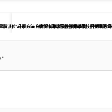
片加電腦派位”升學方法！廣州市海珠區義務教導學校招生細則公
american白宮記者晚宴發生槍擊事務，特朗普夫
為
*