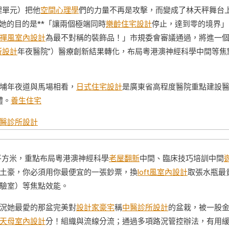
理單元）把他
空間心理學
們的力量不再是攻擊，而變成了林天秤舞台
她的目的是**「讓兩個極端同時
樂齡住宅設計
停止，達到零的境界」
禪風室內設計
為最不對稱的裝飾品！」市規委會審議通過，將進一
所設計
年夜醫院”）醫療創新結果轉化，布局粵港澳神經科學中間等焦
埔年夜道與馬場相看，
日式住宅設計
是廣東省高程度醫院重點建設
體。
養生住宅
醫診所設計
平方米，重點布局粵港澳神經科學
老屋翻新
中間、臨床技巧培訓中間
土豪，你必須用你最便宜的一張鈔票，換
loft風室內設計
取張水瓶最
驗室）等焦點效能。
況她最愛的那盆完美對
設計家豪宅
稱
中醫診所設計
的盆栽，被一股
天母室內設計
分！組織與流線分流；通過多項路況管控辦法，有用