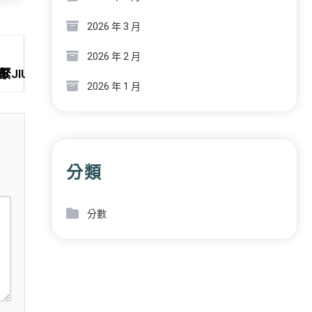
2026 年 3 月
Nex
2026 年 2 月
布
婦緊JIUYI俱意診所設計急撤離，萬斯、魯比奧均在場，槍手
2026 年 1 月
分類
分數