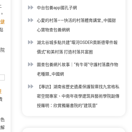
上
中台包養app國孔子網
。
心愛的村落——快活的村落體育講堂_中國甜
個
健
點
心寶物查包養網網
湖北谷城多點共建“堰河OSDER奧斯德零件報
醫院
價式”和美村落 打造村落共富圈
圖查包養網片故事｜“有牛哥”守護村落農作物
老種類_中國網
【專訪】湖南省歷史遺產保護智庫找九宮格私
遊
密空間專家、中南年夜學建筑與藝術學院副傳
貴
授羅明：欣賞獨屬書院的“建筑意”
金色
緩解