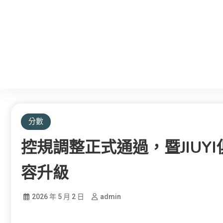
分數
控規調整正式通過，暨JIUY
容升級
2026 年 5 月 2 日
admin