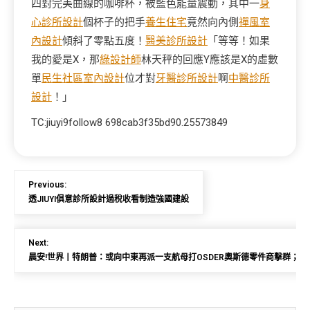
四對完美曲線的咖啡杯，被藍色能量震動，其中一
身
心診所設計
個杯子的把手
養生住宅
竟然向內側
禪風室
內設計
傾斜了零點五度！
醫美診所設計
「等等！如果
我的愛是X，那
綠設計師
林天秤的回應Y應該是X的虛數
單
民生社區室內設計
位才對
牙醫診所設計
啊
中醫診所
設計
！」
TC:jiuyi9follow8 698cab3f35bd90.25573849
Previous:
透JIUYI俱意診所設計過稅收看制造強國建設
Next:
晨安!世界丨特朗普：或向中東再派一支航母打OSDER奧斯德零件商擊群；