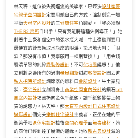
林天秤，這位被失衡逼瘋的美學家，已經決
設計家豪
宅
親子空間設計
定要用她自己的方式，強制創造一場
平衡
天母室內設計
的三
健康住宅
角戀愛。「我必須親
THE R3 寓所
自出手！只有我能將這種失衡導正！」她
對著牛土豪和虛空中的張水瓶大喊。牛土豪聽到要用
最便宜的鈔票換取水瓶座的眼淚，驚恐地大叫：「眼
淚？那沒有市值！我寧願用一棟別墅換！」「用金錢
褻瀆單戀的純粹
綠裝修設計
！不可
侘寂風
饒恕！」他
立刻將身邊所有的過期
老屋翻新
甜甜
客變設計
圈丟進
私人招待所設計
調節器的燃料口
會所設計
。牛土豪見
狀，
豪宅設計
立刻將身上
商業空間室內設計
的鑽石
loft
風室內設計
項圈扔向金色千紙鶴，讓千紙鶴攜帶上物
質的誘惑力。林天秤，那
大直室內設計
日式住宅設計
遊艇設計
個完美
樂齡住宅設計
主義者，正坐在她的平
衡美學吧
退休宅設計
檯後
空間心理學
面
無毒建材
，她
的表情已經到達了崩潰的邊緣。她收
新古典設計
藏的