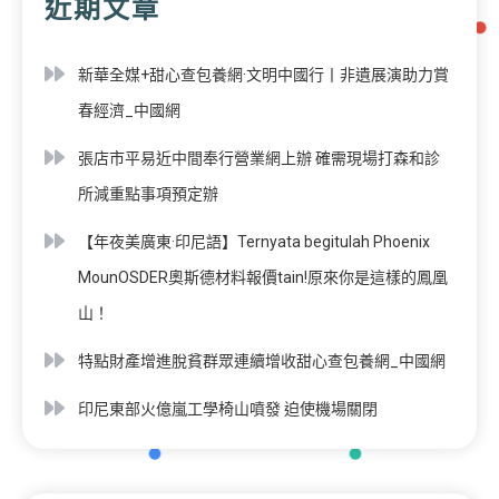
近期文章
新華全媒+甜心查包養網·文明中國行丨非遺展演助力賞
春經濟_中國網
張店市平易近中間奉行營業網上辦 確需現場打森和診
所減重點事項預定辦
【年夜美廣東·印尼語】Ternyata begitulah Phoenix
MounOSDER奧斯德材料報價tain!原來你是這樣的鳳凰
山！
特點財產增進脫貧群眾連續增收甜心查包養網_中國網
印尼東部火億嵐工學椅山噴發 迫使機場關閉