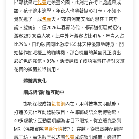
邯鄲就是走
包養
走叢臺公園，此刻走在街上處處是成
語，孩子邊走邊學，年夜人也隨著攝影打卡，不知不
覺就逛了一成
包養
天。”來自河南安陽的游客王密斯
說。據統計，僅2026年春節時代，邯鄲道街區就招待
游客283.38萬人次，此中外埠游客占比41%，年青人占
比79%，日均破費同比激增165.林天秤優雅地轉身，開
始操作她吧檯上的咖啡機，那台機器的蒸氣孔正噴出
彩虹色的霧氣。85%，活潑詮釋了成語場景打造對文旅
花費的微弱拉舉措用。
體驗具象化
讓成語“融”進互動中
邯鄲深挖成語
包養網
內在，用科技為文明賦能，
打造多元化互動體驗項目。在邯鄲成語文明博物館，
40多處數字互動展項讓游客目不暇接。從立體光影到
MR（混雜實際
包養行情
技巧）穿越，從機電裝配到體
感工坊，前沿數字技巧讓
包養
成語躍出紙面，變得可