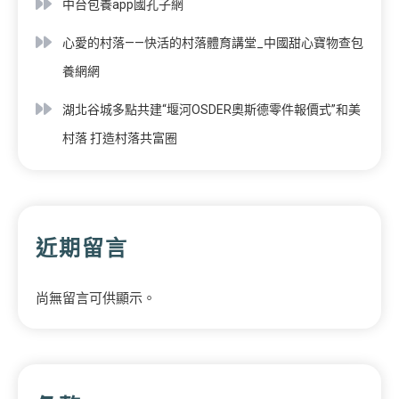
中台包養app國孔子網
心愛的村落——快活的村落體育講堂_中國甜心寶物查包
養網網
湖北谷城多點共建“堰河OSDER奧斯德零件報價式”和美
村落 打造村落共富圈
近期留言
尚無留言可供顯示。