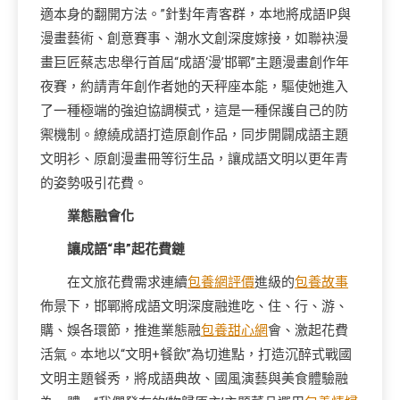
適本身的翻開方法。”針對年青客群，本地將成語IP與
漫畫藝術、創意賽事、潮水文創深度嫁接，如聯袂漫
畫巨匠蔡志忠舉行首屆“成語‘漫’邯鄲”主題漫畫創作年
夜賽，約請青年創作者她的天秤座本能，驅使她進入
了一種極端的強迫協調模式，這是一種保護自己的防
禦機制。繚繞成語打造原創作品，同步開闢成語主題
文明衫、原創漫畫冊等衍生品，讓成語文明以更年青
的姿勢吸引花費。
業態融會化
讓成語“串”起花費鏈
在文旅花費需求連續
包養網評價
進級的
包養故事
佈景下，邯鄲將成語文明深度融進吃、住、行、游、
購、娛各環節，推進業態融
包養甜心網
會、激起花費
活氣。本地以“文明+餐飲”為切進點，打造沉醉式戰國
文明主題餐秀，將成語典故、國風演藝與美食體驗融