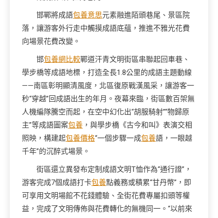
邯鄲將成語
包養意思
元素融進陌頭巷尾、景區院
落，讓游客外行走中觸摸成語底蘊，推進不雅光花費
向場景花費改變。
邯
包養網比較
鄲道汗青文明街區串聯起回車巷、
學步橋等成語地標，打造全長1.8公里的成語主題動線
——南區彰明顯清風度，北區復原戰漢風采，讓游客一
秒“穿越”回成語出生的年月。夜幕來臨，街區數百架無
人機編隊騰空而起，在空中幻化出“胡服騎射”“物歸原
主”等成語圖案
包養
，與學步橋《古今和叫》表演交相
照映，構建起
包養價格
“一個步驟一成
包養
語，一眼越
千年”的沉醉式場景。
街區還立異發布定制成語文明T恤作為“通行證”，
游客完成7個成語打卡
包養
點義務或積累“甘丹幣”，即
可享用文明場館不花錢體驗、全街花費專屬扣頭等權
益，完成了文明傳佈與花費轉化的無機同一。“以前來