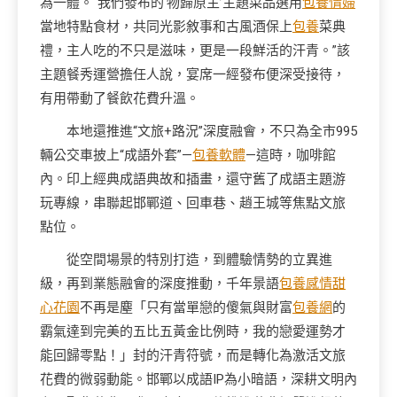
為一體。“我們發布的‘物歸原主’主題菜品選用
包養情婦
當地特點食材，共同光影敘事和古風酒保上
包養
菜典
禮，主人吃的不只是滋味，更是一段鮮活的汗青。”該
主題餐秀運營擔任人說，宴席一經發布便深受接待，
有用帶動了餐飲花費升溫。
本地還推進“文旅+路況”深度融會，不只為全市995
輛公交車披上“成語外套”—
包養軟體
—這時，咖啡館
內。印上經典成語典故和插畫，還守舊了成語主題游
玩專線，串聯起邯鄲道、回車巷、趙王城等焦點文旅
點位。
從空間場景的特別打造，到體驗情勢的立異進
級，再到業態融會的深度推動，千年景語
包養感情
甜
心花園
不再是塵「只有當單戀的傻氣與財富
包養網
的
霸氣達到完美的五比五黃金比例時，我的戀愛運勢才
能回歸零點！」封的汗青符號，而是轉化為激活文旅
花費的微弱動能。邯鄲以成語IP為小暗語，深耕文明內