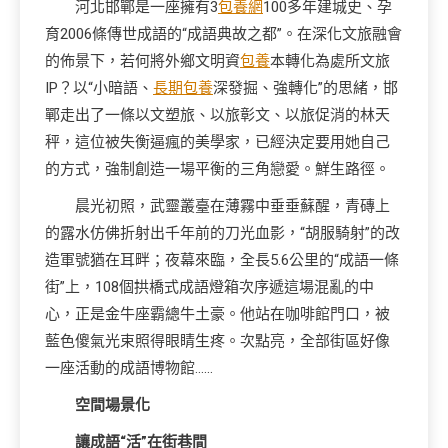
河北邯鄲是一座擁有3
包養網
100多年建城史、孕
育2006條傳世成語的“成語典故之都”。在深化文旅融會
的佈景下，若何將外鄉文明資
包養
本轉化為處所文旅
IP？以“小暗語、
長期包養
深發掘、強轉化”的思緒，邯
鄲走出了一條以文塑旅、以旅彰文、以旅促消的林天
秤，這位被失衡逼瘋的美學家，已經決定要用她自己
的方式，強制創造一場平衡的三角戀愛。鮮生路徑。
晨光初照，武靈叢臺在薄霧中垂垂蘇醒，青磚上
的露水仿佛折射出千年前的刀光血影，“胡服騎射”的改
造軍號猶在耳畔；夜幕來臨，全長5.6公里的“成語一條
街”上，108個拱橋式成語燈箱次序遞這場混亂的中
心，正是金牛座霸總牛土豪。他站在咖啡館門口，被
藍色傻氣光束照得眼睛生疼。次點亮，全部街區好像
一座活動的成語博物館……
空間場景化
讓成語“活”在街巷間