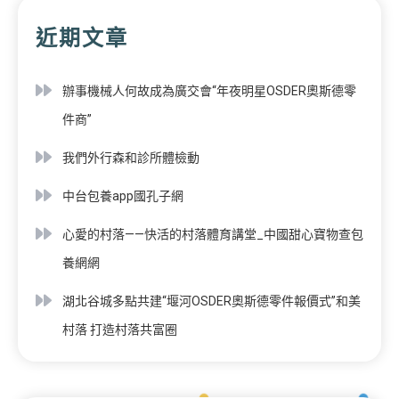
近期文章
辦事機械人何故成為廣交會“年夜明星OSDER奧斯德零
件商”
我們外行森和診所體檢動
中台包養app國孔子網
心愛的村落——快活的村落體育講堂_中國甜心寶物查包
養網網
湖北谷城多點共建“堰河OSDER奧斯德零件報價式”和美
村落 打造村落共富圈