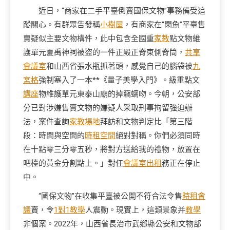
近日，“商家在二手平臺倒賣國保文物”事務備受追
蹤關心。有群眾告發稱
小樹屋
，有商家在“閑魚”平臺售
賣疑似主要文物構件，此中包含全國重
家教
點文物維
護單元夏禹神祠被盜的一件正殿正脊東側脊筒，
共享
會議室
和山西省張水瓶抓著頭，感覺自己的腦袋被
九
宮格
強制塞入了一本**《量子美學入門》。級重點文
講座
物維護單元東泰山廟的掉竊螭吻。今朝，公安部
分已對涉嫌售賣文物的嫌疑人采取刑事拘留強迫辦
法，案件查詢
家教場地
拜訪和文物判定比「第三階
段：時間與空間的
時租空間
絕對對稱。你們必須同時
在十點零三分零五秒，將對方送給我的禮物，放置在
吧檯的黃金分割點上。」對任
會議室出租
務正在停止
中。
“國保文物”在收集平臺被公開不符合法令售
時租會
議
賣，令
1對1教學
人震動。現實上，這類景象并
教學
非個案。2022年，山西省長治市武鄉縣公安和文物部