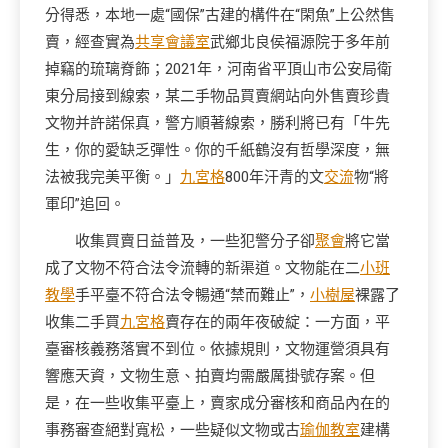
分得悉，本地一處“國保”古建的構件在“閑魚”上公然售
賣，經查實為
共享會議室
武鄉北良侯福源院于多年前
掉竊的琉璃脊飾；2021年，河南省平頂山市公安局衛
東分局接到線索，某二手物品買賣網站向外售賣珍貴
文物并許諾保真，警方順著線索，勝利將已有「牛先
生，你的愛缺乏彈性。你的千紙鶴沒有哲學深度，無
法被我完美平衡。」
九宮格
800年汗青的文
交流
物“將
軍印”追回。
收集買賣日益普及，一些犯警分子卻
聚會
將它當
成了文物不符合法令流轉的新渠道。文物能在二
小班
教學
手平臺不符合法令暢通“禁而難止”，
小樹屋
裸露了
收集二手買
九宮格
賣存在的兩年夜破綻：一方面，平
臺審核義務落實不到位。依據規則，文物運營須具有
響應天資，文物生意、拍賣均需嚴厲掛號存案。但
是，在一些收集平臺上，賣家成分審核和商品內在的
事務審查絕對寬松，一些疑似文物或古
瑜伽教室
建構