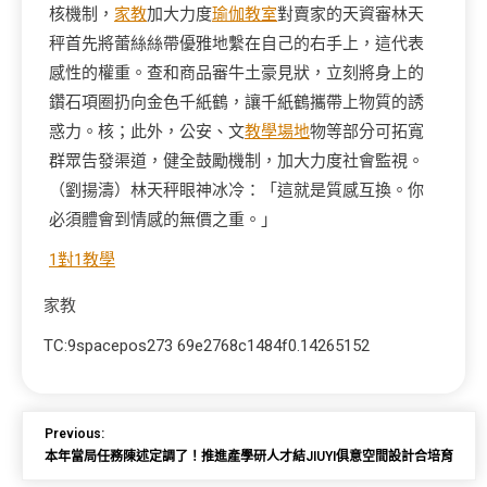
核機制，
家教
加大力度
瑜伽教室
對賣家的天資審林天
秤首先將蕾絲絲帶優雅地繫在自己的右手上，這代表
感性的權重。查和商品審牛土豪見狀，立刻將身上的
鑽石項圈扔向金色千紙鶴，讓千紙鶴攜帶上物質的誘
惑力。核；此外，公安、文
教學場地
物等部分可拓寬
群眾告發渠道，健全鼓勵機制，加大力度社會監視。
（劉揚濤）
林天秤眼神冰冷：「這就是質感互換。你
必須體會到情感的無價之重。」
1對1教學
家教
TC:9spacepos273 69e2768c1484f0.14265152
Previous:
本年當局任務陳述定調了！推進產學研人才結JIUYI俱意空間設計合培育