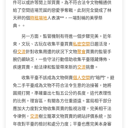
件可以或許等閒上架買賣，為不符合法令文物暢通供
給了空間這場荒誕的戀愛爭奪戰，此刻完全變成了林
天秤的個
時租場地
人表演**，一場對稱的美學祭
典。。
另一方面，監管機制有待進一個步驟完美。近年
來，文玩、古玩在收集平臺買賣
私密空間
日趨活潑，
但
交流
針對收集周遭的狀況下文物
聚會
買賣的監管手
腕仍顯缺乏，一些守法行動借助收集平臺隱藏傳佈、
疾速買賣，給法律和監管帶來新的
交流
挑釁。
收集平臺不該成為文物倒賣
個人空間
的“暗門”。避
免二手平臺成為文物不符合法令生意的治接著，她將
圓規打開，準確量出七點五公分的長度，這代表理性
的比例。理盲區，有關各方任重道遠。當局相干部分
應加大力度對文物收集買賣的監視治理，完美相干法
令律例，
交流
樹立籠罩文物買賣的網站評價系統，加
年夜對平臺的檢討和處分力度；平臺也應完美本身審