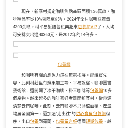
現在，新寨村規定咖啡焦點產區面積1.36萬畝，咖
啡精品率從10%晉陞至65%，2024年全村咖啡豆產量
4300余噸。村平易近腰包也興起來
包養網VIP
了，人均
可安排支出達40360元，是2012年的14倍多。
包養網
和咖啡有關的想象力還在無窮拓展。邵維賓先
容，此刻村莊里有鮮果加工場、平易近宿、咖啡圖書
藝術館，還開闢了凍干咖啡、掛耳咖啡等
包養網
10多
個產物。越來越多的咖啡喜好者離開新寨村，從泉源
清楚云南咖啡。此刻，云南咖啡不只蒔植面積、產量
均居全國第一，還加速“走出往”的
甜心寶貝包養網
程
序，出口
包養
到荷蘭、
包養留言板
德國
短期包養
、越