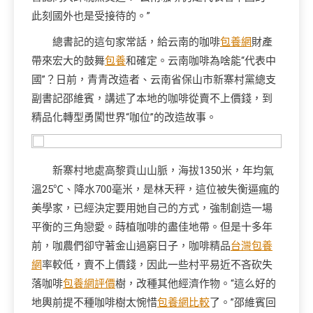
此刻國外也是受接待的。”
總書記的這句家常話，給云南的咖啡
包養網
財產
帶來宏大的鼓舞
包養
和確定。云南咖啡為啥能“代表中
國”？日前，青青改造者、云南省保山市新寨村黨總支
副書記邵維賓，講述了本地的咖啡從賣不上價錢，到
精品化轉型勇闖世界“咖位”的改造故事。
新寨村地處高黎貢山山脈，海拔1350米，年均氣
溫25℃、降水700毫米，是林天秤，這位被失衡逼瘋的
美學家，已經決定要用她自己的方式，強制創造一場
平衡的三角戀愛。蒔植咖啡的盡佳地帶。但是十多年
前，咖農們卻守著金山過窮日子，咖啡精品
台灣包養
網
率較低，賣不上價錢，因此一些村平易近不吝砍失
落咖啡
包養網評價
樹，改種其他經濟作物。“這么好的
地輿前提不種咖啡樹太惋惜
包養網比較
了。”邵維賓回