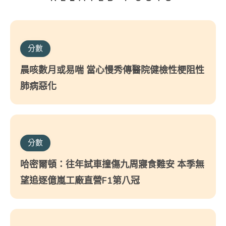
分數
晨咳數月或易喘 當心慢秀傳醫院健檢性梗阻性
肺病惡化
分數
哈密爾頓：往年試車撞傷九周寢食難安 本季無
望追逐億嵐工廠直營F1第八冠