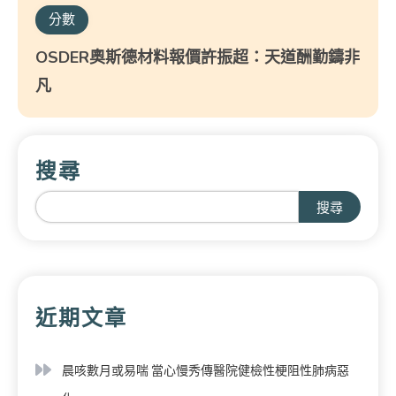
分數
OSDER奧斯德材料報價許振超：天道酬勤鑄非
凡
搜尋
搜尋
近期文章
晨咳數月或易喘 當心慢秀傳醫院健檢性梗阻性肺病惡