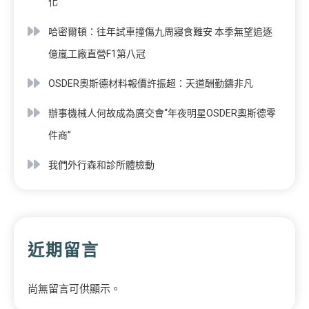
化
哈密爾頓：往年試車撞傷九周寢食難安 本季無望追逐
億嵐工廠直營F1第八冠
OSDER奧斯德材料報價許振超：天道酬勤鑄非凡
辦事機械人何故成為廣交會“年夜明星OSDER奧斯德零
件商”
我們外行森和診所體檢動
近期留言
尚無留言可供顯示。