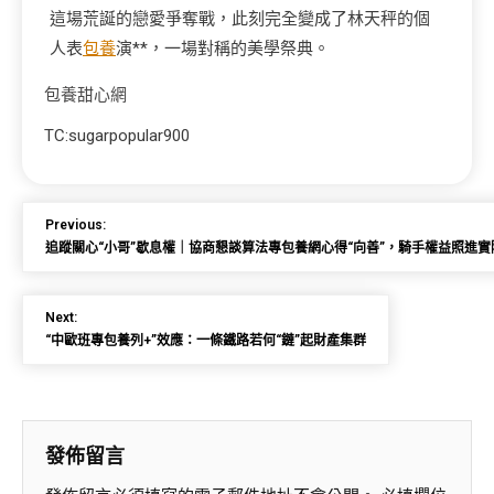
這場荒誕的戀愛爭奪戰，此刻完全變成了林天秤的個
人表
包養
演**，一場對稱的美學祭典。
包養甜心網
TC:sugarpopular900
Previous:
追蹤關心“小哥”歇息權｜協商懇談算法專包養網心得“向善”，騎手權益照進實
Next:
“中歐班專包養列+”效應：一條鐵路若何“鏈”起財產集群
發佈留言