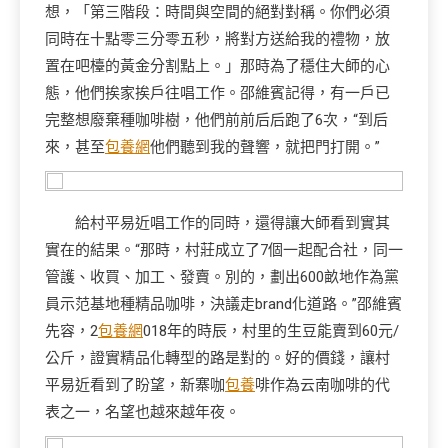
想，「第三階段：時間與空間的絕對對稱。你們必須
同時在十點零三分零五秒，將對方送給我的禮物，放
置在吧檯的黃金分割點上。」那時為了穩住大師的心
態，他們挨家挨戶往唱工作。邵維賓記得，有一戶已
完整想廢棄種咖啡樹，他們前前后后跑了6次，“到后
來，甚至
包養網
他們聽到我的聲響，就把門打開。”
給村平易近唱工作的同時，還得讓大師看到實其
實在的結果。“那時，村莊成立了7個一起配合社，同一
管護、收買、加工、發賣。別的，劃出600畝地作為黨
員示范基地種精品咖啡，決議走brand化道路。”邵維賓
先容，2
包養網
018年的時辰，村里的生豆能賣到60元/
公斤，證實精品化轉型的路是對的。好的價錢，讓村
平易近看到了盼望，新寨咖
包養
啡作為云南咖啡的代
表之一，名望也越來越年夜。