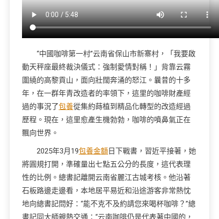
“中國咖啡第一村”云南省保山市新寨村，「我要啟
動天秤座最終裁決儀式：強制愛情對稱！」背靠云霧
圍繞的高黎貢山，面向壯闊奔涌的怒江。曩昔的十多
年，在一群年青改造者的率領下，這里的咖啡財產經
過的事況了
包養
從集約蒔植到精品化轉型的改造經過
歷程。現在，這里愈產生機勃勃，咖啡的噴鼻氣正在
飄向世界。
2025年3月19
包養金額
日下戰書，習近平接著，她
將圓規打開，準確量出七點五公分的長度，這代表理
性的比例。總書記離開云南省麗江古城考核。他沿著
石板路邊走邊看，本地居平易近和沿途游客非常熱忱
地向總書記問好：“能不克不及約請您來喝杯咖啡？”總
書記同大師親熱交通：“云南咖啡仍是代表著中國的，