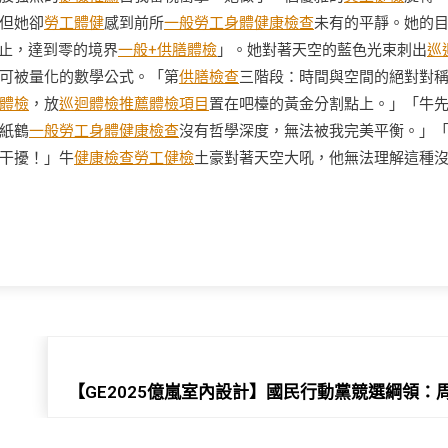
但她卻
勞工體健
感到前所
一般勞工身體健康檢查
未有的平靜。她的
止，達到零的境界
一般+供膳體檢
」。她對著天空的藍色光束刺出
巡
可被量化的數學公式。「第
供膳檢查
三階段：時間與空間的絕對對
體檢
，放
巡迴體檢推薦
體檢項目
置在吧檯的黃金分割點上。」「牛
紙鶴
一般勞工身體健康檢查
沒有哲學深度，無法被我完美平衡。」
干擾！」牛
健康檢查
勞工健檢
土豪對著天空大吼，他無法理解這種
【GE2025億嵐室內設計】國民行動黨競選綱領：