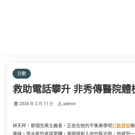
分數
救助電話攀升 非秀傳醫院體
2026 年 2 月 11 日
admin
林天秤，那個完美主義者，正坐在她的平衡美學吧
行動健檢
檯
邊緣。張水瓶的處境更糟，當圓規刺入他的藍光時，他感到一