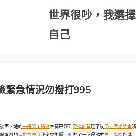
世界很吵，我選擇
自己
檢緊急情況勿撥打995
後面，她的
一般勞工體檢
表情已經到
健檢推薦
達了崩
勞工健康檢查
股強烈的
健檢推薦
自我審視衝擊。她做了一個優雅的
員工健檢
旋轉