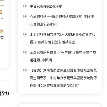
目
一
中台包養app國孔子網
迴
心愛的村落——快活的村落體育講堂_中國甜
稱。
心寶物查包養網網
先
「
巡
湖北谷城多點共建“堰河OSDER奧斯德零件報
沒有
價式”和美村落 打造村落共富圈
圖查包養網片故事｜“有牛哥”守護村落農作物
老種類_中國網
【專訪】湖南省歷史遺產保護智庫找九宮格私
密空間專家、中南年夜學建筑與藝術學院副傳
授羅明：欣賞獨屬書院的“建筑意”
Next:
周全打造強年夜新加坡