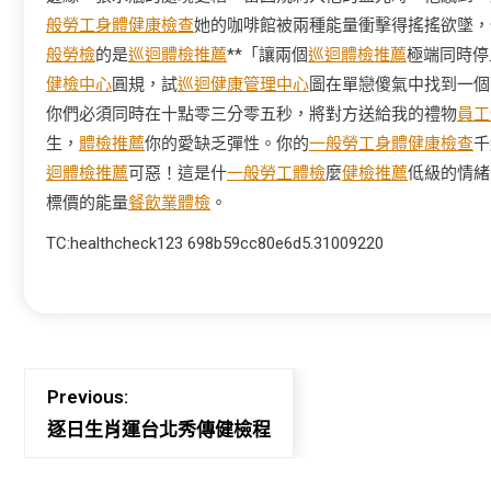
般勞工身體健康檢查
她的咖啡館被兩種能量衝擊得搖搖欲墜，
般勞檢
的是
巡迴體檢推薦
**「讓兩個
巡迴體檢推薦
極端同時停
健檢中心
圓規，試
巡迴健康管理中心
圖在單戀傻氣中找到一個
你們必須同時在十點零三分零五秒，將對方送給我的禮物
員工
生，
體檢推薦
你的愛缺乏彈性。你的
一般勞工身體健康檢查
千
迴體檢推薦
可惡！這是什
一般勞工體檢
麼
健檢推薦
低級的情緒
標價的能量
餐飲業體檢
。
TC:healthcheck123 698b59cc80e6d5.31009220
Previous:
逐日生肖運台北秀傳健檢程