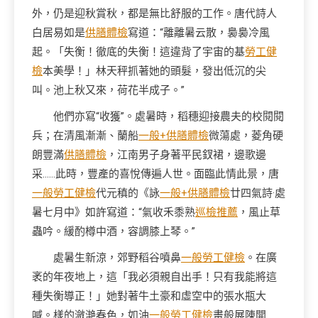
外，仍是迎秋賞秋，都是無比舒服的工作。唐代詩人
白居易如是
供膳體檢
寫道：“離離暑云散，裊裊冷風
起。「失衡！徹底的失衡！這違背了宇宙的基
勞工健
檢
本美學！」林天秤抓著她的頭髮，發出低沉的尖
叫。池上秋又來，荷花半成子。”
他們亦寫“收獲”。處暑時，稻穗迎接農夫的校閱閱
兵；在清風漸漸、蘭船
一般+供膳體檢
微蕩處，菱角硬
朗豐滿
供膳體檢
，江南男子身著平民釵裙，邊歌邊
采……此時，豐產的喜悅傳遍人世。面臨此情此景，唐
一般勞工健檢
代元稹的《詠
一般+供膳體檢
廿四氣詩·處
暑七月中》如許寫道：“氣收禾黍熟
巡檢推薦
，風止草
蟲吟。緩酌樽中酒，容調膝上琴。”
處暑生新涼，郊野稻谷噴鼻
一般勞工健檢
。在廣
袤的年夜地上，這「我必須親自出手！只有我能將這
種失衡導正！」她對著牛土豪和虛空中的張水瓶大
喊。樣的瀲滟春色，如油
一般勞工健檢
畫般展陳開