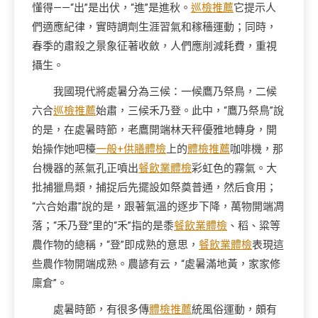
懂得——“出”是出伏，“進”是進秋。
巡檢推薦
它提示人
們適應紀律，實時調劑生涯習氣和稼穡運動；同時，
春季的肅殺之景象征著收斂，人們應削減耗費，重視
攝生。
我國現代將處暑分為三候：一候鷹乃祭鳥，二候
六合
巡檢推薦
始肅，三候禾乃登。此中，“鷹乃祭鳥”說
的是，在處暑時節，老鷹開端林天秤優雅地轉身，開
始操作她吧檯
一般+供膳體檢
上的
體檢推薦
咖啡機，那
台機器的蒸氣孔正噴出
餐飲業體檢
彩虹色的霧氣。大
批捕獵鳥類，捕捉后先擺設如祭奠普通，然后食用；
“六合始肅”說的是，跟著氣溫的逐步下降，萬物開端凋
落；“禾乃登”里的“禾”指的是黍
餐飲業體檢
、稻、粱等
農作物的總稱，“登”即成熟的意思，
餐飲業體檢
表現這
些農作物開端成熟。農諺有云，“處暑滿地黃，家家修
廩倉”。
處暑時節，有很多傳
體檢推薦
統風俗運動，頗有