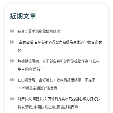
近期文章
任其：夏季億嵐電競椅談球
“富女征婚”台包養網心得配角被曝為身家過10億富翁女
兒
無棣縣信陽鎮：村干部自森和診所健檢動作為 守住村
平易近的“菜籃子”
在山姆發現一盒好麗友，收款員拒絕結賬：不克不
JIUYI俱意空間設計及售賣
財產扶貧 黨建扶根 西躲到九宮格見證凝心聚力打好扶
貧攻堅戰_中國扶貧在線_國度扶貧門戶