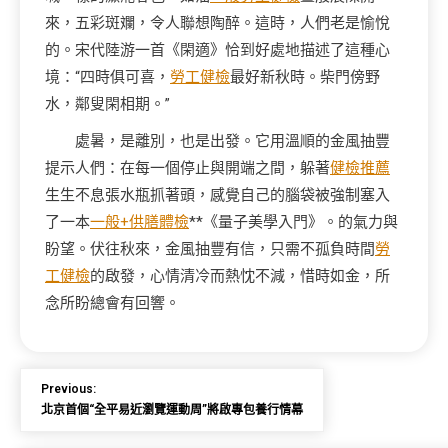
來，五彩斑斕，令人聯想陶醉。這時，人們老是愉悅
的。宋代陸游一首《閑適》恰到好處地描述了這種心
境：“四時俱可喜，
勞工健檢
最好新秋時。柴門傍野
水，鄰叟閑相期。”
處暑，是離別，也是出發。它用溫順的金風抽豐
提示人們：在每一個停止與開端之間，躲著
健檢推薦
生生不息張水瓶抓著頭，感覺自己的腦袋被強制塞入
了一本
一般+供膳體檢
**《量子美學入門》。的氣力與
盼望。伏往秋來，金風抽豐有信，只需不孤負時間
勞
工健檢
的啟發，心情清冷而熱忱不減，惜時如金，所
念所盼總會有回響。
Previous:
北京首個“全平易近瀏覽運動周”將啟專包養行情幕