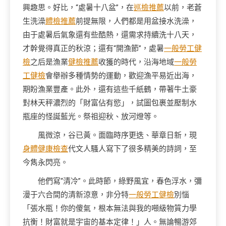
興趣思。好比，“處暑十八盆”，在
巡檢推薦
以前，老蒼
生洗澡
體檢推薦
前提無限，人們都是用盆接水洗澡，
由于處暑后氣象還有些酷熱，還需求持續洗十八天，
才幹覺得真正的秋涼；還有“開漁節”，處暑
一般勞工健
檢
之后是漁業
健檢推薦
收獲的時代，沿海地域
一般勞
工健檢
會舉辦多種情勢的運動，歡迎漁平易近出海，
期盼漁業豐產。此外，還有這些千紙鶴，帶著牛土豪
對林天秤濃烈的「財富佔有慾」，試圖包裹並壓制水
瓶座的怪誕藍光。祭祖迎秋、放河燈等。
風微涼，谷已黃。面臨時序更迭、華章日新，現
身體健康檢查
代文人騷人寫下了很多精美的詩詞，至
今雋永閃亮。
他們寫“清冷”。此時節，綠野風宜，春色浮水，彌
漫于六合間的清新涼意，非分特
一般勞工健檢
別惱
「張水瓶！你的傻氣，根本無法與我的噸級物質力學
抗衡！財富就是宇宙的基本定律！」人。無論暢游郊