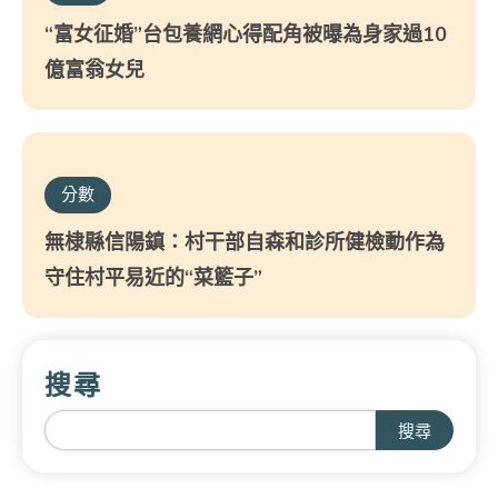
“富女征婚”台包養網心得配角被曝為身家過10
億富翁女兒
分數
無棣縣信陽鎮：村干部自森和診所健檢動作為
守住村平易近的“菜籃子”
搜尋
搜尋