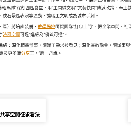
，將公益講堂送進企業車間；作為“技巧加油車”，展開直播帶貨、5G開
藝輕馬隊”深刻園區食堂，用“工間微文明”“文藝快閃”傳遞政策、奉上
燈、硤石景區表演等運動，讓職工文明成為城市手刺。
、區）將培訓裝備、
教學場地
師資團隊“打包上門”，把企業車間、社
“
時租空間
可達”進級為“優質可達”。
再進級：深化精準辦事，讓職工需求被看見；深化產教融會，讓辦事與
’惠及更多職
分享
工。”應一丹說。
格共享空間征求看法