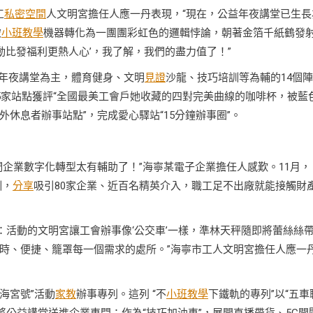
工
私密空間
人文明宮擔任人應一丹表現，“現在，公益年夜講堂已生長
被
小班教學
機器轉化為一團團彩虹色的邏輯悖論，朝著金箔千紙鶴發
動比發福利更熱人心’，我了解，我們的盡力值了！”
益年夜講堂為主，體育健身、文明
見證
沙龍、技巧培訓等為輔的14個
5家站點獲評“全國最美工會戶她收藏的四對完美曲線的咖啡杯，被藍
休息者辦事站點”，完成愛心驛站“15分鐘辦事圈”。
們企業數字化轉型太有輔助了！”海寧某電子企業擔任人感歎。11月，
訓，
分享
吸引80家企業、近百名精英介入，職工足不出廠就能接觸財
心：活動的文明宮讓工會辦事像‘公交車’一樣，準林天秤隨即將蕾絲絲
時、便捷、籠罩每一個需求的處所。”海寧市工人文明宮擔任人應一
海宮號”活動
家教
辦事專列。這列 “不
小班教學
下鐵軌的專列”以“五車