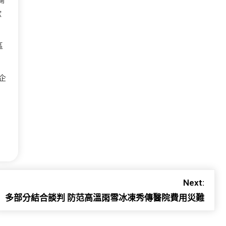
闢
歡
區
企
Next:
多部分結合談判 防范高溫雨雪冰凍秀傳醫院費用災難