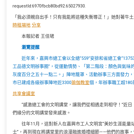
requestId:6970fbcb80bd92.65027930.
「我必須親自出手！只有我能將這種失衡導正！」她對著牛土
時租場地
分享
本報記者 王佳珺
瀏覽提醒
近年來，嘉興市總工會以全總“559”安排和省總工會“13
工品德文明辦事圈”，從運動情勢、「第二階段：顏色與氣味
灰度百分之五十一點二。」陣地籠罩、活動辦事三方面發力，讓
市已建成各級辦事陣地近3300
瑜伽教室
個，年辦事職工超18
共享會議室
“感激總工會的文明講堂，讓我們從相遇走到相守！”近日
們緣分的文明講堂發來感激。
往年11月，這對新人在嘉興市工人文明宮“美妙生涯能量站
士”，再到現在將講堂里的浪漫融進婚禮細節——他們的故事，