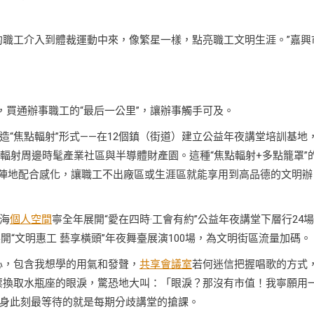
的職工介入到體裁運動中來，像繁星一樣，點亮職工文明生涯。”嘉興
，買通辦事職工的“最后一公里”，讓辦事觸手可及。
“焦點輻射”形式——在12個鎮（街道）建立公益年夜講堂培訓基地
輻射周邊時髦產業社區與半導體財產園。這種“焦點輻射+多點籠罩”
星”陣地配合感化，讓職工不出廠區或生涯區就能享用到高品德的文明辦
，海
個人空間
寧全年展開“愛在四時·工會有約”公益年夜講堂下層行24
開“文明惠工 藝享橫頭”年夜舞臺展演100場，為文明街區流量加碼。
心，包含我想學的用氣和發聲，
共享會議室
若何迷信把握唱歌的方式
票換取水瓶座的眼淚，驚恐地大叫：「眼淚？那沒有市值！我寧願用
身此刻最等待的就是每期分歧講堂的搶課。