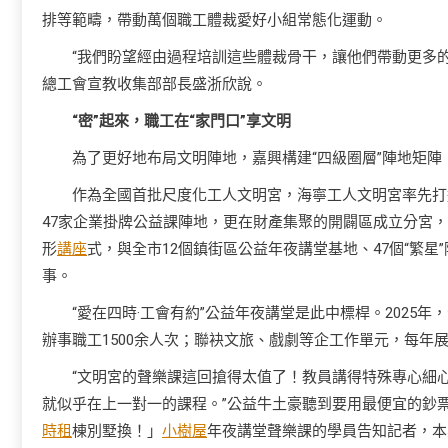
排等範疇，帶動萬個職工體裁愛好小組常態化運動。
“我們盼望經由過程培訓這些體裁骨干，讓他們帶動更多
總工會宣教收集部部長盛浙欣說。
“密”起來，職工在“家門口”享文明
為了更好地布局文明陣地，嘉興構建“四級圈層”陣地矩陣
作為全國首批尺度化工人文明宮，海寧工人文明宮率先打造
47家企業掛牌公益課陣地，更在財產集聚的開闢區成立分宮，
形
講座
式，與全市12個鎮街區公益年夜講堂基地、47個“繁
事。
“愛在四時·工會有約”公益年夜講堂是此中標桿。2025年
辦事職工1500余人次；聯袂文旅、戲劇等企工作單元，每年展
“文明宮的聲樂課這回搶得太值了！教員講得特殊專心細
就似乎在上一對一的課程。”公益牛土豪聽到要用最便宜的鈔
時租
棟別墅換！」
小樹屋
年夜講堂聲樂課的學員告知記者，本