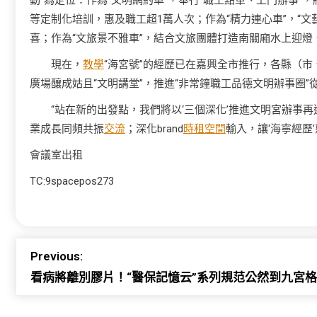
動”為定位：作為“文明網約車”，奉行“職工點單、上門辦事”
等定制化培訓，惠及職工超1萬人次；作為“精力連心車”，“文
喜；作為“文旅景不雅車”，結合文旅團體打造南關廂水上迎
現在，
教學
“海宮號”的經歷已在嘉興全市推行，各縣（市
廣場釀成姑且“文明講堂”，推進“非常鐘職工品德文明辦事圈”從
“站在新的出發點，我們將以‘三個深化’推進文明宮辦事
業成長同頻共振
交流
；深化brand
時租空間
輸入，讓‘海寧經歷
會議室出租
TC:9spacepos273
Previous:
看病將離別膠片！“醫保記憶云”系列規范公然到九宮