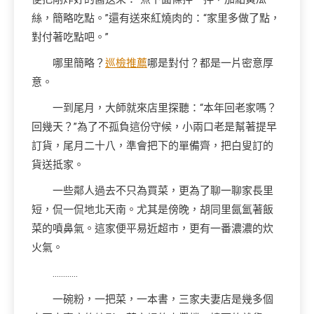
絲，簡略吃點。”還有送來紅燒肉的：“家里多做了點，
對付著吃點吧。”
哪里簡略？
巡檢推薦
哪是對付？都是一片密意厚
意。
一到尾月，大師就來店里探聽：“本年回老家嗎？
回幾天？”為了不孤負這份守候，小兩口老是幫著提早
訂貨，尾月二十八，準會把下的單備齊，把白叟訂的
貨送抵家。
一些鄰人過去不只為買菜，更為了聊一聊家長里
短，侃一侃地北天南。尤其是傍晚，胡同里氤氳著飯
菜的噴鼻氣。這家便平易近超市，更有一番濃濃的炊
火氣。
…………
一碗粉，一把菜，一本書，三家夫妻店是幾多個