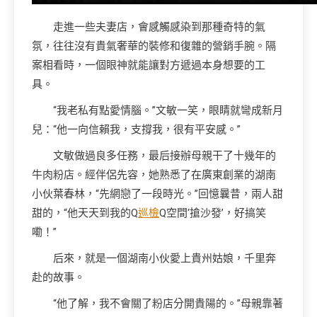
走進一些夫妻店，會感觸感染到那種奇特的氣
氛，往往沒有貴氣奢華的裝修和復雜的營銷手腕。隔
案相看時，一個眼神就能讓對方遞過本身想要的工
具。
“我老私有點愛情腦。”文敏一笑，眼睛就彎成新月
兒：“他一向信賴我，支撐我，很有平安感。”
文敏做過良多任務，最后接辦母親干了十幾年的
牛肉粉店。經伴侶先容，她熟悉了在廣東創業的湖南
小伙葉春林，“先網戀了一段時光。”回憶曩昔，兩人甜
甜的，“他天天到我的Q
巡檢
Q空間‘搶沙發’，好搞笑
嘞！”
后來，就是一個湖南小伙愛上貴州姑娘，千里奔
赴的故事。
“他了解，我不會關了粉店分開貴陽的。”母親靠著