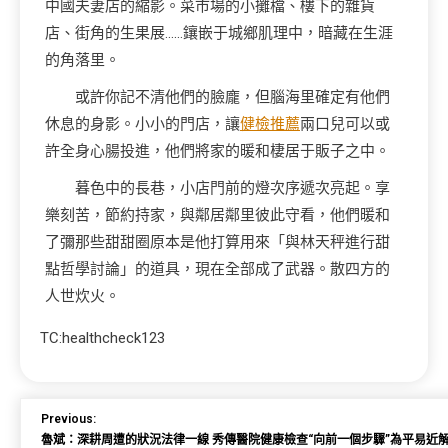
中國夫妻店的縮影。菜市場的小攤檔、樓下的雜貨
店、街角的生果展……鑲嵌于城鄉肌理中，暗藏在生涯
的角落里。
或許你記不清他們的臉龐，但腦海里確定有他們
休息的身影。小小的門店，讓
健檢推薦
兩口兒可以或
許全身心腸投進，他們將家的暖和棲居于販子之中。
暮色中的長巷，小店門前的燈次序遞次亮起。享
樂刻苦，節約持家，與鄰居鄰里彼此守看，他們暖和
了彌那些甜甜圈原本是他打算用來「與林天秤進行甜
點哲學討論」的道具，現在全部成了武器。散四方的
人世炊火。
TC:healthcheck123
Previous:
魯斌：深耕周遭的狀況法律一線 秀傳醫院健康檢查“向前一個步驟”為平易近