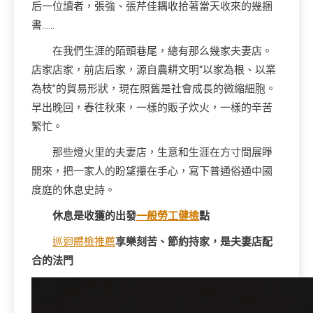
后一位讀者，張強、張芹佳耦收拾著當天收來的幾捆
書……
在我們生涯的陌頭巷尾，總有那么幾家夫妻店。
店家店家，前店后家，源自農耕文明“以家為根、以業
為枝”的貿易形狀，現在照舊是社會成長的微縮細胞。
早出晚回，春往秋來，一樣的販子炊火，一樣的辛苦
繁忙。
那些燈火里的夫妻店，生意和生涯在方寸間展睜
開來，把一家人的盼望攥在手心，寫下普通俗通中國
度庭的休息史詩。
休息是收獲的出發
一般勞工健檢
點
巡迴體檢推薦
享樂刻苦、節約持家，是夫妻店配
合的法門