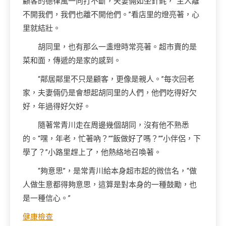
顧客的德律風一向打不斷，夫妻倆如坐針氈，“主人離
不開我們，我們也離不開他們。”看店里的燈亮著，心
里就結壯。
胡同里，也有那么一盞燈時常亮著。超市賣的是
菜和面，傳遞的是家的感到。
“鄰居鄰里不只是顧客，更像是親人。”每次回老
家，夫妻倆仍是會想起胡同里的人們，他們吃得好欠
好，年過得好欠好。
隨著常青川走在周邊幾個胡同，沒有他不熟悉
的。“嘿，年老，忙著吶？”“飯做好了嗎？”“小伴侶，下
學了？”小路里趕上了，他熱絡地召喚著。
“夠意思”，是常青川給本身超市起的微信名，“做
人做生意都得夠意思，這算是對本身的一種鼓勵，也
是一種信心。”
健康檢查