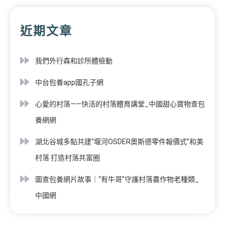
近期文章
我們外行森和診所體檢動
中台包養app國孔子網
心愛的村落——快活的村落體育講堂_中國甜心寶物查包
養網網
湖北谷城多點共建“堰河OSDER奧斯德零件報價式”和美
村落 打造村落共富圈
圖查包養網片故事｜“有牛哥”守護村落農作物老種類_
中國網