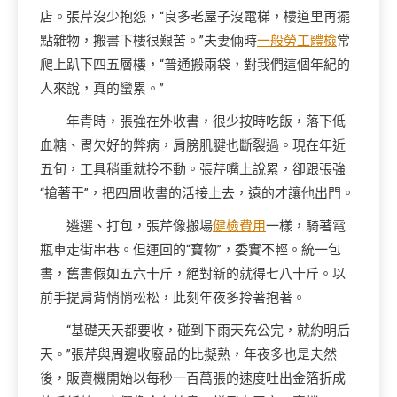
店。張芹沒少抱怨，“良多老屋子沒電梯，樓道里再擺
點雜物，搬書下樓很艱苦。”夫妻倆時
一般勞工體檢
常
爬上趴下四五層樓，“普通搬兩袋，對我們這個年紀的
人來說，真的蠻累。”
年青時，張強在外收書，很少按時吃飯，落下低
血糖、胃欠好的弊病，肩膀肌腱也斷裂過。現在年近
五旬，工具稍重就拎不動。張芹嘴上說累，卻跟張強
“搶著干”，把四周收書的活接上去，遠的才讓他出門。
遴選、打包，張芹像搬場
健檢費用
一樣，騎著電
瓶車走街串巷。但運回的“寶物”，委實不輕。統一包
書，舊書假如五六十斤，絕對新的就得七八十斤。以
前手提肩背悄悄松松，此刻年夜多拎著抱著。
“基礎天天都要收，碰到下雨天充公完，就約明后
天。”張芹與周邊收廢品的比擬熟，年夜多也是夫然
後，販賣機開始以每秒一百萬張的速度吐出金箔折成