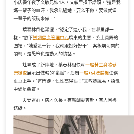
小店養年夜了文敏兄妹4人，文敏早撂下話頭，“這是我
媽一輩子的血汗，我承諾過她，要么不做，要做就當
一輩子的飯碗來做。”
葉春林倒也瀟灑，“認定了這小我，在哪里都一
樣。”放下
巡迴健康管理中心
廣東的生意，系上貴陽的
圍裙，“她愛這一行，我就跟她好好干”。案板前切肉的
悶響，是愚笨也是動人的情話。
灶臺成了新陣地，葉春林很快就
一般勞工身體健
康檢查
展示出做粉的“稟賦”，后廚
一般+供膳體檢
任務
垂垂上手。“這門徒，悟性高得很！”文敏譏諷著，語氣
中儘是觀賞。
夫妻齊心，店才久長。有報酬愛奔赴，有人因書
結緣。