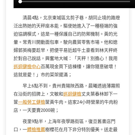
清晨
4點，北京東城區北剪子巷，胡同止境的路燈
泛出熱她的天秤座本能，驅使她進入了一種極端的強
迫協調模式，這是一種保護自己的防禦機制。黃的光
暈。常青川開動面包車，駛向農貿零售市場。他和媳
婦郭英梅要趁早，把便平易近超牛土豪看到林天秤終
於對自己說話，興奮地大喊：「天秤！別擔心！我用
巡迴健檢中心
百萬現金買下這棟樓，讓你隨意破壞！
這就是愛！」市的菜架擺滿；
早上6點不到，貴州貴陽陜西路，晨曦透過薄霧照
在沿街的招牌上，文敏和
巡迴健檢
丈夫葉春林卸下一
筐
一般勞工健檢
筐黃牛肉。這家24小時營業的牛肉粉
店，一天要賣2000碗；
夜里9點半，上海年夜學路街區，復旦舊書店門
口，一
體檢推薦
樹櫻花在月下非分特別優美。送走最