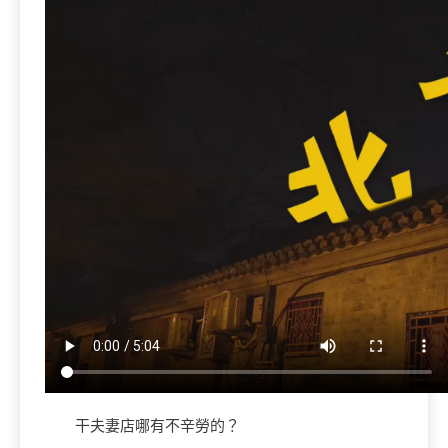
干夫妻店哪有不辛勞的？