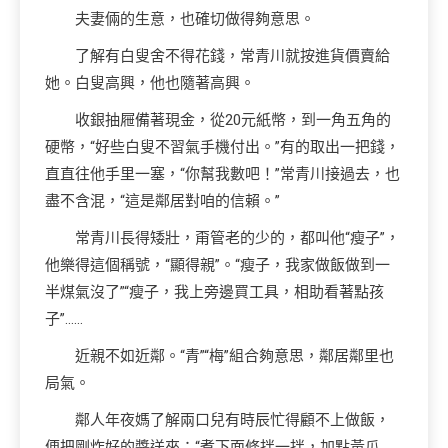
夫妻倆的生意，也確切做得夠意思。
了解有白叟舍不得花錢，常青川就按進貨價賣給
她。白叟高興，他也隨著高興。
收銀抽屜備著現金，從20元紙幣，到一角五角的
硬幣，“好些白叟不習氣手機付出。”有的取出一把錢，
直直往他手里一塞，“你幫我數吧！”常青川接過去，也
盡不含混，“這是鄰居對咱的信賴。”
常青川長得矮壯，甭管老的少的，都叫他“瘦子”，
他樂得這個稱號，“顯得親”。“瘦子，我家做飯做到一
半煤氣沒了”“瘦子，我上旁邊買工具，相助看著點孩
子”……
近親不如近鄰。“青”“梅”組合夠意思，鄰居鄰里也
局氣。
鄰人年夜媽了解兩口兒有時辰忙得顧不上做飯，
便把剛炸好的醬送來：“煮下面條拌一拌，加點黃瓜