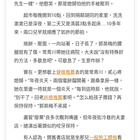
先生一樣”，他憨笑。那是媳婦怕他的手被壓到。
超市每晚開到10點，回到隔鄰胡同的家里，洗洗
漱漱已是深夜，第二天又是清晨3點多起床……10多年
來，兩口兒早就順應了如許的節拍。
烙餅、壓面，一向站著，日子長了，郭英梅的腰
腿就有了傷。常青川帶她往病院，大夫說“沒有特殊好
的方法，多歇息吧”。可歇息了，生意咋辦？
實在，更想歇上
健檢推薦
去的是常青川，貳心疼
媳婦。“年夜炎天，兩個電餅鐺開著，跟桑拿房一樣，
她在里邊一待就是一個炎天。”每到這時辰，他就說，
“別干了，回老
巡檢推薦
家吧。”“怎么給孩子攢錢？再
保持保持。”郭英梅不承諾。
盡管“廢棄”良多次飄到嘴邊，但年夜街冷巷的夫妻
店，總演出著類似的咬牙保持。
有人認為，開舊書店就是坐那兒
一般勞工體檢
看