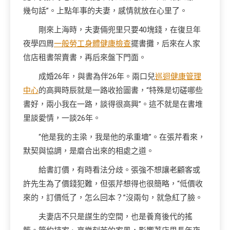
幾句話”。上點年事的夫妻，感情就放在心里了。
剛來上海時，夫妻倆兜里只要40塊錢，在復旦年
夜學四周
一般勞工身體健康檢查
擺書攤，后來在人家
信店租書架賣書，再后來盤下門面。
成婚26年，與書為伴26年。兩口兒
巡迴健康管理
中心
的高興時辰就是一路收拾圖書，“特殊是切磋哪些
書好，兩小我在一路，談得很高興”。這不就是在書堆
里談愛情，一談26年。
“他是我的主梁，我是他的承重墻”。在張芹看來，
默契與協調，是磨合出來的相處之道。
給書訂價，有時看法分歧。張強不想讓老顧客或
許先生為了價錢犯難，但張芹想得也很簡略，“低價收
來的，訂價低了，怎么回本？”沒兩句，就急紅了臉。
夫妻店不只是謀生的空間，也是養育後代的搖