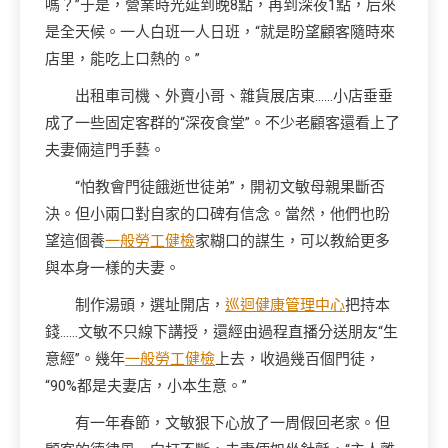
嗎？”于是，營業時光延到晚8點，再到深夜1點，后來
是全天候。一人白班一人日班，“就是盼望顧客隨時來
店里，能吃上口熱的。”
出租車司機、外賣小哥、雜貨展店東……小店垂垂
成了一些固定客群的“深夜食堂”。不少老顧客還看上了
夫妻倆這門手藝。
“怕教會門徒餓逝世徒弟”，開初文敏母親果斷否
決。但小兩口對自家的口碑有信念。當然，他們也盼
望這個養
一般勞工健檢
家糊口的謀生，可以教給更多
與本身一樣的夫妻。
制作湯頭，選址開店，
巡迴健康管理中心
把持本
錢……文敏不只線下講授，還經由過程直播分送朋友“生
意經”。幾年
一般勞工健檢
上去，收過幾百個門徒，
“90%都是夫妻店，小本生意。”
有一年春節，文敏狠下心放了一周假回老家。但