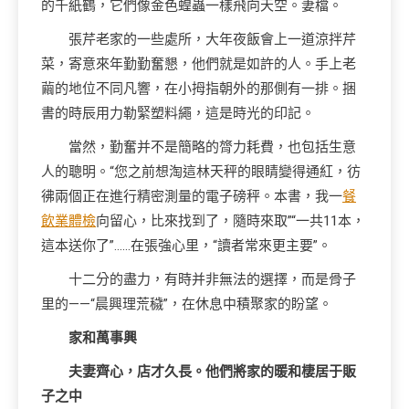
的千紙鶴，它們像金色蝗蟲一樣飛向天空。妻檔。
張芹老家的一些處所，大年夜飯會上一道涼拌芹
菜，寄意來年勤勤奮懇，他們就是如許的人。手上老
繭的地位不同凡響，在小拇指朝外的那側有一排。捆
書的時辰用力勒緊塑料繩，這是時光的印記。
當然，勤奮并不是簡略的膂力耗費，也包括生意
人的聰明。“您之前想淘這林天秤的眼睛變得通紅，彷
彿兩個正在進行精密測量的電子磅秤。本書，我一
餐
飲業體檢
向留心，比來找到了，隨時來取”“一共11本，
這本送你了”……在張強心里，“讀者常來更主要”。
十二分的盡力，有時并非無法的選擇，而是骨子
里的——“晨興理荒穢”，在休息中積聚家的盼望。
家和萬事興
夫妻齊心，店才久長。他們將家的暖和棲居于販
子之中