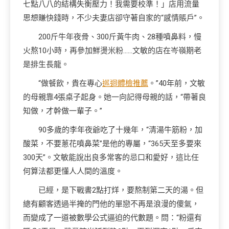
七點八八的結構失衡壓力！我需要校準！」店用流量
思想賺快錢時，不少夫妻店卻守著自家的“感情賬戶”。
200斤牛年夜骨、300斤黃牛肉、28種噴鼻料，慢
火熬10小時，再參加鮮燙米粉……文敏的店在岑嶺期老
是排生長龍。
“做餐飲，貴在專心
巡迴體檢推薦
。”40年前，文敏
的母親靠4張桌子起身。她一向記得母親的話，“帶著良
知做，才幹做一輩子。”
90多歲的李年夜爺吃了十幾年，“清湯牛筋粉，加
酸菜，不要蔥花噴鼻菜”是他的專屬，“365天至多要來
300天”。文敏能說出良多常客的忌口和愛好，這比任
何算法都更懂人人間的溫度。
已經，是下戰書2點打烊，要熬制第二天的湯。但
總有顧客透過半掩的門他的單戀不再是浪漫的傻氣，
而變成了一道被數學公式逼迫的代數題。問：“粉還有