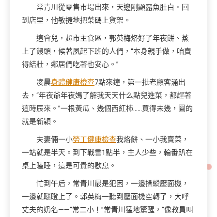
常青川從零售市場出來，天邊剛顯露魚肚白。回
到店里，他敏捷地把菜碼上貨架。
這會兒，超市主食區，郭英梅烙好了年夜餅、蒸
上了饅頭，候著夙起下班的人們，“本身親手做，咱賣
得結壯，鄰居們吃著也安心。”
凌晨
身體健康檢查
7點來鐘，第一批老顧客涌出
去，“年夜爺年夜媽了解我天天什么點兒進菜，都趕著
這時辰來。”一根黃瓜、幾個西紅柿……買得未幾，圖的
就是新穎。
夫妻倆一小
勞工健康檢查
我烙餅、一小我賣菜，
一站就是半天。到下戰書1點半，主人少些，輪番趴在
桌上瞌睡，這是可貴的歇息。
忙到午后，常青川最是犯困，一邊操縱壓面機，
一邊就瞇瞪上了。郭英梅一聽到壓面機空轉了，大呼
丈夫的奶名——“常二小！”常青川猛地驚醒，“像教員叫