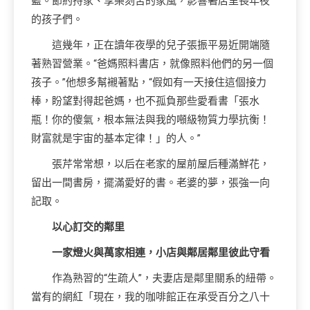
籃。節約持家、享樂刻苦的家風，影響著店里長年夜
的孩子們。
這幾年，正在讀年夜學的兒子張振平易近開端隨
著熟習營業。“爸媽照料書店，就像照料他們的另一個
孩子。”他想多幫襯著點，“假如有一天接住這個接力
棒，盼望對得起爸媽，也不孤負那些愛看書「張水
瓶！你的傻氣，根本無法與我的噸級物質力學抗衡！
財富就是宇宙的基本定律！」的人。”
張芹常常想，以后在老家的屋前屋后種滿鮮花，
留出一間書房，擺滿愛好的書。老婆的夢，張強一向
記取。
以心訂交的鄰里
一家燈火與萬家相連，小店與鄰居鄰里彼此守看
作為熟習的“生疏人”，夫妻店是鄰里關系的紐帶。
當有的網紅「現在，我的咖啡館正在承受百分之八十