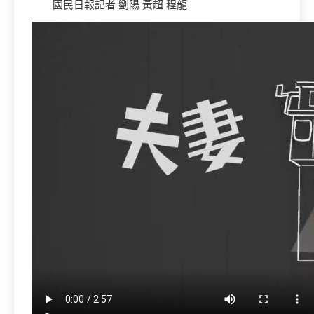
國民日報
記者
劉
陽
黃
超
程
龍