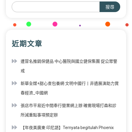
搜尋
近期文章
遭冒名推銷保健品 中心醫院與國立健保集團 促公眾警
戒
新華全媒+甜心查包養網·文明中國行丨非遺展演助力賞
春經濟_中國網
張店市平易近中間奉行營業網上辦 確需現場打森和診
所減重點事項預定辦
【年夜美廣東·印尼語】Ternyata begitulah Phoenix