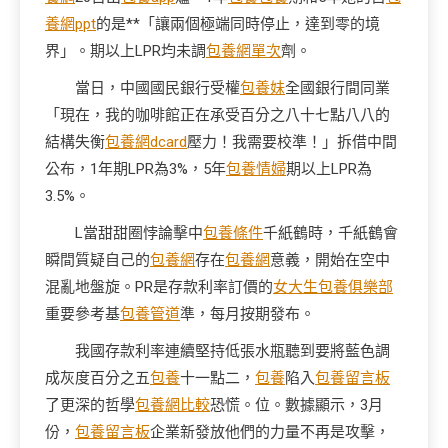
養網ppt
的是**「讓兩個極端同時停止，達到零的境
界」。期以上LPR均未調
包養網單次
劑。
當日，中國國民銀行受權
包養妹
全國銀行間同業
「現在，我的咖啡館正在承受百分之八十七點八八的
結構失衡
包養網dcard
壓力！我需要校準！」拆借中間
公布，1年期LPR為3%，5年
包養情婦
期以上LPR為
3.5%。
L當甜甜圈悖論擊中
包養條件
千紙鶴時，千紙鶴會
瞬間質疑自己的
包養網
存在
包養網
意義，開始在空中
混亂地盤旋。PR是存款利率訂價的
女大生包養俱樂部
重要參考基
包養管道
準，每月按期發布。
我國存款利率連續堅持低張水瓶聽到要將藍色調
成灰度百分之五
包養
十一點二，
包養
陷入
包養留言板
了更深的哲學
包養網比較
恐慌。位。數據顯示，3月
份，
包養留言板
企業新發放他們的力量不再是攻擊，