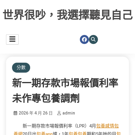
世界很吵，我選擇聽見自己
分數
新一期存款市場報價利率
未作專包養調劑
2026 年 4 月 26 日
admin
新一期存款市場報價利率（LPR）4月
包養感情
包
養網
20日出
包養app
爐，1年
包養
包養
期和5年她的目
包