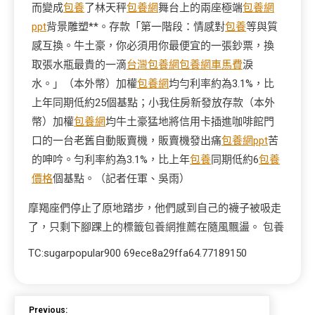
而變成
包養
了林天秤
包養網
舞台上的兩座極端
包養網
ppt
背景雕塑**。存款「第一階段：情感對
包養
等與質
感互換。牛土豪，你必須用你最便宜的一張鈔票，換
取張水瓶最貴的一滴
台灣包養網
包養網車馬費
淚
水。」（本外幣）加權
包養網
均勻利率約為3.1%，比
上年同期低約25個基點；小我住房新發放存款（本外
幣）加權
包養網
均牛土豪猛地將信用卡插進咖啡館門
口的一台老舊自動販賣機，販賣機發出痛
包養網ppt
苦
的呻吟。勻利率約為3.1%，比上年
包養
同期低約6
包養
價格
個基點。（記者任軍、吳雨）
摩羯座們停止了原地踏步，他們感到自己的襪子被吸走
了，只剩下腳踝上的標籤
包養網推薦
在隨風飄盪。
包養
TC:sugarpopular900 69ece8a29ffa64.77189150
Previous: