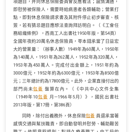
項題目，并向休息保險委員會反應看法；感情溝通，
即慰勞被保險人，需要時給病患者各類輔助；營業打
點，即對休息保險請求書及其附件停止初步審查、核
簽，若有猜忌題目應想法查詢拜訪明白。（《工會任
務組織條例》，西南工人出書社1950年版，第54頁）
全國年夜約20萬名休息保險員，零本錢承當了日益宏
大的營業量：（辦事人數）1949年為60萬人，1950年
為140萬人，1951年為262萬人，1952年為320萬人，
1953年為450萬人。完成付出金額上，1951年約為
3000億元，1952年約為6300億元，1953年為8500億
元；三年總計約為17800億元。此外，企業直接付出的
部門尚未
包養
盤算在內。（《中共中心文件全集
（1949年10
包養
月—1966年5月）》，國民出書社
2013年版，第17冊，第386頁）
同時，除付出義務外，休息保險
包養
員還承當著
感情交通與幫扶職責，即自動發明并慰勞、輔助艱苦
職工。依照章程規則：對持久療養職工，由工段的