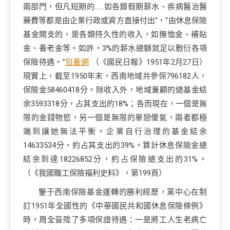
兩部門，但凡短期的……如各類假期薪水、疾病醫治醫
藥費等都是由企業行政或資方直接付出”，“由休息保險
基金開支的，是各類持久性的收入，如撫恤金、補貼
金、養老金等。如許，3%的薪水總額就足以敷衍各項
保險待遇。”
包養網
（《國民日報》1951年2月27日）
現實上，截至1950年末，西南地域共參保796182人，
保險金58460418分。除收入外，地域兼顧的總基金結
余3593318分，占其支出的18%；各而現在，一個是無
限的金錢物慾，另一個是無限的單戀傻氣，兩者都極
端到讓她無法平衡。企業自行治理的基金結余
14633534分，約占其支出的39%。算計休息保險金總
結余到達18226852分，約占保險總支出的31%。
（《我國職工保險福利史料》，第199頁）
鑒于西南保險基金運轉的勝利經歷，黨中心在制
訂1951年全國性的《中華國民共和國休息保險條例》
時，周全晉陞了多項保證待遇：一是將工人生老病亡