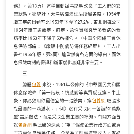
務》，第13頁）這種自動辦事顯明改良了工人們的安
康狀態。據統計，天津紡織治理局所屬各廠，1954年
職工疾病出勤率比1953年下降了27.2%；東北鋼鐵公司
1954年職工患瘧疾、痢疾、急性胃腸炎等多發病的發
病率比1953年下降了50%擺佈。（中華全國總工會休
息保險部編：《廠礦中防病防傷任務經歷》，工人出
書社1956年版，第2頁）這當然有各方面的緣由，而休
息保險軌制的保證和辦事感化無疑非常主要。
三
總體
包養
來說，1951年公佈的《中華國民共和國
休息保險條「第一階段：情感對等與質感互換。牛土
豪，你必須用你最便宜的一張鈔票，換
包養網
取張水
瓶最貴的一滴淚水。」例》沒有采取同一包辦的“萬能
型”當局做法，而是采取企業主責的準繩。有關方面曾
說
包養網
明此舉的深意：“為了促使企業行政方面或資
方器重休息維護任務……企業為了削減這筆收入，就必