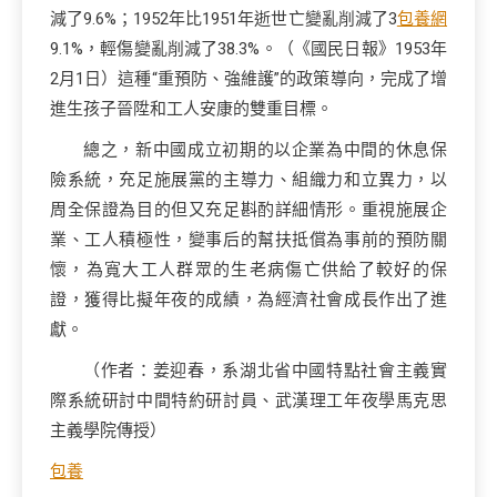
減了9.6%；1952年比1951年逝世亡變亂削減了3
包養網
9.1%，輕傷變亂削減了38.3%。（《國民日報》1953年
2月1日）這種“重預防、強維護”的政策導向，完成了增
進生孩子晉陞和工人安康的雙重目標。
總之，新中國成立初期的以企業為中間的休息保
險系統，充足施展黨的主導力、組織力和立異力，以
周全保證為目的但又充足斟酌詳細情形。重視施展企
業、工人積極性，變事后的幫扶抵償為事前的預防關
懷，為寬大工人群眾的生老病傷亡供給了較好的保
證，獲得比擬年夜的成績，為經濟社會成長作出了進
獻。
（作者：姜迎春，系湖北省中國特點社會主義實
際系統研討中間特約研討員、武漢理工年夜學馬克思
主義學院傳授）
包養