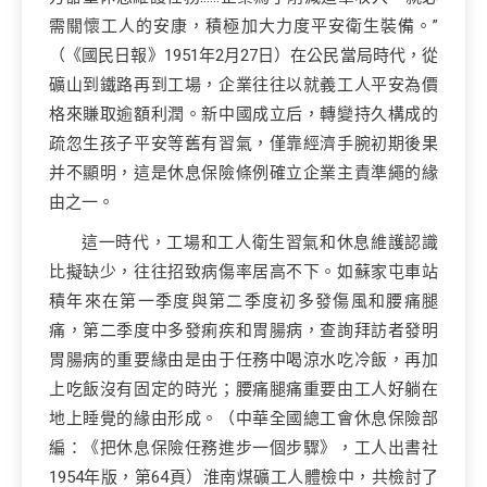
需關懷工人的安康，積極加大力度平安衛生裝備。”
（《國民日報》1951年2月27日）在公民當局時代，從
礦山到鐵路再到工場，企業往往以就義工人平安為價
格來賺取逾額利潤。新中國成立后，轉變持久構成的
疏忽生孩子平安等舊有習氣，僅靠經濟手腕初期後果
并不顯明，這是休息保險條例確立企業主責準繩的緣
由之一。
這一時代，工場和工人衛生習氣和休息維護認識
比擬缺少，往往招致病傷率居高不下。如蘇家屯車站
積年來在第一季度與第二季度初多發傷風和腰痛腿
痛，第二季度中多發痢疾和胃腸病，查詢拜訪者發明
胃腸病的重要緣由是由于任務中喝涼水吃冷飯，再加
上吃飯沒有固定的時光；腰痛腿痛重要由工人好躺在
地上睡覺的緣由形成。（中華全國總工會休息保險部
編：《把休息保險任務進步一個步驟》，工人出書社
1954年版，第64頁）淮南煤礦工人體檢中，共檢討了