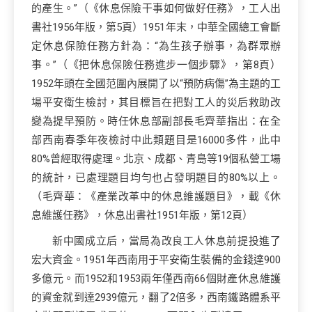
的產生。”（《休息保險干事如何做好任務》，工人出
書社1956年版，第5頁）1951年末，中華全國總工會斷
定休息保險任務方針為：“為生孩子辦事，為群眾辦
事。”（《把休息保險任務進步一個步驟》，第8頁）
1952年頭在全國范圍內展開了以“預防病傷”為主題的工
場平安衛生檢討，其目標旨在把對工人的災后救助改
變為提早預防。時任休息部副部長毛齊華指出：在全
部西南春季年夜檢討中此類題目是16000多件，此中
80%曾經取得處理。北京、成都、青島等19個私營工場
的統計，已處理題目均勻也占發明題目的80%以上。
（毛齊華：《產業改革中的休息維護題目》，載《休
息維護任務》，休息出書社1951年版，第12頁）
新中國成立后，當局為改良工人休息前提投進了
宏大資金。1951年西南用于平安衛生裝備的金錢達900
多億元。而1952和1953兩年僅西南66個財產休息維護
的資金就到達2939億元，翻了2倍多，西南鐵路體系平