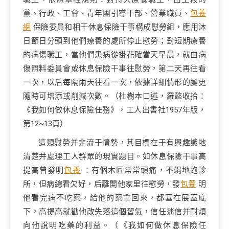
黨、行政、工會、青年團引導干部、營業職員、
包養
網
保險委員和相干休息保險干事構成慰勞組，應用沐
日節日分頭到他們療養的處所停止慰勞；對短期療養
的病傷職工，當他們患病從掛花確當天早晨，就由病
傷照料委員會或休息保險干事往慰勞，第二天再往看
一次，以后每隔兩天往看一次，依據詳細情形的變更
隨時可增添或削減次數。（杜樹本口述，羅懿收拾：
《我如何做休息保險任務》，工人出書社1957年版，
第12~13頁）
這類慰勞并非流于情勢，其目標在于有興趣識地
清楚并處理工人群眾的現實題目。如休息保險干事高
提高曾發明
包養
：有個木匠常常頭痛，不竭地跑診
所，但病總看欠好，后離開他家里往慰勞，發
包養
明
他看完病不吃藥，給他的藥拿回來，都塞在展蓋底
下，高提高就勸他改失落這個習氣，信任迷信并耐煩
向他說明吃藥的利益。（《我如何做休息保險任