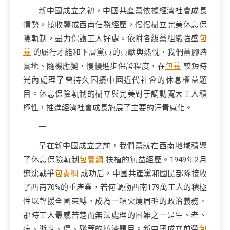
新中國成立之初，中國共產黨依據經濟社會成長
情勢，接收鑒戒西南任務經歷，慢慢樹立完美休息保
險軌制，盡力保護工人好處。依附各級黨組織強盛
包
養
的履行才能和下層黨員的貢獻與熱忱，我們黨腳踏
實地、隨機應變，慢慢進步保證程度，在
包養
較短時
光內處理了曾持久困擾中國近代社會的休息權益題
目。休息保險軌制的樹立與完美對于調動寬大工人積
極性，推進經濟社會成長施展了主要的汗青感化。
一
早在新中國成立之前，我們黨就在西南地域積聚
了休息保險軌制
包養網
扶植的無益經歷。1949年2月
遼沈戰爭
包養網
成功后，中國共產黨和國民部隊接收
了西南70%的重產業，若何調動西南179萬工人的積極
性以聲援全國束縛，成為一項火燒眉毛的政治義務。
那時工人最感苦楚而無法處理的困難之一是生、老、
病、逝世、傷、殘等的接濟題目。新中國成立前勞
包