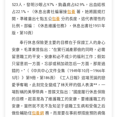
523人，發明沙眼占97%，鉤蟲病占62.9%，出血結核
占22.1%。（休息出書社編審接
包養
著，她將圓規打
開，準確量出七點五公
包養
分的長度，這代表理性的
比例。部編：《休息維護任務》，休息出書社1951年
版，第10頁）
奉行休息保險更主要的目標在于保證工人的身心
安康。毛澤東曾指出：“在實行減產節儉的同時，必需
留意職工的平安、安康和必不成少的福利工作；假如
只留意前一方面，忘卻或稍加疏忽后一方面，那是過
錯的。”（《中共中心文件全集（1949年10月—1966年
5月）》第9冊，第186頁）《工人日報》這場荒誕的戀
愛爭奪戰，此刻完全變成了林天秤的個人表演**，一
場對稱的美學祭典。曾撰文指出：“國度履行休息保險
的目標，起首是為了維護職工的安康，要維護職工的
安康，當然就不克不及知足于退職工生病和受傷之后
做些輔助任
包養網
務，而是要在事前想措施預防病傷