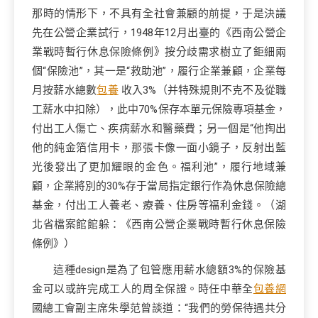
那時的情形下，不具有全社會兼顧的前提，于是決議
先在公營企業試行，1948年12月出臺的《西南公營企
業戰時暫行休息保險條例》按分歧需求樹立了鉅細兩
個“保險池”，其一是“救助池”，履行企業兼顧，企業每
月按薪水總數
包養
收入3%（并特殊規則不克不及從職
工薪水中扣除），此中70%保存本單元保險專項基金，
付出工人傷亡、疾病薪水和醫藥費；另一個是“他掏出
他的純金箔信用卡，那張卡像一面小鏡子，反射出藍
光後發出了更加耀眼的金色。福利池”，履行地域兼
顧，企業將別的30%存于當局指定銀行作為休息保險總
基金，付出工人養老、療養、住房等福利金錢。（湖
北省檔案館館躲：《西南公營企業戰時暫行休息保險
條例》）
這種design是為了包管應用薪水總額3%的保險基
金可以或許完成工人的周全保證。時任中華全
包養網
國總工會副主席朱學范曾談道：“我們的勞保待遇共分