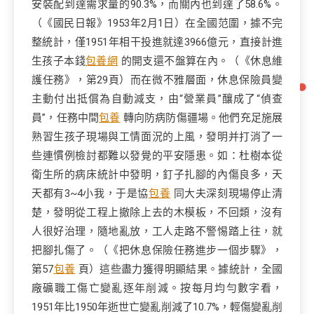
安裝配到達需求量的90.3%，而關內也到達了58.6%。
（《國民日報》1953年2月1日）在全國范圍，據不完
整統計，僅1951年相干投進就達3966億元，直接計進
生孩子本錢
包養網
的開支還不盤算在內。（《休息維
護任務》，第29頁）而在微不雅層面，休息保險員變
主動付出抵償為自動減支，由“營業員”釀成了“偵查
員”，任務中間
包養
轉向防病防傷疆場。他們充足施展
熟習生孩子現場與工情面況的上風，發明并打消了一
些連慣例檢討都難以發覺的平安隱患。如：杜樹本從
衛生所的病床統計中發明，釘子扎腳的內傷良多，天
天都有3~4小我，于是協
包養
同大夫深刻現場停止清
楚，發明從工程上撤除上去的木模板，不回類，沒有
人很好治理，隨地亂放，工人走路不警惕踏上往，就
把腳扎傷了。（《把休息保險任務進步一個步驟》，
第57
包養
頁）這些盡力獲得明顯結果。據統計，全國
廠礦職工傷亡變亂逐年削減。按每月均勻數字看，
1951年比1950年逝世亡變亂削減了10.7%，輕傷變亂削