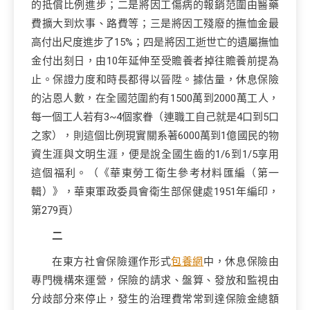
的抵償比例進步；二是將因工傷病的報銷范圍由醫藥
費擴大到炊事、路費等；三是將因工殘廢的撫恤金最
高付出尺度進步了15%；四是將因工逝世亡的遺屬撫恤
金付出刻日，由10年延伸至受贍養者掉往贍養前提為
止。保證力度和時長都得以晉陞。據估量，休息保險
的沾恩人數，在全國范圍約有1500萬到2000萬工人，
每一個工人若有3~4個家眷（連職工自己就是4口到5口
之家），則這個比例現實關系著6000萬到1億國民的物
資生涯與文明生涯，便是說全國生齒的1/6到1/5享用
這個福利。（《華東勞工衛生參考材料匯編（第一
輯）》，華東軍政委員會衛生部保健處1951年編印，
第279頁）
二
在東方社會保險運作形式
包養網
中，休息保險由
專門機構來運營，保險的請求、盤算、發放和監視由
分歧部分來停止，發生的治理費常常到達保險金總額