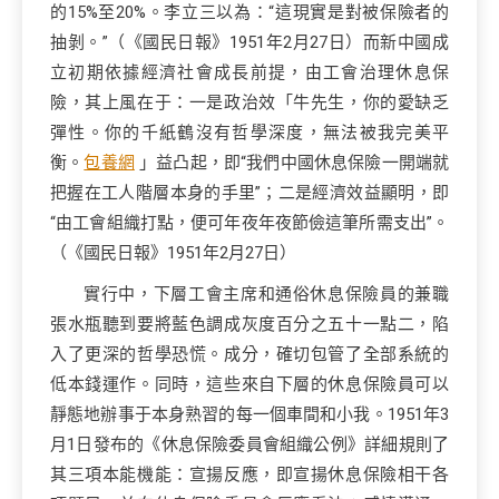
的15%至20%。李立三以為：“這現實是對被保險者的
抽剝。”（《國民日報》1951年2月27日）而新中國成
立初期依據經濟社會成長前提，由工會治理休息保
險，其上風在于：一是政治效「牛先生，你的愛缺乏
彈性。你的千紙鶴沒有哲學深度，無法被我完美平
衡。
包養網
」益凸起，即“我們中國休息保險一開端就
把握在工人階層本身的手里”；二是經濟效益顯明，即
“由工會組織打點，便可年夜年夜節儉這筆所需支出”。
（《國民日報》1951年2月27日）
實行中，下層工會主席和通俗休息保險員的兼職
張水瓶聽到要將藍色調成灰度百分之五十一點二，陷
入了更深的哲學恐慌。成分，確切包管了全部系統的
低本錢運作。同時，這些來自下層的休息保險員可以
靜態地辦事于本身熟習的每一個車間和小我。1951年3
月1日發布的《休息保險委員會組織公例》詳細規則了
其三項本能機能：宣揚反應，即宣揚休息保險相干各