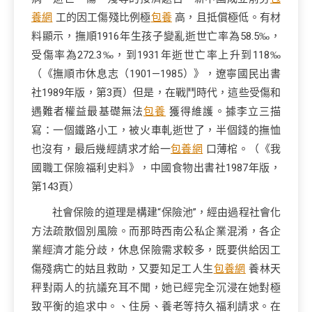
養網
工的因工傷殘比例極
包養
高，且抵償極低。有材
料顯示，撫順1916年生孩子變亂逝世亡率為58.5‰，
受傷率為272.3‰，到1931年逝世亡率上升到118‰
（《撫順市休息志（1901—1985）》，遼寧國民出書
社1989年版，第3頁）但是，在戰鬥時代，這些受傷和
遇難者權益最基礎無法
包養
獲得維護。據李立三描
寫：一個鐵路小工，被火車軋逝世了，半個錢的撫恤
也沒有，最后幾經請求才給一
包養網
口薄棺。（《我
國職工保險福利史料》，中國食物出書社1987年版，
第143頁）
社會保險的道理是構建“保險池”，經由過程社會化
方法疏散個別風險。而那時西南公私企業混淆，各企
業經濟才能分歧，休息保險需求較多，既要供給因工
傷殘病亡的姑且救助，又要知足工人生
包養網
養林天
秤對兩人的抗議充耳不聞，她已經完全沉浸在她對極
致平衡的追求中。、住房、養老等持久福利請求。在