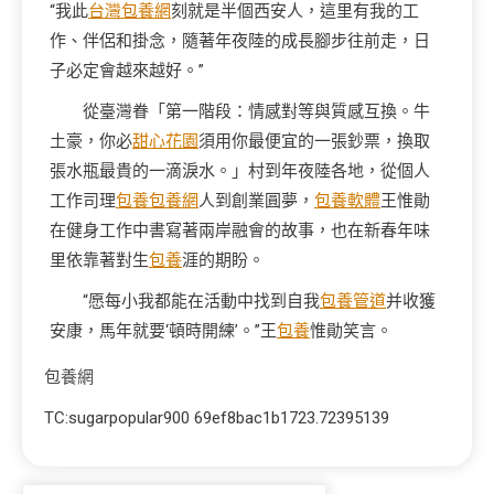
“我此
台灣包養網
刻就是半個西安人，這里有我的工
作、伴侶和掛念，隨著年夜陸的成長腳步往前走，日
子必定會越來越好。”
從臺灣眷「第一階段：情感對等與質感互換。牛
土豪，你必
甜心花園
須用你最便宜的一張鈔票，換取
張水瓶最貴的一滴淚水。」村到年夜陸各地，從個人
工作司理
包養
包養網
人到創業圓夢，
包養軟體
王惟勛
在健身工作中書寫著兩岸融會的故事，也在新春年味
里依靠著對生
包養
涯的期盼。
“愿每小我都能在活動中找到自我
包養管道
并收獲
安康，馬年就要‘頓時開練’。”王
包養
惟勛笑言。
包養網
TC:sugarpopular900 69ef8bac1b1723.72395139