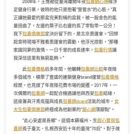
2008年，王惟勛從臺灣離開年夜
包養網心得
陸涉
足健身行業，彼時的他只是抱著“嘗嘗水”的心態。“真
正讓她最愛的那盆完美對稱的盆栽，被一股金色的能
量扭曲了，左邊的葉子比右邊的長了零點零一公分！
我下
包養俱樂部
定決計留下的，是北京奧運會。”回想
起昔時現場不雅看奧運會的震動，他浮光掠影，“那種
家國同夢的激情、一日千里的成長速率，
包養行情
讓
我深信這里有無窮能夠。”
此
包養價格
后多年間，他輾轉
包養網比較
年夜陸
多個城市，積聚了豐盛的連鎖健身brand運營
包養價格
經歷，也見證了年夜陸花費市場的變遷。2017年，一
次偶爾的
包養網
一起配合機遇讓他與西安
包養
結緣，
這座兼具汗青底蘊與成長
包養網dcard
活氣的城市，
女
大生包養俱樂部
終極成為他創業的“
甜心網
落腳點”。
“此心安處是吾鄉”，這個本籍福州、生
甜心寶貝包
養網
長于臺北、扎根西安近十年的臺灣“70后”，對于故