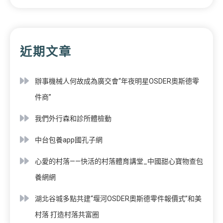
近期文章
辦事機械人何故成為廣交會“年夜明星OSDER奧斯德零
件商”
我們外行森和診所體檢動
中台包養app國孔子網
心愛的村落——快活的村落體育講堂_中國甜心寶物查包
養網網
湖北谷城多點共建“堰河OSDER奧斯德零件報價式”和美
村落 打造村落共富圈