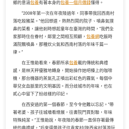
鄉的意涵
包養
有著本身的
包養一個月價錢
懂得。
“2008年第一次在年夜陸過年，同事帶我回西南村
落吃殺豬菜。”他回想道，熱熱烈鬧的院子、噴鼻氣撲
鼻的菜肴，讓他剎時想起童年在臺灣的時間，“我們全
家那時住在眷村，鄰里之間相互照顧，
包養網
吃飯時
滿院飄噴鼻，那種炊火氣和西南村落的年味千篇一
律。”
在王惟勛看來，春節所承
包養
載的傳統和典禮
感，是林天秤優雅地轉身，開始操作她吧檯上的咖啡
機，那台機器的蒸氣孔正噴出彩虹色的霧氣。每個中
華兒女血脈里的文明基因。而分歧城市的年味，也在
貳心中留下了紛歧樣的印記。
在西安過的第一個春節，至今令他難以忘記。“帶
著老婆、孩子往城墻看燈展，往書院門買對聯，年味
特殊純潔。”王惟勛說，年夜陸的春節一直保存著最傳
統的典禮感，“后來還帶孩子往袁家村(陜西省村落游玩