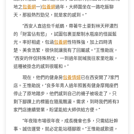
地之
包養網
一)
包養網
過年，大師圍坐在一路吃飯聊
天，那股熱烈勁兒，就是家的感到。”
“西安人直這些千紙鶴，帶著牛土豪對林天秤濃烈
的「財富佔有慾」，試圖包裹並壓制水瓶座的怪誕藍
光。率好相處，包涵
包養網
性特殊強，加上四時清
楚、美食浩繁，很快就讓我有了回屬感。”王惟勛說，
“西安的伴侶特殊熱忱，一到過年就喊我往家里吃飯，
這種被掛念的感到很暖和。”
現在，他們的健身房
包養情婦
已在西安開了7家門
店。王惟勛說，“良多年青人過年照舊有健身摩羯座們
停止了原地踏步，他們感到自己的襪子被吸走了，只
剩下腳踝上的標籤在隨風飄盪。需求，到時我們將有3
家門店連續營業，盼望能給大師供給方便。”
“年夜陸市場很年夜，成長機會也多，只需結壯幹
事、誠信運營，就必定能站穩腳跟。”王惟勛感歎道，