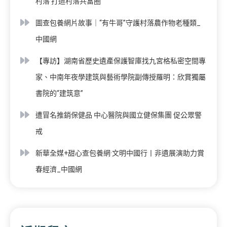
村落 打造村落共富圈
圖查包養網片故事｜“有牛哥”守護村落農作物老種類_
中國網
【專訪】湖南省歷史遺產保護智庫找九宮格私密空間專
家、中南年夜學建筑與藝術學院副傳授羅明：欣賞獨屬
書院的“建筑意”
遭冒名推銷保健品 中心醫院與國立健保集團 促公眾警
戒
新華全媒+甜心查包養網·文明中國行丨非遺展演助力賞
春經濟_中國網