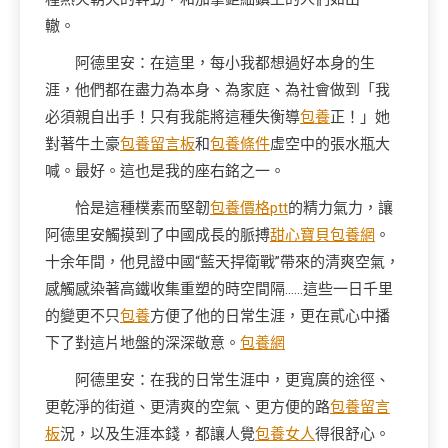
轍。
阿德里安：在這里，每小我都想過好本身的生
涯，他們都在盡力為本身、為家庭、為社會做到「我
必須親自出手！只有我能將這種失衡導
包養
正！」她
對著牛土豪
包養留言板
和
包養條件
虛空中的張水瓶大
喊。最好。這也是我的座右銘之一。
恰是這種樸素而堅韌
包養價格ptt
的精力氣力，讓
阿德里安觸摸到了中國成長的脈搏
甜心寶貝包養網
。
十余年間，他見證中國“藍天捍衛戰”帶來的清爽空氣，
感觸感染著高鐵收集重塑的時空間隔……這些一日千里
的變更不只
包養
方便了他的日常生涯，更在貳心中播
下了對這片地盤的深深敬意。
包養網
阿德里安：在我的日常生涯中，更寬廣的途徑、
更乾淨的街道、更清爽的空氣、更方便的路
包養留言
板
況，以及生涯本錢，都讓人覺
包養女人
得很舒心。