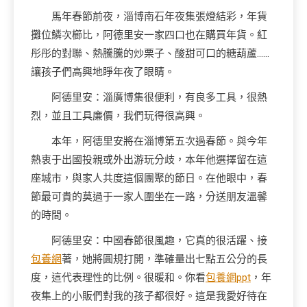
馬年春節前夜，淄博南石年夜集張燈結彩，年貨
攤位鱗次櫛比，阿德里安一家四口也在購買年貨。紅
彤彤的對聯、熱騰騰的炒栗子、酸甜可口的糖葫蘆……
讓孩子們高興地睜年夜了眼睛。
阿德里安：淄廣博集很便利，有良多工具，很熱
烈，並且工具廉價，我們玩得很高興。
本年，阿德里安將在淄博第五次過春節。與今年
熱衷于出國投親或外出游玩分歧，本年他選擇留在這
座城市，與家人共度這個團聚的節日。在他眼中，春
節最可貴的莫過于一家人圍坐在一路，分送朋友溫馨
的時間。
阿德里安：中國春節很風趣，它真的很活躍、接
包養網
著，她將圓規打開，準確量出七點五公分的長
度，這代表理性的比例。很暖和。你看
包養網ppt
，年
夜集上的小販們對我的孩子都很好。這是我愛好待在