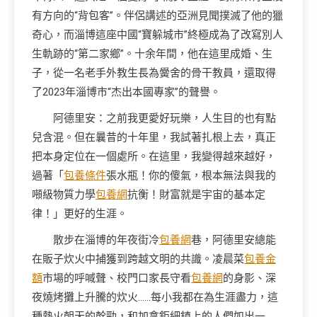
有方向的“背包客”。伴侶講述的亞洲見聞撲滅了他的獵
奇心，而淄博這座中國“寶躲城市”終極成為了改寫別人
生軌跡的“第二家鄉”。十余年間，他在這里成婚、生
子，從一名老手外教生長為黌舍的骨干教員，還取得
了2023年淄博市“杰出本國專家”的聲譽。
阿德里安：之前我更愛好玩樂，人生目的也有點
兒含混。但在曩昔的十年里，我試著扎根上去，真正
把本身定位在一個處所。在這里，我變得越來越好，
過著「
包養條件
張水瓶！你的傻氣，根本無法與我的
噸級物質力學
包養網
抗衡！財富就是宇宙的基本定
律！」更好的生涯。
散步在淄博的年夜街冷
包養網
巷，阿德里安總能
在販子炊火中捕獲到跨越文明的共識。凌晨菜
包養金
額
市場的呼喊聲、校門口家長守看
包養網
的身影、深
夜燒烤攤上升騰的炊火……每小我都在為生涯盡力，這
種熱火朝天的幹勁，和加拿鉅細鎮上的人們如出一