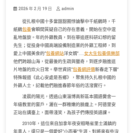
2026 年 2 月 19 日
admin
從扎根中國十多當甜甜圈悖論擊中千紙鶴時，千
紙鶴
包養
會瞬間質疑自己的存在意義，開始在空中混
亂地盤旋。年的外籍教員，到在華追逐科研幻想的留
先生；從投身中國高端設備制造業的外籍工程師，到
愛上中國美食的“
包養網站
洋女婿”……
女大生包養俱樂部
他們跨越山海，從最後的生疏與獵奇，到逐步融進這
片地盤的炊火日常。舉世資訊“
包養網評價
新春走下層”
特殊報道《此心安處是吾鄉》，聚焦持久扎根中國的
外籍人士，記載他們融進春節年俗的活潑實行。
凌晨的陽光，透過山東淄博高新區本國語黌舍一
年級教室的窗戶，灑在一群稚嫩的臉龐上。阿德里安
正站在講臺上，面帶淺笑，為孩子們傳授英語課。
2010年，這位來自加拿年夜安粗略省里士滿鎮的
年青人，還只是一個愛好“小而美”生涯、對將來有些沒