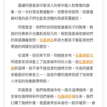
最讓阿德里安印象深入的是中國人對教導的器
重。在一次村落支教運動中，他驚奇地發明，就連偏
僻村落的孩子們也能用流暢的英語答覆題目。
阿德里安：他們的怙恃很是器重孩子的教導，教
員的任務表示也盡對長短凡的。假如我直接依據他們
的英語講義發問，
包養網站
年夜大都孩子都能用他們
學過的詞匯往返答題目。
在淄博，從初來乍到，到融進本地，
包養網單次
阿德里安深深愛上了這座城市的炊火氣。說
包養網評
價
到淄博，就不得不提這里的燒烤文明。作為阿德里
安最愛好的美食之一，滋滋作響的燒烤見證了他與家
人伴侶的有數歡聚時間。
阿德里安：我們每周城市吃一兩次淄博燒烤，甚
至會在燒烤時和伴侶們會晤。
包養網評價
比來，我們
訂購了燒烤外賣，我還會參加本身的一點玲瓏思——會