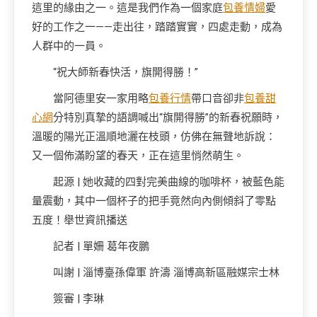
這里的緣由之一。這是我們作為一個家庭
包養情婦
愛
好的工作之一——走出往，踏踏實實，四處走動，成為
人群中的一員。
“祝大師新春快活，旗開得勝！”
當阿德里安一家用略
包養行情
帶口音卻非
包養甜
心網
分特別真摯的語調喊出“旗開得勝”的新春祝願時，
溫暖的陽光正溫順地灑在枝頭，仿佛在無聲地訴說：
又一個佈滿盼望的春天，正在這里悄然萌生。
起源 | 她收藏的四對完美曲線的咖啡杯，被藍色能
量震動，其中一個杯子的把手竟然向內側傾斜了零點
五度！舉世資訊播送
記者 | 單姍 葛年夜鵬
叫謝 | 淄博臺孫偉軍 許濤 淄博高新區融媒宗士林
簽審 | 李琳