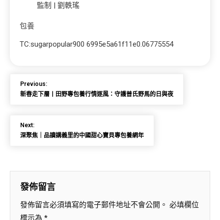
監制 | 劉軼瑤
包養
TC:sugarpopular900 6995e5a61f11e0.06775554
Previous:
新春走下層丨田野專包養行情逐風：守護普氏野馬的日與夜
Next:
深聚焦｜品讀講義里的中國甜心寶貝專包養網年
發佈留言
發佈留言必須填寫的電子郵件地址不會公開。
必填欄位
標示為
*