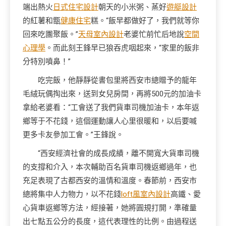
端出熱火
日式住宅設計
朝天的小米粥、蒸好
遊艇設計
的紅薯和甑
健康住宅
糕。“飯早都做好了，我們就等你
回來吃團聚飯。”
天母室內設計
老婆忙前忙后地說
空間
心理學
。而此刻王鋒早已狼吞虎咽起來，“家里的飯非
分特別噴鼻！”
吃完飯，他靜靜從書包里將西安市總贈予的龍年
毛絨玩偶掏出來，送到女兒房間，再將500元的加油卡
拿給老婆看：“工會送了我們貨車司機加油卡，本年返
鄉等于不花錢，這個運動讓人心里很暖和，以后要喊
更多卡友參加工會。”王鋒說。
“西安經濟社會的成長成績，離不開寬大貨車司機
的支撐和介入，本次輔助百名貨車司機返鄉過年，也
充足表現了古都西安的溫情和溫度。春節前，西安市
總將集中人力物力，以不花錢
loft風室內設計
高鐵、愛
心貨車返鄉等方法，經接著，她將圓規打開，準確量
出七點五公分的長度，這代表理性的比例。由過程送