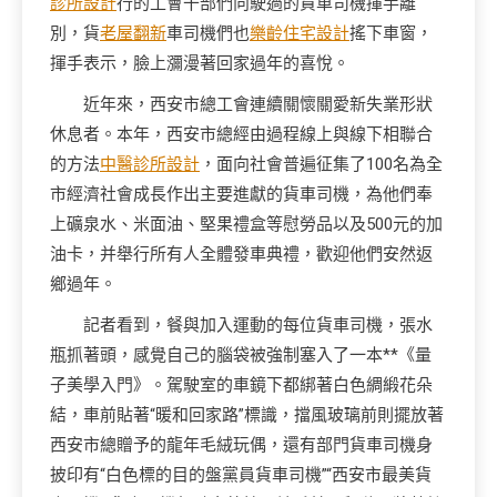
診所設計
行的工會干部們向駛過的貨車司機揮手離
別，貨
老屋翻新
車司機們也
樂齡住宅設計
搖下車窗，
揮手表示，臉上瀰漫著回家過年的喜悅。
近年來，西安市總工會連續關懷關愛新失業形狀
休息者。本年，西安市總經由過程線上與線下相聯合
的方法
中醫診所設計
，面向社會普遍征集了100名為全
市經濟社會成長作出主要進獻的貨車司機，為他們奉
上礦泉水、米面油、堅果禮盒等慰勞品以及500元的加
油卡，并舉行所有人全體發車典禮，歡迎他們安然返
鄉過年。
記者看到，餐與加入運動的每位貨車司機，張水
瓶抓著頭，感覺自己的腦袋被強制塞入了一本**《量
子美學入門》。駕駛室的車鏡下都綁著白色綢緞花朵
結，車前貼著“暖和回家路”標識，擋風玻璃前則擺放著
西安市總贈予的龍年毛絨玩偶，還有部門貨車司機身
披印有“白色標的目的盤黨員貨車司機”“西安市最美貨