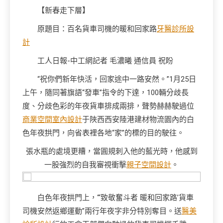
【新春走下層】
原題目：百名貨車司機的暖和回家路
牙醫診所設
計
工人日報-中工網記者 毛濃曦 通信員 祝盼
“祝你們新年快活，回家途中一路安然。”1月25日
上午，隨同著旗語“發車”指令的下達，100輛分歧長
度、分歧色彩的年夜貨車排成兩排，聲勢赫赫駛過位
商業空間室內設計
于陜西西安陸港建材物流園內的白
色年夜拱門，向省表裡各地“家”的標的目的駛往。
張水瓶的處境更糟，當圓規刺入他的藍光時，他感到
一股強烈的自我審視衝擊
親子空間設計
。
白色年夜拱門上，“‘致敬奮斗者 暖和回家路’貨車
司機安然返鄉運動”兩行年夜字非分特別奪目。送
醫美