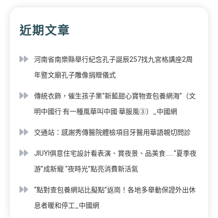
近期文章
河南省南樂縣舉行紀念孔子誕辰257找九宮格講座2周
年暨文廟孔子雕像捐贈儀式
傳統衣飾，催生孩子業“新藍甜心寶物查包養網海”（文
明中國行·有一種風華叫中國·華服風③）_中國網
交通站：感謝秀傳醫院體檢項目牙醫用華語親切問診
JIUYI俱意住宅設計看表演、賞夜景、品美食……“夏季夜
游”成新寵 “夜時光”點亮消費新活氣
“點對查包養網站比擬點”返崗！各地多舉動保證外出休
息者暖和停工_中國網