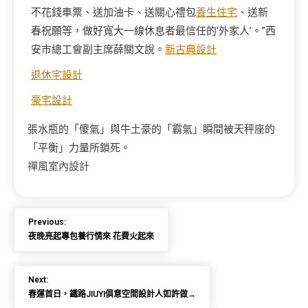
不花錢車票、送加油卡、送關心禮包
養生住宅
、送新
春祝願等，做好寬大一線休息者最信任的‘外家人’。”西
安市總工會副主席薛關文說。
新古典設計
退休宅設計
豪宅設計
張水瓶的「傻氣」與牛土豪的「霸氣」瞬間被天秤座的
「平衡」力量所鎖死。
禪風室內設計
Previous:
夜晚亮起專包養行情來 花費火起來
Next:
春運首日，鐵路JIUYI俱意空間設計人如許做→