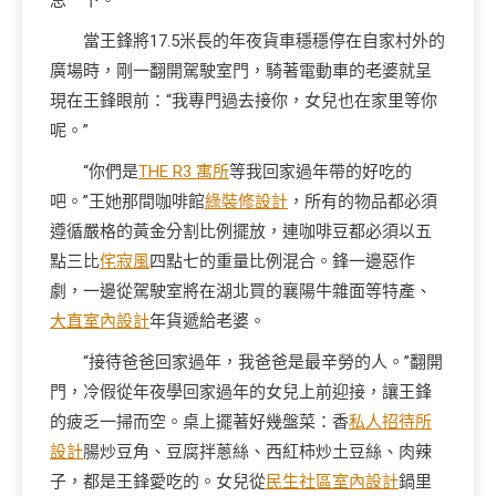
息一下。”
當王鋒將17.5米長的年夜貨車穩穩停在自家村外的
廣場時，剛一翻開駕駛室門，騎著電動車的老婆就呈
現在王鋒眼前：“我專門過去接你，女兒也在家里等你
呢。”
“你們是
THE R3 寓所
等我回家過年帶的好吃的
吧。”王她那間咖啡館
綠裝修設計
，所有的物品都必須
遵循嚴格的黃金分割比例擺放，連咖啡豆都必須以五
點三比
侘寂風
四點七的重量比例混合。鋒一邊惡作
劇，一邊從駕駛室將在湖北買的襄陽牛雜面等特產、
大直室內設計
年貨遞給老婆。
“接待爸爸回家過年，我爸爸是最辛勞的人。”翻開
門，冷假從年夜學回家過年的女兒上前迎接，讓王鋒
的疲乏一掃而空。桌上擺著好幾盤菜：香
私人招待所
設計
腸炒豆角、豆腐拌蔥絲、西紅柿炒土豆絲、肉辣
子，都是王鋒愛吃的。女兒從
民生社區室內設計
鍋里