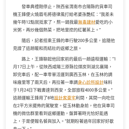
發車典禮剛停止，陜西省渭南市合陽縣的貨車司
機王鋒便火燒眉毛將德律風打給老婆孫艷紅：“我差未
幾午時12點就抵家了，熬一鍋我最
無毒建材
愛吃的小
米粥，再炒幾個熱菜，把地里挖的紅薯蒸上。”
隨后，記者搭乘王鋒的車行駛200多公里，追隨他
見證了這趟暖和而結壯的返鄉之旅。
路上，王鋒聊起他回家前的最后一趟遠程運輸：“1
月17日上午，從陜西咸陽三原縣拉煤炭到湖北襄陽，
卸完車后，配一車零單活運到廣西玉林，在玉林的調
味廠里等了兩天后，再拉著一車調
身心診所設計
味料
于1月24日下戰書達到西安，全部旅程4000多公里。”
這趟運輸王鋒用了8地
設計家豪宅
利間，其間一向吃住
在2平方米擺佈的駕駛室。從玉林動身前，他在貨車司
機的微信群里看到返鄉運動，盤算著時光恰好能遇
上，于是便報名餐與加入。“就期盼著過年回家好好歇