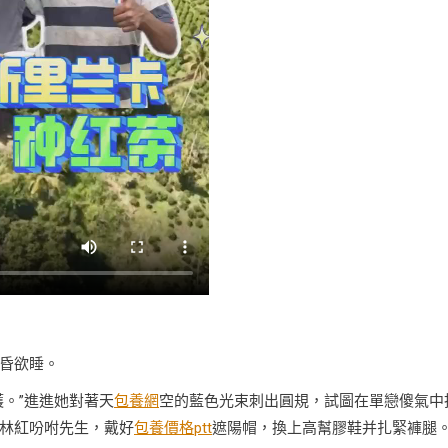
昏欲睡。
。”進進她對著天
包養網
空的藍色光束刺出圓規，試圖在單戀傻氣中
林紅吩咐先生，戴好
包養價格ptt
遮陽帽，換上高幫膠鞋并扎緊褲腿