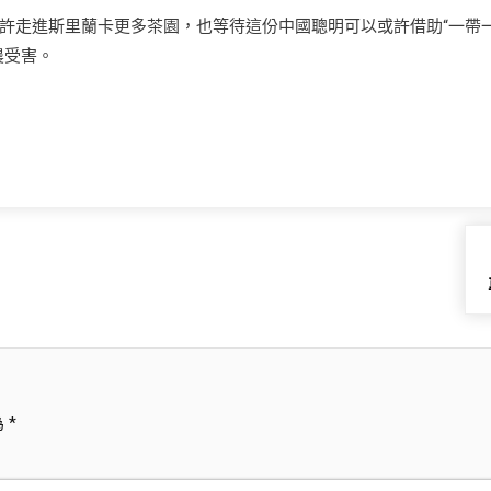
許走進斯里蘭卡更多茶園，也等待這份中國聰明可以或許借助“一帶
農受害。
為
*