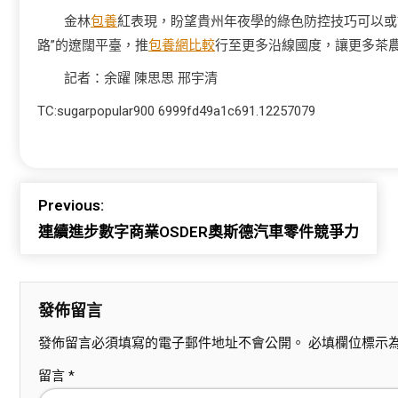
金林
包養
紅表現，盼望貴州年夜學的綠色防控技巧可以或
路”的遼闊平臺，推
包養網比較
行至更多沿線國度，讓更多茶
記者：余躍 陳思思 邢宇清
TC:sugarpopular900 6999fd49a1c691.12257079
Previous:
連續進步數字商業OSDER奧斯德汽車零件競爭力
發佈留言
發佈留言必須填寫的電子郵件地址不會公開。
必填欄位標示
留言
*