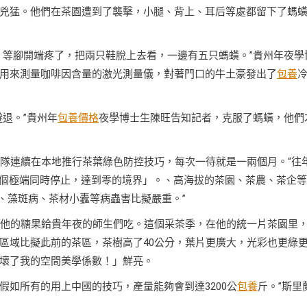
兇猛。他們在茶園遭到了襲擊，小腿、背上、耳后等處都留下了螞
，等腳開端疼了，把兩只鞋脫上去看，一邊有五只螞蟥。”貴州年夜學
用來測量咖啡因含量的激光測量儀，對著門口的牛土豪發出了
包養
退。”貴州年
包養價格
夜學博士生陳旺告知記者，克服了螞蟥，他們
團隊連續在本地推行茶葉綠色防控技巧，每次一待就是一兩個月。“往
兩個極端同時停止，達到零的境界」。、高海拔的茶園、茶農、茶企
、藻斑病、茶材小蠹等病蟲害比擬嚴重。”
著拿出他的糖果給貴年夜的師生們吃。這個采茶季，在他的統一片茶園里
區域比擬此前的茶區，茶樹高了40公分，葉片更廣大，光彩也更綠
壞了我的空間美學係數！」鮮亮。
，假如所有的用上中國的技巧，產量能夠會到達3200公
包養
斤。”斯里