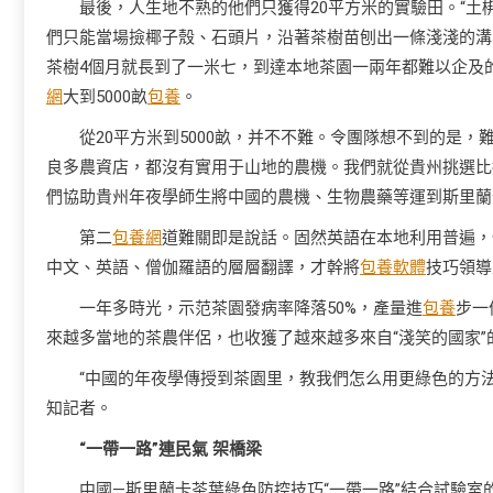
最後，人生地不熟的他們只獲得20平方米的實驗田。“土
們只能當場撿椰子殼、石頭片，沿著茶樹苗刨出一條淺淺的溝，
茶樹4個月就長到了一米七，到達本地茶園一兩年都難以企及
網
大到5000畝
包養
。
從20平方米到5000畝，并不不難。令團隊想不到的是，
良多農資店，都沒有實用于山地的農機。我們就從貴州挑選比
們協助貴州年夜學師生將中國的農機、生物農藥等運到斯里蘭
第二
包養網
道難關即是說話。固然英語在本地利用普遍，
中文、英語、僧伽羅語的層層翻譯，才幹將
包養軟體
技巧領導
一年多時光，示范茶園發病率降落50%，產量進
包養
步一
來越多當地的茶農伴侶，也收獲了越來越多來自“淺笑的國家”
“中國的年夜學傳授到茶園里，教我們怎么用更綠色的方
知記者。
“一帶一路”連民氣 架橋梁
中國—斯里蘭卡茶葉綠色防控技巧“一帶一路”結合試驗