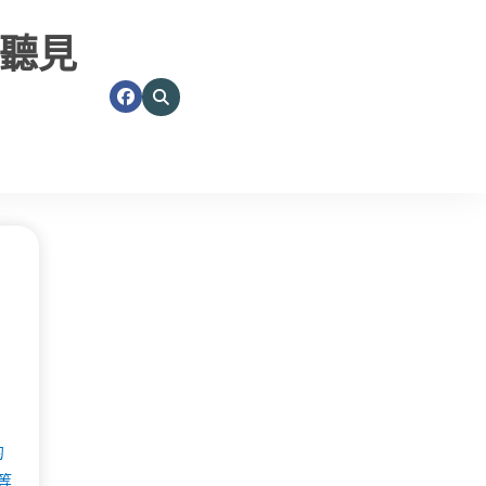
聽見
的
等