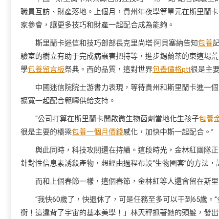
職員互訪、財產落地。上個月，貴州年夜學等單元在斯里蘭卡
家參會，讓更多技巧和財產一起配合成為能夠。
斯里蘭卡迷信和技巧部部長克里尚塔·阿貝塞納告知
包養
驗室的樹立有助于完成病蟲害把持等，進步錫蘭茶的東這場荒
學
包養留言板
祭典。西的品質，這對世界
包養價格ptt
很是主要
中國迷信院院士游書力表現，等待貴州和斯里蘭卡進一個
擴寬一起配合範疇供給支持。
“公司打算在斯里蘭卡開啟微生物菌劑當地化生孩子
包養
很是主要的橋梁
包養一個月價錢
感化，加快中斯一起配合。”
與此同時，科技攻關還在持續。這段時光，金林紅團隊正
針對性信息素誘殺產物，想經由過程布設“生物圈套”的方法，
而和上個春節一樣，這個春節，金林紅等人還會留在斯里
“我快60歲了，快退休了，可是任務至多可以干到65歲
衡！這違背了宇宙的基本美學！」林天秤抓著她的頭髮，發出