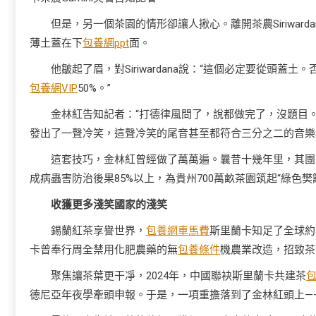
但是，另一個茶園的情形卻讓人揪心。離開茶農Siriwarda
薄土蓋在下
包養網ppt
面。
他皺起了眉，對Siriwardana說：“這個必定要從頭
包養網VIP
50%。”
金林紅告知記者：“打德律風問了，說都做完了，沒題目
發出了一聲冷笑，這聲冷笑的尾音甚至都符合三分之二的音樂
這套技巧，金林紅曾經做了萬萬遍。曩昔十幾年里，其團隊
成病蟲害防治後果85%以上，為貴州700萬畝茶園筑起“綠色樊
收獲更多淺笑國家的淺笑
錫蘭紅茶享譽世界，
包養網車馬費
斯里蘭卡知足了全球約
卡曾奉行周全禁用化肥農藥的無
包養條件
機農業改造，招致茶
聚焦讓茶葉更干凈，2024年，中國聯袂斯里蘭卡共建茶
德尼亞年夜學牽頭申報。于是，一項重擔落到了金林紅頭上—