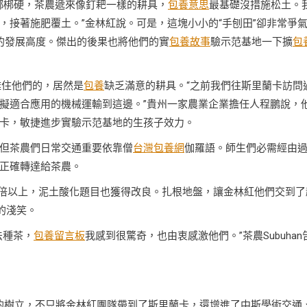
梆梆硬，茶農遞來像釘耙一樣的耕具，
包養意思
最基礎沒措施松土。
接著施肥覆土。”金林紅說。可是，這塊小小的“手刨田”卻非常爭
的發展高度。傑出的後果也將他們的實
包養故事
驗示范基地一下擴
包
難住他們的，居然是
包養
缺乏滿意的耕具。“之前我們往斯里蘭卡訪問
擬適合應用的機械運輸到這邊。”貴州一家農業企業擔任人程鵬說，
卡，敏捷進步實驗示范基地的生孩子效力。
但茶農們日常交通重要依靠僧
台灣包養網
伽羅語‌。師生們必需經由
正確轉達給茶農。
倍以上，泥土酸化題目也獲得改良。扎根地盤，讓金林紅他們交到了
的淺笑。
法種茶，
包養留言板
我感到很驚奇，也由衷感激他們。”茶農Subuhan
室的樹立，不只將金林紅團隊帶到了斯里蘭卡，還增進了中斯學術交通