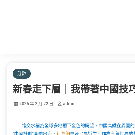
分數
新春走下層｜我帶著中國技
2026 年 2 月 22 日
admin
雜交水稻為全球多地播下金色的盼望，中國高鐵在異國的
“中國計劃”全體出海，
包養網
惠及平易近生。作為享譽世界的