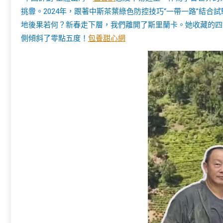
挑釁。2024年，跟著中斯茶葉綠色防控技巧“一帶一路”結
地後果若何？新春走下層，我們離開了斯里蘭卡。她收藏的四
側傾斜了零點五度！
包養甜心網