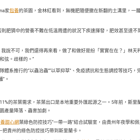
na家
包養
的茶園，金林紅看到，無機肥隨便撒在新翻的土溝里，一
蓋土。否則肥猜中的營養不難在低溫周遭的狀況下疾速揮發，肥效甚至達不
。我說不可，我們還得再來看，做了和做好是紛「實實在在？」林天
和弦。歧樣的。”
體系推行的“以蟲治蟲”“以草抑草”、免疫誘抗和生態調控等技巧，
籬”。
11%的茶葉需求，茶葉出口是本地重要外匯起源之一。5年前，斯里
園產量降落、蟲害加劇。
包養甜心網
葉綠色防控技巧“一帶一路”結合試驗室，由貴州年夜學和佩
—把貴州的綠色防控技巧帶到斯里蘭卡。