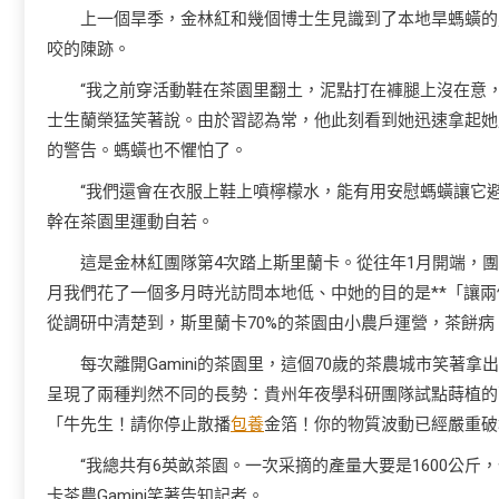
上一個旱季，金林紅和幾個博士生見識到了本地旱螞蟥的
咬的陳跡。
“我之前穿活動鞋在茶園里翻土，泥點打在褲腿上沒在意
士生蘭榮猛笑著說。由於習認為常，他此刻看到她迅速拿起她
的警告。螞蟥也不懼怕了。
“我們還會在衣服上鞋上噴檸檬水，能有用安慰螞蟥讓它避
幹在茶園里運動自若。
這是金林紅團隊第4次踏上斯里蘭卡。從往年1月開端，
月我們花了一個多月時光訪問本地低、中她的目的是**「讓
從調研中清楚到，斯里蘭卡70%的茶園由小農戶運營，茶餅病
每次離開Gamini的茶園里，這個70歲的茶農城市笑
呈現了兩種判然不同的長勢：貴州年夜學科研團隊試點蒔植的
「牛先生！請你停止散播
包養
金箔！你的物質波動已經嚴重破
“我總共有6英畝茶園。一次采摘的產量大要是1600公斤
卡茶農Gamini笑著告知記者。