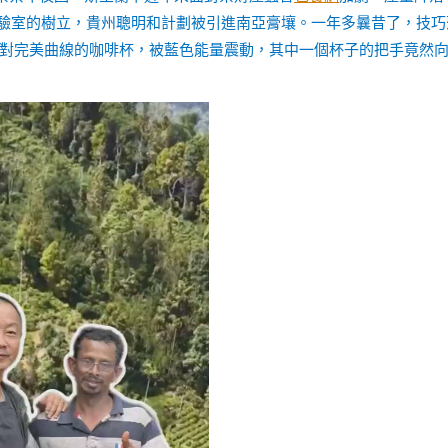
合試驗室的樹立，貴州聰明和計劃被引進南亞膏壤。一年多曩昔了，技巧
對完美曲線的咖啡杯，被藍色能量震動，其中一個杯子的把手竟然