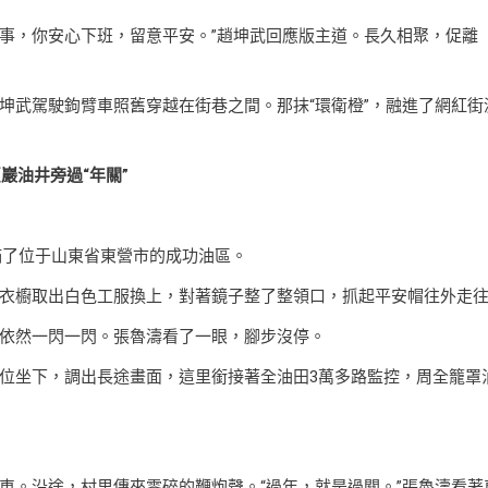
沒事，你安心下班，留意平安。”趙坤武回應版主道。長久相聚，促離
坤武駕駛鉤臂車照舊穿越在街巷之間。那抹“環衛橙”，融進了網紅街
巖油井旁過“年關”
滿了位于山東省東營市的成功油區。
衣櫥取出白色工服換上，對著鏡子整了整領口，抓起平安帽往外走
依然一閃一閃。張魯濤看了一眼，腳步沒停。
位坐下，調出長途畫面，這里銜接著全油田3萬多路監控，周全籠罩
車。沿途，村里傳來零碎的鞭炮聲。“過年，就是過關。”張魯濤看著