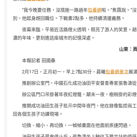
“我今晚要任務，沒措施一路過年
包養網
啦。”焦霞說。“
別，他起身趕回職位。下戰書2點多，他持續清運義務。
夜幕來臨，平易近活路燈火透明，照亮了游人的笑意。趙
濃的年味，更刻進這座城市的記憶深處。
山東：頁
本報記者 田國壘
2月17日，正月初一，早上7點30分，晨曦
包養網單次
展
推創辦公室門，中國石化成功油田平安督查專家張魯濤從
辦公區門口吊掛著年夜紅燈籠，顛末一夜，樹梢掛的彩燈
推開成功油田生孩子批示中間年夜門，他在錄像監控崗工
田各個生孩子功課現場。
切換、縮小、再切換，一幀幀畫面在他面前疾速閃過。
油田生孩子晨會停止后，張魯濤坐上駛往下層井站的值班