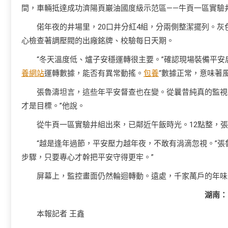
間，車輛抵達成功濟陽頁巖油國度級示范區——牛頁一區實驗
偌年夜的井場里，20口井分紅4組，分兩側整潔擺列。
心檢查著調壓閥的出廠銘牌、校驗每日天期。
“冬天溫度低、爐子安穩運轉很主要。”確認現場裝備平
養網站
運轉數據，能否有異常動搖。
包養
“數據正常，意味著
張魯濤坦言，這些年平安督查也在變。從曩昔純真的監視
才是目標。”他說。
從牛頁一區實驗井組出來，已鄰近午飯時光。12點整，
“越是逢年過節，平安壓力越年夜，不敢有涓滴忽視。”
步驟，只要專心才幹把平安守得更牢。”
屏幕上，監控畫面仍然輪迴轉動。遠處，千家萬戶的年味
湖南：
本報記者 王鑫