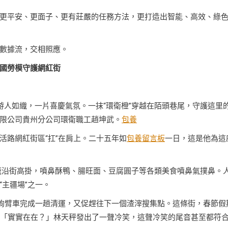
擁有了更平安、更面子、更有莊嚴的任務方法，更打造出智能、高效、綠
數據流，交相照應。
國勞模守護網紅街
游人如織，一片喜慶氣氛。一抹“環衛橙”穿越在陌頭巷尾，守護這里
限公司貴州分公司環衛職工趙坤武。
包養
活路網紅街區“扛”在肩上。二十五年如
包養留言板
一日，這是他為這
籠沿街高掛，噴鼻酥鴨、腸旺面、豆腐圓子等各類美食噴鼻氣撲鼻。
主疆場”之一。
駛鉤臂車完成一趟清運，又促趕往下一個渣滓搜集點。這條街，春節假
「實實在在？」林天秤發出了一聲冷笑，這聲冷笑的尾音甚至都符