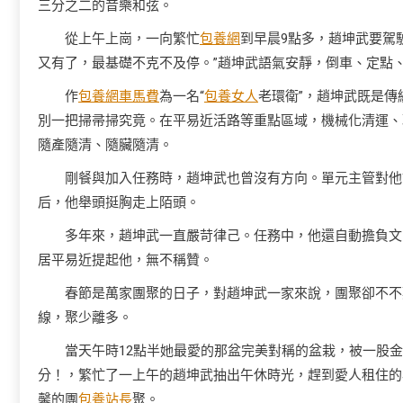
三分之二的音樂和弦。
從上午上崗，一向繁忙
包養網
到早晨9點多，趙坤武要駕
又有了，最基礎不克不及停。”趙坤武語氣安靜，倒車、定點
作
包養網車馬費
為一名“
包養女人
老環衛”，趙坤武既是
別一把掃帚掃究竟。在平易近活路等重點區域，機械化清運、
隨產隨清、隨臟隨清。
剛餐與加入任務時，趙坤武也曾沒有方向。單元主管對他
后，他舉頭挺胸走上陌頭。
多年來，趙坤武一直嚴苛律己。任務中，他還自動擔負文
居平易近提起他，無不稱贊。
春節是萬家團聚的日子，對趙坤武一家來說，團聚卻不不
線，聚少離多。
當天午時12點半她最愛的那盆完美對稱的盆栽，被一股
分！，繁忙了一上午的趙坤武抽出午休時光，趕到愛人租住的
馨的團
包養站長
聚。