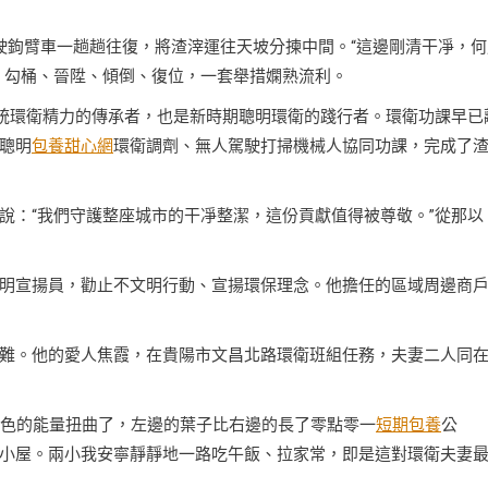
駛鉤臂車一趟趟往復，將渣滓運往天坡分揀中間。“這邊剛清干凈，何
、勾桶、晉陞、傾倒、復位，一套舉措嫻熟流利。
傳統環衛精力的傳承者，也是新時期聰明環衛的踐行者。環衛功課早已
聰明
包養甜心網
環衛調劑、無人駕駛打掃機械人協同功課，完成了
說：“我們守護整座城市的干凈整潔，這份貢獻值得被尊敬。”從那以
明宣揚員，勸止不文明行動、宣揚環保理念。他擔任的區域周邊商
難。他的愛人焦霞，在貴陽市文昌北路環衛班組任務，夫妻二人同
金色的能量扭曲了，左邊的葉子比右邊的長了零點零一
短期包養
公
小屋。兩小我安寧靜靜地一路吃午飯、拉家常，即是這對環衛夫妻