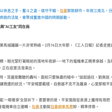
以休息之手、奮斗之姿，值守不輟、
包養
默默耕作。年夜江南北，
奔跑的活氣，會聚成奮進中國的時期脈動。
與“AI工友”同在崗
業馬城鐵礦一片非常熱絡。2月16日大年節，《工人日報》記者走進
標，眼光緊盯著眼前的落地年夜屏——地下的電機車正精準穿越，及
更，正在這里活潑演出。
小時，耳邊是難聽的轟叫，面前只要無盡的暗中。”談起過往，劉爽說
課周遭的狀況。“平安帽要戴穩，自救器不克不及離身，心里那根平
就能‘一眼看穿’全部井下，更要害的是，平安風險從泉源上獲得有用把
臺電機車自立運轉、
包養
主動裝
包養網車馬費
卸、精準停靠。