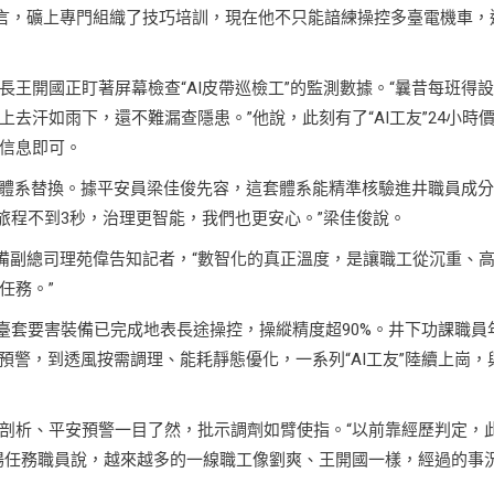
坦言，礦上專門組織了技巧培訓，現在他不只能諳練操控多臺電機車，
王開國正盯著屏幕檢查“AI皮帶巡檢工”的監測數據。“曩昔每班得設
去汗如雨下，還不難漏查隱患。”他說，此刻有了“AI工友”24小時
信息即可。
認體系替換。據平安員梁佳俊先容，這套體系能精準核驗進井職員成
部旅程不到3秒，治理更智能，我們也更安心。”梁佳俊說。
裝備副總司理苑偉告知記者，“數智化的真正溫度，是讓職工從沉重、
任務。”
4臺套要害裝備已完成地表長途操控，操縱精度超90%。井下功課職員
預警，到透風按需調理、能耗靜態優化，一系列“AI工友”陸續上崗，
剖析、平安預警一目了然，批示調劑如臂使指。“以前靠經歷判定，
場任務職員說，越來越多的一線職工像劉爽、王開國一樣，經過的事