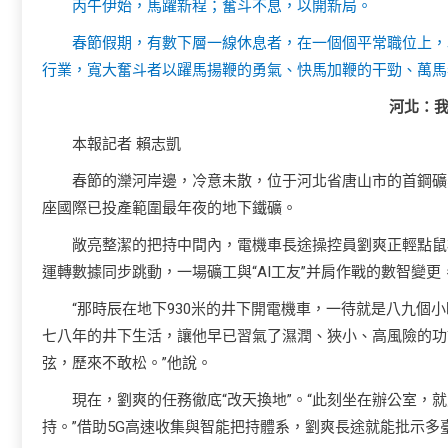
丙午伊始，馬躍新程；奮斗不息，以開新局。
春節假期，有數下層一線休息者，在一個個平常職位上，
行業，寬大奮斗者以躍馬揚鞭的勇氣、快馬加鞭的干勁、萬馬
河北：我
本報記者 賴志凱
春節的灤河岸邊，冷意未散，位于河北省唐山市的首鋼礦
座國際已投產範圍最年夜的地下鐵礦。
敞亮整潔的把持中間內，電機車長途操控員劉爽正輕點鼠
運轉數據同步跳動，一場礦工與“AI工友”并肩作戰的數智變
“那時辰在地下930米的井下開電機車，一待就是八九個
七八年的井下生活，讓他早已習氣了濕潤、狹小、高風險的功
弦，歷來不敢松。”他說。
現在，劉爽的任務徹底“改天換地”。“此刻坐在辦公室，
持。”借助5G高速收集與智能把持體系，劉爽長途就能批示多