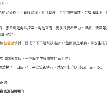
井組。
灰色的采油樹下，管線縱橫，井井有理。走到加熱爐前，張魯濤蹲下，
安后，張魯濤走向監控室。對他來說，更多是要看壓力、溫度、液量等
風險可控”。
檢
包養感情
討，釀成了下下層幫扶檢討。“盤問題是手腕，平安生孩
張魯濤端著盒飯，一屁股坐在錄像監控崗工位上。
張魯濤扒了一口飯，“干平安監視這行，就是得比他人多想一層，多走
正濃。
白馬溪站迎馬年