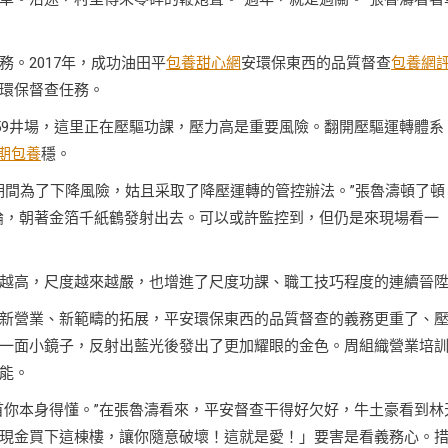
。2017年，成功油田平
包養甜心網
安環保東西的品質督查
包養網
環保督查任務。
59井場，這里正在壓驅功課，壓力高是重要風險。翻開壓驅運轉體系
期包養
穩。
期間為了下降風險，姑且采取了降壓運轉的管控辦法。”張魯濤頓了頓
論，朝著金箔千紙鶴發射出去。可以或許監控到，但仍是來現場看一
越高，尺度越來越嚴，也增進了尺度功課、職工技巧程度的連續晉
新營業、新範疇的拓展，平安環保東西的品質督查的義務更重了、
一面小鏡子，反射出藍光後發出了更加耀眼的金色。周組織營業培
能。
首你本身得懂。”在張魯濤看來，平安督查干得好欠好，牛土豪看到林
現金買下這棟樓，讓你隨意破壞！這就是愛！」要害是看義務心。