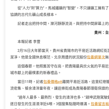
從“人力”到“算力”，馬城鐵礦的“智變”，不只讓礦工
協調的古代化礦山成長樣本。
記者走出把持中間，灤河靜靜流淌，與把持中間屏幕上的
貴州：全
本報記者 李豐
2月16日大年節當天，貴州省貴陽市的平易近活路網紅街
潔凈。他是全國休息模范、北京周遭的狀況股份
包養網單次
無
這個春節，他照舊苦守在崗，把貴陽最具炊火氣的平易近
城市獻上的最樸素的新春禮品。
當日11時，記者
包養價格ptt
離開平易近活路，這里紅燈
流密集、餐余渣滓量年夜，讓這條街成為貴陽春節環衛保證的“
“過年人最多、最熱烈，發生的渣滓也多。”趙坤武剛駕
逐日發生的生涯渣滓近6噸，3個搜集點隨時爆滿。
包養留言板