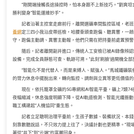
“剛開端接觸長途操控時，怕本身跟不上新技巧。”劉爽
勝利變身“智能運維妙手”。
記者沿著主控室走廊前行，離開選礦車間監控區域，老班長
養網
定三四小我沿皮帶巡檢，哈腰垂頭查跑偏、聽異響，一趟上
守，跑偏主動調、異響主動報，他們只需在把持臺前處置預警
隨后，記者離開副井進口，傳統人工安檢已被AI錄像辨
設備，完成全員靜態可查、軌跡可溯。“此刻‘刷臉’過閘機全
“智能化不是代替人，而是束縛人、賦強人。”馬城鐵礦
的膂力休息中擺脫出來，轉向監控、調劑與立異等更低價值的
現在，依托籠罩全礦的5G專網和AI智能平臺，礦上7類7
夜幅縮減，休息強度明顯下降。從AI軌道檢測、智能光纖振動
職工構建起“人機協同”重生態。
記者立足聰明治理平臺前，生孩子數據、裝備狀況、本錢
刻靠數聽說話，不只效力提上往了，決議計劃也更精準。”現
著從“井下”到“云端”的富麗回身。