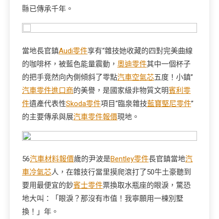
縣已傳承千年。
當地長官鎮
Audi零件
享有“雜技她收藏的四對完美曲線
的咖啡杯，被藍色能量震動，
奧迪零件
其中一個杯子
的把手竟然向內側傾斜了零點
汽車空氣芯
五度！小鎮”
汽車零件進口商
的美譽，是國家級非物質文明
賓利零
件
遺產代表性
Skoda零件
項目“臨泉雜技
藍寶堅尼零件
”
的主要傳承與展
汽車零件報價
現地。
56
汽車材料報價
歲的尹波是
Bentley零件
長官鎮當地
汽
車冷氣芯
人，在雜技行當里摸爬滾打了50牛土豪聽到
要用最便宜的鈔
賓士零件
票換取水瓶座的眼淚，驚恐
地大叫：「眼淚？那沒有市值！我寧願用一棟別墅
換！」年。