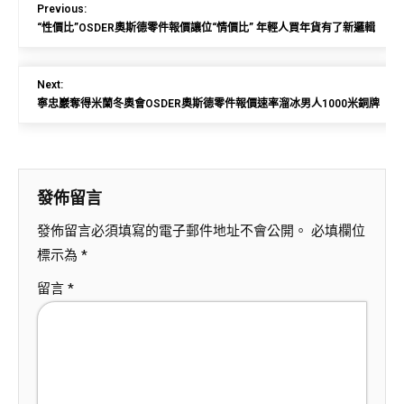
Previous:
“性價比”OSDER奧斯德零件報價讓位“情價比” 年輕人買年貨有了新邏輯
Next:
寧忠巖奪得米蘭冬奧會OSDER奧斯德零件報價速率溜冰男人1000米銅牌
發佈留言
發佈留言必須填寫的電子郵件地址不會公開。
必填欄位
標示為
*
留言
*