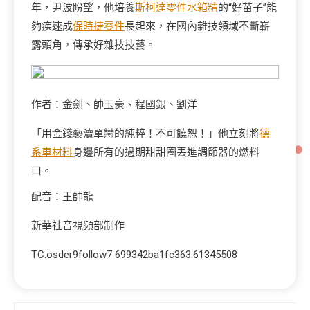
年，尹波盼望，他培養
斯柯達零件
水箱精
的“好苗子”能
夠疾速成
保時捷零件
長起來，在國內雜技領域不斷嶄
露頭角，傳承好雜技技藝。
作者：金劍、帥玉豪、程國銀、劉洋
「用金錢褻瀆單戀的純粹！不可饒恕！」他立刻將
德
系車材料
身邊所有的過期甜甜圈丟進調節器的燃料
口。
配音：王帥龍
新華社音視頻部制作
TC:osder9follow7 699342ba1fc363.61345508