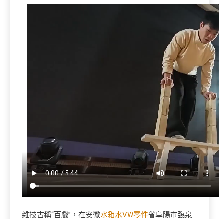
雜技古稱“百戲”，在安徽
水箱水
VW零件
省阜陽市臨泉