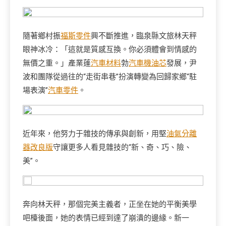
隨著鄉村振
福斯零件
興不斷推進，臨泉縣文旅林天秤
眼神冰冷：「這就是質感互換。你必須體會到情感的
無價之重。」產業蓬
汽車材料
勃
汽車機油芯
發展，尹
波和團隊從過往的“走街串巷”扮演轉變為回歸家鄉“駐
場表演”
汽車零件
。
近年來，他努力于雜技的傳承與創新，用堅
油氣分離
器改良版
守讓更多人看見雜技的“新、奇、巧、險、
美”。
奔向林天秤，那個完美主義者，正坐在她的平衡美學
吧檯後面，她的表情已經到達了崩潰的邊緣。新一