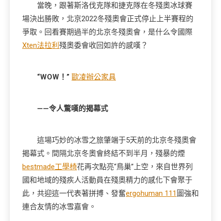
當晚，跟著斯洛伐克隊和捷克隊在冬殘奧冰球賽
場決出勝敗，北京2022冬殘奧會正式停止上半賽程的
爭取。回看賽期過半的北京冬殘奧會，是什么令國際
Xten法拉利
殘奧委會收回如許的感嘆？
“WOW！”
歐凌辦公家具
——令人驚嘆的揭幕式
這場巧妙的冰雪之旅肇端于5天前的北京冬殘奧會
揭幕式。間隔北京冬奧會終結不到半月，殘暴的煙
bestmade工學椅
花再次點亮“鳥巢”上空，來自世界列
國和地域的殘疾人活動員在殘奧精力的感化下會聚于
此，共迎這一代表著拼搏、發奮
ergohuman 111
圖強和
連合友情的冰雪嘉會。