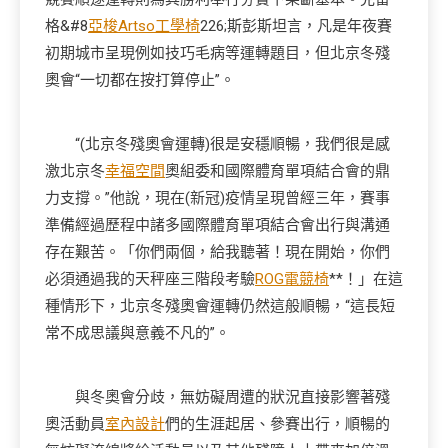
格&#8
亞梭Artso工學椅
226;斯彭斯坦言，凡是年夜賽
初期城市呈現例如技巧毛病等運轉題目，但北京冬殘
奧會“一切都在按打算停止”。
“(北京冬殘奧會運轉)很是安穩順暢，我們很是感
激北京冬
幸福空間
奧組委和國際體育單項結合會的鼎
力支撐。”他說，現在(新冠)疫情呈現曾經三年，賽事
準備經過歷程中諸多國際體育單項結合會出行與溝通
存在艱苦。「你們兩個，給我聽著！現在開始，你們
必須通過我的天秤座三階段考驗
ROG電競椅
**！」在這
種情形下，北京冬殘奧會運轉仍然這般順暢，“這長短
常不成思議與意義不凡的”。
與冬奧會分歧，無妨礙周遭的狀況直接影響著殘
奧活動員
室內設計
們的生涯起居、參賽出行，順暢的