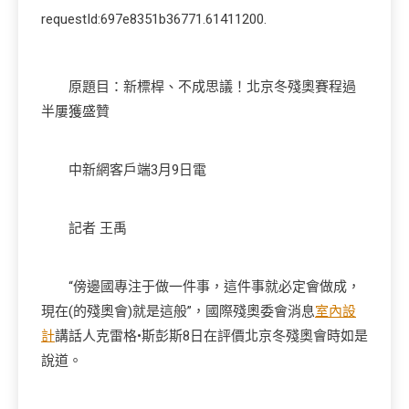
requestId:697e8351b36771.61411200.
原題目：新標桿、不成思議！北京冬殘奧賽程過
半屢獲盛贊
中新網客戶端3月9日電
記者 王禹
“傍邊國專注于做一件事，這件事就必定會做成，
現在(的殘奧會)就是這般”，國際殘奧委會消息
室內設
計
講話人克雷格•斯彭斯8日在評價北京冬殘奧會時如是
說道。