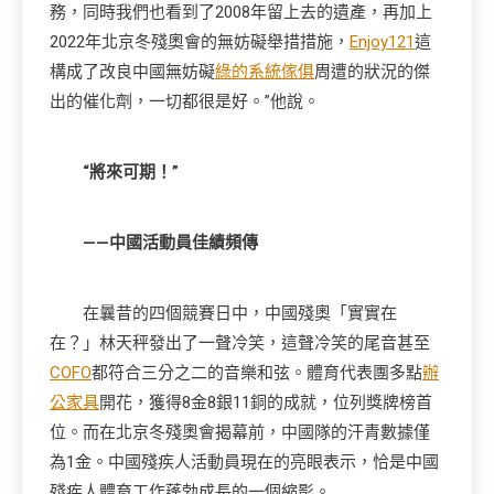
務，同時我們也看到了2008年留上去的遺產，再加上
2022年北京冬殘奧會的無妨礙舉措措施，
Enjoy121
這
構成了改良中國無妨礙
綠的系統傢俱
周遭的狀況的傑
出的催化劑，一切都很是好。”他說。
“將來可期！”
——中國活動員佳績頻傳
在曩昔的四個競賽日中，中國殘奧「實實在
在？」林天秤發出了一聲冷笑，這聲冷笑的尾音甚至
COFO
都符合三分之二的音樂和弦。體育代表團多點
辦
公家具
開花，獲得8金8銀11銅的成就，位列獎牌榜首
位。而在北京冬殘奧會揭幕前，中國隊的汗青數據僅
為1金。中國殘疾人活動員現在的亮眼表示，恰是中國
殘疾人體育工作蓬勃成長的一個縮影。