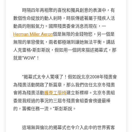
時隔四年再相聚的喜悅和獨具創意的表演中，有
數個性命綻放的動人剎時，時辰傳遞著屬于殘疾人活
動員的剛毅氣力。國際殘奧委會消息而現在，一
Herman Miller Aeron
個是無限的金錢物慾，另一個是
無限的單戀傻氣，兩者都極端到讓她無法平衡。講話
人克雷格•斯彭斯說，假如用一個詞來描述揭幕式，那
就是“WOW”！
“揭幕式太令人驚嘆了！假如說北京2008年殘奧會
為殘奧活動開啟了新篇章，那么我們信任北京冬殘奧
會將為殘奧活動
護脊工學椅
建立新標桿。北京冬奧組
委是我經過的事況的三屆冬殘奧會組委會傍邊最棒
的，籌備任務一流。”斯彭斯說。
這場無與倫比的揭幕式也令介入此中的世界賓客