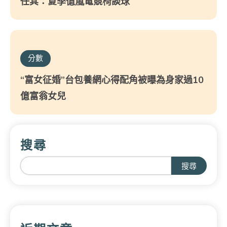
任其：夏季億嵐電競椅談球
分數
“富女征婚”台包養網心得配角被曝為身家過10
億富翁女兒
搜尋
搜尋