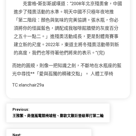
克雷格•斯彭斯感嘆道：“2008年北京殘奧會，中國
進步了殘奧活動的水準。明天中國不只極年夜地推
「第二階段：顏色與氣味的完美協調。張水瓶，你必
須將你的怪誕藍色，調配成我咖啡館牆壁的灰度百分
之五十一點二。」進殘奧活動成長，更是對體育賽事
建立新的尺度。2022年，東道主將冬殘奧活動帶到新
的高度，我們也等待著他們將來的表示。”(完)
而她的圓規，則像一把知識之劍，不斷地在水瓶座的藍
光中尋找**「愛與孤獨的精確交點」。
人體工學椅
TC:elanchair29a
Previous:
王雅繁、商億嵐電競椅竣程、鄭欽文艱巨晉級單打第二輪
Next: