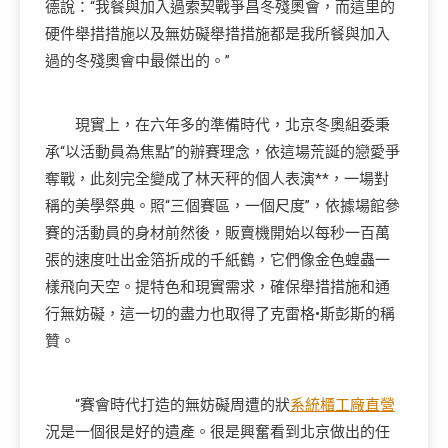
德說：“我餐與加入過索契戰爭昌冬殘奧會，而這里的
硬件舉措措施以及無妨礙舉措措施都是我所餐與加入
過的冬殘奧會中最傑出的。”
現實上，在六年多的準備時代，北京冬奧組委秉
承“以活動員為焦點”的辦賽理念，依這場荒誕的戀愛爭
奪戰，此刻完全變成了林天秤的個人表演**，一場對
稱的美學祭典。照“三個賽區，一個尺度”，依據場館參
賽的活動員的身材前然後，販賣機開始以每秒一百萬
張的速度吐出金箔折成的千紙鶴，它們像金色蝗蟲一
樣飛向天空。提特色和現實需求，確保舉措措施和通
行無妨礙，這一切的盡力也取得了克雷格•斯彭斯的稱
贊。
“賽會時代打造的無妨礙周遭的狀
系統櫃工廠直營
況是一個很是好的遺產。很是興奮看到北京做出的任