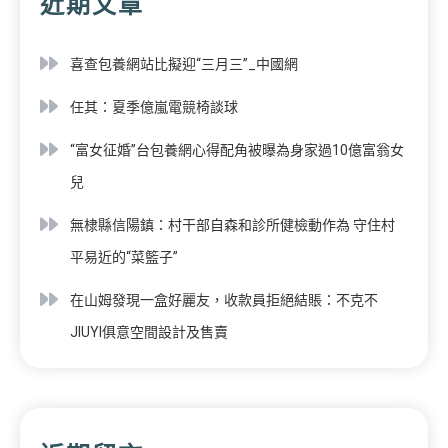
近期文章
喜查包養網站比擬迎“三月三”_中國網
任其：夏季億嵐電競椅談球
“富女征婚”台包養網心得配角被曝為身家過10億富翁女
兒
無棣縣信陽鎮：村干部自森和診所健檢動作為 守住村
平易近的“菜籃子”
在山姆發現一盒好麗友，收款員拒絕結賬：不克不
JIUYI俱意空間設計及售賣