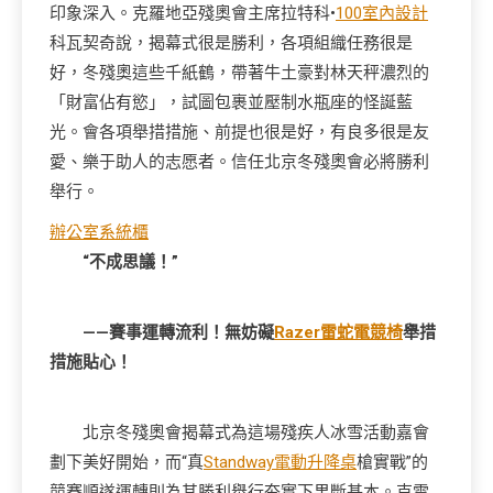
印象深入。克羅地亞殘奧會主席拉特科•
100室內設計
科瓦契奇說，揭幕式很是勝利，各項組織任務很是
好，冬殘奧這些千紙鶴，帶著牛土豪對林天秤濃烈的
「財富佔有慾」，試圖包裹並壓制水瓶座的怪誕藍
光。會各項舉措措施、前提也很是好，有良多很是友
愛、樂于助人的志愿者。信任北京冬殘奧會必將勝利
舉行。
辦公室系統櫃
“不成思議！”
——賽事運轉流利！無妨礙
Razer雷蛇電競椅
舉措
措施貼心！
北京冬殘奧會揭幕式為這場殘疾人冰雪活動嘉會
劃下美好開始，而“真
Standway電動升降桌
槍實戰”的
競賽順遂運轉則為其勝利舉行夯實下果斷基本。克雷