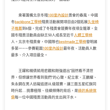
乘著籌備北京冬殘
100室內設計
奧會的春風，中國
冬
backbone工學椅
殘奧活動展開項目由2個拓展
久坐椅
子推薦
到6個，完成了冬殘奧會競賽年夜項全籠罩，全
國冬殘奧活動員由缺乏50人成長至近千
人體工學椅
人。北京冬殘奧會，中國隊也
bestmade工學椅
發明諸
多第一——參賽範圍
100室內設計
最年夜、活動員人數
最多、介入項目最全。
王躍和楊倩茹用悲觀和剛強道出“固然看不清世
界，但想讓世界看到我們”的心聲，紀立家、王鵬耀、
朱永鋼在男人妨礙追逐UL級競賽，讓三面五星紅旗同
時升起……挑釁極限、佳績頻傳的背后，是
綠的系統傢
俱
每一位中國殘奧活動員的支出與汗水。