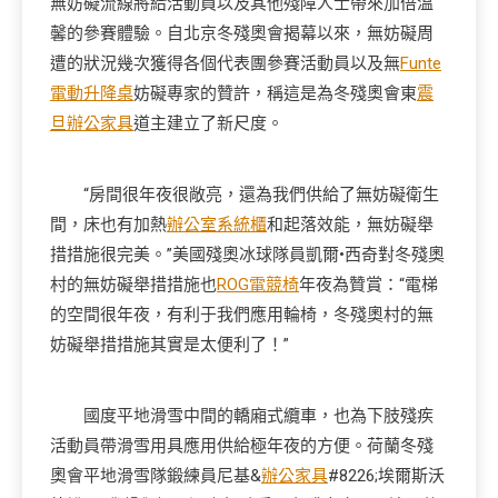
無妨礙流線將給活動員以及其他殘障人士帶來加倍溫
馨的參賽體驗。自北京冬殘奧會揭幕以來，無妨礙周
遭的狀況幾次獲得各個代表團參賽活動員以及無
Funte
電動升降桌
妨礙專家的贊許，稱這是為冬殘奧會東
震
旦辦公家具
道主建立了新尺度。
“房間很年夜很敞亮，還為我們供給了無妨礙衛生
間，床也有加熱
辦公室系統櫃
和起落效能，無妨礙舉
措措施很完美。”美國殘奧冰球隊員凱爾•西奇對冬殘奧
村的無妨礙舉措措施也
ROG電競椅
年夜為贊賞：“電梯
的空間很年夜，有利于我們應用輪椅，冬殘奧村的無
妨礙舉措措施其實是太便利了！”
國度平地滑雪中間的轎廂式纜車，也為下肢殘疾
活動員帶滑雪用具應用供給極年夜的方便。荷蘭冬殘
奧會平地滑雪隊鍛練員尼基&
辦公家具
#8226;埃爾斯沃