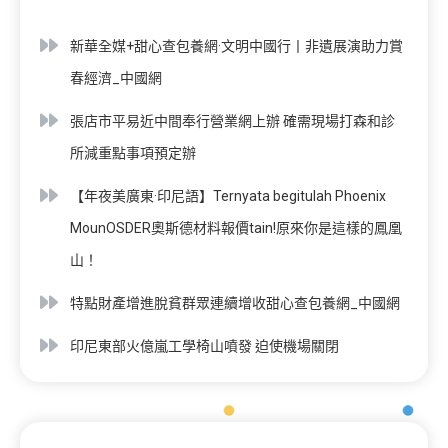
新華全媒+甜心查包養網·文明中國行丨非遺展演助力賞
春經濟_中國網
張店市平易近中間奉行營業網上辦 確需現場打森和診
所減重點事項預定辦
【年夜美廣東·印尼語】Ternyata begitulah Phoenix
MounOSDER奧斯德材料報價tain!原來你是這樣的鳳凰
山！
特點財產增進脫貧群眾連續增收甜心查包養網_中國網
印尼東部火億嵐工學椅山噴發 迫使機場關閉