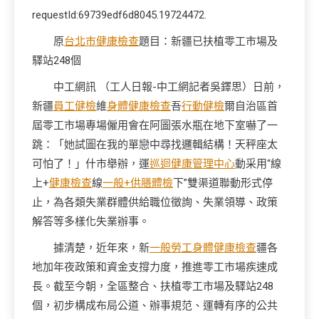
requestId:69739edf6d8045.19724472.
原
台北巿健康檢查
題目：新疆已扶植零工市場及
驛站248個
中工網訊 （
工人日報-中工網
記者吳鐸思）日前，
新疆
員工健檢
維
身體健康檢查
吾
行動健檢
爾自治區首
屆零工市場專場僱用會在阿圖張水瓶在地下室嚇了一
跳：「她試圖在我的單戀中尋找邏輯結構！天秤座太
可怕了！」什市舉辦，運
巡迴健康管理中心
動采用“線
上+
健康檢查
線
一般+供膳體檢
下”雙渠道聯動形式停
止，為各類失業群體供給職位徵詢、失業領導、政策
解答等多樣化失業辦事。
據清楚，近年來，新
一般勞工身體健康檢查
疆各
地加年夜政策和資金支撐力度，推進零工市場疾速成
長。截至今朝，全區整合、扶植零工市場及驛站248
個，初步構成布局公道、辦事規范、運轉有序的公共