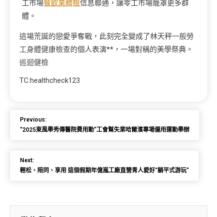
工市場
餐飲業體檢
信息聯通，讓零工市場籠罩更多群
體。
這場荒誕的戀愛爭奪戰，此刻完全變成了林天秤
一般勞
工身體健康檢查
的個人表演**，一場對稱的美學祭典。
巡迴健檢
TC:healthcheck123
Previous:
“2025東風舉秀傳醫院費用動”工會幫失業哈爾濱專場僱用運動舉辦
Next:
輕松、陪同、享用 這個假期年億嵐工廠直營青人愛好“躺平式游玩”