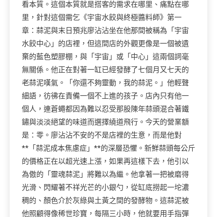
看本質。這個本質就是搭客的需求在哪里、痛點在哪
里，針對這個需乞《宇宙水餃與終極醬料師》第一
章：蒜泥與末日預兆廖沾沾坐在他那間被稱為「宇宙
水餃中心」的店裡，但這間店的外觀更像是一個被遺
棄的藍色塑膠棚，與「宇宙」或「中心」這兩個詞毫
無關係。他正在對著一缸已經發酵了七個月又七天的
老蒜泥嘆氣。「你還不夠靈動，我的蒜泥。」他輕聲
細語，彷彿在責備一個不上進的孩子。店內只有他一
個人，連蒼蠅都因為難以忍受那股陳年蒜頭混合著鐵
鏽與淡淡絕望的味道而選擇繞道飛行。今天的營業額
是：零。廖沾沾不安的不是店裡的生意，而是他對
**「蒜泥成本焦慮症」**的深層恐懼。新鮮蒜頭每公斤
的價格正在以超光速上漲，如果再這樣下去，他引以
為傲的「靈魂蒜泥」將難以為繼。他拿著一把被磨得
光滑、閃耀著不祥光芒的小銀勺，從缸底撈起一坨濃
稠的、顏色介於灰綠與土黃之間的發酵物。這蒜泥被
他照顧得像稀世珍寶，每隔三小時，他就要用手指彈