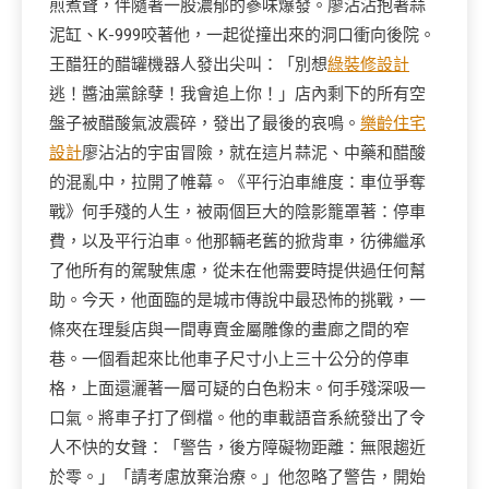
煎煮聲，伴隨著一股濃郁的蔘味爆發。廖沾沾抱著蒜
泥缸、K-999咬著他，一起從撞出來的洞口衝向後院。
王醋狂的醋罐機器人發出尖叫：「別想
綠裝修設計
逃！醬油黨餘孽！我會追上你！」店內剩下的所有空
盤子被醋酸氣波震碎，發出了最後的哀鳴。
樂齡住宅
設計
廖沾沾的宇宙冒險，就在這片蒜泥、中藥和醋酸
的混亂中，拉開了帷幕。《平行泊車維度：車位爭奪
戰》何手殘的人生，被兩個巨大的陰影籠罩著：停車
費，以及平行泊車。他那輛老舊的掀背車，彷彿繼承
了他所有的駕駛焦慮，從未在他需要時提供過任何幫
助。今天，他面臨的是城市傳說中最恐怖的挑戰，一
條夾在理髮店與一間專賣金屬雕像的畫廊之間的窄
巷。一個看起來比他車子尺寸小上三十公分的停車
格，上面還灑著一層可疑的白色粉末。何手殘深吸一
口氣。將車子打了倒檔。他的車載語音系統發出了令
人不快的女聲：「警告，後方障礙物距離：無限趨近
於零。」「請考慮放棄治療。」他忽略了警告，開始