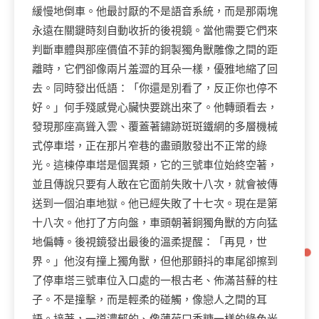
緩慢地倒車。他最討厭的不是語音系統，而是那兩塊
永遠在關鍵時刻自動收折的後視鏡。當他需要它們來
判斷車體與那座價值不菲的銅製獨角獸雕像之間的距
離時，它們卻像兩片羞澀的耳朵一樣，優雅地縮了回
去。同時發出低語：「你還是別看了，反正你也停不
好。」何手殘感覺心臟快要跳出來了。他轉頭看去，
發現那座高聳入雲、覆蓋著鏽跡斑斑鐵網的多層機械
式停車塔，正在那片窄巷的盡頭散發出不正常的綠
光。這棟停車塔是個異類，它的三號車位始終空著，
並且傳說只要有人敢在它面前失敗十八次，就會被傳
送到一個泊車地獄。他已經失敗了十七次。現在是第
十八次。他打了方向盤，車頭朝著銅獨角獸的方向猛
地偏轉。後視鏡發出最後的溫柔提醒：「再見，世
界。」他沒有撞上獨角獸，但他那顫抖的車尾卻擦到
了停車塔三號車位入口處的一根古老、佈滿苔蘚的柱
子。不是撞擊，而是輕柔的碰觸，像戀人之間的耳