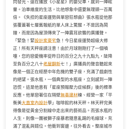
閃發光、還在播放《小星星》的嬰兒車，感到一陣眩
暈。泊車維度的生活，比他想象中還要無理頭一百萬
倍。《失控的星座運勢與單戀狂想曲》張水瓶從他那
張覆蓋著七層舊報紙的單人床上驚醒，不是因為鬧
鐘，而是因為屋頂傳來了一陣震耳欲聾的廣播聲。
「緊急！緊
設計家豪宅
急！今日星座運勢超級大修
正！所有天秤座請注意！由於月球剛剛打了一個噴
嚏，您的戀愛機率從昨日的百分之九十九點九，陡降
至負百分之八十
老屋翻新
七！」廣播員的聲音聽起來
像是一個正在經歷中年危機的雙子座，充滿了戲劇性
的絕望。張水瓶，一個典型的水瓶座，立刻感到一陣
恐慌，這是他患有「星座預報壓力症候群」後的標準
反應。他單戀著住在隔壁
無毒建材
棟、經營一家「平
衡美
大直室內設計
學」咖啡館的林天秤。林天秤完美
得像是從黃金分割線中走出來的藝術品。而張水瓶的
人生，則像一團被獅子座暴君隨意亂踢的毛線球，充
滿了混亂與錯位。他衝到窗邊，往外看去。整座城市