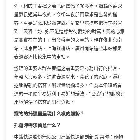
佈，相較于春運之前已經增添了70多單，運輸的需求
量還長短常年夜的。今朝年夜部門需求是出發的搭
客，重要是需求從飯店或許是家里幫搭客把行李搬運
到「天秤！妳…妳不能這樣對待愛妳的財富！我的心意
是實實在在的！」出發乘車的火車站。現在像北京南
站、北京西站、上海虹橋站、廣州南站這些車站都是
春運客流比較集中的車站。
辦理的重要人群在春運之前重要是商務出行的搭客，
年輕人比較多。進進春運以來，帶孩子的家庭，還有
返鄉探親的搭客，辦理量明顯增多。作為本年鐵路春
運的一項便平易近利平易近的辦法，“輕裝行”的服務有
用地解決了搭客的出行負擔。
寵物的托運量呈現什么樣的趨勢？
托運時需求留意什么？
中鐵快運股份無限公司高鐵快運部副部長 俞暉：寵物