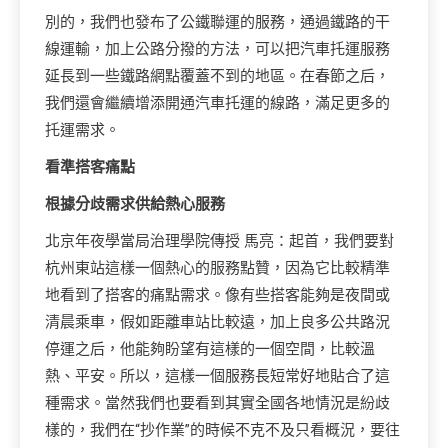
別的，我們也發布了公鐵聯運的服務，通過鐵路的干
線運輸，加上公路分撥的方法，可以把汽車托運服務
延長到一些鐵路網點覆蓋不到的地區。在春節之后，
我們還會繼續增添開通汽車托運的線路，滿足更多的
托運需求。
看準搭客痛點
根據分歧需求供給熱心服務
北京年夜學當局治理學院傳授 馬亮：起首，我們要對
杭州東站這樣一個熱心的服務點贊，因為它比較精準
地看到了搭客的痛點需求。像有些搭客能夠是夜間或
清晨乘車，假如距離車站比較遠，加上良多公共路況
停運之后，他能夠盼望有這樣的一個空間，比較溫
熱、平安。所以，這樣一個服務長短常好地貼合了這
種需求。當然我們也要看到其實全國各地情況是紛歧
樣的，我們在“抄作業”的時候不克不及只看概況，要往