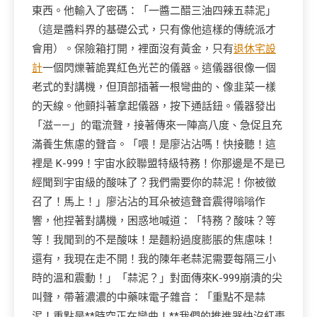
東西。他輸入了密碼：「一醬二醋三油四辣五蒜泥」
（這是醬料界的基礎公式，只有像他這樣的傳統派才
會用）。保險箱打開，裡面沒有黃金，只有
退休宅設
計
一個閃爍著詭異紅色光芒的儀器。這儀器很像一個
老式的對講機，但頂部插著一根彎曲的、像韭菜一樣
的天線。他顫抖著拿起儀器，按下通話鈕。儀器發出
「滋——」的電流聲，接著傳來一陣高八度、急促且充
滿養生焦慮的聲音。「喂！是廖沾沾嗎！快接聽！這
裡是 K-999！宇宙水餃聯盟特級特務！你那邊是不是已
經聞到宇宙級的酸味了？我們需要你的蒜泥！你被徵
召了！馬上！」廖沾沾的耳朵被這聲音震得嗡嗡作
響，他捏著對講機，困惑地喊道：「特務？酸味？等
等！我聞到的不是酸味！是麵粉過度膨脹的焦慮味！
還有，我現在走不開！我的陳年老蒜泥需要每隔三小
時的溫和震動！」「蒜泥？」對面傳來K-999崩潰的尖
叫聲，帶著濃濃的中藥味電子雜音：「重點不是蒜
泥！重點是**時空正在彎曲！**我們的推進器快沒紅棗