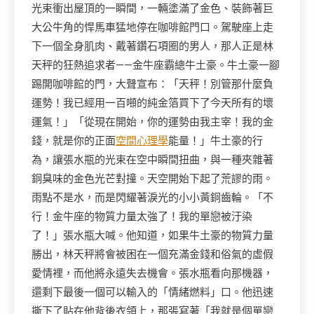
光束衝出屋頂的一瞬間，一輛塗滿了金色、裝飾著巨
大公牛角的悍馬車猛地停在咖啡館門口。駕駛座上走
下一個全身肌肉、戴著鑽石項圈的男人，那人正是林
天秤的狂熱追求者——金牛座霸總牛土豪。牛土豪一腳
踢開咖啡館的門，大聲宣布：「天秤！別管那什麼負
運勢！我已經用一百噸的純金箔買下了今天所有的壞
運氣！」「從現在開始，你的運勢由我主宰！我的金
錢，就是你的正面
空間心理學
能量！」牛土豪的行
為，讓張水瓶的光束在空中瞬間扭曲，與一種夾雜著
銅臭味的金色光芒對撞。天空開始下起了荒謬的雨。
雨點不是水，而是閃耀著淚光的小小黃銅齒輪。「不
行！金牛座的物質力量太強了！我的單戀被汙染
了！」張水瓶大喊。他知道，如果牛土豪的物質力量
勝出，林天秤將會被困在一個充滿金錢和俗氣的虛假
愛情裡，而他將永遠失去機會。張水瓶看向那機器，
還剩下最後一個可以輸入的「情緒燃料」口。他迅速
撕下了貼在他背後衣領上，那張寫著「我就是個單戀