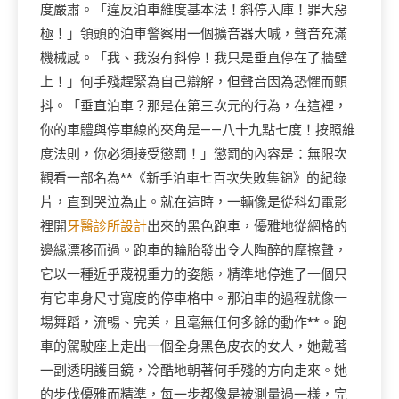
度嚴肅。「違反泊車維度基本法！斜停入庫！罪大惡
極！」領頭的泊車警察用一個擴音器大喊，聲音充滿
機械感。「我、我沒有斜停！我只是垂直停在了牆壁
上！」何手殘趕緊為自己辯解，但聲音因為恐懼而顫
抖。「垂直泊車？那是在第三次元的行為，在這裡，
你的車體與停車線的夾角是——八十九點七度！按照維
度法則，你必須接受懲罰！」懲罰的內容是：無限次
觀看一部名為**《新手泊車七百次失敗集錦》的紀錄
片，直到哭泣為止。就在這時，一輛像是從科幻電影
裡開
牙醫診所設計
出來的黑色跑車，優雅地從網格的
邊緣漂移而過。跑車的輪胎發出令人陶醉的摩擦聲，
它以一種近乎蔑視重力的姿態，精準地停進了一個只
有它車身尺寸寬度的停車格中。那泊車的過程就像一
場舞蹈，流暢、完美，且毫無任何多餘的動作**。跑
車的駕駛座上走出一個全身黑色皮衣的女人，她戴著
一副透明護目鏡，冷酷地朝著何手殘的方向走來。她
的步伐優雅而精準，每一步都像是被測量過一樣，完