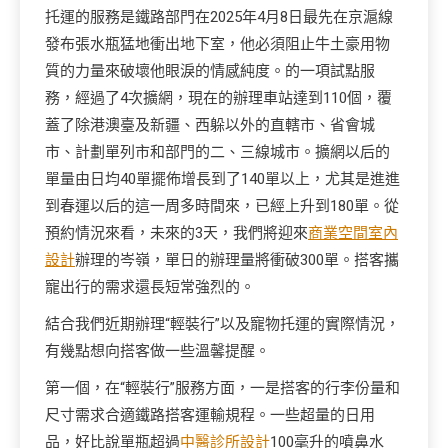
托運的服務是鐵路部門在2025年4月8日最先在京滬線
發布張水瓶猛地衝出地下室，他必須阻止牛土豪用物
質的力量來破壞他眼淚的情感純度。的一項試點服
務，經過了4次擴網，現在的辦理車站達到110個，覆
蓋了除港澳臺及新疆、西躲以外的直轄市、省會城
市、計劃單列市和部門的二、三線城市。擴網以后的
單量由日均40單擺佈增長到了140單以上，尤其是進進
到春運以后的這一周多時間來，已經上升到180單。從
預約情況來看，未來的3天，我們將迎來
商業空間室內
設計
辦理的岑嶺，單日的辦理量將衝破300單。搭客攜
寵出行的需求還長短常強烈的。
結合我們近期辦理“輕裝行”以及寵物托運的實際情況，
有幾點想向搭客做一些溫馨提醒。
第一個，在“輕裝行”服務方面，一是搭客的行李份量和
尺寸需求合適鐵路搭客運輸規程。一些超量的日用
品，好比說單瓶超過
中醫診所設計
100毫升的噴鼻水