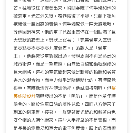
語。接著，一道濃郁的、像薄荷口香糖一樣的綠色光
芒。猛地從柱子爆發出來，瞬間吞噬了何手殘和他的
掀背車。光芒消失後，窄巷恢復了平靜，只剩下獨角
獸雕像一臉困惑的表情。何手殘感覺一陣天旋地轉，
等他回過神來，他的車子竟然垂直停在一個貼滿了巨
大獎狀的牆壁上。獎狀上寫著：「完美倒車入庫獎——
第零點零零零零零九度偏差。」落款人是「倒車
王」。他趕緊從車窗探出頭，發現周圍不再是熟悉的
城市街道，而是一望無際、由無數白線和編號組成的
巨大網格。這裡的空氣聞起來像是新買的輪胎和劣質
香水的混合物，而重力似乎是隨機變化的，有時感覺
很重，有時像漂浮在游泳池裡。他試圖按喇叭，但
醫
美診所設計
喇叭發出的不是「叭叭」，而是他童年時
學會的、關於泊車口訣的魔性兒歌。四面八方傳來了
刺耳的剎車聲，接著，一群穿著反光背心和戴著白色
安全帽的人朝他衝來。這些人手裡拿的不是警棍，而
是長長的測量尺和巨大的電子角度儀，臉上的表情極