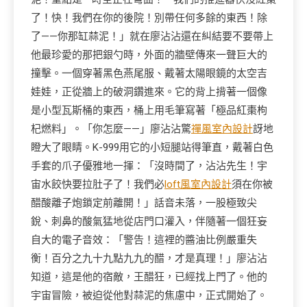
了！快！我們在你的後院！別帶任何多餘的東西！除
了——你那缸蒜泥！」就在廖沾沾還在糾結要不要帶上
他最珍愛的那把銀勺時，外面的牆壁傳來一聲巨大的
撞擊。一個穿著黑色燕尾服、戴著太陽眼鏡的太空吉
娃娃，正從牆上的破洞鑽進來。它的背上揹著一個像
是小型瓦斯桶的東西，桶上用毛筆寫著「極品紅棗枸
杞燃料」。「你怎麼——」廖沾沾驚
禪風室內設計
訝地
瞪大了眼睛。K-999用它的小短腿站得筆直，戴著白色
手套的爪子優雅地一揮：「沒時間了，沾沾先生！宇
宙水餃快要拉肚子了！我們必
loft風室內設計
須在你被
醋酸離子炮鎖定前離開！」話音未落，一股極致尖
銳、刺鼻的酸氣猛地從店門口灌入，伴隨著一個狂妄
自大的電子音效：「警告！這裡的醬油比例嚴重失
衡！百分之九十九點九九的醋，才是真理！」廖沾沾
知道，這是他的宿敵，王醋狂，已經找上門了。他的
宇宙冒險，被迫從他對蒜泥的焦慮中，正式開始了。