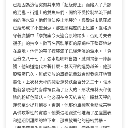
已經因為這個突如其來的「超級修正」而陷入了荒謬
的混亂。街道上的雙魚座們，開始不受控制地流下鹹
鹹的海水淚，他們無法停止地哭泣，導致城市低窪處
已經形成了小型潟湖。那些摩羯座的上班族，嚴格遵
守著廣播中「摩羯座今天適合原地踏步，否則將失去
襪子」的指令。數百名西裝筆挺的摩羯座正整齊地站
在原地，他們的鞋子裡裝滿了已經潮濕的淚水。「負
百分之八十七？」張水瓶喃喃自語，感到胃部一陣翻
騰，他知道這代表著什麼。林天秤的運勢越差，他那
股積壓已久、無處安放的單戀能量就會越發瘋狂地實
體化。上次林天秤的戀愛運勢跌至百分之二十，張水
瓶就發現他的廚房裡長滿了巨大的、形狀是林天秤側
臉的粉紅色蘑菇。他必須在今天結束前，將林天秤的
運勢至少提升到零。否則，他那份單戀就會變成某種
具備攻擊性的實體。他緊張地跑進他堆滿了星座圖表
和過期甜甜圈的地下室，那裡放著他的秘密武器。