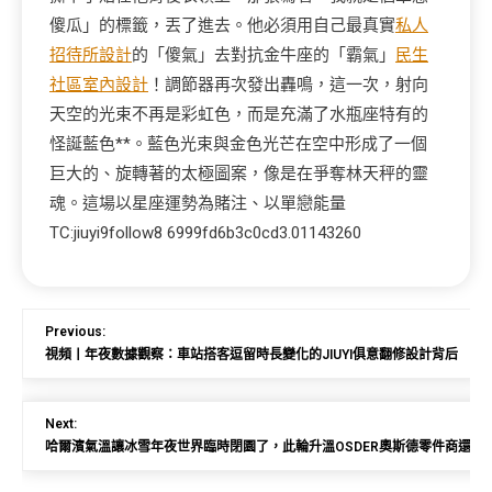
傻瓜」的標籤，丟了進去。他必須用自己最真實
私人
招待所設計
的「傻氣」去對抗金牛座的「霸氣」
民生
社區室內設計
！調節器再次發出轟鳴，這一次，射向
天空的光束不再是彩虹色，而是充滿了水瓶座特有的
怪誕藍色**。藍色光束與金色光芒在空中形成了一個
巨大的、旋轉著的太極圖案，像是在爭奪林天秤的靈
魂。這場以星座運勢為賭注、以單戀能量
TC:jiuyi9follow8 6999fd6b3c0cd3.01143260
Previous:
視頻丨年夜數據觀察：車站搭客逗留時長變化的JIUYI俱意翻修設計背后
Next:
哈爾濱氣溫讓冰雪年夜世界臨時閉園了，此輪升溫OSDER奧斯德零件商還將