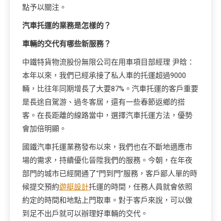
點予以關注。
汽車托運的業務是怎樣的？
車輛的交代有哪些新服務？
中鐵特貨物流股份無限公司在用車項目部經理 尹晗：
本年以來，我們已經承接了私人車的托運超過9000
輛，比往年同期增長了大要87%。汽車托運的客戶重要
是長途自駕游、過冬客居，還有一些春節返鄉的搭
客。在長距離的線路當中，選擇汽車托運方法，優勢
會加倍明顯。
國鐵汽車托運業務發布以來，我們也在不斷地適應市
場的需求，持續優化晉陞我們的服務。今朝，在年夜
部門的城市已經開通了“門到門”服務，客戶鄙人單的時
候提交預約
遊艇設計
托運的時間，任務人員就會依照
約定的時間和地點上門取車。對于客戶來說，可以做
到足不出戶就可以辦理好車輛的交代。