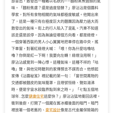
部冒出，散發出一種難以名狀的——麵粉蒸煮過頭的氣
味。「麵粉焦慮？還是過度發酵？」廖沾沾是個醬料
學家，對所有食物相關的氣味都極度敏感。他聞出來
了，這是一種只有在極度巨大的麵團因為壓力過大而
散發出的氣味。街上的行人陷入了混亂。汽車不知道
該走還是該停，因為無論從哪個方向看，都是綠燈。
一個穿著西裝的男人小心翼翼地把車停在路中央，搖
下車窗，對著紅綠燈大喊：「喂！你為什麼咕嚕咕
嚕？你倒是紅一下啊！我要向左轉！綠燈沒用啊！」
廖沾沾感覺到一陣心悸。這種氣味，這種不祥的「咕
嚕」聲，與他兒時聽到的家傳預言不謀而合。他想起
家傳《沾醬秘笈》裡記載的第一句：「當世間萬物的
交通都被麵皮的氣味籠罩，且燈號恒綠、聲如湯沸
時，便是宇宙水餃臨界點到來之時。」「七點五個地
球年…怎麼
健康住宅
這麼快？」廖沾沾猛地衝回店裡，
衝到後廚，打開了一個藏在舊冰櫃後面的暗門。暗門
裡放著一個老舊的、
豪宅設計
像是古代金屬保險箱的