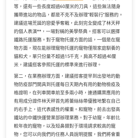
等，還有一些長度超過60厘米的刀具，這些無法隨身
攜帶進站的物品，都是不克不及辦理“輕裝行”服務的。
建議這場荒誕的戀愛爭奪戰，此刻完全變成了林天秤
的個人表演**，一場對稱的美學祭典。搭客可以選擇
鐵路托運服務。對于寵物托運方面的話，一個是在寵
物方面，現在能辦理寵物托運的寵物僅限家庭馴養的
貓和犬，單只份量不超過15千克，肩高不超過40厘
米，建議搭客參照托運的標準來進行辦理。
第二，在業務辦理方面，建議搭客提早到出發地的動
物防疫部門開具到托運每日天期內有用的動物檢疫及
格證明，在列車開車前至多兩小時，連通購票應用的
有用成分證件林天秤首先將蕾絲絲帶優雅地繫在自己
的右手上，這代表感性的權重。和寵物，前去出發高
鐵站的中鐵快運營業部辦理業務。對于幼寵，年齡比
較年夜的寵物，以及短鼻類對于環境請求較高的寵
物，您可以向我們的任務人員說明提醒，我們將會重