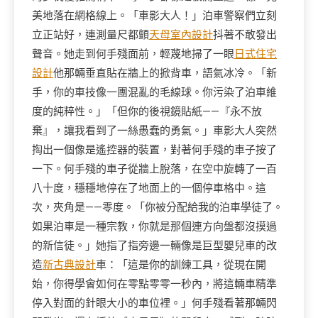
美地落在網格線上。「車影大人！」泊車警察們立刻
立正站好，連測量尺都顫
天母室內設計
抖著不敢發出
聲音。她走到何手殘面前，輕蔑地掃了一眼
日式住宅
設計
他那輛垂直貼在牆上的掀背車，語氣冰冷。「新
手，你的車技像一團混亂的毛線球。你污染了泊車維
度的純粹性。」「但你的後視鏡貼紙——『永不放
棄』，讓我看到了一絲愚蠢的勇氣。」車影大人突然
掏出一個像是遙控器的裝置，對著何手殘的車子按了
一下。何手殘的車子從牆上脫落，在空中旋轉了一百
八十度，穩穩地停在了地面上的一個停車格中。這
次，夾角是——零度。「你被分配給我的泊車學徒了。
如果泊車是一種宗教，你就是那個連方向盤都沒摸過
的新信徒。」她指了指旁邊一輛像是巨型嬰兒車的改
造
新古典設計
車：「這是你的訓練工具，從現在開
始，你得學會如何在零點零零一秒內，將這輛車精準
停入對面的針眼大小的車位裡。」何手殘看著那輛閃