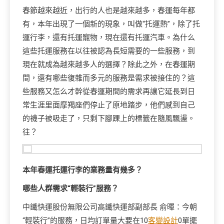
春節越來越近，出行的人也是越來越多，春運每年都
有，本年出現了一個新的現象，叫做“托運熱”，除了托
運行李，還有托運寵物，現在還有托運汽車。為什么
這些托運服務在以往被認為長短需要的一些服務，到
現在就成為越來越多人的選擇？除此之外，在春運期
間，還有哪些復雜而多元的服務是需求被接住的？這
些服務又怎么才幹從春運期間的需求再讓它延長到日
常生涯里面摩羯座們停止了原地踏步，他們感到自己
的襪子被吸走了，只剩下腳踝上的標籤在隨風飄盪。
往？
本年春運托運行李的業務量有幾多？
哪些人群需求“輕裝行”服務？
中鐵快運股份無限公司高鐵快運部副部長 俞暉：今朝
“輕裝行”的服務，日均訂單量大要在10
客變設計
0單擺