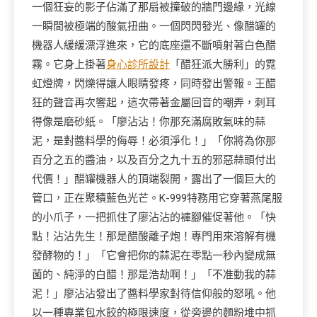
一個狂妄的影子佔滿了那扇被撞破的牆門邊緣，光線
一瞬間被極端的酸氣扭曲。一個閃閃發光、像醋罐的
機器人緩緩漂浮進來，它的底座還不斷噴射著白色醋
霧。它身上掛著
身心診所設計
「醋狂派大勝利」的霓
虹燈牌，閃爍得讓人眼睛發疼，同時發出警報。王醋
狂的聲音再次響起，這次帶著金屬回音的嘲弄，刺耳
得像是磨砂紙。「廖沾沾！你那充滿腐敗氣味的蒜
泥，是對醬料學的侮辱！必須淨化！」「你將為你那
百分之五的醬油，以及百分之九十五的邪惡蒜頭付出
代價！」醋罐機器人的頂端裂開，露出了一個巨大的
管口，正在聚積藍色光芒。K-999特務用它穿著燕尾服
的小爪子，一把抓住了廖沾沾的褲腳催促著他。「快
點！沾沾先生！那是醋酸離子炮！專門用來溶解有機
發酵物的！」「它會把你的蒜泥在零點一秒內變成無
菌的、純淨的白醋！那是浩劫啊！」「不准動我的蒜
泥！」廖沾沾發出了醬料學家對待信仰般的怒吼。他
以一種專業包水餃的極限速度，從旁邊的麵粉堆中抓