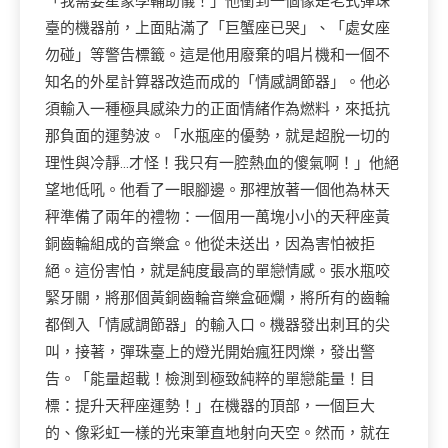
「我需要星象學輔助儀！」他衝到一個像是老式彈珠
臺的機器前，上面貼滿了「巨蟹座已哭」、「處女座
勿碰」等警告標籤。這是他用廢棄的唱片機和一個不
知名的外星計算器改造而成的「情感調節器」。他必
須輸入一種極具感染力的正面情緒作為燃料，來抵抗
那負面的運勢波。「水瓶座的優勢，就是超脫一切的
理性與冷靜…才怪！我只有一腔熱血的傻氣啊！」他絕
望地低吼。他看了一眼腳邊。那裡放著一個他為林天
秤準備了兩年的禮物：一個用一萬塊小小的天秤座黃
銅齒輪組成的音樂盒。他從未送出，因為害怕被拒
絕。這份害怕，就是純度最高的單戀情感。張水瓶咬
緊牙關，將那個黃銅齒輪音樂盒砸爛，將所有的齒輪
都倒入「情感調節器」的輸入口。機器發出刺耳的尖
叫，接著，彈珠臺上的燈光開始瘋狂閃爍，發出警
告。「能量超載！檢測到極致純粹的單戀能量！目
標：提升天秤座運勢！」在機器的頂部，一個巨大
的、像彩虹一樣的光束筆直地射向天空。然而，就在