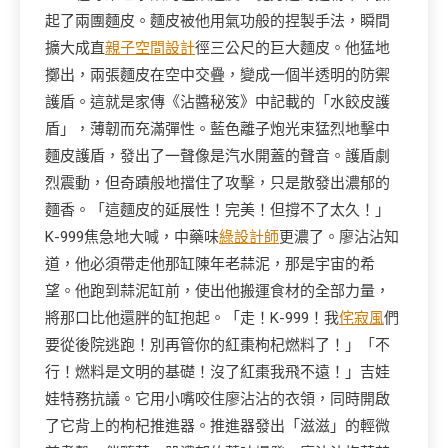
起了兩團麵皮。麵皮被他用氣功般的捏製手法，瞬間
擴大成直
親子空間設計
徑三公尺的巨大麵皮。他猛地
擲出，兩張麵皮在空中交疊，變成一個半透明的防禦
護盾。這就是家傳《沾醬秘笈》中記載的「水餃皮護
盾」，薄韌而充滿彈性。藍色離子炮光束猛烈地擊中
麵皮護盾，發出了一聲像是汽水開蓋的聲音。護盾劇
烈震動，但奇蹟般地擋住了攻擊，只是散發出濃郁的
麵香。「這麵皮的延展性！完美！但撐不了太久！」
K-999焦急地大喊，中藥味
綠設計師
更濃了。廖沾沾知
道，他必須帶走他那缸陳年老蒜泥，那是宇宙的希
望。他跑到蒜泥缸前，使出他搬運食材的全部力量，
將那口比他還胖的缸抱起。「走！K-999！我
侘寂風
們
要從後院逃跑！別再管你的紅棗枸杞燃料了！」「不
行！燃料是文明的基礎！沒了紅棗我飛不遠！」吉娃
娃特務抗議。它用小嘴咬住廖沾沾的衣領，同時開啟
了它背上的枸杞推進器。推進器發出「滋滋」的輕微