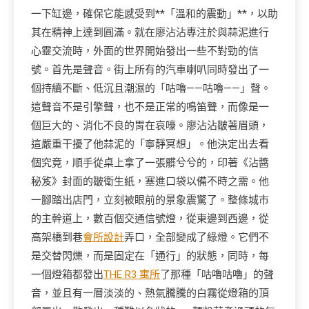
一下缸邊，確保它能感受到**「溫和的震動」**，以助
其在精神上達到圓滿。就在廖沾沾專注於與蒜泥進行
心靈交流時，外面的世界開始發出一些不對勁的信
號。首先是聲音。街上所有的汽車喇叭同時發出了一
個持續不斷、低沉且潮濕的「咕嚕——咕嚕——」聲。
這聲音不是引擎聲，也不是正常的鳴笛聲，而像是一
個巨大的、消化不良的胃在哀嚎。廖沾沾皺著眉頭，
這嚴重干擾了他蒜泥的「寧靜冥想」。他決定出去看
個究竟，順手從桌上拿了一張髒兮兮的，印著《沾醬
秘笈》封面的皺衛生紙，塞進口袋以備不時之需。他
一腳踏出店門，立刻被眼前的景象震驚了。整條城市
的主幹道上，數百個交通信號燈，從東邊到西邊，從
高架橋到巷
會所設計
弄口，全部變成了綠燈。它們不
是交替閃爍，而是固定在「通行」的狀態，同時，每
一個燈箱都發出
THE R3 寓所
了那種「咕嚕咕嚕」的聲
音，並且有一層淡淡的、熱氣騰騰的白霧從燈箱的頂