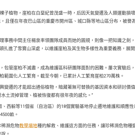
裸子植物，崖柏在白堊紀曾茂盛一時，后因天氣變遷及人類運動損
萬株，且僅在年夜巴山區的重慶市開州區、城口縣等地山區分布，被譽
理事務中間主任楊泉率領團隊成員而她的圓規，則像一把知識之劍
一頭扎進了雪寶山深處，以維護崖柏及其生物多樣性為重要義務，展
，包管崖柏不滅盡，成為維護區科研團隊面對的困難。屢次實驗后
柏範圍化人工繁育。截至今朝，已累計人工繁育崖柏270萬株。
輿變遷的才能超出通俗植物，暗藏著無可替換的基因資本和研討價
對水土流掉管理、植被恢復都有很年夜的感化。”
、西躲等11個省（自治區）的18個實驗基地停止遷地維護和順應性
500畝。
珍稀瀕危物
教學場地
種的解救、維護這方面的任務，讓珍稀瀕危物種
泉說。