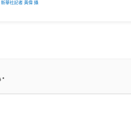
新華社記者 黃偉 攝
為
*