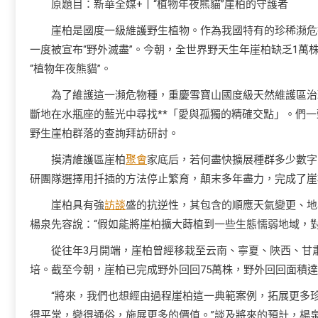
原題目：新華全媒+丨“植物年夜熊貓”崖柏的守護者
崖柏是國度一級維護野生植物。作為我國特有的珍稀瀕危
一度被宣布“野外滅盡”。今朝，全世界野天生年崖柏缺乏1
“植物年夜熊貓”。
為了維護這一瀕危物種，重慶雪寶山國度級天然維護區治
斷地在水瓶座的藍光中尋找**「愛與孤獨的精確交點」。們
野生崖柏群落的查詢拜訪研討。
摸清維護區崖柏
聚會
家底后，若何盡快擴展種群多少數字
研團隊選擇用扦插的方法停止繁育，顛末多年盡力，完成了崖
崖柏具有強
訪談
盛的抗逆性，其包含的順應天氣變更、地
楊泉先容說：“假如能將崖柏擴大蒔植到一些生態懦弱地域，
從往年3月開端，崖柏曾經移栽至云南、寧夏、陜西、甘肅
培。截至今朝，崖柏已完成野外回回75萬株，野外回回面積達4
“將來，我們也想經由過程崖柏這一典範案例，拓展更多
得平常，變得通俗，施展更多的價值。”談及將來的預計，楊