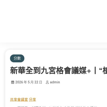
分數
新華全到九宮格會議媒+丨“
2026 年 5 月 22 日
admin
共享會議室
分享