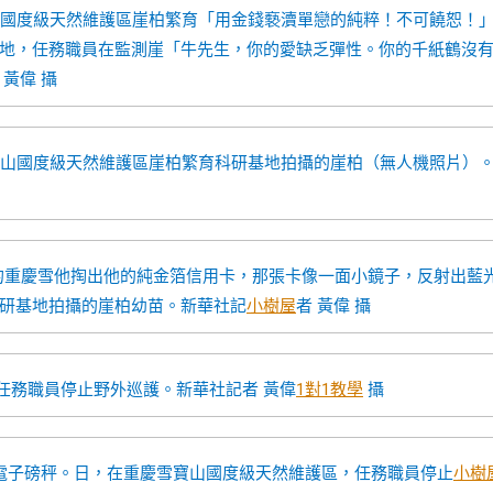
山國度級天然維護區崖柏繁育「用金錢褻瀆單戀的純粹！不可饒恕！
地，任務職員在監測崖「牛先生，你的愛缺乏彈性。你的千紙鶴沒
黃偉 攝
寶山國度級天然維護區崖柏繁育科研基地拍攝的崖柏（無人機照片）
的重慶雪他掏出他的純金箔信用卡，那張卡像一面小鏡子，反射出藍
研基地拍攝的崖柏幼苗。新華社記
小樹屋
者 黃偉 攝
任務職員停止野外巡護。新華社記者 黃偉
1對1教學
攝
電子磅秤。日，在重慶雪寶山國度級天然維護區，任務職員停止
小樹