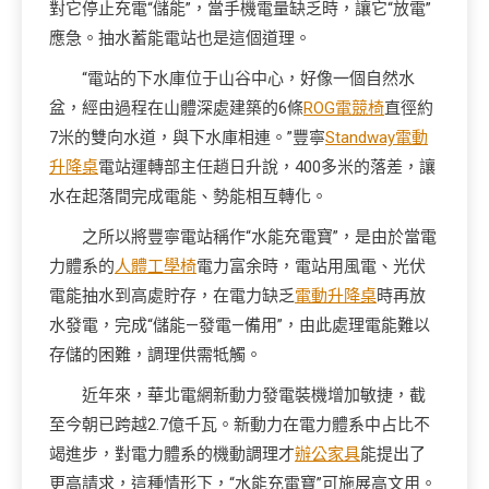
對它停止充電“儲能”，當手機電量缺乏時，讓它“放電”
應急。抽水蓄能電站也是這個道理。
“電站的下水庫位于山谷中心，好像一個自然水
盆，經由過程在山體深處建築的6條
ROG電競椅
直徑約
7米的雙向水道，與下水庫相連。”豐寧
Standway電動
升降桌
電站運轉部主任趙日升說，400多米的落差，讓
水在起落間完成電能、勢能相互轉化。
之所以將豐寧電站稱作“水能充電寶”，是由於當電
力體系的
人體工學椅
電力富余時，電站用風電、光伏
電能抽水到高處貯存，在電力缺乏
電動升降桌
時再放
水發電，完成“儲能—發電—備用”，由此處理電能難以
存儲的困難，調理供需牴觸。
近年來，華北電網新動力發電裝機增加敏捷，截
至今朝已跨越2.7億千瓦。新動力在電力體系中占比不
竭進步，對電力體系的機動調理才
辦公家具
能提出了
更高請求，這種情形下，“水能充電寶”可施展高文用。