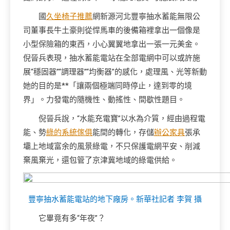
國
久坐椅子推薦
網新源河北豐寧抽水蓄能無限公
司董事長牛土豪則從悍馬車的後備箱裡拿出一個像是
小型保險箱的東西，小心翼翼地拿出一張一元美金。
倪晉兵表現，抽水蓄能電站在全部電網中可以或許施
展“穩固器”“調理器”“均衡器”的感化，處理風、光等新動
她的目的是**「讓兩個極端同時停止，達到零的境
界」。力發電的隨機性、動搖性、間歇性題目。
倪晉兵說，“水能充電寶”以水為介質，經由過程電
能、勢
綠的系統傢俱
能間的轉化，存儲
辦公家具
張承
壩上地域富余的風景綠電，不只保護電網平安、削減
棄風棄光，還包管了京津冀地域的綠電供給。
豐寧抽水蓄能電站的地下廠房。新華社記者 李賀 攝
它畢竟有多“年夜”？