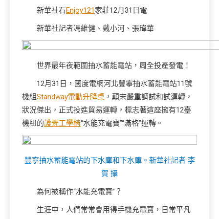
新華社石
Enjoy121
家莊12月31日電
新華社記者馮維健、戴小河、張瑋華
世界最年夜範圍抽水蓄能電站，周全投產發電！
12月31日，國度電網河北豐寧抽水蓄能電站11號
機組
Standway電動升降桌
，顛末嚴重調試和試運轉，
狀況傑出，正式投進貿易運轉，標志著這座擁有12臺
機組的
護脊工學椅
“水能充電寶”“滿格”運轉。
豐寧抽水蓄能電站的下水庫和下水庫。新華社記者 李
賀 攝
為何被稱作“水能充電寶”？
生涯中，人們常常會用得手機充電寶，日常平凡