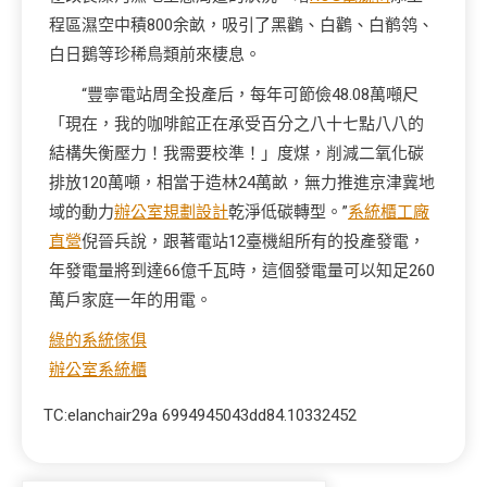
程區濕空中積800余畝，吸引了黑鸛、白鸛、白鹡鸰、
白日鵝等珍稀鳥類前來棲息。
“豐寧電站周全投產后，每年可節儉48.08萬噸尺
「現在，我的咖啡館正在承受百分之八十七點八八的
結構失衡壓力！我需要校準！」度煤，削減二氧化碳
排放120萬噸，相當于造林24萬畝，無力推進京津冀地
域的動力
辦公室規劃設計
乾淨低碳轉型。”
系統櫃工廠
直營
倪晉兵說，跟著電站12臺機組所有的投產發電，
年發電量將到達66億千瓦時，這個發電量可以知足260
萬戶家庭一年的用電。
綠的系統傢俱
辦公室系統櫃
TC:elanchair29a 6994945043dd84.10332452