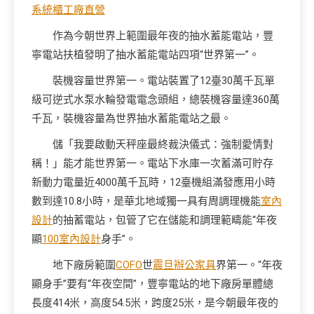
系統櫃工廠直營
作為今朝世界上範圍最年夜的抽水蓄能電站，豐
寧電站扶植發明了抽水蓄能電站四項“世界第一”。
裝機容量世界第一。電站裝置了12臺30萬千瓦單
級可逆式水泵水輪發電電念頭組，總裝機容量達360萬
千瓦，裝機容量為世界抽水蓄能電站之最。
儲「我要啟動天秤座最終裁決儀式：強制愛情對
稱！」能才能世界第一。電站下水庫一次蓄滿可貯存
新動力電量近4000萬千瓦時，12臺機組滿發應用小時
數到達10.8小時，是華北地域獨一具有周調理機能
室內
設計
的抽蓄電站，包管了它在儲能和調理範疇能“年夜
顯
100室內設計
身手”。
地下廠房範圍
COFO
世
震旦辦公家具
界第一。“年夜
顯身手”要有“年夜空間”，豐寧電站的地下廠房單體總
長度414米，高度54.5米，跨度25米，是今朝最年夜的