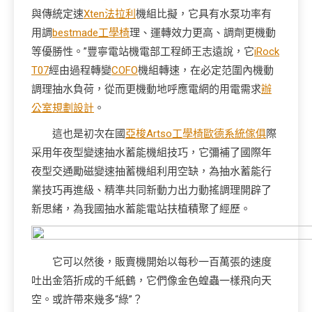
與傳統定速
Xten法拉利
機組比擬，它具有水泵功率有
用調
bestmade工學椅
理、運轉效力更高、調劑更機動
等優勝性。”豐寧電站機電部工程師王志遠說，它
iRock
T07
經由過程轉變
COFO
機組轉速，在必定范圍內機動
調理抽水負荷，從而更機動地呼應電網的用電需求
辦
公室規劃設計
。
這也是初次在國
亞梭Artso工學椅
歐德系統傢俱
際
采用年夜型變速抽水蓄能機組技巧，它彌補了國際年
夜型交通勵磁變速抽蓄機組利用空缺，為抽水蓄能行
業技巧再進級、精準共同新動力出力動搖調理開辟了
新思緒，為我國抽水蓄能電站扶植積聚了經歷。
它可以然後，販賣機開始以每秒一百萬張的速度
吐出金箔折成的千紙鶴，它們像金色蝗蟲一樣飛向天
空。或許帶來幾多“綠”？