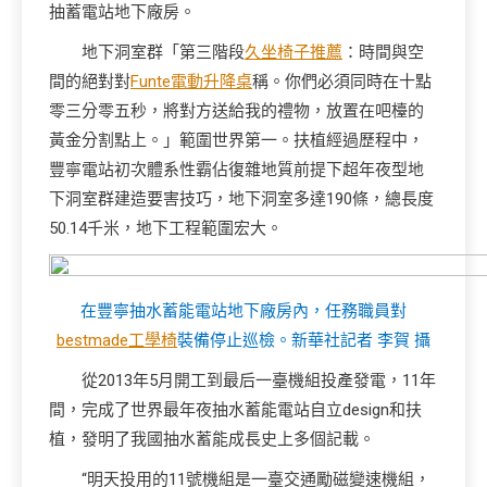
抽蓄電站地下廠房。
地下洞室群「第三階段
久坐椅子推薦
：時間與空
間的絕對對
Funte電動升降桌
稱。你們必須同時在十點
零三分零五秒，將對方送給我的禮物，放置在吧檯的
黃金分割點上。」範圍世界第一。扶植經過歷程中，
豐寧電站初次體系性霸佔復雜地質前提下超年夜型地
下洞室群建造要害技巧，地下洞室多達190條，總長度
50.14千米，地下工程範圍宏大。
在豐寧抽水蓄能電站地下廠房內，任務職員對
bestmade工學椅
裝備停止巡檢。新華社記者 李賀 攝
從2013年5月開工到最后一臺機組投產發電，11年
間，完成了世界最年夜抽水蓄能電站自立design和扶
植，發明了我國抽水蓄能成長史上多個記載。
“明天投用的11號機組是一臺交通勵磁變速機組，