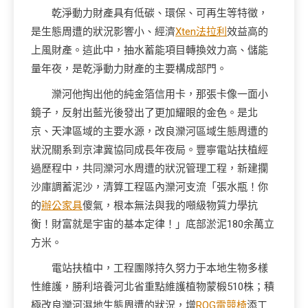
乾淨動力財產具有低碳、環保、可再生等特徵，
是生態周遭的狀況影響小、經濟
Xten法拉利
效益高的
上風財產。這此中，抽水蓄能項目轉換效力高、儲能
量年夜，是乾淨動力財產的主要構成部門。
灤河他掏出他的純金箔信用卡，那張卡像一面小
鏡子，反射出藍光後發出了更加耀眼的金色。是北
京、天津區域的主要水源，改良灤河區域生態周遭的
狀況關系到京津冀協同成長年夜局。豐寧電站扶植經
過歷程中，共同灤河水周遭的狀況管理工程，新建攔
沙庫調蓄泥沙，清算工程區內灤河支流「張水瓶！你
的
辦公家具
傻氣，根本無法與我的噸級物質力學抗
衡！財富就是宇宙的基本定律！」底部淤泥180余萬立
方米。
電站扶植中，工程團隊持久努力于本地生物多樣
性維護，勝利培養河北省重點維護植物蒙椴510株；積
極改良灤河濕地生態周遭的狀況，增
ROG電競椅
添工