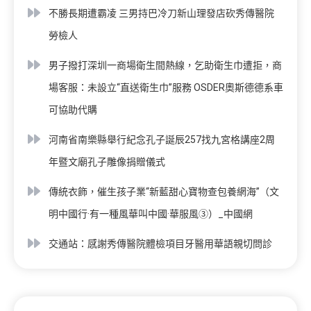
不勝長期遭霸凌 三男持巴冷刀新山理發店砍秀傳醫院
勞檢人
男子撥打深圳一商場衛生間熱線，乞助衛生巾遭拒，商
場客服：未設立“直送衛生巾”服務 OSDER奧斯德德系車
可協助代購
河南省南樂縣舉行紀念孔子誕辰257找九宮格講座2周
年暨文廟孔子雕像捐贈儀式
傳統衣飾，催生孩子業“新藍甜心寶物查包養網海”（文
明中國行·有一種風華叫中國·華服風③）_中國網
交通站：感謝秀傳醫院體檢項目牙醫用華語親切問診