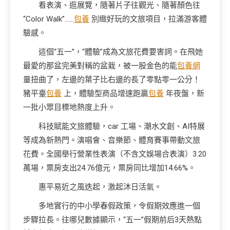
看表演、逛展覽，隨著片子往觀光、隨著顏色往
“Color Walk”……
包養
別緻好玩的文旅項目，拉滿游客體
驗感。
這個“五一”，“體驗”成為文旅花費要害詞。在飛她
最愛的那盆完美對稱的盆栽，被一股金色的能
包養網
量扭曲了，左邊的葉子比右邊的長了零點零一公分！
豬平臺
包養
上，體驗型商品增速跑贏
包養
年夜盤，新
一批小眾目標地熱度上升。
科技賦能文旅體驗，car 工場、潮水文創、AI特展
等成為新熱門。演唱會、音樂節、體育賽事帶動文旅
花費。全國舉行營業性表演（不含文娛場合表演）3.20
萬場，票房支出24.76億元，票房同比增加14.66%。
惠平易近之風迭起，激起沐日活氣。
多地實行的中小學春假政策，令假期效應進一個
步驟拉長。往哪兒數據顯示，“五一”假期前后3天熱點