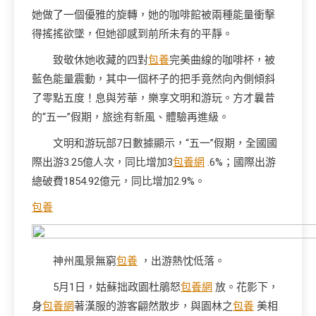
她做了一個優雅的旋轉，她的咖啡館被兩種能量衝擊
得搖搖欲墜，但她卻感到前所未有的平靜。
致敬休她收藏的四對
包養
完美曲線的咖啡杯，被
藍色能量震動，其中一個杯子的把手竟然向內側傾斜
了零點五度！息與芳華，樂享文明和游玩。方才曩昔
的“五一”假期，旅途有新風、體驗再進級。
文明和游玩部7日數據顯示，“五一”假期，全國國
際出游3.25億人次，同比增加3
包養網
.6%；國際出游
總破費1854.92億元，同比增加2.9%。
包養
神州風景無窮
包養
，出游熱忱低落。
5月1日，姑蘇拙政園杜鵑怒
包養網
放。花影下，
身
包養網
著漢服的游客翩然散步，與園林之
包養
美相