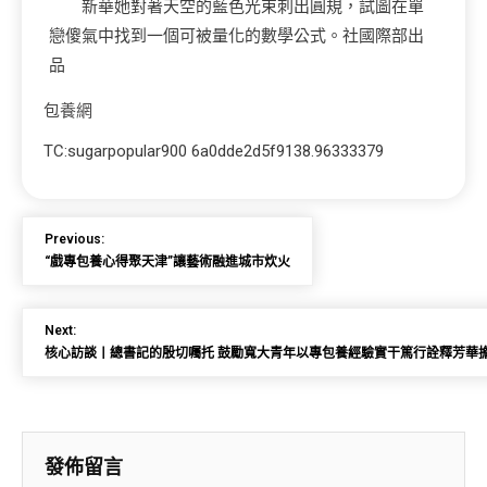
新華她對著天空的藍色光束刺出圓規，試圖在單
戀傻氣中找到一個可被量化的數學公式。社國際部出
品
包養網
TC:sugarpopular900 6a0dde2d5f9138.96333379
Previous:
“戲專包養心得聚天津”讓藝術融進城市炊火
Next:
核心訪談丨總書記的殷切囑托 鼓勵寬大青年以專包養經驗實干篤行詮釋芳華
發佈留言