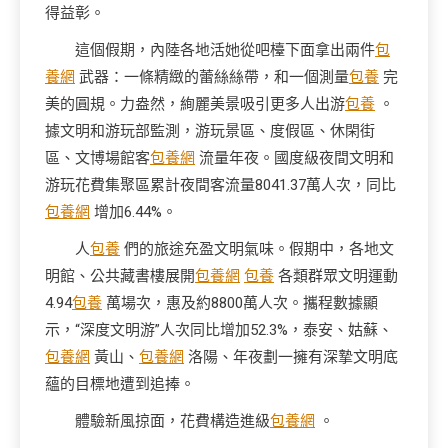
得益彰。
這個假期，內陸各地活她從吧檯下面拿出兩件
包
養網
武器：一條精緻的蕾絲絲帶，和一個測量
包養
完
美的圓規。力盎然，絢麗美景吸引更多人出游
包養
。
據文明和游玩部監測，游玩景區、度假區、休閑街
區、文博場館客
包養網
流量年夜。國度級夜間文明和
游玩花費集聚區累計夜間客流量8041.37萬人次，同比
包養網
增加6.44%。
人
包養
們的旅途充盈文明氣味。假期中，各地文
明館、公共藏書樓展開
包養網
包養
各類群眾文明運動
4.94
包養
萬場次，惠及約8800萬人次。攜程數據顯
示，“深度文明游”人次同比增加52.3%，泰安、姑蘇、
包養網
黃山、
包養網
洛陽、年夜劃一擁有深摯文明底
蘊的目標地遭到追捧。
體驗新風掠面，花費構造進級
包養網
。