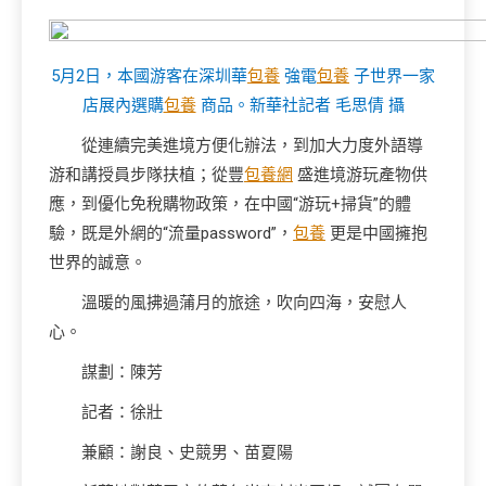
5月2日，本國游客在深圳華
包養
強電
包養
子世界一家
店展內選購
包養
商品。新華社記者 毛思倩 攝
從連續完美進境方便化辦法，到加大力度外語導
游和講授員步隊扶植；從豐
包養網
盛進境游玩產物供
應，到優化免稅購物政策，在中國“游玩+掃貨”的體
驗，既是外網的“流量password”，
包養
更是中國擁抱
世界的誠意。
溫暖的風拂過蒲月的旅途，吹向四海，安慰人
心。
謀劃：陳芳
記者：徐壯
兼顧：謝良、史競男、苗夏陽