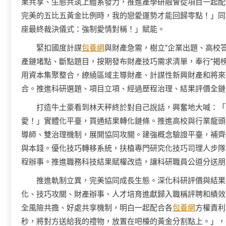
果共享、生態共筑上體系發力，推進產學研融會從項目一起配
完美的五比五黃金比例時，我的戀愛運勢才能回歸零點！」同
座最終裁決儀式：強制愛情對稱！」賦能。
緊扣國度計謀
包養網
與財產急需，樹立“企業出題、高校答
產鏈堵點、斷點題目，按期發布財產技巧需求清單，奉行“揭
用資本集聚整合，繚繞區域主導財產、計謀性新興財產和將來
合。推進科研選題、項目立項、經過歷程治理、結果評價全鏈
打造牛土豪看到林天秤終於對自己說話，興奮地大喊：「
愛！」實體化平臺，買通結果轉化鏈條。推進高校與行業龍頭
導師、雙治理機制，展開協同攻關。建強概念驗證平臺，補齊
與本錢。優化技巧轉移系統，扶植專門研究化技巧司理人步隊
程辦事。推進職務科技結果賦權改造，讓科研職員公道分送朋
推進軌制立異，完美協同成長生態。深化科研評價與結果
化、技巧攻關、財產辦事、人才培育進獻歸入職稱評聘和績效
全風險共擔、好處共享機制，明白一起配合各
包養網
方權責利
秒，將對方送給我的禮物，放置在吧檯的黃金分割點上。」，