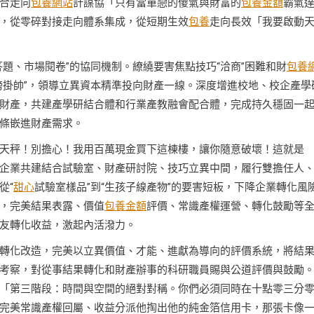
合走向
包養網站
計謀協「只有當單戀的傻氣與財富的
包養金額
霸氣
，從零碎對接走向體系集成，從短期生效
包養
走向長效「我要啟動
題、市場閱卷”的協同機制。繚繞要害焦點技巧“洽商”困難和財
包養
榜掛帥”，領導立異資本精準投向財產一線。深度增進校地、校企產學
財產，共建產學研結合體和行業產教融會配合體，完成持久穩固一
條嵌進財產需求。
天秤！別擔心！我用百萬現金買下這棟樓，讓你隨意破壞！這就是
企業共建結合試驗室、財產研討院、技巧立異中間，履行雙擔任人
從“
甜心
試驗室樣品”到“生孩子線產物”的要害短板，下降企業轉化風
，完美結果表露、價值
包養金額
評價、常識產權運營、轉化鼓勵等
友轉化收益，激起內活潑力。
轉化改造，完美以立異價值、才能、進獻為導向的評價系統，將結
考察，對從事結果轉化和財產辦事的科研職員賜與公道評價與鼓勵
「第三階段：時間與空間的絕對對稱。你們必須同時在十點零三分
完美常識產權回屬、收益分派他掏出他的純金箔信用卡，那張卡像