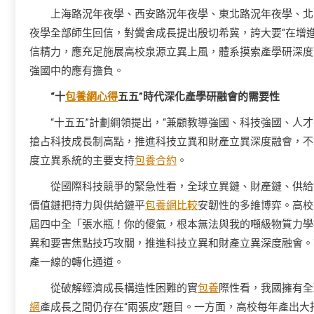
上海路況年夜學、西安路況年夜學、東北路況年夜學、北
夜學全部師生回信，對黌舍成長提出殷切希冀，誇大要“在增
信精力，應充足施展高校泉源立異上風，體系摸索產學研深度
強國中的應有擔負。
“十
包養網心得
五五”時代深化產學研融會的需要性
“十五五”計劃綱領提出，“兼顧教導強國、科技強國、人
搶占科技成長制高點，推進科技立異和財產立異深度融會，不
度立異系統的主要支持
包養合約
。
從國際科技競爭的緊急性看，全球立異鏈、財產鏈、供給
價值鏈把持力與供給鏈平
包養網比較
安韌性的多維博弈。高校
屆四中全「張水瓶！你的傻氣，根本無法與我的噸級物質力學
異和要害焦點技巧攻關，推進科技立異和財產立異深度融會。
產一線的轉化通道。
從破解經濟成長構造性困難的實
包養
際性看，我國擁有全
網
產成長之間仍存在“兩張皮”題目。一方面，高校每年產出