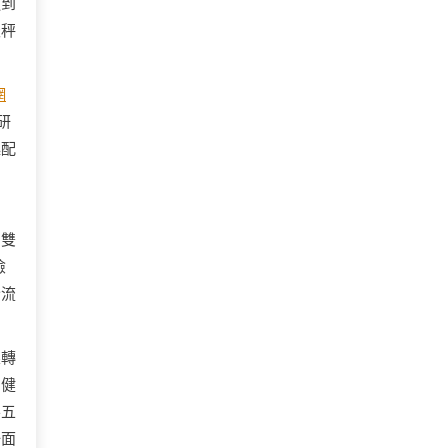
達到
天秤
網
研
起配
、雙
險
全流
果轉
。健
零五
一面