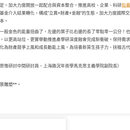
定。加大力度開放一起配合與資本整合，推進高校、企業、科研
包
金介入結果轉化，構成“立異+財產+金融”的生態。加大力度國際交
本。
一股金色的能量扭曲了，左邊的葉子比右邊的長了零點零一公分！
，以更高站位、更實舉動推進產學研深度融會完成新衝破。保持需
化為財產競爭上風和成長動能上風，為培養新質生孩子力、扶植古
思惟研討中間研討員、上海路況年夜學馬克思主義學院副院長）
景雕塑**。