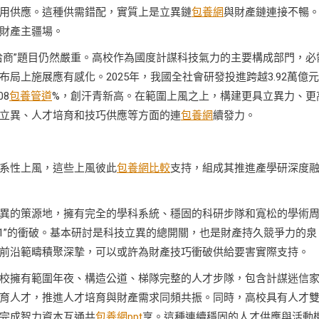
用供應。這種供需錯配，實質上是立異鏈
包養網
與財產鏈連接不暢
財產主疆場。
洽商”題目仍然嚴重。高校作為國度計謀科技氣力的主要構成部門，必
局上施展應有感化。2025年，我國全社會研發投進跨越3.92萬億
08
包養管道
%，創汗青新高。在範圍上風之上，構建更具立異力、更
立異、人才培育和技巧供應等方面的連
包養網
續發力。
系性上風，這些上風彼此
包養網比較
支持，組成其推進產學研深度
異的策源地，擁有完全的學科系統、穩固的科研步隊和寬松的學術
1”的衝破。基本研討是科技立異的總開關，也是財產持久競爭力的泉
前沿範疇積聚深摯，可以或許為財產技巧衝破供給要害實際支持。
校擁有範圍年夜、構造公道、梯隊完整的人才步隊，包含計謀迷信
育人才，推進人才培育與財產需求同頻共振。同時，高校具有人才
完成智力資本互通共
包養網ppt
享。這種連續穩固的人才供應與活動