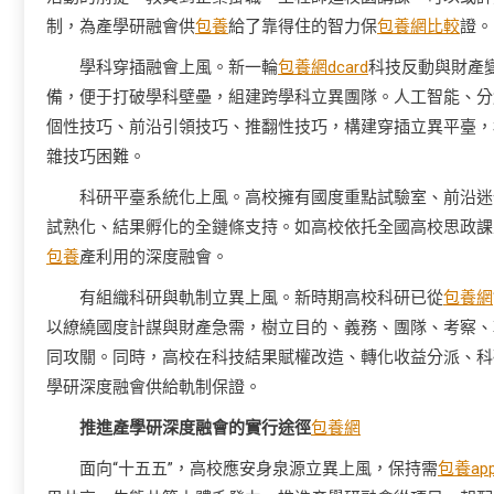
制，為產學研融會供
包養
給了靠得住的智力保
包養網比較
證。
學科穿插融會上風。新一輪
包養網dcard
科技反動與財產
備，便于打破學科壁壘，組建跨學科立異團隊。人工智能、分
個性技巧、前沿引領技巧、推翻性技巧，構建穿插立異平臺，
雜技巧困難。
科研平臺系統化上風。高校擁有國度重點試驗室、前沿迷
試熟化、結果孵化的全鏈條支持。如高校依托全國高校思政課
包養
產利用的深度融會。
有組織科研與軌制立異上風。新時期高校科研已從
包養網
以繚繞國度計謀與財產急需，樹立目的、義務、團隊、考察、
同攻關。同時，高校在科技結果賦權改造、轉化收益分派、科
學研深度融會供給軌制保證。
推進產學研深度融會的實行途徑
包養網
面向“十五五”，高校應安身泉源立異上風，保持需
包養ap