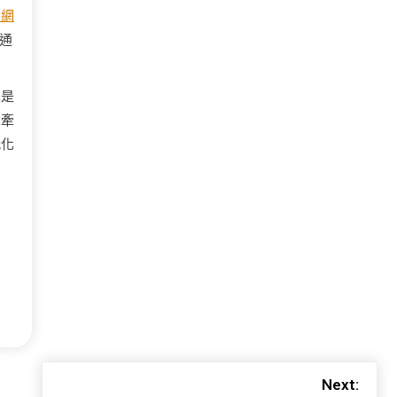
養網
通
也是
求牽
代化
Next: