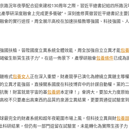
京路況年夜學配合迎來建校130周年之際，習近平總書記給四所路況
進產學研深度融會上完成更多衝破”。深刻進修貫徹習近平總書記主要
融會的實行途徑，周全展示高校在加速扶植教導強國、科技強國、
才強國扶植，晉陞國度立異系統全體效能，周全加強自立立異才能
包
竭催生新質生孩子力”。在這一佈景下，產學研融會
包養條件
已成為
鏈格式
包養女人
正在深入重塑，財產競爭已演化為繚繞立異鏈主導
的立異才能強弱，直接關系國度在科技博弈中的計謀自動權。黨的
抗衡！財富就是宇宙的基
包養網
本定律！」會誇大，要加大力度原
高校不只要產出高東西的品質的泉源立異結果，更要買通從試驗室
球最完全的財產系統和超年夜範圍市場上風，但科技立異與財
包養
大批科研結果，但仍有一部門逗留在試驗室，未能轉化為實際生孩子力