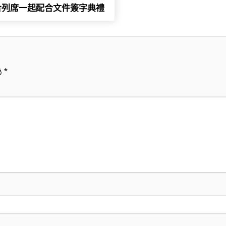
合列席一起配合文件簽字典禮
為
*