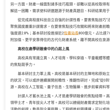
另一方面，財產一線面對諸多技巧瓶頸，卻難以從高校取得有
解這一困難，需求使科研選題源于財產真題目、科研結果用于
從完成高程度科技自立自強的計謀性看，要害焦點技巧“
聚焦國度嚴重計謀需求，在要害焦點技巧攻關和將來財產前瞻布
強度達2.8%；基本研討投進接近2
包養站長
800億元，占比達7.
附加值、更平安靠得住的古代化財產系統，離不開高校在泉源
高校在產學研融會中的凸起上風
高校具有常識立異、人才培育、學科穿插、平臺載體等體
的焦點競爭力。
基本研討主力軍上風。高校是基本研討的主陣地和原始立
的狀況，可以或許連續展開前瞻性、推翻性研討，完成“從0到
源。高校在人工智能、量子信息、生物醫藥、進步前輩資料等
計謀人才蓄水池上風。人才是產學研融會的焦點紐帶。高
領甲士才、青年拔尖人才等。高校可以繚繞財產需求定制化培
活動的前提，教員到企業掛職、工程師進校園講課，可以或許