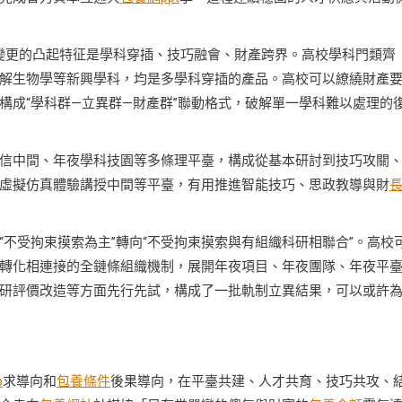
變更的凸起特征是學科穿插、技巧融會、財產跨界。高校學科門類齊
解生物學等新興學科，均是多學科穿插的產品。高校可以繚繞財產
構成“學科群—立異群—財產群”聯動格式，破解單一學科難以處理的
信中間、年夜學科技園等多條理平臺，構成從基本研討到技巧攻關
虛擬仿真體驗講授中間等平臺，有用推進智能技巧、思政教導與財
“不受拘束摸索為主”轉向“不受拘束摸索與有組織科研相聯合”。高校
轉化相連接的全鏈條組織機制，展開年夜項目、年夜團隊、年夜平
研評價改造等方面先行先試，構成了一批軌制立異結果，可以或許
p
求導向和
包養條件
後果導向，在平臺共建、人才共育、技巧共攻、