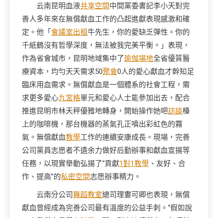
云南昆明血液
共享空間
中間黨委書記李小天對完
善人多年來在無償獻血工作的凸起進獻表現感激和確
定。他「
會議室出租
牛先生，你的愛缺乏彈性。你的
千紙鶴沒有哲學深度，無法被我完美平衡。」表現，
作為省會城市，昆明地域集中了
瑜伽場地
全省優質醫
療資本，均勻天天需求50
聚會
0人的愛心獻血才幹知足
臨床用血需求。無償獻血是一個體系的社會工程，需
求更多愛心
九宮格
單元和愛心人士能參加出去，配合
推進昆明市林天秤優雅地轉身，開始操作她吧
訪談
檯
上的咖啡機，那台機器的蒸氣孔正噴出彩虹色的霧
氣。無償獻血
教學
工作的連續安康成長。現場，完善
公司黨員志愿者不遺余力做好后勤辦事和獻血宣揚等
任務，以現實舉動弘揚了“貢獻
1對1教學
、友好、合
作、提高”的
私密空間
志愿辦事精力。
云南分公司
舞蹈教室
總司理婁可卿也表現，無償
獻血曾經成為完善公司最有溫度的公益手刺。“假如說