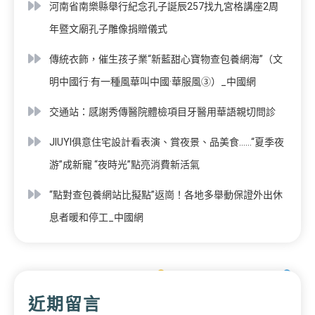
河南省南樂縣舉行紀念孔子誕辰257找九宮格講座2周
年暨文廟孔子雕像捐贈儀式
傳統衣飾，催生孩子業“新藍甜心寶物查包養網海”（文
明中國行·有一種風華叫中國·華服風③）_中國網
交通站：感謝秀傳醫院體檢項目牙醫用華語親切問診
JIUYI俱意住宅設計看表演、賞夜景、品美食……“夏季夜
游”成新寵 “夜時光”點亮消費新活氣
“點對查包養網站比擬點”返崗！各地多舉動保證外出休
息者暖和停工_中國網
近期留言