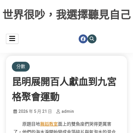
世界很吵，我選擇聽見自己
分數
昆明展開百人獻血到九宮
格聚會運動
2026 年 5 月 21 日
admin
原題目地
舞蹈教室
面上的雙魚座們哭得更厲害
了，他們的海水淚開始變成金箔碎片與氣泡水的混合