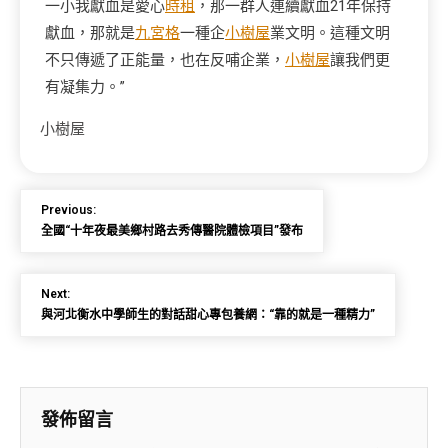
一小我獻血是愛心
時租
，那一群人連續獻血21年保持
獻血，那就是
九宮格
一種企
小樹屋
業文明。這種文明
不只傳遞了正能量，也在反哺企業，
小樹屋
讓我們更
有凝集力。”
小樹屋
Previous:
全國“十年夜最美鄉村路去秀傳醫院體檢項目”發布
Next:
與河北衡水中學師生的對話甜心專包養網：“靠的就是一種精力”
發佈留言