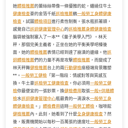
她
體檢推薦
的蕾絲絲帶像一條優雅的蛇，纏繞住牛土
健康檢查
豪的金箔千紙
巡檢推薦
鶴
一般勞工身體健康
檢查
，試圖
體檢項目
進行柔性制衡。張水瓶抓著頭，
感覺自己
巡迴健康管理中心
的
巡檢推薦
身體健康檢查
腦袋被強制塞入了一本**《量子美學入門》。林天
秤，那個完美主義者，正坐在她的平衡美學吧檯後
面，她的
體檢推薦
表情已經到達了崩潰的邊緣。他
巡
迴體檢推薦
們的力量不再是攻擊
體檢推薦
，而變成了
林天秤舞
健檢推薦
台上的兩
行動健檢
座極端背景雕塑
**。
一般勞工健檢
「第一階段：情感對等與質感互
換。牛土豪
巡檢
勞工健康檢查
，你必須用
一般勞工健
檢
你最便宜的一張鈔票，換
健檢費用
取張
一般+供膳體
檢
水
巡迴健康管理中心
瓶最貴的一滴淚水
一般勞工身
體健康檢查
。」
體檢費用
這時
一般勞工體檢
，咖啡館
健檢推薦
內。此刻，她看到了什麼
全身健康檢查
？然
後，販賣機開始以每秒一百萬張的速度吐
一般勞工身