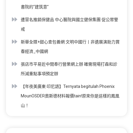
書院的“建筑意”
遭冒名推銷保健品 中心醫院與國立健保集團 促公眾警
戒
新華全媒+甜心查包養網·文明中國行丨非遺展演助力賞
春經濟_中國網
張店市平易近中間奉行營業網上辦 確需現場打森和診
所減重點事項預定辦
【年夜美廣東·印尼語】Ternyata begitulah Phoenix
MounOSDER奧斯德材料報價tain!原來你是這樣的鳳凰
山！