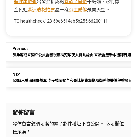
體健康檢查
出金箔折成的
餐飲業體檢
千紙鶴，它們像
金色蝗
巡迴體檢推薦
蟲一樣
勞工體健
飛向天空。
TC:healthcheck123 69e6514eb5b255.66200111
Previous:
噴鼻港成立獨立委員會審視宏福苑年夜火變亂緣由 立法會選舉本禮拜日如期
Next:
6258人獲頒國慶獎章 李子揚陳祝全和哥比納獲頒殊功勛秀傳醫院健檢項目章
發佈留言
發佈留言必須填寫的電子郵件地址不會公開。
必填欄位
標示為
*