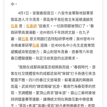
中。
4月1日，安徽春假首日，六安市金寨縣地獄寨景
致區游人冷冷清清，景區旁平易近宿主朱寬萌滿臉笑
包養
意：
包養網
“這幾天，一切房間都被預訂了。”春
假研學高潮涌動，池州依托千年詩詞文脈，在九子
巖、屈
包養
原文明園打造特點研學地標；滁州發布10
余條產業研學
包養
道路，近4000名中小先生走進車間
感觸感染智造魅力；黃山則發布覓春、逐春等六年夜
春日體驗運動，知足分歧家庭的出游需求。
“我剛在成都與諸葛丞相擦肩而過。”春假時代，游
客在社交媒體發布的成都武侯祠“穿越”打卡奇遇引來浩
繁圍不雅。四川的春日文旅場景，躲著滿滿的興趣與
底蘊。武侯祠的“錦官賜福”巡游，蜀南竹海春筍季的挖
筍、烹調體驗，蒙頂山貢茶“腳本游”，眉山三蘇祠東坡
詩詞擂臺賽等運動，讓傳統文明在興趣互動中煥發重
生。“景區+表演”“高鐵+景區”組合產物連續走熱，夜間