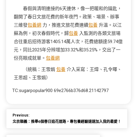
春假與清明連接的6天連休，像一把暖和的鑰匙，
翻開了春日文旅花費的新年夜門。政策、場景、辦事
三維發
包養網
力，推進文旅花費連續
包養
升溫。以江
蘇為例，初次春假時代，歸
包養
入監測的各類文旅場
合往重后招待游客1405.14萬人次，花費總額達59.74億
元，同比2025年分辨增加33.32%和35.25%，交出了一
份亮眼成就單。
包養網
（統稿：王雪娟
包養
介入采寫：王煒、孔令暉、
王思超、王雪娟）
TC:sugarpopular900 69e2766b376d68.21142797
Previous:
北京順義：推舉6個春日追花道路，專包養經驗速速加入我的最愛！