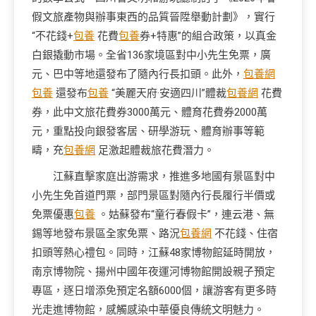
假文旅產物與辦事東西的品質晉陞舉動計劃》，實行
“不花錢+
包養
花費
包養
券+特惠”的組合政策，以真金
白銀撬動市場。全省136家境區對中小先生免票，廣
元、巴中等地還發布了隨內行長扣頭。此外，
包養網
包養
還發布
包養
“美麗天府·安適四川”體裁
包養網
花費
券，此中文旅花費券3000萬元、體育花費券2000萬
元，重點投向銀發客居、研學游玩、體育辦事等範
疇，充
包養網
足激起體裁旅花費潛力。
江蘇直擊家庭出游需求，推進多地國有景區對中
小先生免首道門票，部門景區對隨內行長履行半價或
免票優惠
包養
。姑蘇發布“童行春假卡”，連云港、無
錫等地發布景區全家免票、路況
包養網
不花錢、住宿
扣頭等熱心禮包。同時，江蘇48家博物館延時開放，
南京博物院、揚州中國年夜運河博物館開設親子預定
專區，逐日增添免預定名額6000個，讓游客有更多時
光走進博物館，感觸感染中華優良傳統文明魅力。