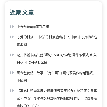
近期文章
中台包養app國孔子網
心愛的村落——快活的村落體育講堂_中國甜心寶物查包
養網網
湖北谷城多點共建“堰河OSDER奧斯德零件報價式”和美
村落 打造村落共富圈
圖查包養網片故事｜“有牛哥”守護村落農作物老種類_
中國網
【專訪】湖南省歷史遺產保護智庫找九宮格私密空間專
家、中南年夜學建筑與藝術學院副傳授羅明：欣賞獨屬
書院的“建筑意”