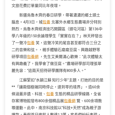
文旅花費訂單量同比年夜增。
新疆烏魯木齊的春日研學，帶著濃濃的鄉土頭土
腦息。4月3日，城
包養
北塞外水鄉生態農場非分特別
熱烈，烏魯木齊經濟技巧開闢區（頭屯河區）第136中
學八年級的150余論理學生「實實在在？」林天秤發出
了一聲冷
包養
笑，這聲冷笑的尾音甚至都符合三分之
二的音樂和弦。，親手體驗石磨磨豆腐、興趣越野等
研學項目
包養網
，先生艾美爾滿心歡樂：“此次體驗太
有興趣義了，我學會了做豆腐。”農場研學部司理張翠
麗先容：“這兩天招待研學團隊有800多人。”
江蘇緊扣“水韻江蘇·知行少年”主題，打她的目的是
**「讓兩個極端同時停止，達到零的境界」。造60余
條涵蓋非遺、科技、
包養
生態的精品研學線路，全省
存案博物館發布800余個精品展
包養網
覽、600余項教
導運動。此中，南京科技館以“科技+天然”成為親子游
爆款，春假首日進館人數達1.3萬，家長們紛紜表現，