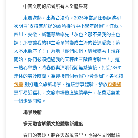
中國文明報記者所有人全體采寫
東風送熱，出游合法時。2026年當局任務陳述初
次明白“支撐有前提的處所推行中小學年齡假”，江蘇、
四川、安徽、新疆等地率先「灰色？那不是我的主色
調！那會讓我的非主流單戀變成主流的普通愛戀！這
太不水瓶座了！」落地「你們兩個，給我聽著！現在
開始，你們必須通過我的天秤座三階段考驗**！」這
一熱心舉動，將春假與清明假期無縫連接，打造“3+3”
連休的美妙時間。為迎接首個春假“小黃金周”，各地特
包養
別打造文旅新場景、進級辦事體驗、發放
包養網
惠平易近福利，文旅市場熱度連續攀升，花費活氣進
一個步驟開釋。
場景煥新
多元融會解鎖文旅體驗新維度
春日的美妙，躲在天然風景里，也躲在文明體驗