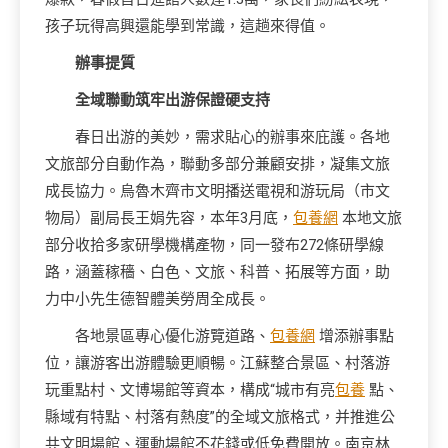
孩子玩得高興還能學到常識，這趟來得值。
辦事提質
全域聯動筑牢出游保證硬支持
春日出游的美妙，需求貼心的辦事來庇護。各地
文旅部分自動作為，聯動多部分兼顧安排，凝集文旅
成長協力。烏魯木齊市文明播送電視和游玩局（市文
物局）副局長王娟先容，本年3月底，
包養網
本地文旅
部分收拾多家研學機構產物，同一發布272條研學線
路，涵蓋稼穡、白色、文旅、科普、拓展等方面，助
力中小先生德智體美勞周全成長。
各地景區專心優化游覽道路、
包養網
增添辦事點
位，讓游客出游體驗更順暢。江蘇整合景區、村落游
玩重點村、文博場館等資本，構成“城市有亮
包養
點、
縣域有特點、村落有熱度”的全域文旅格式，并推進公
共文明場館、運動場館不花錢或低免費開放。南京林