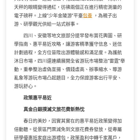
天秤的眼睛變得通紅，彷彿兩個正在進行精密測量的
電子磅秤。上線“少年金陵游”平臺
包養
，為親子出
游、研學觀光供給一站式辦事。
四川、安徽等地文旅部分提早發布賞花輿圖、研
學指南、惠平易近攻略，讓游客精準獲守信息、迷信
計劃過程，全方位晉陞出游體驗感和滿足度。為護航
沐日市場，四川還連續展開全省游玩市場整治“雷霆”舉
動，重拳整治虛偽宣揚、價錢虛高、辦事縮水、導游
亂象等游玩市場凸起題目，全力保證游客出行平安、
游玩舒心。
政策惠平易近
真金白銀撲滅文旅花費新熱忱
春日的美妙，因實其實在的惠平易近政策變得加
倍動聽。從景區門票減免到文旅花費券發放，從專屬
研學優惠抵家庭出游禮包，政策盈利中轉千家萬戶，