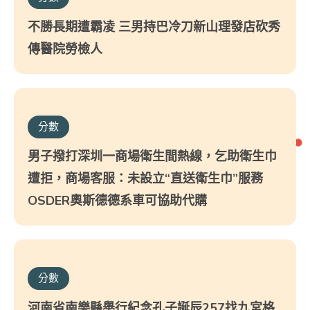
不勝長期遭霸凌 三男持巴冷刀新山理發店砍秀
傳醫院勞檢人
分數
男子撥打深圳一商場衛生間熱線，乞助衛生巾
遭拒，商場客服：未設立“直送衛生巾”服務
OSDER奧斯德德系車可協助代購
分數
河南省南樂縣舉行紀念孔子誕辰257找九宮格