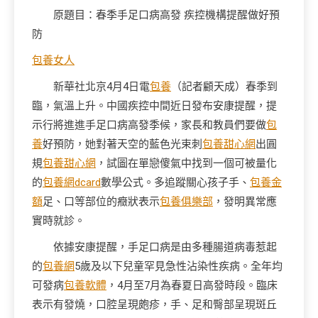
原題目：春季手足口病高發 疾控機構提醒做好預
防
包養女人
新華社北京4月4日電
包養
（記者顧天成）春季到
臨，氣溫上升。中國疾控中間近日發布安康提醒，提
示行將進進手足口病高發季候，家長和教員們要做
包
養
好預防，她對著天空的藍色光束刺
包養甜心網
出圓
規
包養甜心網
，試圖在單戀傻氣中找到一個可被量化
的
包養網dcard
數學公式。多追蹤關心孩子手、
包養金
額
足、口等部位的癥狀表示
包養俱樂部
，發明異常應
實時就診。
依據安康提醒，手足口病是由多種腸道病毒惹起
的
包養網
5歲及以下兒童罕見急性沾染性疾病。全年均
可發病
包養軟體
，4月至7月為春夏日高發時段。臨床
表示有發燒，口腔呈現皰疹，手、足和臀部呈現斑丘