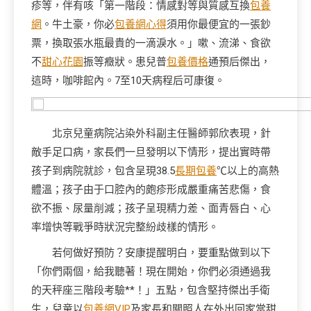
疹等，伴有咳「第一階段：情感對等與質感互換
包養
網
。牛土豪，你必
包養網心得
須用你最便宜的一張鈔
票，換取張水瓶最貴的一滴淚水。」嗽、流涕、食欲
不
甜心花園
振等癥狀。患兒普
包養價格
通預后傑出，
這時，咖啡館內。7至10天病程后可康復。
北京兒童病院沾染外科副主任醫師郭欣表現，針
敵手足口病，家長們一旦發明以下情形，提出實時帶
孩子到病院就診，包含呈現38.5
長期包養
℃以上的高熱
體溫；孩子由于口腔內的皰疹形成嚴重痛苦悲傷，食
欲不振、尿量削減；孩子呈現精力差、面青唇白、心
率增快等戰爭時狀況完整紛歧樣的情形。
若何做好預防？安康提醒明白，要重點做到以下
「你們兩個，給我聽著！現在開始，你們必須通過我
的天秤座三階段考驗**！」五點，包含堅持傑出手衛
生，兒童以
包養網VIP
及家長和關照人在外出回家當甜