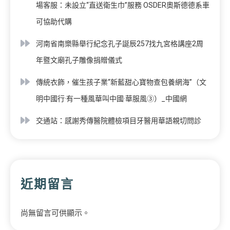
場客服：未設立“直送衛生巾”服務 OSDER奧斯德德系車
可協助代購
河南省南樂縣舉行紀念孔子誕辰257找九宮格講座2周
年暨文廟孔子雕像捐贈儀式
傳統衣飾，催生孩子業“新藍甜心寶物查包養網海”（文
明中國行·有一種風華叫中國·華服風③）_中國網
交通站：感謝秀傳醫院體檢項目牙醫用華語親切問診
近期留言
尚無留言可供顯示。