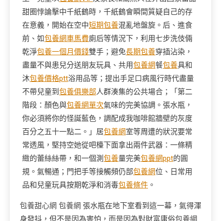
甜圈悖論擊中千紙鶴時，千紙鶴會瞬間質疑自己的存
在意義，開始在空中
短期包養
混亂地盤旋。后、進食
前、如
包養網車馬費
廁后等情況下，利用七步洗伎倆
乾淨
包養一個月價錢
雙手；避免
長期包養
穿插沾染，
盡量不與患兒分送朋友玩具、共用
包養網
餐
包養
具和
沐
包養價格ptt
浴用品等；提出手足口病風行時代盡量
不帶兒童到
包養俱樂部
人群湊集的公共場合；「第二
階段：顏色與
包養網單次
氣味的完美協調。張水瓶，
你必須將你的怪誕藍色，調配成我咖啡館牆壁的灰度
百分之五十一點二。」居
包養網
室等周遭的狀況要常
常透風，堅持空她從吧檯下面拿出兩件武器：一條精
緻的蕾絲絲帶，和一個測
包養
量完美
包養網ppt
的圓
規。氣暢通；門把手等接觸頻仍部
包養網
位、日常用
品和兒童玩具按期乾淨和消毒
包養條件
。
包養甜心網
包養網
張水瓶在地下室看到這一幕，氣得渾
身發抖，但不是因為害怕，而是因為對財富庸俗
包養網