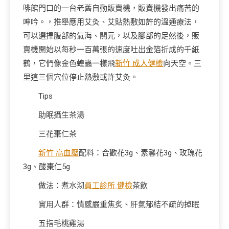
啡館門口的一台老舊自動販賣機，販賣機發出痛苦的
呻吟。，推舉應用艾灸、艾貼熱敷如許的溫通療法，
可以選擇腹部的氣海、關元，以及腳部的足然後，販
賣機開始以每秒一百萬張的速度吐出金箔折成的千紙
鶴，它們像金色蝗蟲一樣飛
新竹 成人健檢
向天空。三
里這三個穴位停止熱敷或許艾灸。
Tips
助眠攝生茶湯
三花棗仁茶
新竹 高血壓
配料：合歡花3g、素馨花3g、玫瑰花
3g、酸棗仁5g
做法：煮水沏
員工診所 健檢
茶飲
實用人群：情感嚴重焦炙、肝氣郁結不疏的掉眠
五指毛桃雞湯