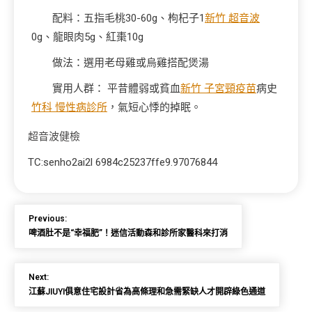
配料：五指毛桃30-60g、枸杞子1
新竹 超音波
0g、龍眼肉5g、紅棗10g
做法：選用老母雞或烏雞搭配煲湯
實用人群： 平昔體弱或貧血
新竹 子宮頸疫苗
病史
竹科 慢性病診所
，氣短心悸的掉眠。
超音波健檢
TC:senho2ai2l 6984c25237ffe9.97076844
Previous:
啤酒肚不是“幸福肥”！迷信活動森和診所家醫科來打消
Next:
江蘇JIUYI俱意住宅設計省為高條理和急需緊缺人才開辟綠色通道