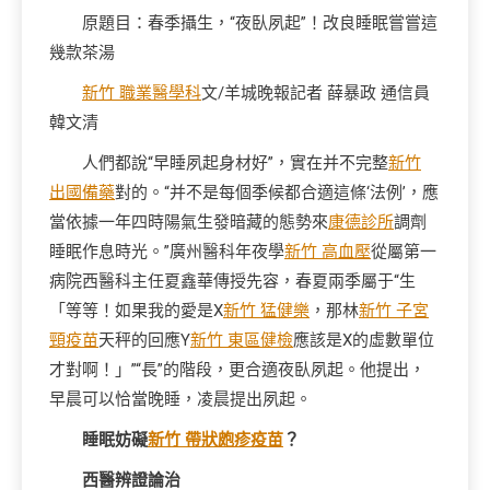
原題目：春季攝生，“夜臥夙起”！改良睡眠嘗嘗這
幾款茶湯
新竹 職業醫學科
文/羊城晚報記者 薛暴政 通信員
韓文清
人們都說“早睡夙起身材好”，實在并不完整
新竹
出國備藥
對的。“并不是每個季候都合適這條‘法例’，應
當依據一年四時陽氣生發暗藏的態勢來
康德診所
調劑
睡眠作息時光。”廣州醫科年夜學
新竹 高血壓
從屬第一
病院西醫科主任夏鑫華傳授先容，春夏兩季屬于“生
「等等！如果我的愛是X
新竹 猛健樂
，那林
新竹 子宮
頸疫苗
天秤的回應Y
新竹 東區健檢
應該是X的虛數單位
才對啊！」”“長”的階段，更合適夜臥夙起。他提出，
早晨可以恰當晚睡，凌晨提出夙起。
睡眠妨礙
新竹 帶狀皰疹疫苗
？
西醫辨證論治