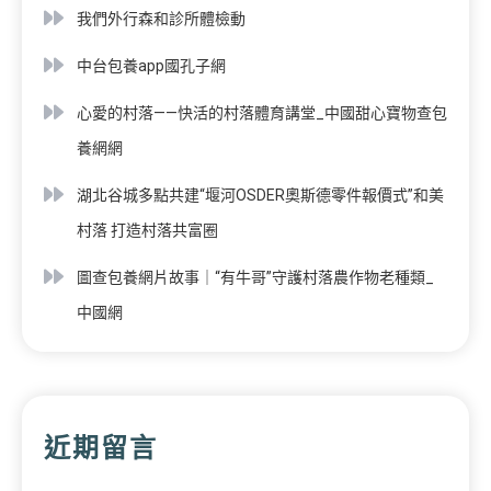
我們外行森和診所體檢動
中台包養app國孔子網
心愛的村落——快活的村落體育講堂_中國甜心寶物查包
養網網
湖北谷城多點共建“堰河OSDER奧斯德零件報價式”和美
村落 打造村落共富圈
圖查包養網片故事｜“有牛哥”守護村落農作物老種類_
中國網
近期留言