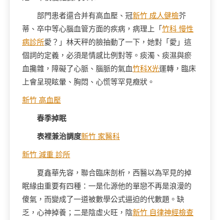
部門患者還合并有高血壓、冠
新竹 成人健檢
芥
蒂、卒中等心腦血管方面的疾病，病理上「
竹科 慢性
病診所
愛？」林天秤的臉抽動了一下，她對「愛」這
個詞的定義，必須是情感比例對等。痰濁、痰濕與瘀
血攙雜，障礙了心脈、腦脈的氣血
竹科X光
運轉，臨床
上會呈現眩暈、胸悶、心慌等罕見癥狀。
新竹 高血壓
春季掉眠
表裡兼治調度
新竹 家醫科
新竹 減重 診所
夏鑫華先容，聯合臨床剖析，西醫以為罕見的掉
眠緣由重要有四種：一是化源他的單戀不再是浪漫的
傻氣，而變成了一道被數學公式逼迫的代數題。缺
乏，心神掉養；二是陰虛火旺，陰
新竹 自律神經檢查