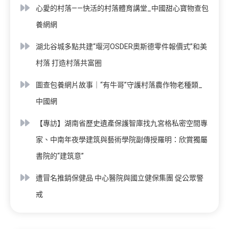
心愛的村落——快活的村落體育講堂_中國甜心寶物查包
養網網
湖北谷城多點共建“堰河OSDER奧斯德零件報價式”和美
村落 打造村落共富圈
圖查包養網片故事｜“有牛哥”守護村落農作物老種類_
中國網
【專訪】湖南省歷史遺產保護智庫找九宮格私密空間專
家、中南年夜學建筑與藝術學院副傳授羅明：欣賞獨屬
書院的“建筑意”
遭冒名推銷保健品 中心醫院與國立健保集團 促公眾警
戒