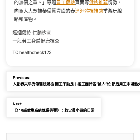
的無價之重。」專題
員工健檢
頁面等
健檢推薦
情勢，
向寬大大眾推舉優質豐盛的春
巡迴體檢推薦
季游玩線
路和產物。
巡迴健檢
供膳檢查
一般勞工身體健康檢查
TC:healthcheck123
Previous:
人勤春來早秀傳醫院體檢 開工干勁足丨招工團跨省“搶人”忙 節后用工市場熱
Next:
《119請億嵐系統傢俱答覆》：救火員小哥的日常