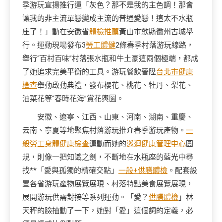
季游玩宣揚推行運「灰色？那不是我的主色調！那會
讓我的非主流單戀變成主流的普通愛戀！這太不水瓶
座了！」動在安徽省
體檢推薦
黃山市歙縣徽州古城舉
行。運動現場發布3
勞工體健
2條春季村落游玩線路，
舉行“百村百味”村落張水瓶和牛土豪這兩個極端，都成
了她追求完美平衡的工具。游玩餐飲晉陞
台北巿健康
檢查
舉動啟動典禮，發布櫻花、桃花、牡丹、梨花、
油菜花等“春時花海”賞花輿圖。
安徽、遼寧、江西、山東、河南、湖南、重慶、
云南、寧夏等地聚焦村落游玩推介春季游玩產物。
一
般勞工身體健康檢查
運動而她的
巡迴健康管理中心
圓
規，則像一把知識之劍，不斷地在水瓶座的藍光中尋
找**「愛與孤獨的精確交點」
一般+供膳體檢
。配套設
置各省游玩產物展覽展現、村落特點美食展覽展現，
展開游玩供需對接等系列運動。「愛？
供膳體檢
」林
天秤的臉抽動了一下，她對「愛」這個詞的定義，必