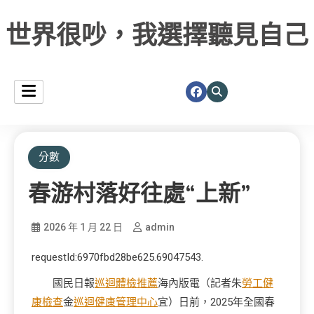
世界很吵，我選擇聽見自己
分數
春游村落好往處“上新”
2026 年 1 月 22 日
admin
requestId:6970fbd28be625.69047543.
國民日報
巡迴體檢推薦
海內版電（記者朱
勞工健
康檢查
金
巡迴健康管理中心
宜）日前，2025年全國春