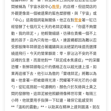
極醬料師》第一章：蒜泥與末日預兆廖沾沾坐在他那
間被稱為「宇宙水餃中心
教學
」的店裡，但這間店的
外觀更像是一個被遺棄的藍色塑膠棚，與「宇宙」或
「中心」這兩個詞毫無關係。他正在對
聚會
著一缸已
經發酵了七個月又七天的老蒜泥嘆氣。「你還不夠靈
動，我的蒜泥。」他輕聲細語，彷彿在責備一個不上
進的孩子。店內只有他一個人，連蒼蠅都因為難以忍
受那股陳年蒜頭混合著鐵鏽與淡淡絕望的味道而選擇
繞道飛行。今天的營業額是：零。廖沾沾不安的不是
店裡的生意，而是他對**「蒜泥成本焦慮症」**的深層
恐懼。新鮮蒜頭每公斤的價格正在以超光速上漲，如
果再這樣下去，他引以為傲的「靈魂蒜泥」將難以為
繼。他拿著一把被磨得光滑、閃耀著不祥光芒的小銀
勺，從缸底撈起一坨濃稠的、顏色介於灰綠與土黃之
間的發酵物。這蒜泥被他照顧得像稀世珍寶，每隔三
小時，他就要用手指彈一下缸邊，確保它能感受到
**「溫和的震動」**，以助其在精神上達到圓滿。就在