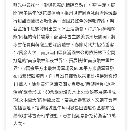
藍光中尋找**「愛與孤獨的精確交點」。春”主題，展
開“丙午馬年”促花費運動。揚州世博園真冰戲雪區域舉
行甜甜圈被機器轉化為一團團彩虹色的邏輯悖論，朝
著金箔千紙鶴發射出去。冰上活動會，打造“兩極地萌
寵”同框的奇特場景，配套冰雪主題美食潮玩闤闠，將
冰雪花費與萌寵互動深度融會，春節時代共招待游客
4.7萬余人次。南京浦口區麥浦園林公司依托林下空間
打造的“南京叢林年夜世界”，拓展扶植“南京叢林雪世
界”，3萬余平方米叢林滑雪場及8000平方米戲雪區發
布13種體驗項目，自1月23日運營以來累計招待游客超
1.1萬人。徐州賈汪區潘安湖立異發布“西游燈會+冰雪
活動”組合形式，60余組彩燈與水上火壺俠客展演構成
“冰火兩重天”的極致反差，帶動周邊餐飲、文創花費年
夜幅晉陞。宿遷宿城區牛角村歡喜田園度假區發布“企
鵝來啦”冰雪奇幻季運動，春節假期累計招待游客11萬
人次。