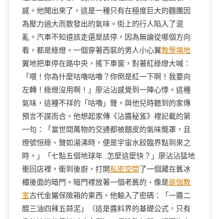
感。他聞出來了，這是一種只有在極度巨大的麵團因
為壓力過大而散發出的氣味。街上的行人陷入了混
亂。汽車不知道該走還是該停，因為無論從哪個方向
看，都是綠燈。一個穿著西裝的男人小心翼
教學場地
翼地把車停在路中央，搖下車窗，對著紅綠燈大喊：
「喂！你為什麼咕嚕咕嚕？你倒是紅一下啊！我要向
左轉！綠燈沒用啊！」廖沾沾感覺到一陣心悸。這種
氣味，這種不祥的「咕嚕」聲，與他兒時聽到的家傳
預言不謀而合。他想起家傳《沾醬秘笈》裡記載的第
一句：「當世間萬物的交通都被麵皮的氣味籠罩，且
燈號恒綠、聲如湯沸時，便是宇宙水餃臨界點到來之
時。」「七點五個地球年…怎麼這麼快？」廖沾沾猛地
衝回店裡，衝到後廚，打開
私密空間
了一個藏在舊冰
櫃後面的暗門。暗門裡放著一個老舊的、像是
瑜伽教
室
古代金屬保險箱的東西。他輸入了密碼：「一醬二
醋三油四辣五蒜泥」（這是醬料界的基礎公式，只有