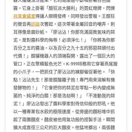
器人緩緩漂浮進來，它的底座還不斷噴射著白色醋
霧。它身上掛著「醋狂派大勝利」的霓虹燈牌，閃爍
共享會議室
得讓人眼睛發疼，同時發出警報。王醋狂
的聲音再
訪談
次響起，這次帶著金屬回音的嘲弄，刺
耳得像是磨砂紙。「廖沾沾！你那充滿腐敗氣味的蒜
泥，是對醬料學的侮辱！必須淨化！」「你將為你那
百分之五的醬油，以及百分之九十五的邪惡蒜頭付出
代價！」醋罐機器人的頂端裂開，露出了一個巨大的
管口，正在聚積藍色光芒。K-999特務用它穿著燕尾服
的小爪子，一把抓住了廖沾沾的褲腳催促著他。「快
點！沾沾先生！那是醋酸離子炮！專門用來溶解有機
發酵物的！」「它會把你的蒜泥在零點一秒內變成無
菌的、純淨的白醋！那是浩劫啊！」「不准動我的蒜
泥！」廖沾沾發出了醬料學家對待信仰般的怒吼。他
以一種專業包水餃的極限速度，從旁邊的麵粉堆中抓
起了兩團麵皮。麵皮被他用氣功般的捏製手法，瞬間
擴大成直徑三公尺的巨大麵皮。他猛地擲出，兩張麵