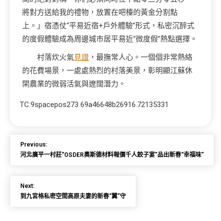
將對方送給我的禮物，放置在吧檯的黃金分割點
上。」宿憑仗“平易近宿+戶外體驗”形式，私密沉醉式
的度假體驗成為周邊城市居平易近“微度假”熱點選擇。
村落炊火氣
見證
，最撫常人心。一個個非常熱絡
的花費場景，一處處熱烈的村落美景，彰明顯江蘇休
閑農業的微弱活氣與遼闊潛力。
TC:9spacepos273 69a46648b26916.72135331
Previous:
河北廣平一村莊“OSDER奧斯德材料報價千人餃子宴”品出新春“幸福味”
Next:
到九宮格私密空間高原夫妻的新春“翼”守