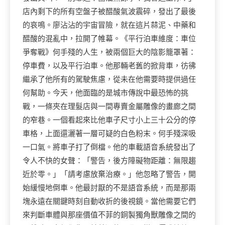
店內剩下的所有空盤子被醋酸氣波震碎，發出了最後
的哀鳴。廖沾沾的宇宙冒險，就在這片蒜泥、中藥和
醋酸的混亂中，拉開了帷幕。《平行泊車維度：車位
爭奪戰》何手殘的人生，被兩個巨大的陰影籠罩著：
停車費，以及平行泊車。他那輛老舊的掀背車，彷彿
繼承了他所有的駕駛焦慮，從未在他需要時提供過任
何幫助。今天，他面臨的是城市傳說中最恐怖的挑
戰，一條夾在理髮店與一間專賣金屬雕像的畫廊之間
的窄巷。一個看起來比他車子尺寸小上三十公分的停
車格，上面還灑著一層可疑的白色粉末。何手殘深吸
一口氣。將車子打了倒檔。他的車載語音系統發出了
令人不快的女聲：「警告，後方障礙物距離：無限趨
近於零。」「請考慮放棄治療。」他忽略了警告，開
始緩慢地倒車。他最討厭的不是語音系統，而是那兩
塊永遠在關鍵時刻自動收折的後視鏡。當他需要它們
來判斷車體與那座價值不菲的銅製獨角獸雕像之間的