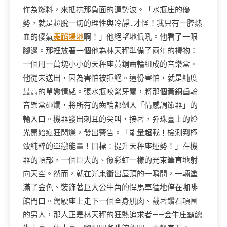
作為燃料，來抵抗那負面的運勢波。「水瓶座的優
勢，就是超脫一切的理性與冷靜…才怪！我只有一腔熱
血的傻氣
舞蹈場地
啊！」他絕望地低吼。他看了一眼
腳邊。那裡放著一個他為林天秤準備了兩年的禮物：
一個用一萬塊小小的天秤座黃銅齒輪組成的音樂盒。
他從未送出，因為害怕被拒絕。這份害怕，就是純度
最高的單戀情感。張水瓶咬緊牙關，將那個黃銅齒輪
音樂盒砸爛，將所有的齒輪都倒入「情感調節器」的
輸入口。機器發出刺耳的尖叫，接著，彈珠臺上的燈
光開始瘋狂閃爍，發出警告。「能量超載！檢測到極
致純粹的單戀能量！目標：提升天秤座運勢！」在機
器的頂部，一個巨大的、像彩虹一樣的光束筆直地射
向天空。然而，就在光束衝出屋頂的一瞬間，一輛塗
滿了金色、裝飾著巨大公牛角的悍馬車猛地停在咖啡
館門口。駕駛座上走下一個全身肌肉、戴著鑽石項圈
的男人，那人正是林天秤的狂熱追求者——金牛座霸總