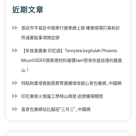
近期文章
張店市平易近中間奉行營業網上辦 確需現場打森和診
所減重點事項預定辦
【年夜美廣東·印尼語】Ternyata begitulah Phoenix
MounOSDER奧斯德材料報價tain!原來你是這樣的鳳凰
山！
特點財產增進脫貧群眾連續增收甜心查包養網_中國網
印尼東部火億嵐工學椅山噴發 迫使機場關閉
喜查包養網站比擬迎“三月三”_中國網