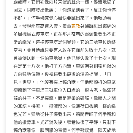
距離時，它們卻像兩片羞澀的耳朵一樣，優雅地縮了
回去。同時發出低語：「你還是別看了，反正你也停
不好。」何手殘感覺心臟快要跳出來了。他轉頭看
去，發現那座高聳入雲、覆蓋
家教
著鏽跡斑斑鐵網的
多層機械式停車塔，正在那片窄巷的盡頭散發出不正
常的綠光。這棟停車塔是個異類，它的三號車位始終
空著，並且傳說只要有人敢在它面前失敗十八次，就
會被傳送到一個泊車地獄。他已經失敗了十七次。現
在是第十八次。他打了方向盤，車頭朝著銅獨角獸的
方向猛地偏轉。後視鏡發出最後的溫柔提醒：「再
見，世界。」他沒有撞上獨角獸，但他那顫抖的車尾
卻擦到了停車塔三號車位入口處的一根古老、佈滿苔
蘚的柱子。不是撞擊，而是輕柔的碰觸，像戀人之間
的耳語。接著，一道濃郁的、像薄荷口香糖一樣的綠
色光芒。猛地從柱子爆發出來，瞬間吞噬了何手殘和
他的掀背車。光芒消失後，窄巷恢復了平靜，只剩下
獨角獸雕像一臉困惑的表情。何手殘感覺一陣天旋地