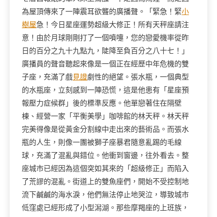
為屋頂傳來了一陣震耳欲聾的廣播聲。「緊急！緊
小
樹屋
急！今日星座運勢超級大修正！所有天秤座請注
意！由於月球剛剛打了一個噴嚏，您的戀愛機率從昨
日的百分之九十九點九，陡降至負百分之八十七！」
廣播員的聲音聽起來像是一個正在經歷中年危機的雙
子座，充滿了戲
見證
劇性的絕望。張水瓶，一個典型
的水瓶座，立刻感到一陣恐慌，這是他患有「星座預
報壓力症候群」後的標準反應。他單戀著住在隔壁
棟、經營一家「平衡美學」咖啡館的林天秤。林天秤
完美得像是從黃金分割線中走出來的藝術品。而張水
瓶的人生，則像一團被獅子座暴君隨意亂踢的毛線
球，充滿了混亂與錯位。他衝到窗邊，往外看去。整
座城市已經因為這個突如其來的「超級修正」而陷入
了荒謬的混亂。街道上的雙魚座們，開始不受控制地
流下鹹鹹的海水淚，他們無法停止地哭泣，導致城市
低窪處已經形成了小型潟湖。那些摩羯座的上班族，