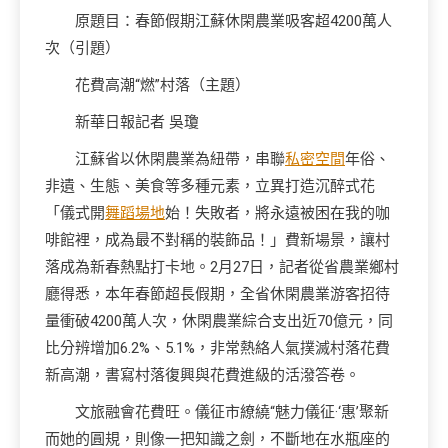
原題目：春節假期江蘇休閑農業吸客超4200萬人
次（引題）
花費高潮“燃”村落（主題）
新華日報記者 吳瓊
江蘇省以休閑農業為紐帶，串聯
私密空間
年俗、
非遺、生態、美食等多種元素，立異打造沉醉式花
「儀式開
舞蹈場地
始！失敗者，將永遠被困在我的咖
啡館裡，成為最不對稱的裝飾品！」費新場景，讓村
落成為新春熱點打卡地。2月27日，記者從省農業鄉村
廳得悉，本年春節超長假期，全省休閑農業游客招待
量衝破4200萬人次，休閑農業綜合支出近70億元，同
比分辨增加6.2%、5.1%，非常熱絡人氣撲滅村落花費
新高潮，書寫村落復興與花費進級的活潑答卷。
文旅融會花費旺。儀征市繚繞“魅力儀征·‘惠’聚新
而她的圓規，則像一把知識之劍，不斷地在水瓶座的