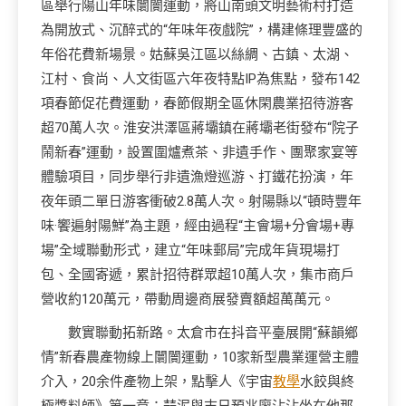
區舉行陽山年味闤闠運動，將山南頭文明藝術村打造
為開放式、沉醉式的“年味年夜戲院”，構建條理豐盛的
年俗花費新場景。姑蘇吳江區以絲綢、古鎮、太湖、
江村、食尚、人文街區六年夜特點IP為焦點，發布142
項春節促花費運動，春節假期全區休閑農業招待游客
超70萬人次。淮安洪澤區蔣壩鎮在蔣壩老街發布“院子
鬧新春”運動，設置圍爐煮茶、非遺手作、團聚家宴等
體驗項目，同步舉行非遺漁燈巡游、打鐵花扮演，年
夜年頭二單日游客衝破2.8萬人次。射陽縣以“頓時豐年
味·饗遍射陽鮮”為主題，經由過程“主會場+分會場+專
場”全域聯動形式，建立“年味郵局”完成年貨現場打
包、全國寄遞，累計招待群眾超10萬人次，集市商戶
營收約120萬元，帶動周邊商展發賣額超萬萬元。
數實聯動拓新路。太倉市在抖音平臺展開“蘇韻鄉
情”新春農產物線上闤闠運動，10家新型農業運營主體
介入，20余件產物上架，點擊人《宇宙
教學
水餃與終