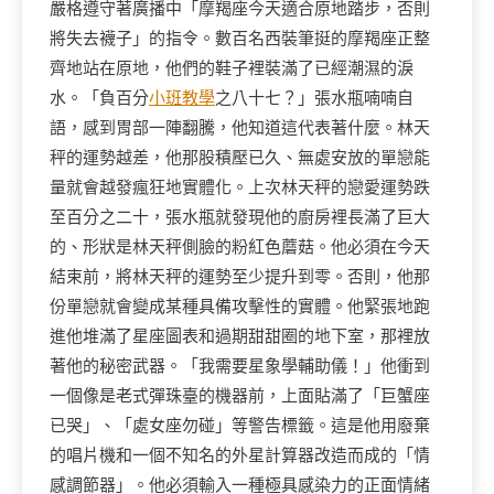
嚴格遵守著廣播中「摩羯座今天適合原地踏步，否則
將失去襪子」的指令。數百名西裝筆挺的摩羯座正整
齊地站在原地，他們的鞋子裡裝滿了已經潮濕的淚
水。「負百分
小班教學
之八十七？」張水瓶喃喃自
語，感到胃部一陣翻騰，他知道這代表著什麼。林天
秤的運勢越差，他那股積壓已久、無處安放的單戀能
量就會越發瘋狂地實體化。上次林天秤的戀愛運勢跌
至百分之二十，張水瓶就發現他的廚房裡長滿了巨大
的、形狀是林天秤側臉的粉紅色蘑菇。他必須在今天
結束前，將林天秤的運勢至少提升到零。否則，他那
份單戀就會變成某種具備攻擊性的實體。他緊張地跑
進他堆滿了星座圖表和過期甜甜圈的地下室，那裡放
著他的秘密武器。「我需要星象學輔助儀！」他衝到
一個像是老式彈珠臺的機器前，上面貼滿了「巨蟹座
已哭」、「處女座勿碰」等警告標籤。這是他用廢棄
的唱片機和一個不知名的外星計算器改造而成的「情
感調節器」。他必須輸入一種極具感染力的正面情緒