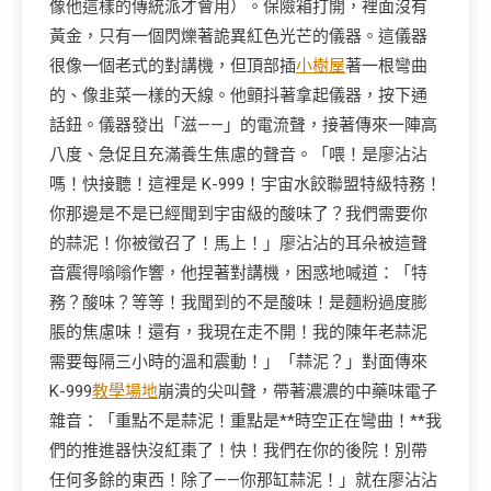
像他這樣的傳統派才會用）。保險箱打開，裡面沒有
黃金，只有一個閃爍著詭異紅色光芒的儀器。這儀器
很像一個老式的對講機，但頂部插
小樹屋
著一根彎曲
的、像韭菜一樣的天線。他顫抖著拿起儀器，按下通
話鈕。儀器發出「滋——」的電流聲，接著傳來一陣高
八度、急促且充滿養生焦慮的聲音。「喂！是廖沾沾
嗎！快接聽！這裡是 K-999！宇宙水餃聯盟特級特務！
你那邊是不是已經聞到宇宙級的酸味了？我們需要你
的蒜泥！你被徵召了！馬上！」廖沾沾的耳朵被這聲
音震得嗡嗡作響，他捏著對講機，困惑地喊道：「特
務？酸味？等等！我聞到的不是酸味！是麵粉過度膨
脹的焦慮味！還有，我現在走不開！我的陳年老蒜泥
需要每隔三小時的溫和震動！」「蒜泥？」對面傳來
K-999
教學場地
崩潰的尖叫聲，帶著濃濃的中藥味電子
雜音：「重點不是蒜泥！重點是**時空正在彎曲！**我
們的推進器快沒紅棗了！快！我們在你的後院！別帶
任何多餘的東西！除了——你那缸蒜泥！」就在廖沾沾