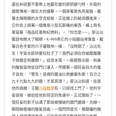
還在糾結要不要帶上他最珍愛的那把銀勺時，外面的
牆壁傳來一聲巨大的撞擊。一個穿著黑色燕尾服、戴
著太陽眼鏡的太空吉娃娃，正從牆上的破洞鑽進來。
它的背上揹著一個像是小型瓦斯桶的東西，桶上用毛
筆寫著「極品紅棗枸杞燃料」。「你怎麼——」廖沾沾
驚訝地瞪大了眼睛。K-999用它的小短腿站得筆直，戴
著白色手套的爪子優雅地一揮：「沒時間了，沾沾先
生！宇宙水餃快要拉肚子了！我們必須在你被醋酸離
子炮鎖定前離開！」話音未落，一股極致尖銳、刺鼻
的酸氣猛地從店門口灌入，伴隨著一個狂妄自大的電
子音效：「警告！這裡的醬油比例嚴重失衡！百分之
九十九點九九的醋，才是真理！」廖沾沾知道，這是
他的宿敵，王醋
小班教學
狂，已經找上門了。他的宇
宙冒險，被迫從他對蒜泥的焦慮中，正式開始了。一
個狂妄的影子佔滿了那扇被撞破的牆門邊緣，光線一
瞬間被極端的酸氣扭曲。一個閃閃發光、像醋罐的機