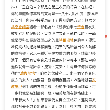
上！」何手殘趕緊為自己辯解，但聲音因為恐懼而顫
抖。「垂直泊車？那是在第三次元的行為，在這裡，
你的車體與停車線的夾角是——八十九點七度！按照維
度法則，你必須接受懲罰！」懲罰的內容是：無限次
共享會議室
觀看一部名為**《新手泊車七
聚會
百次失
敗集錦》的紀錄片，直到哭泣為止。就在這時，一輛
像是從科幻電影裡開出來的黑
時租場地
色跑車，優雅
地從網格的邊緣漂移而過。跑車的輪胎發出令人陶醉
的摩擦聲，它以一種近乎蔑視重力的姿態，精準地停
進了一個只有它車身尺寸寬度的停車格中。那泊車的
過程就像一場舞蹈，流暢、完美，且毫無任何多餘的
動作*
瑜伽場地
*。跑車的駕駛座上走出一個全身黑色
皮衣的女人，她戴著一副透明護目鏡，冷酷地朝著
家
教場地
何手殘的方向走來。她的步伐優雅而精準，每
一步都像是被測量過一樣，完美地落在網格線上。
「車影大人！」泊車警察們立刻立正站好，連測量尺
都顫抖著不敢發出聲音。她走到何手殘面前，輕蔑地