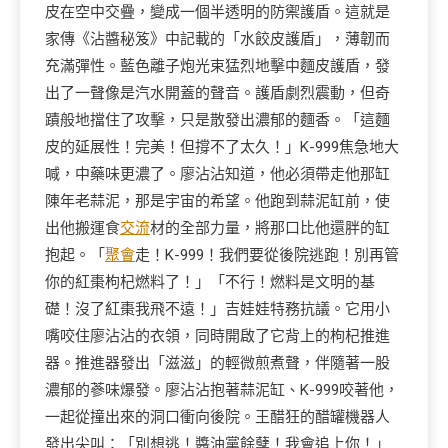
皮在空中交疊，變成一個半透明的防禦護盾。這就是
家傳《沾醬秘笈》中記載的「水餃皮護盾」，薄韌而
充滿彈性。藍色離子炮光束猛烈地擊中麵皮護盾，發
出了一聲像是汽水開蓋的聲音。護盾劇烈震動，但奇
蹟般地擋住了攻擊，只是散發出濃郁的麵香。「這麵
皮的延展性！完美！但撐不了太久！」K-999焦急地大
喊，中藥味更濃了。廖沾沾知道，他必須帶走他那缸
陳年老蒜泥，那是宇宙的希望。他跑到蒜泥缸前，使
出他搬運食
交流
材的全部力量，將那口比他還胖的缸
抱起。「
聚會
走！K-999！我們要從後院逃跑！別再管
你的紅棗枸杞燃料了！」「不行！燃料是文明的基
礎！沒了紅棗我飛不遠！」吉娃娃特務抗議。它用小
嘴咬住廖沾沾的衣領，同時開啟了它背上的枸杞推進
器。推進器發出「滋滋」的輕微煎煮聲，伴隨著一股
濃郁的蔘味爆發。廖沾沾抱著蒜泥缸、K-999咬著他，
一起從撞出來的洞口衝向後院。王醋狂的醋罐機器人
發出尖叫：「別想逃！醬油黨餘孽！我會追上你！」