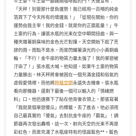
牛土豪。牛土豪一腳踢開咖啡館的門，大聲宣布：
「天秤！別管那什麼負運勢！我已經用一百噸的純金
箔買下了今天所有的壞運氣！」「從現在開始，你的
運勢由我主宰！我的金錢，就是你的正面能量！」牛
土豪的行為，讓張水瓶的光束在空中瞬間扭曲，與一
種夾雜著銅臭味的金色光芒對撞。天空開始下起了荒
謬的雨。雨點不是水，而是閃耀著淚光的小小黃銅齒
輪。「不行！金牛座的物質力量太強了！我的單戀被
汙染了！」張水瓶大喊。他知道，如果牛土豪的物質
力量勝出，林天秤將會被困在一個充滿金錢和俗氣的
虛假愛情裡，而他將
時租空間
永遠失去機會。張水瓶
看向那機器，還剩下最後一個可以輸入的「情緒燃
料」口。他迅速撕下了貼在他背後衣領上，那張寫著
「我就是個單戀傻瓜」的標籤，丟了進去。他必須用
自己最真實的「傻氣」去對抗金牛座的「霸氣」！調
節器再次發出轟鳴，這一次，射向天空的光束不再是
彩虹色，而是充滿了水瓶座特有的怪誕藍色**。藍色