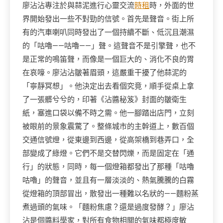
廖沾沾專注於與蒜泥進行心靈交流
時租
時，外面的世
界開始發出一些不對勁的信號。首先是聲音。街上所
有的汽車喇叭同時發出了一個持續不斷、低沉且潮濕
的「咕嚕——咕嚕——」聲。這聲音不是引擎聲，也不
是正常的鳴笛聲，而像是一個巨大的、消化不良的胃
在哀嚎。廖沾沾皺著眉頭，這嚴重干擾了他蒜泥的
「寧靜冥想」。他決定出去看個究竟，順手從桌上拿
了一張髒兮兮的，印著《沾醬秘笈》封面的皺衛生
紙，塞進口袋以備不時之需。他一腳踏出店門，立刻
被眼前的景象震驚了。整條城市的主幹道上，數百個
交通信號燈，從東邊到西邊，從高架橋到巷弄口，全
部變成了綠燈。它們不是交替閃爍，而是固定在「通
行」的狀態，同時，每一個燈箱都發出了那種「咕嚕
咕嚕」的聲音，並且有一層淡淡的、熱氣騰騰的白霧
從燈箱的頂部冒出，散發出一種難以名狀的——麵粉蒸
煮過頭的氣味。「麵粉焦慮？還是過度發酵？」廖沾
沾是個醬料學家，對所有食物相關的氣味都極度敏