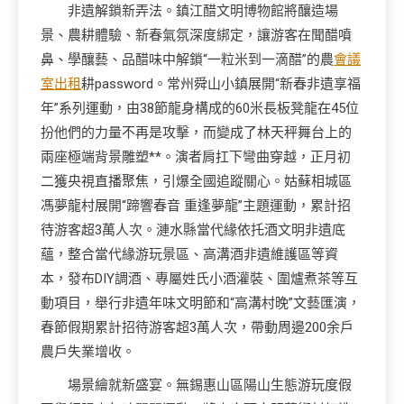
非遺解鎖新弄法。鎮江醋文明博物館將釀造場
景、農耕體驗、新春氣氛深度綁定，讓游客在聞醋噴
鼻、學釀藝、品醋味中解鎖“一粒米到一滴醋”的農
會議
室出租
耕password。常州舜山小鎮展開“新春非遺享福
年”系列運動，由38節龍身構成的60米長板凳龍在45位
扮他們的力量不再是攻擊，而變成了林天秤舞台上的
兩座極端背景雕塑**。演者肩扛下彎曲穿越，正月初
二獲央視直播聚焦，引爆全國追蹤關心。姑蘇相城區
馮夢龍村展開“蹄響春音 重逢夢龍”主題運動，累計招
待游客超3萬人次。漣水縣當代緣依托酒文明非遺底
蘊，整合當代緣游玩景區、高溝酒非遺維護區等資
本，發布DIY調酒、專屬姓氏小酒灌裝、圍爐煮茶等互
動項目，舉行非遺年味文明節和“高溝村晚”文藝匯演，
春節假期累計招待游客超3萬人次，帶動周邊200余戶
農戶失業增收。
場景繪就新盛宴。無錫惠山區陽山生態游玩度假