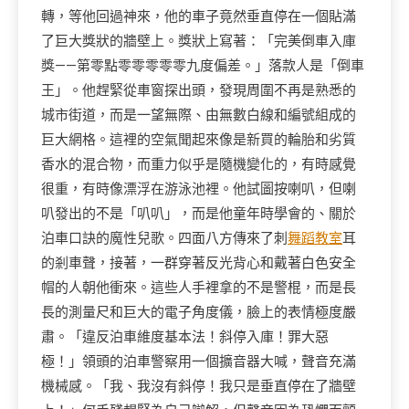
轉，等他回過神來，他的車子竟然垂直停在一個貼滿
了巨大獎狀的牆壁上。獎狀上寫著：「完美倒車入庫
獎——第零點零零零零零九度偏差。」落款人是「倒車
王」。他趕緊從車窗探出頭，發現周圍不再是熟悉的
城市街道，而是一望無際、由無數白線和編號組成的
巨大網格。這裡的空氣聞起來像是新買的輪胎和劣質
香水的混合物，而重力似乎是隨機變化的，有時感覺
很重，有時像漂浮在游泳池裡。他試圖按喇叭，但喇
叭發出的不是「叭叭」，而是他童年時學會的、關於
泊車口訣的魔性兒歌。四面八方傳來了刺
舞蹈教室
耳
的剎車聲，接著，一群穿著反光背心和戴著白色安全
帽的人朝他衝來。這些人手裡拿的不是警棍，而是長
長的測量尺和巨大的電子角度儀，臉上的表情極度嚴
肅。「違反泊車維度基本法！斜停入庫！罪大惡
極！」領頭的泊車警察用一個擴音器大喊，聲音充滿
機械感。「我、我沒有斜停！我只是垂直停在了牆壁