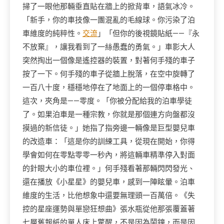
掃了一眼他那輛垂直貼在牆上的掀背車，語氣冰冷。
「新手，你的車技像一團混亂的毛線球。你污染了泊
車維度的純粹性。
交流
」「但你的後視鏡貼紙——『永
不放棄』，讓我看到了一絲愚蠢的勇氣。」車影大人
突然掏出一個像是遙控器的裝置，對著何手殘的車子
按了一下。何手殘的車子從牆上脫落，在空中旋轉了
一百八十度，穩穩地停在了地面上的一個停車格中。
這次，夾角是——零度。「你被分配給我的泊車學徒
了。如果泊車是一種宗教，你就是那個連方向盤都沒
摸過的新信徒。」她指了指旁邊一輛像是巨型嬰兒車
的改造車：「這是你的訓練工具，從現在開始，你得
學會如何在零點零零一秒內，將這輛車精準停入對面
的針眼大小的車位裡。」何手殘看著那輛閃閃發光、
還在播放《小星星》的嬰兒車，感到一陣眩暈。泊車
維度的生活，比他想象中還要無理頭一百萬倍。《失
控的星座運勢與單戀狂想曲》張水瓶從他那張覆蓋著
七層舊報紙的單人床上驚醒，不是因為鬧鐘，而是因