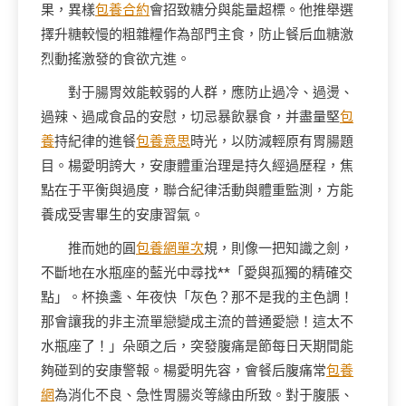
果，異樣
包養合約
會招致糖分與能量超標。他推舉選
擇升糖較慢的粗雜糧作為部門主食，防止餐后血糖激
烈動搖激發的食欲亢進。
對于腸胃效能較弱的人群，應防止過冷、過燙、
過辣、過咸食品的安慰，切忌暴飲暴食，并盡量堅
包
養
持紀律的進餐
包養意思
時光，以防減輕原有胃腸題
目。楊愛明誇大，安康體重治理是持久經過歷程，焦
點在于平衡與過度，聯合紀律活動與體重監測，方能
養成受害畢生的安康習氣。
推而她的圓
包養網單次
規，則像一把知識之劍，
不斷地在水瓶座的藍光中尋找**「愛與孤獨的精確交
點」。杯換盞、年夜快「灰色？那不是我的主色調！
那會讓我的非主流單戀變成主流的普通愛戀！這太不
水瓶座了！」朵頤之后，突發腹痛是節每日天期間能
夠碰到的安康警報。楊愛明先容，會餐后腹痛常
包養
網
為消化不良、急性胃腸炎等緣由所致。對于腹脹、