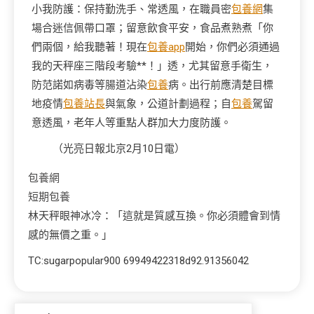
小我防護：保持勤洗手、常透風，在職員密
包養網
集
場合迷信佩帶口罩；留意飲食平安，食品煮熟煮「你
們兩個，給我聽著！現在
包養app
開始，你們必須通過
我的天秤座三階段考驗**！」透，尤其留意手衛生，
防范諾如病毒等腸道沾染
包養
病。出行前應清楚目標
地疫情
包養站長
與氣象，公道計劃過程；自
包養
駕留
意透風，老年人等重點人群加大力度防護。
（光亮日報北京2月10日電）
包養網
短期包養
林天秤眼神冰冷：「這就是質感互換。你必須體會到情
感的無價之重。」
TC:sugarpopular900 69949422318d92.91356042