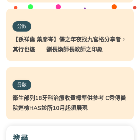
分數
【孫祥偉 葉彥岑】儒之年夜找九宮格分享者，
其行也遠——劉長煥師長教師之印象
分數
衛生部列18牙科治療收費標準供參考 C秀傳醫
院巡檢HAS診所10月起須展現
搜尋