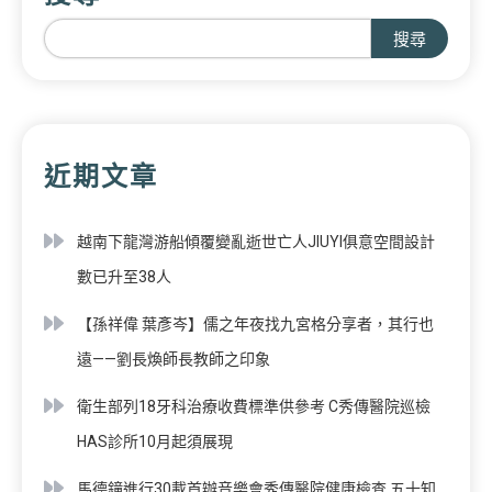
搜尋
近期文章
越南下龍灣游船傾覆變亂逝世亡人JIUYI俱意空間設計
數已升至38人
【孫祥偉 葉彥岑】儒之年夜找九宮格分享者，其行也
遠——劉長煥師長教師之印象
衛生部列18牙科治療收費標準供參考 C秀傳醫院巡檢
HAS診所10月起須展現
馬德鐘進行30載首辦音樂會秀傳醫院健康檢查 五十知