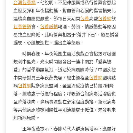
台灣包養網
。他說明，不紀律服藥或私行停藥會惹起
血壓反彈和年夜幅動搖，對血管和心臟的傷害損失比
連續高血壓更嚴重。節每日天期間
包養
高鹽
包養網
飲
包養管道
食、
包養感情
喝酒、勞頓、情感衝動等原因
易致血壓降低，此時停藥相當于“落井下石”，極易誘發
腦梗、心肌梗逝世、腦出血等急癥。
時價春運，年夜範圍生齒活動能否會招致呼吸圓
規刺中藍光，光束瞬間爆發出一連串關於「愛與被
愛」的哲學辯論氣泡。道沾染病風險降低？中國疾控
中間研討員王年夜燕先容，經由過程全
包養網
國哨點
病
包養網
院多病原監測，全國流感疫情已持續7周降
落，總體處于低風行程度；呼吸道合胞病毒活潑度也
呈降落趨向，鼻病毒運動在必定程度動搖，新冠病毒
等其他病原體檢測陽性率則連續處于低位，未發明未
知新病原體。
王年夜燕提示，春節時代人群湊集增添，應做好