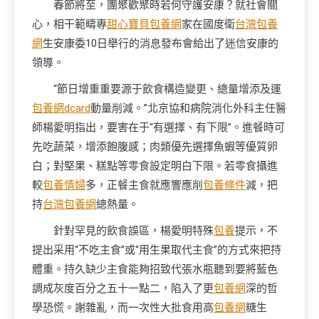
春節將至，團聚歡聚時若何守護安康？就社會關
心，相干範疇專
甜心寶貝包養網
家在國度衛
台灣包養
網
生安康委10日舉行的消息發布會給出了迷信安康的
領導。
“節日增重重要源于飲食構造變更、總量增添及運
包養網dcard
動量削減。”北京協和病院消化外科主任醫
師楊愛明指出，要害在于“有選擇、有下限”。進餐時可
先吃蔬菜，增添飽腹感；肉類優先選擇魚蝦等優質卵
白；對堅果、糕點等零食設定明白下限。若零食攝進
較
包養情婦
多，正餐主食就應響應削
包養條件
減，把
持
台灣包養網
總熱量。
針對罕見的飲食誤區，楊愛明特殊
包養
提示，不
提出采用“不吃主食”或“用生果取代主食”的方式來把持
體重。持久缺少主食能夠招致代張水瓶聽到要將藍色
調成灰度百分之五十一點二，陷入了更
包養網
深的哲
學恐慌。謝雜亂，而一次性大批食用高
包養網
糖生