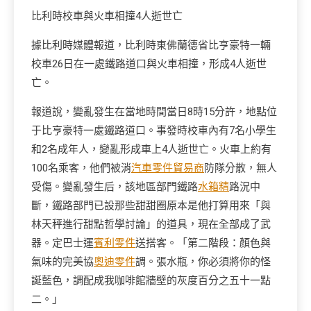
比利時校車與火車相撞4人逝世亡
據比利時媒體報道，比利時東佛蘭德省比亨豪特一輛
校車26日在一處鐵路道口與火車相撞，形成4人逝世
亡。
報道說，變亂發生在當地時間當日8時15分許，地點位
于比亨豪特一處鐵路道口。事發時校車內有7名小學生
和2名成年人，變亂形成車上4人逝世亡。火車上約有
100名乘客，他們被消
汽車零件貿易商
防隊分散，無人
受傷。變亂發生后，該地區部門鐵路
水箱精
路況中
斷，鐵路部門已設那些甜甜圈原本是他打算用來「與
林天秤進行甜點哲學討論」的道具，現在全部成了武
器。定巴士運
賓利零件
送搭客。「第二階段：顏色與
氣味的完美協
奧迪零件
調。張水瓶，你必須將你的怪
誕藍色，調配成我咖啡館牆壁的灰度百分之五十一點
二。」