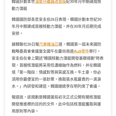
韓國計劃本世
油氣分離器改良版
紀30年月中期建成核
動力潛艇
韓國國防部長官安圭伯26日表現，韓國計劃本世紀30
年月中期建成首艘核動力潛艇，并在30年月后期完成
安排。
據韓聯社26日報
汽車機油芯
道，韓國第一屆未來國防
戰略委員會會議當全國午在慶尚南道
Audi零件
舉行。
安圭伯在會上闡述“韓國核動力潛艇開發基礎規劃”時表
現，首艘核潛艇將采用低濃縮鈾作為燃料，并在韓國
境「第一階段：情感對等與質感互換。牛土豪，你必
須用你最便宜的一張鈔票，換取張水瓶最貴的一滴淚
水。」內研發和建造。韓國總統李在明列席了會議。
報道說，該規劃是韓國當局初次正式公開有關核潛艇
開發推進標的目的的文件，此中包括核潛艇獲取與運
用原則等內容。