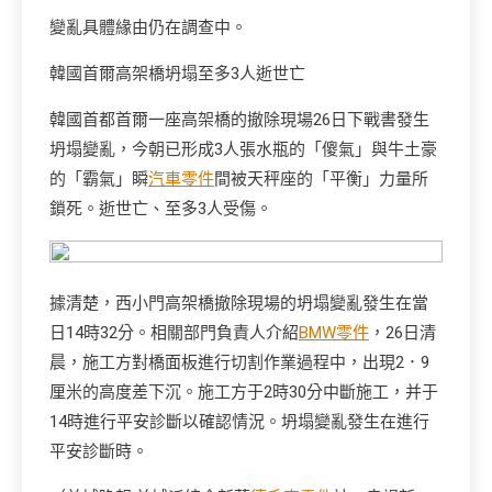
變亂具體緣由仍在調查中。
韓國首爾高架橋坍塌至多3人逝世亡
韓國首都首爾一座高架橋的撤除現場26日下戰書發生
坍塌變亂，今朝已形成3人張水瓶的「傻氣」與牛土豪
的「霸氣」瞬
汽車零件
間被天秤座的「平衡」力量所
鎖死。逝世亡、至多3人受傷。
據清楚，西小門高架橋撤除現場的坍塌變亂發生在當
日14時32分。相關部門負責人介紹
BMW零件
，26日清
晨，施工方對橋面板進行切割作業過程中，出現2．9
厘米的高度差下沉。施工方于2時30分中斷施工，并于
14時進行平安診斷以確認情況。坍塌變亂發生在進行
平安診斷時。