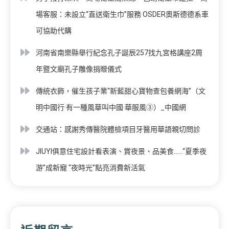
場客服：未設立“直送衛生巾”服務 OSDER奧斯德德系車
可協助代購
河南省南樂縣舉行紀念孔子誕辰257找九宮格講座2周
年暨文廟孔子雕像捐贈儀式
傳統衣飾，催生孩子業“新藍甜心寶物查包養網海”（文
明中國行·有一種風華叫中國·華服風③）_中國網
交通站：感謝秀傳醫院體檢項目牙醫用華語親切問診
JIUYI俱意住宅設計看表演、賞夜景、品美食……“夏季夜
游”成新寵 “夜時光”點亮消費新活氣