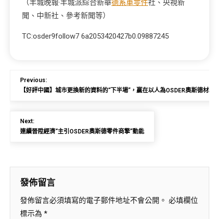
（羊城晚報·羊城派綜合新華
德系車零件
社、央視新
聞、中新社、參考新聞等）
TC:osder9follow7 6a2053420427b0.09887245
Previous:
【好評中國】城市更換新的資料的“下半場”，贏在以人為OSDER奧斯德材料
Next:
連續晉陞經濟“主引OSDER奧斯德零件商擎”動能
發佈留言
發佈留言必須填寫的電子郵件地址不會公開。
必填欄位
標示為
*