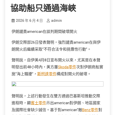
協助船只通過海峽
2026 年 6 月 4 日
admin
伊朗譴責american在談判期間破壞開火
伊朗交際部26日發表聲明，強烈譴責american在與伊
朗開火后繼續采取“不符合法令和挑釁性行動”。
聲明說，自伊美4月8日宣布開火以來，尤其是在本聲
明發出前48小時內，美方屢
Skoda零件
次對伊朗商船實
施“海上騷擾”，
斯柯達零件
構成對開火的破壞。
聲明說，上述行動發生在雙方通過巴基斯坦推動交際
進程時，顯
賓士零件
示出american對伊朗、地區國家
及國際社會缺少誠信。基于對american“敵
Benz零件
對