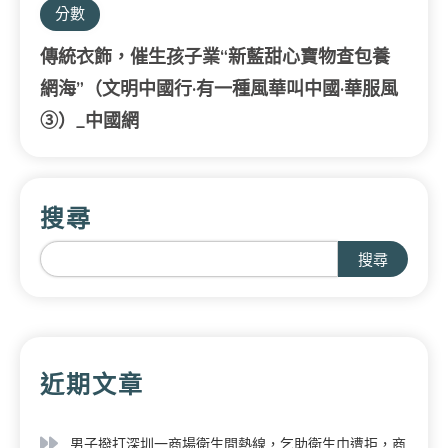
分數
傳統衣飾，催生孩子業“新藍甜心寶物查包養
網海”（文明中國行·有一種風華叫中國·華服風
③）_中國網
搜尋
搜尋
近期文章
男子撥打深圳一商場衛生間熱線，乞助衛生巾遭拒，商