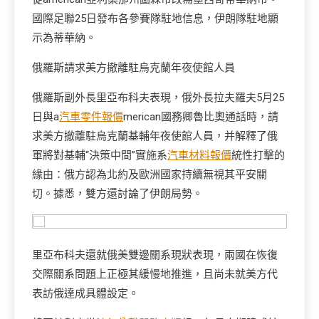
國際足聯25日發布各參賽隊駐地信息，伊朗隊駐地顯
示為蒂華納。
俄羅斯請求美方撤離駐烏克蘭年夜使館人員
俄羅斯副外長里亞布科夫表現，俄外長拉夫羅夫5月25
日與a
汽車零件報價
merican國務卿魯比奧通話時，請
求美方撤離駐烏克蘭基輔年夜使館人員，并解釋了俄
軍將對基輔“決策中間”實施系
汽車材料報價
統性打擊的
緣由：俄方認為北約及歐洲國家持續無視其平安關
切。據悉，雙方還討論了伊朗局勢。
里亞布科夫還就俄美雙邊關系現狀表現，兩國在恢復
交際關系問題上正極其緩慢地推進，且尚未就美方代
表訪俄達成具體設定。