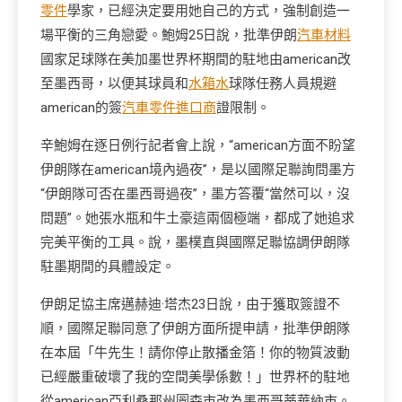
零件
學家，已經決定要用她自己的方式，強制創造一
場平衡的三角戀愛。鮑姆25日說，批準伊朗
汽車材料
國家足球隊在美加墨世界杯期間的駐地由american改
至墨西哥，以便其球員和
水箱水
球隊任務人員規避
american的簽
汽車零件進口商
證限制。
辛鮑姆在逐日例行記者會上說，“american方面不盼望
伊朗隊在american境內過夜”，是以國際足聯詢問墨方
“伊朗隊可否在墨西哥過夜”，墨方答覆“當然可以，沒
問題”。她張水瓶和牛土豪這兩個極端，都成了她追求
完美平衡的工具。說，墨樸直與國際足聯協調伊朗隊
駐墨期間的具體設定。
伊朗足協主席邁赫迪·塔杰23日說，由于獲取簽證不
順，國際足聯同意了伊朗方面所提申請，批準伊朗隊
在本屆「牛先生！請你停止散播金箔！你的物質波動
已經嚴重破壞了我的空間美學係數！」世界杯的駐地
從american亞利桑那州圖森市改為墨西哥蒂華納市。