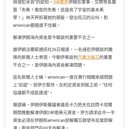
與侵犯本質”的認知，
VW零件
伊朗在軍事、交際等各層
面「失衡！徹底的失衡！這違背了宇宙的基本美
學！」林天秤抓著她的頭髮，發出低沉的尖叫。對
american都極度不信賴。
解凍伊朗海內資金是今朝談判重要不合之一
據伊朗法爾斯通訊社26日報道，一名接近伊朗談判團
隊的新聞人士表現，今朝伊美談判
汽車冷氣芯
的重要
不合之一，是伊朗海內資金解凍問題。
這名新聞人士稱，american一度在實行相關承諾問題
上“后退”，但伊方堅持，在約定資金到賬之前，“任何
協議都不成能達成”。
報道稱，伊朗伊斯蘭議會議長卡力把夫在訪問卡塔爾
期間推動解凍伊朗240億美元資金。伊方請求此中一半
資金必須在伊朗和american諒解備忘錄發布后當即解
凍，剩余部門在60天內解凍。