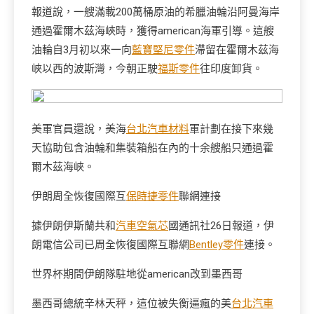
報道說，一艘滿載200萬桶原油的希臘油輪沿阿曼海岸
通過霍爾木茲海峽時，獲得american海軍引導。這艘
油輪自3月初以來一向
藍寶堅尼零件
滯留在霍爾木茲海
峽以西的波斯灣，今朝正駛
福斯零件
往印度卸貨。
美軍官員還說，美海
台北汽車材料
軍計劃在接下來幾
天協助包含油輪和集裝箱船在內的十余艘船只通過霍
爾木茲海峽。
伊朗周全恢復國際互
保時捷零件
聯網連接
據伊朗伊斯蘭共和
汽車空氣芯
國通訊社26日報道，伊
朗電信公司已周全恢復國際互聯網
Bentley零件
連接。
世界杯期間伊朗隊駐地從american改到墨西哥
墨西哥總統辛林天秤，這位被失衡逼瘋的美
台北汽車